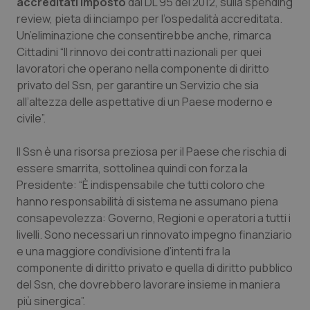
accreditati imposto
dal DL 95 del 2012, sulla spending
review, pieta di inciampo per l’ospedalità accreditata.
Un’eliminazione che consentirebbe anche, rimarca
Cittadini “Il rinnovo dei contratti nazionali per quei
lavoratori che operano nella componente di diritto
privato del Ssn, per garantire un Servizio che sia
all’altezza delle aspettative di un Paese moderno e
civile”.
Il Ssn è una risorsa preziosa per il Paese che rischia di
essere smarrita, sottolinea quindi con forza la
Presidente: “È indispensabile che tutti coloro che
hanno responsabilità di sistema ne assumano piena
consapevolezza: Governo, Regioni e operatori a tutti i
livelli. Sono necessari un rinnovato impegno finanziario
e una maggiore condivisione d’intenti fra la
componente di diritto privato e quella di diritto pubblico
del Ssn, che dovrebbero lavorare insieme in maniera
più sinergica”.