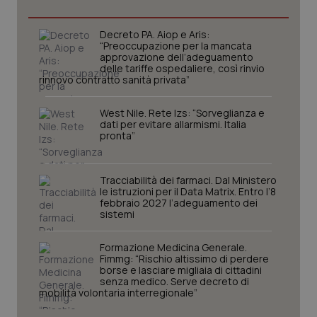
Decreto PA. Aiop e Aris:
_ga_KM60CM4NPH
.quotidianosanita.it
1 anno
“Preoccupazione per la mancata
mes
approvazione dell’adeguamento
delle tariffe ospedaliere, così rinvio
rinnovo contratto sanità privata”
West Nile. Rete Izs: “Sorveglianza e
dati per evitare allarmismi. Italia
pronta”
Fornitore
/
Tracciabilità dei farmaci. Dal Ministero
Nome
Scadenza
Descrizion
Dominio
le istruzioni per il Data Matrix. Entro l’8
Nome
Fornitore
/
Dominio
Scadenza
Des
febbraio 2027 l’adeguamento dei
_ga_0VMQEQKQ1N
.quotidianosanita.it
1 anno 1
Questo
sistemi
mese
cookie
VISITOR_INFO1_LIVE
5 mesi 4
Que
Google LLC
viene
settimane
imp
.youtube.com
utilizzato
You
Formazione Medicina Generale.
da Google
ten
Analytics
Fimmg: “Rischio altissimo di perdere
pre
per
del
borse e lasciare migliaia di cittadini
mantener
vid
senza medico. Serve decreto di
lo stato
inco
mobilità volontaria interregionale”
della
può
sessione.
det