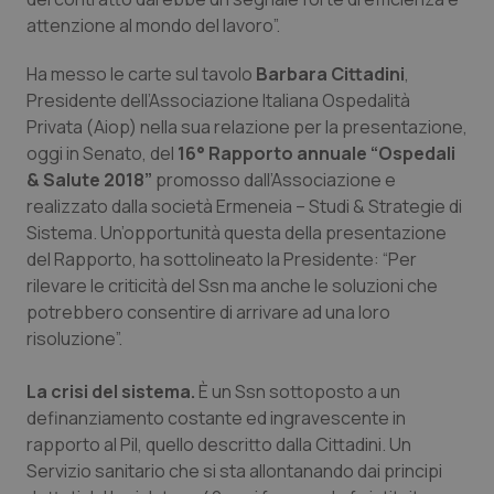
attenzione al mondo del lavoro”.
Piemonte
HIV
Ha messo le carte sul tavolo
Barbara Cittadini
,
Provincia Autonoma di Bolzano
Infezioni & Febbre
Presidente dell’Associazione Italiana Ospedalità
Privata (Aiop) nella sua relazione per la presentazione,
Provincia Autonoma di Trento
Ipertensione & Scompenso
oggi in Senato, del
16° Rapporto annuale “Ospedali
& Salute 2018”
promosso dall’Associazione e
realizzato dalla società Ermeneia – Studi & Strategie di
Puglia
Malattie rare
Sistema. Un’opportunità questa della presentazione
del Rapporto, ha sottolineato la Presidente: “Per
Sardegna
Malattia di Crohn & Rettocolite Ulcerosa
rilevare le criticità del Ssn ma anche le soluzioni che
potrebbero consentire di arrivare ad una loro
Sicilia
Neuroscienze & patologie neurodegenerative
risoluzione”.
Toscana
Obesità
La crisi del sistema.
È un Ssn sottoposto a un
definanziamento costante ed ingravescente in
Umbria
Oftalmologia
rapporto al Pil, quello descritto dalla Cittadini. Un
Servizio sanitario che si sta allontanando dai principi