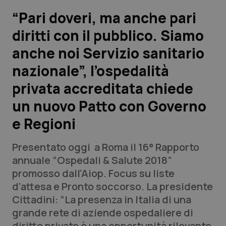
“Pari doveri, ma anche pari
Scienza e Farmaci
diritti con il pubblico. Siamo
anche noi Servizio sanitario
Studi e Analisi
nazionale”, l’ospedalità
Lettere al direttore
privata accreditata chiede
Edizioni Regionali
un nuovo Patto con Governo
e Regioni
QS Pro
Presentato oggi a Roma il 16° Rapporto
Professionisti Sanitari.AI
annuale “Ospedali & Salute 2018”
promosso dall'Aiop. Focus su liste
Abruzzo
QS Pro Gold
d'attesa e Pronto soccorso. La presidente
Cittadini: “La presenza in Italia di una
QS Club
Newsletter
Basilicata
Artrite & artrosi
grande rete di aziende ospedaliere di
diritto privato è una opportunità rilevante