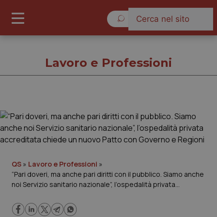
Domenica 9 Agosto 2026
Lavoro e Professioni
Lavoro e Professioni
Cronache
Governo e Parlamento
QS
»
Lavoro e Professioni
»
“Pari doveri, ma anche pari diritti con il pubblico. Siamo anche
noi Servizio sanitario nazionale”, l’ospedalità privata
Regioni e Asl
accreditata chiede un nuovo Patto con Governo e Regioni
Lavoro e Professioni