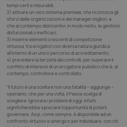
tempi certi e misurabili;
2) attivare un vero sistema premiale, che riconosca gli
CookieScriptConsent
5 mesi
CookieScript
sforzi delle organizzazioni e dei manager migliori, e
settim
www.quotidianosanita.it
che al contempo disincentivi, in modo netto, le gestioni
disfunzionali o inefficaci;
3) inserire elementi crescenti di competizione
virtuosa, tra erogatori con diversa natura giuridica
all’interno di un unico percorso di accreditamento;
4) prevedere la terzietà dei controlli, per superare il
conflitto di interessi di un erogatore pubblico che è, al
contempo, controllore e controllato.
“Il futuro è una scelta e non una fatalità – aggiunge –
tracking-sites-ironfish-
www.quotidianosanita.it
4
tracking-enable
settim
speriamo, che per una volta, il Paese scelga di
2 gior
scegliere. Ignorare i problemi di oggi, infatti,
significherebbe sprecare l’opportunità di poterli
governare. Aiop, come sempre, è disponibile ad un
tracking-sites-ironfish-
www.quotidianosanita.it
4
confronto virtuoso e sinergico per individuare, con chi
session-id
settim
2 gior