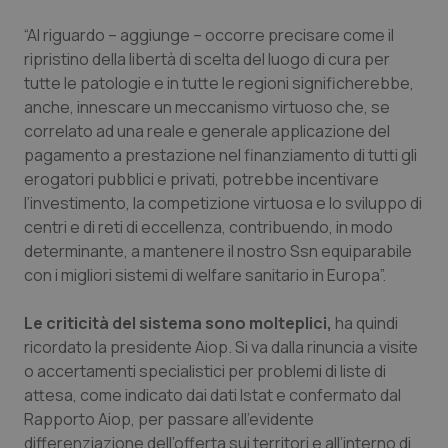
Salute orale & impianti
“Al riguardo – aggiunge – occorre precisare come il
ripristino della libertà di scelta del luogo di cura per
Sangue & coagulazione
tutte le patologie e in tutte le regioni significherebbe,
anche, innescare un meccanismo virtuoso che, se
Tiroide
correlato ad una reale e generale applicazione del
pagamento a prestazione nel finanziamento di tutti gli
Tumore al seno
erogatori pubblici e privati, potrebbe incentivare
l’investimento, la competizione virtuosa e lo sviluppo di
centri e di reti di eccellenza, contribuendo, in modo
Tumore ovarico
determinante, a mantenere il nostro Ssn equiparabile
con i migliori sistemi di welfare sanitario in Europa”.
Tumori del Polmone & Testa Collo
Le criticità del sistema sono molteplici,
ha quindi
Tumori gastrointestinali
ricordato la presidente Aiop. Si va dalla rinuncia a visite
o accertamenti specialistici per problemi di liste di
Ulcera & Reflusso
attesa, come indicato dai dati Istat e confermato dal
Rapporto Aiop, per passare all’evidente
Vaccini
differenziazione dell’offerta sui territori e all’interno di