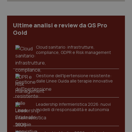
vis
web
uti
nuo
ver
dell
Ultime analisi e review da QS Pro
You
Gold
__Secure-YNID
.youtube.com
5 mesi 4
Que
settimane
imp
You
ten
Cloud sanitario: infrastrutture,
pre
compliance, GDPR e Risk management
del
vid
inco
può
det
vis
Gestione dell'Ipertensione resistente:
web
dalle Linee Guida alle terapie innovative
uti
nuo
ver
dell
You
Leadership Infermieristica 2026: nuovi
YSC
Sessione
Que
Google LLC
modelli di responsabilità e autonomia
imp
.youtube.com
You
ten
vis
vid