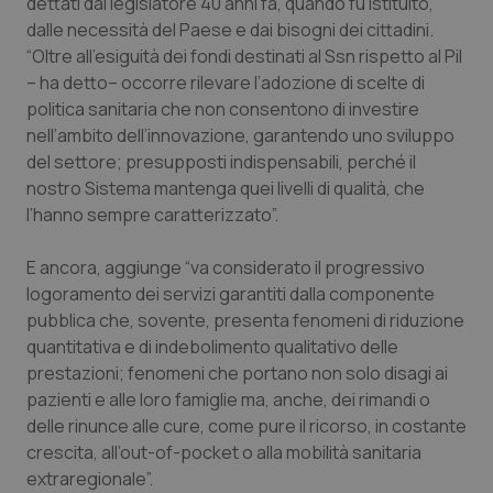
Valle D’Aosta
Oncodermatologia
dettati dal legislatore 40 anni fa, quando fu istituito,
dalle necessità del Paese e dai bisogni dei cittadini.
“Oltre all’esiguità dei fondi destinati al Ssn rispetto al Pil
Veneto
Oncoematologia
– ha detto– occorre rilevare l’adozione di scelte di
politica sanitaria che non consentono di investire
Oncologia & Nutrizione
nell’ambito dell’innovazione, garantendo uno sviluppo
del settore; presupposti indispensabili, perché il
Psoriasi & pelle
nostro Sistema mantenga quei livelli di qualità, che
l’hanno sempre caratterizzato”.
Quotidiano Cardiologia
E ancora, aggiunge “va considerato il progressivo
Quotidiano Chirurgia
logoramento dei servizi garantiti dalla componente
pubblica che, sovente, presenta fenomeni di riduzione
Quotidiano Oncologia
quantitativa e di indebolimento qualitativo delle
prestazioni; fenomeni che portano non solo disagi ai
pazienti e alle loro famiglie ma, anche, dei rimandi o
Quotidiano Pediatria
delle rinunce alle cure, come pure il ricorso, in costante
crescita, all’out-of-pocket o alla mobilità sanitaria
Rene & patologie urogenitali
extraregionale”.