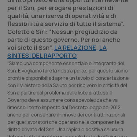
Calabria
Asma & BPCO
per il Ssn, per erogare prestazioni di
qualità, una riserva di operatività e di
Campania
Car-T
flessibilità a servizio di tutto il sistema”.
Coletto e Siri: “Nessun pregiudizio da
Emilia-Romagna
Colesterolo & coronaropatie
parte di questo governo. Per noi anche
voi siete il Ssn”.
LA RELAZIONE
.
LA
Friuli Venezia Giulia
Dermatite Atopica
SINTESI DEL RAPPORTO
“Siamo una componente essenziale e integrante del
Lazio
Diabete & glucometri
Ssn. E vogliamo fare la nostra parte, per questo siamo
pronti e disponibili ad aprire un tavolo di concertazione
Liguria
Disturbi dell’umore
con il Ministero della Salute per risolvere le criticità del
Ssn a partire dal problema delle liste di attesa. Il
Lombardia
Dolore
Governo deve assumere consapevolezza che va
rimosso il tetto imposto dal Decreto legge del 2012,
anche per consentire il rinnovo dei contratti nazionali
Marche
Donna & Salute
per quei lavoratori che operano nella componente di
diritto privato del Ssn. Una rapida e positiva chiusura
Molise
Epatiti
del contratto darebbe un segnale forte di efficienza e