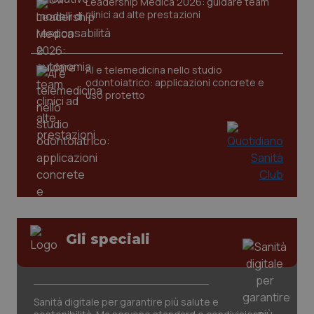
Leadership Medica 2026: guidare team
__Secure-
.youtube.com
5 mesi 4
Que
clinici ad alte prestazioni
ROLLOUT_TOKEN
settimane
imp
You
ges
del
e d
AI e telemedicina nello studio
per
odontoiatrico: applicazioni concrete e
del
ute
uso protetto
tracking-sites-
www.quotidianosanita.it
4
Que
ironfish-tracking-
settimane
imp
named-enable
2 giorni
dal
per 
sis
sol
ute
ide
Wel
Gli speciali
Sanità digitale per garantire più salute e