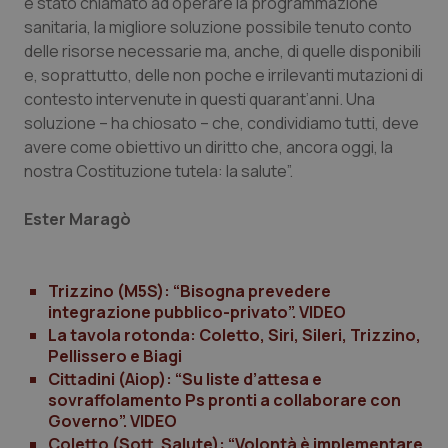
è stato chiamato ad operare la programmazione
sanitaria, la migliore soluzione possibile tenuto conto
delle risorse necessarie ma, anche, di quelle disponibili
e, soprattutto, delle non poche e irrilevanti mutazioni di
_ga
1 anno
Google LLC
contesto intervenute in questi quarant’anni. Una
mes
.quotidianosanita.it
soluzione – ha chiosato – che, condividiamo tutti, deve
avere come obiettivo un diritto che, ancora oggi, la
nostra Costituzione tutela: la salute”.
Ester Maragò
Trizzino (M5S): “Bisogna prevedere
integrazione pubblico-privato”. VIDEO
La tavola rotonda: Coletto, Siri, Sileri, Trizzino,
Pellissero e Biagi
Cittadini (Aiop): “Su liste d’attesa e
sovraffolamento Ps pronti a collaborare con
Governo”. VIDEO
Coletto (Sott. Salute): “Volontà è implementare