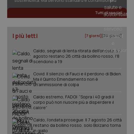
sostenibilità. Ma servono standard e condivisione
Tutti gli speciali
I più letti
[7 giorni]
[30 giorni]
Caldo, segnali di lenta ritirata dell'ondata: il 7
agosto restano 26 città da bollino rosso, l'8
scendono a 19
Covid. Il silenzio di Fauci e il perdono di Biden.
Ma il Quinto Emendamento non è
un’ammissione di colpa
Caldo estremo, FADOI: “Sopra i 40 gradi il
corpo può non riuscire più a disperdere il
calore”
Caldo, l’ondata prosegue. Il 7 agosto 26 città
restano da bollino rosso, solo Bolzano torna
in giallo