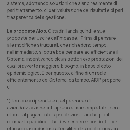
sistema, adottando soluzioni che siano realmente di
Necessari
Statistici
Marketing
pari trattamento, di pari valutazione dei risultati e di pari
I cookie necessari contribuiscono a rendere fruibile il
trasparenza della gestione.
sito web abilitandone funzionalità di base quali la
navigazione sulle pagine e l'accesso alle aree
protette del sito. Il sito web non è in grado di
Le proposte Aiop.
Cittadini lancia quindi le sue
funzionare correttamente senza questi cookie.
proposte per uscire dall’impasse. “Prima di pensare
Nome
Fornitore
/
Dominio
Scaden
alle modifiche strutturali, che richiedono tempo,
nell’immediato, si potrebbe pensare ad efficientare il
VISITOR_PRIVACY_METADATA
5 mesi
YouTube
settim
.youtube.com
Sistema, incentivando alcuni settori e/o prestazioni dei
quali si avverte maggiore bisogno, in base al dato
epidemiologico. E per questo, al fine di un reale
efficientamento del Sistema, da tempo, AIOP propone
di:
1) tornare a riprendere quel percorso di
aziendalizzazione, intrapreso e mai completato, con il
ritorno al pagamento a prestazione, anche per il
comparto pubblico, che deve essere ricondotto con
efficaci piani industriali all’equilibrio fra costi e ricavi in