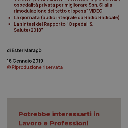
ospedalità privata per migliorare Ssn. Sì alla
rimodulazione del tetto di spesa” VIDEO
La giornata (audio integrale da Radio Radicale)
La sintesi del Rapporto “Ospedali &
Salute/2018”
PHPSESSID
Sessio
PHP.net
www.quotidianosanita.it
Ester Maragò
16 Gennaio 2019
© Riproduzione riservata
Potrebbe interessarti in
Lavoro e Professioni