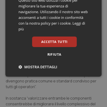
Questo sito web utilizza i cookie per
“A differenza di quanto registrato nella componente
migliorare la tua esperienza di
pubblica – prosegue Cittadini – non ci si è, infatti,
navigazione. Utilizzando il nostro sito web
concentrati sulla contrazione dei costi, ma sulla
acconsenti a tutti i cookie in conformità
razionalizzazione degli stessi, investendo sul
con la nostra policy per i cookie.
Leggi di
cambiamento, efficientando l’offerta, rispondendo a
più
requisiti e setting assistenziali nuovi, e continuando a
capitalizzare in strutture, tecnologie, farmaci innovativi
e formazione dei professionisti”.
ACCETTA TUTTI
Soluzioni, aggiunge “che, dalle strutture accreditate,
RIFIUTA
potrebbero – e anzi dovrebbero – essere estese alle
strutture pubbliche, in modo da contribuire ad
MOSTRA DETTAGLI
aumentare l’efficienza dell’intero sistema, trasferendo
indicatori di qualità ed attrattività che, nel tempo,
Necessari
Statistici
Marketing
divengono pratica comune e standard condiviso per
tutti gli operatori”.
In sostanza “valorizzare entrambe le componenti
consentirebbe di migliorare il livello complessivo del