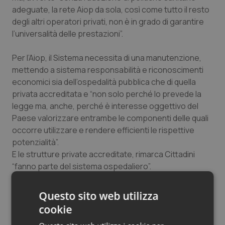
adeguate, la rete Aiop da sola, così come tutto il resto
degli altri operatori privati, non è in grado di garantire
l’universalità delle prestazioni”.
Per l’Aiop, il Sistema necessita di una manutenzione,
mettendo a sistema responsabilità e riconoscimenti
economici sia dell’ospedalità pubblica che di quella
privata accreditata e “non solo perché lo prevede la
legge ma, anche, perché è interesse oggettivo del
Paese valorizzare entrambe le componenti delle quali
occorre utilizzare e rendere efficienti le rispettive
potenzialità”.
E le strutture private accreditate, rimarca Cittadini
“fanno parte del sistema ospedaliero”.
Molto ha fatto l’ospedalità privata accreditata
: ha
Questo sito web utilizza
reagito adattandosi alla contrazione delle fonti di
cookie
finanziamento e all’evoluzione dei modelli organizzativi.