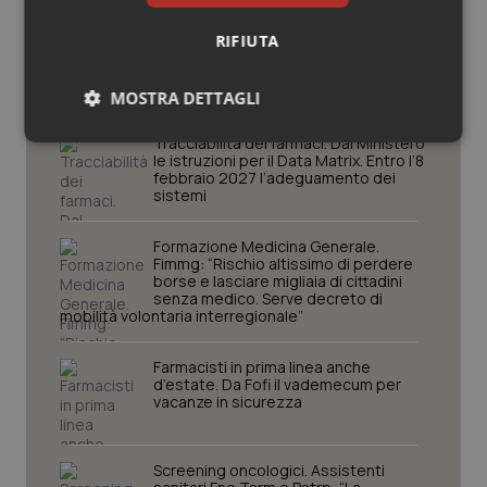
Potrebbe interessarti in
RIFIUTA
Lavoro e Professioni
MOSTRA DETTAGLI
Tracciabilità dei farmaci. Dal Ministero
Necessari
Statistici
Marketing
le istruzioni per il Data Matrix. Entro l’8
febbraio 2027 l’adeguamento dei
sistemi
Formazione Medicina Generale.
Fimmg: “Rischio altissimo di perdere
borse e lasciare migliaia di cittadini
senza medico. Serve decreto di
Necessari
Statistici
Marketing
mobilità volontaria interregionale”
I cookie necessari contribuiscono a rendere fruibile il
sito web abilitandone funzionalità di base quali la
Farmacisti in prima linea anche
navigazione sulle pagine e l'accesso alle aree
d’estate. Da Fofi il vademecum per
protette del sito. Il sito web non è in grado di
vacanze in sicurezza
funzionare correttamente senza questi cookie.
Nome
Fornitore
/
Dominio
Scaden
Screening oncologici. Assistenti
VISITOR_PRIVACY_METADATA
5 mesi
YouTube
settim