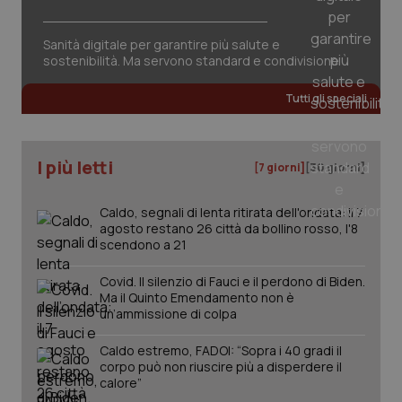
Sanità digitale per garantire più salute e
sostenibilità. Ma servono standard e condivisione
Tutti gli speciali
I più letti
[7 giorni]
[30 giorni]
Caldo, segnali di lenta ritirata dell'ondata: il 7
agosto restano 26 città da bollino rosso, l'8
scendono a 21
Covid. Il silenzio di Fauci e il perdono di Biden.
Ma il Quinto Emendamento non è
un’ammissione di colpa
Caldo estremo, FADOI: “Sopra i 40 gradi il
PHPSESSID
Sessio
PHP.net
corpo può non riuscire più a disperdere il
www.quotidianosanita.it
calore”