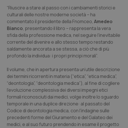
Valle D’Aosta
Oncodermatologia
“Riuscire a stare al passo con i cambiamenti storici e
culturali delle nostre moderne società – ha
Veneto
Oncoematologia
commentato il presidente della Fnomceo,
Amedeo
Bianco
, presentando il libro – rappresenta la vera
Oncologia & Nutrizione
sfida della professione medica, nel seguire l’inevitabile
corrente del divenire e allo stesso tempo restando
Psoriasi & pelle
saldamente ancorata a se stessa, a ciò che di più
profondo la individua: i propri principi morali”.
Quotidiano Cardiologia
Il volume, che in apertura presenta un’utile descrizione
Quotidiano Chirurgia
dei termini ricorrenti in materia (“etica”, “etica medica”,
“deontologia”, “deontologia medica”), al fine di cogliere
Quotidiano Oncologia
l’evoluzione complessiva dei diversi impegni etici
formali riconosciuti dai medici, volge inoltre lo sguardo
temporale in una duplice direzione: al passato del
Quotidiano Pediatria
Codice di deontologia medica, con l’indagine sulle
precedenti forme del Giuramento e del Galateo dei
Rene & patologie urogenitali
medici, e al suo futuro prendendo in esame il progetto