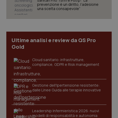
sanitari Fno Tsrm e Pstrp: “La
.youtube.com
prevenzione è un diritto, l’adesione
una scelta consapevole”
Ultime analisi e review da QS Pro
Gold
Cloud sanitario: infrastrutture,
compliance, GDPR e Risk management
CookieScriptConsent
5 mesi
CookieScript
Gestione dell'Ipertensione resistente:
settim
www.quotidianosanita.it
dalle Linee Guida alle terapie innovative
Leadership Infermieristica 2026: nuovi
modelli di responsabilità e autonomia