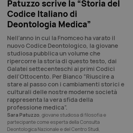
Patuzzo scrive la “Storia del
Codice Italiano di
Scienza e Farmaci
Deontologia Medica”
Studi e Analisi
Nell’anno in cui la Fnomceo ha varato il
Lettere al direttore
nuovo Codice Deontologico, la giovane
studiosa pubblica un volume che
Edizioni Regionali
ripercorre la storia di questo testo, dai
Galatei settecenteschi ai primi Codici
QS Pro
dell’Ottocento. Per Bianco “Riuscire a
stare al passo con i cambiamenti storici e
Professionisti Sanitari.AI
culturali delle nostre moderne società
rappresenta la vera sfida della
Abruzzo
QS Pro Gold
professione medica”.
Sara Patuzzo
, giovane studiosa di filosofia e
QS Club
Newsletter
Basilicata
Artrite & artrosi
partecipante come esperta della Consulta
Deontologica Nazionale e del Centro Studi,