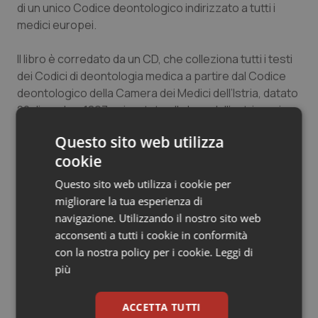
di un unico Codice deontologico indirizzato a tutti i
Salute orale & impianti
medici europei.
Sangue & coagulazione
Il libro è corredato da un CD, che colleziona tutti i testi
dei Codici di deontologia medica a partire dal Codice
Tiroide
deontologico della Camera dei Medici dell’Istria, datato
20 dicembre 1897 e riportato alla luce dall’autrice, sino
Tumore al seno
all’edizione attualmente in vigore, il Codice
Questo sito web utilizza
deontologico approvato dalla Fnomceo il 18 maggio
cookie
2014.
Tumore ovarico
Questo sito web utilizza i cookie per
Tumori del Polmone & Testa Collo
migliorare la tua esperienza di
11 Dicembre 2014
navigazione. Utilizzando il nostro sito web
© Riproduzione riservata
acconsenti a tutti i cookie in conformità
Tumori gastrointestinali
con la nostra policy per i cookie.
Leggi di
più
Ulcera & Reflusso
ACCETTA TUTTI
Vaccini