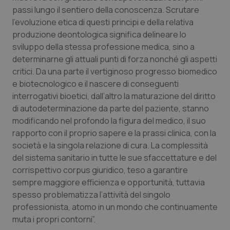
passi lungo il sentiero della conoscenza. Scrutare
Piemonte
HIV
l’evoluzione etica di questi principi e della relativa
produzione deontologica significa delineare lo
Provincia Autonoma di Bolzano
Infezioni & Febbre
sviluppo della stessa professione medica, sino a
determinarne gli attuali punti di forza nonché gli aspetti
Provincia Autonoma di Trento
Ipertensione & Scompenso
critici. Da una parte il vertiginoso progresso biomedico
e biotecnologico e il nascere di conseguenti
interrogativi bioetici, dall’altro la maturazione del diritto
Puglia
Malattie rare
di autodeterminazione da parte del paziente, stanno
modificando nel profondo la figura del medico, il suo
Sardegna
Malattia di Crohn & Rettocolite Ulcerosa
rapporto con il proprio sapere e la prassi clinica, con la
società e la singola relazione di cura. La complessità
Sicilia
Neuroscienze & patologie neurodegenerative
del sistema sanitario in tutte le sue sfaccettature e del
corrispettivo corpus giuridico, teso a garantire
Toscana
Obesità
sempre maggiore efficienza e opportunità, tuttavia
spesso problematizza l’attività del singolo
Umbria
Oftalmologia
professionista, atomo in un mondo che continuamente
muta i propri contorni”.