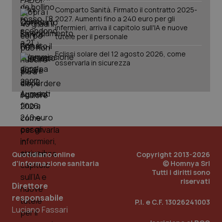
Comparto Sanità. Firmato il contratto 2025-
2027. Aumenti fino a 240 euro per gli
infermieri, arriva il capitolo sull'IA e nuove
tutele per il personale
Eclissi solare del 12 agosto 2026, come
osservarla in sicurezza
Quotidiano online
Copyright 2013-2026
_ga_KM60CM4NPH
.quotidianosanita.it
1 anno
mes
d'informazione sanitaria
© Homnya Srl
Tutti i diritti sono
riservati
Direttore
responsabile
P.I. e C.F. 13026241003
Luciano Fassari