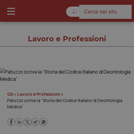
Venerdì 7 Agosto 2026
Lavoro e Professioni
Lavoro e Professioni
Cronache
QS
»
Lavoro e Professioni
»
Patuzzo scrive la “Storia del Codice Italiano di Deontologia
Governo e Parlamento
Medica”
Regioni e Asl
Lavoro e Professioni