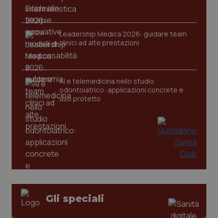
Leadership Medica 2026: guidare team
clinici ad alte prestazioni
tracking-sites-ironfish-
www.quotidianosanita.it
4
tracking-enable
settim
2 gior
AI e telemedicina nello studio
odontoiatrico: applicazioni concrete e
uso protetto
tracking-sites-ironfish-
www.quotidianosanita.it
4
session-id
settim
2 gior
_ga
1 anno
Google LLC
mes
.quotidianosanita.it
Gli speciali