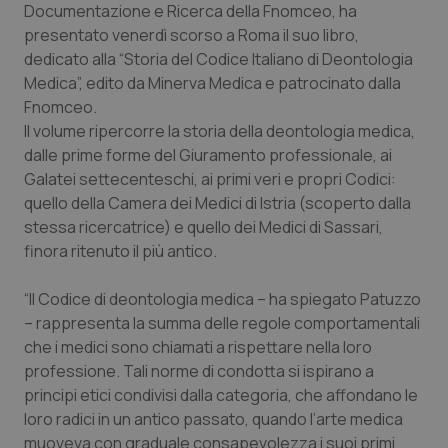
Documentazione e Ricerca della Fnomceo, ha
Calabria
Asma & BPCO
presentato venerdì scorso a Roma il suo libro,
dedicato alla “Storia del Codice Italiano di Deontologia
Campania
Car-T
Medica”, edito da Minerva Medica e patrocinato dalla
Fnomceo.
Emilia-Romagna
Colesterolo & coronaropatie
Il volume ripercorre la storia della deontologia medica,
dalle prime forme del Giuramento professionale, ai
Friuli Venezia Giulia
Dermatite Atopica
Galatei settecenteschi, ai primi veri e propri Codici:
quello della Camera dei Medici di Istria (scoperto dalla
Lazio
Diabete & glucometri
stessa ricercatrice) e quello dei Medici di Sassari,
finora ritenuto il più antico.
Liguria
Disturbi dell’umore
“Il Codice di deontologia medica – ha spiegato Patuzzo
– rappresenta la summa delle regole comportamentali
Lombardia
Dolore
che i medici sono chiamati a rispettare nella loro
professione. Tali norme di condotta si ispirano a
Marche
Donna & Salute
principi etici condivisi dalla categoria, che affondano le
loro radici in un antico passato, quando l’arte medica
Molise
Epatiti
muoveva con graduale consapevolezza i suoi primi