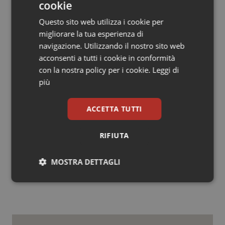
cookie
escludere che la fattispecie in esame possa essere
ricondotta alla previsione decriminalizzante di cui
Questo sito web utilizza i cookie per
all'art. 3 legge 8 novembre 2012, n. 189 (c.d. legge
migliorare la tua esperienza di
Balduzzi)”.
navigazione. Utilizzando il nostro sito web
acconsenti a tutti i cookie in conformità
Confermata quindi la condanna e anche il
con la nostra policy per i cookie.
Leggi di
pagamento delle spese processuali.
più
ACCETTA TUTTI
RIFIUTA
24 Gennaio 2019
© Riproduzione riservata
MOSTRA DETTAGLI
Necessari
Statistici
Marketing