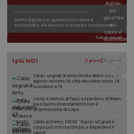
Sanità digitale per garantire più salute e
sostenibilità. Ma servono standard e condivisione
Tutti gli speciali
PHPSESSID
Sessio
PHP.net
www.quotidianosanita.it
I più letti
[7 giorni]
[30 giorni]
Caldo, segnali di lenta ritirata dell'ondata: il 7
agosto restano 26 città da bollino rosso, l'8
scendono a 19
Covid. Il silenzio di Fauci e il perdono di Biden.
Ma il Quinto Emendamento non è
un’ammissione di colpa
Caldo estremo, FADOI: “Sopra i 40 gradi il
corpo può non riuscire più a disperdere il
calore”