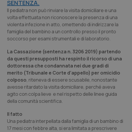
SENTENZA.
Calabria
Asma & BPCO
Il pediatra non può rinviare la visita domiciliare e una
volta effettuata non riconoscere la presenza di una
Campania
Car-T
violenta infezione in atto, omettendo di indirizzare la
famiglia del bambino a un controllo presso il pronto
Emilia-Romagna
Colesterolo & coronaropatie
soccorso per esami strumentali e di laboratorio.
Friuli Venezia Giulia
Dermatite Atopica
La Cassazione (sentenza n. 3206 2019) partendo
da questi presupposti ha respinto il ricorso di una
Lazio
Diabete & glucometri
dottoressa che condannata nei due gradi di
merito (Tribunale e Corte d’appello) per omicidio
colposo
, riteneva di essere scusabile, nonostante
Liguria
Disturbi dell’umore
avesse ritardato la visita domiciliare, perché aveva
agito con colpa lieve e nel rispetto delle linee guida
Lombardia
Dolore
della comunità scientifica.
Marche
Donna & Salute
Il fatto
Una pediatra interpellata dalla famiglia di un bambino di
Molise
Epatiti
17 mesi con febbre alta, si era limitata a prescrivere