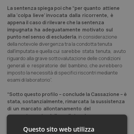
Salute orale & impianti
La sentenza spiega poi che “per quanto attiene
alla ‘colpa lieve’ invocata dalla ricorrente, è
Sangue & coagulazione
appena il caso di rilevare che la sentenza
impugnata ha adeguatamente motivato sul
punto nel senso di escluderla
, in considerazione
Tiroide
della notevole divergenza tra la condotta tenuta
dall'imputata e quella cui sarebbe stata tenuta, avuto
Tumore al seno
riguardo alla grave sottovalutazione delle condizioni
generali e respiratorie del bambino, che avrebbero
Tumore ovarico
imposto la necessità di specifici riscontri mediante
esami di laboratorio”.
Tumori del Polmone & Testa Collo
“Sotto questo profilo – conclude la Cassazione – è
Tumori gastrointestinali
stata, sostanzialmente, rimarcata la sussistenza
di un marcato allontanamento del
Ulcera & Reflusso
comportamento della pediatra da una
appropriata condotta medica
, certamente
Questo sito web utilizza
qualificabile in termini di colpa grave, tale da
Vaccini