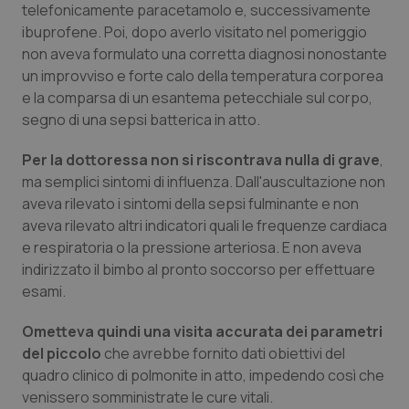
telefonicamente paracetamolo e, successivamente
Piemonte
HIV
ibuprofene. Poi, dopo averlo visitato nel pomeriggio
non aveva formulato una corretta diagnosi nonostante
un improvviso e forte calo della temperatura corporea
Provincia Autonoma di Bolzano
Infezioni & Febbre
e la comparsa di un esantema petecchiale sul corpo,
segno di una sepsi batterica in atto.
Provincia Autonoma di Trento
Ipertensione & Scompenso
Per la dottoressa non si riscontrava nulla di grave
,
Puglia
Malattie rare
ma semplici sintomi di influenza. Dall'auscultazione non
aveva rilevato i sintomi della sepsi fulminante e non
Sardegna
Malattia di Crohn & Rettocolite Ulcerosa
aveva rilevato altri indicatori quali le frequenze cardiaca
e respiratoria o la pressione arteriosa. E non aveva
Sicilia
Neuroscienze & patologie neurodegenerative
indirizzato il bimbo al pronto soccorso per effettuare
esami.
Toscana
Obesità
Ometteva quindi una visita accurata dei parametri
del piccolo
che avrebbe fornito dati obiettivi del
Umbria
Oftalmologia
quadro clinico di polmonite in atto, impedendo così che
venissero somministrate le cure vitali.