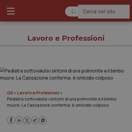
Venerdì 7 Agosto 2026
Lavoro e Professioni
Lavoro e Professioni
Cronache
QS
»
Lavoro e Professioni
»
Pediatra sottovaluta i sintomi di una polmonite e il bimbo
Governo e Parlamento
muore. La Cassazione conferma: è omicidio colposo
Regioni e Asl
Lavoro e Professioni