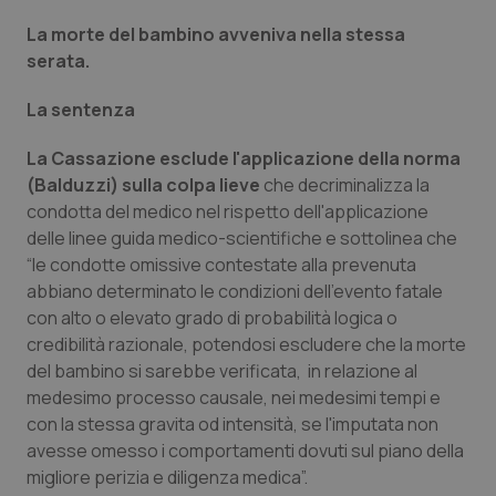
Valle D’Aosta
Oncodermatologia
La morte del bambino avveniva nella stessa
Veneto
Oncoematologia
serata.
La sentenza
Oncologia & Nutrizione
La Cassazione esclude l'applicazione della norma
Psoriasi & pelle
(Balduzzi) sulla colpa lieve
che decriminalizza la
condotta del medico nel rispetto dell'applicazione
Quotidiano Cardiologia
delle linee guida medico-scientifiche e sottolinea che
“le condotte omissive contestate alla prevenuta
Quotidiano Chirurgia
abbiano determinato le condizioni dell'evento fatale
con alto o elevato grado di probabilità logica o
credibilità razionale, potendosi escludere che la morte
Quotidiano Oncologia
del bambino si sarebbe verificata, in relazione al
medesimo processo causale, nei medesimi tempi e
Quotidiano Pediatria
con la stessa gravita od intensità, se l'imputata non
avesse omesso i comportamenti dovuti sul piano della
Rene & patologie urogenitali
migliore perizia e diligenza medica”.