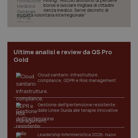
Fimmg: “Rischio altissimo di perdere
borse e lasciare migliaia di cittadini
senza medico. Serve decreto di
mobilità volontaria interregionale”
CookieScriptConsent
5 mesi
CookieScript
settim
www.quotidianosanita.it
Ultime analisi e review da QS Pro
Gold
Cloud sanitario: infrastrutture,
compliance, GDPR e Risk management
Gestione dell'Ipertensione resistente:
tracking-sites-ironfish-
www.quotidianosanita.it
4
dalle Linee Guida alle terapie innovative
tracking-enable
settim
2 gior
Leadership Infermieristica 2026: nuovi