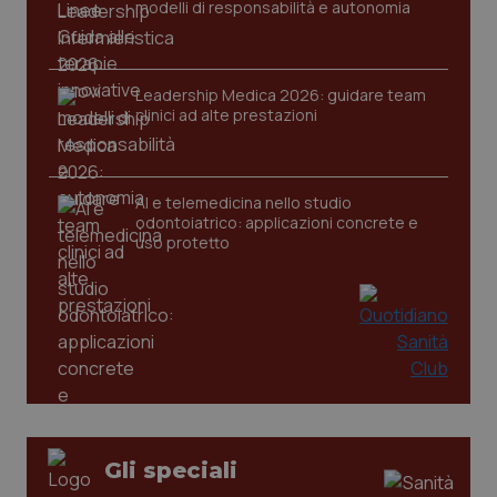
modelli di responsabilità e autonomia
tracking-sites-ironfish-
www.quotidianosanita.it
4
session-id
settim
2 gior
Leadership Medica 2026: guidare team
clinici ad alte prestazioni
_ga
1 anno
Google LLC
mes
.quotidianosanita.it
AI e telemedicina nello studio
odontoiatrico: applicazioni concrete e
uso protetto
Gli speciali