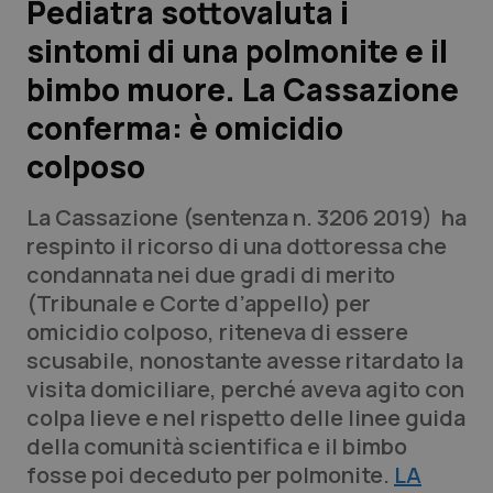
Pediatra sottovaluta i
sintomi di una polmonite e il
Scienza e Farmaci
bimbo muore. La Cassazione
Studi e Analisi
conferma: è omicidio
colposo
Lettere al direttore
La Cassazione (sentenza n. 3206 2019) ha
Edizioni Regionali
respinto il ricorso di una dottoressa che
condannata nei due gradi di merito
QS Pro
(Tribunale e Corte d’appello) per
omicidio colposo, riteneva di essere
Professionisti Sanitari.AI
scusabile, nonostante avesse ritardato la
visita domiciliare, perché aveva agito con
Abruzzo
QS Pro Gold
colpa lieve e nel rispetto delle linee guida
della comunità scientifica e il bimbo
QS Club
Newsletter
Basilicata
Artrite & artrosi
fosse poi deceduto per polmonite.
LA