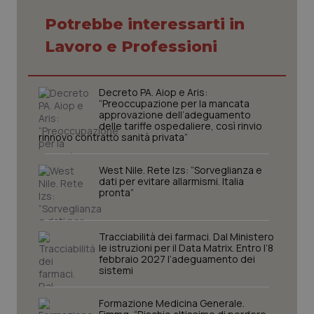
Potrebbe interessarti in
Necessari
Statistici
Marketing
Lavoro e Professioni
I cookie necessari contribuiscono a rendere fruibile il
sito web abilitandone funzionalità di base quali la
navigazione sulle pagine e l'accesso alle aree
Decreto PA. Aiop e Aris:
protette del sito. Il sito web non è in grado di
“Preoccupazione per la mancata
funzionare correttamente senza questi cookie.
approvazione dell’adeguamento
delle tariffe ospedaliere, così rinvio
Nome
Fornitore
/
Dominio
Scaden
rinnovo contratto sanità privata”
VISITOR_PRIVACY_METADATA
5 mesi
YouTube
settim
.youtube.com
West Nile. Rete Izs: “Sorveglianza e
dati per evitare allarmismi. Italia
pronta”
Tracciabilità dei farmaci. Dal Ministero
le istruzioni per il Data Matrix. Entro l’8
febbraio 2027 l’adeguamento dei
sistemi
Formazione Medicina Generale.