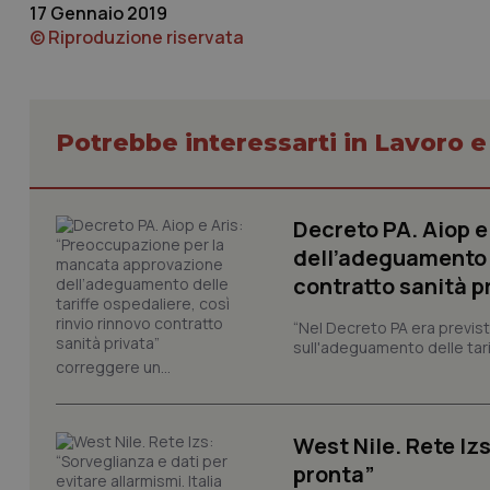
17 Gennaio 2019
Nome
© Riproduzione riservata
VISITOR_PRIVACY_
Potrebbe interessarti in Lavoro e
CookieScriptConse
Decreto PA. Aiop 
dell’adeguamento d
tracking-sites-ironf
tracking-enable
contratto sanità p
tracking-sites-ironf
“Nel Decreto PA era previst
session-id
sull'adeguamento delle tar
correggere un...
_ga
West Nile. Rete Izs
pronta”