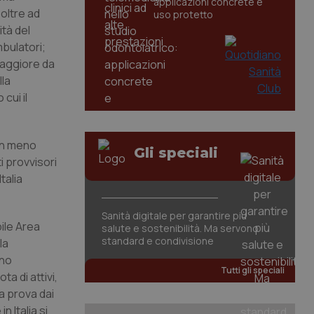
applicazioni concrete e
oltre ad
uso protetto
ità del
mbulatori;
 maggiore da
lla
cui il
 in meno
Gli speciali
i provvisori
talia
Sanità digitale per garantire più
ile Area
salute e sostenibilità. Ma servono
standard e condivisione
la
nno
Tutti gli speciali
a di attivi,
a prova dai
n Italia si