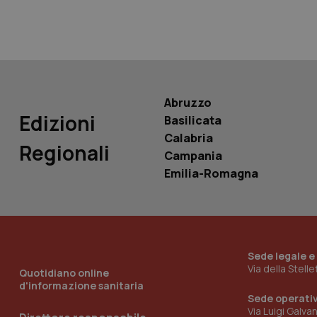
YSC
__Secure-
ROLLOUT_TOKEN
tracking-sites-
ironfish-tracking-
named-enable
Abruzzo
Edizioni
Basilicata
Calabria
Regionali
Campania
Emilia-Romagna
Sede legale e
Via della Stell
Quotidiano online
d'informazione sanitaria
Sede operati
Via Luigi Galva