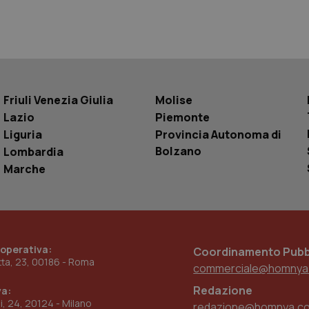
Sessione
Questo cookie è impostato da YouTube per
Google LLC
delle visualizzazioni dei video incorporati.
.youtube.com
.youtube.com
5 mesi 4
Questo cookie è impostato da YouTube pe
settimane
dell'autenticazione e della personalizzazi
utente
www.quotidianosanita.it
4
Questo cookie è impostato dall'applicazion
settimane
sistema di tracking solo in caso di utenti 
2 giorni
provider WelfareLink.
Friuli Venezia Giulia
Molise
Lazio
Piemonte
Liguria
Provincia Autonoma di
Bolzano
Lombardia
Marche
 operativa:
Coordinamento Pubbl
etta, 23, 00186 - Roma
commerciale@homnya
Redazione
va:
ni, 24, 20124 - Milano
redazione@homnya.c