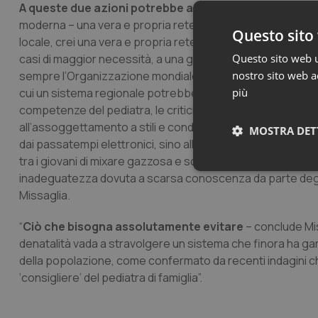
A queste due azioni potrebbe associarsi
“un’ulteriore 
moderna – una vera e propria rete della presa in carico del 
Questo sito 
locale, crei una vera e propria rete tra pediatri di famiglia, 
Questo sito web ut
casi di maggior necessità, a una gestione integrata del b
nostro sito web ac
sempre l’Organizzazione mondiale della sanità ricorda. Esis
più
cui un sistema regionale potrebbe ricorrere per attuarla
competenze del pediatra, le criticità sempre più emergenti
all’assoggettamento a stili e condizioni di vita inappropria
MOSTRA DET
dai passatempi elettronici, sino all’abuso di alcol e sosta
tra i giovani di mixare gazzosa e sciroppo per la tosse, 
Neces
inadeguatezza dovuta a scarsa conoscenza da parte degli a
Missaglia.
“
Ciò che bisogna assolutamente evitare
– conclude Mis
denatalità vada a stravolgere un sistema che finora ha gara
della popolazione, come confermato da recenti indagini che
‘consigliere’ del pediatra di famiglia”.
I cookie necessari con
e l'accesso alle aree 