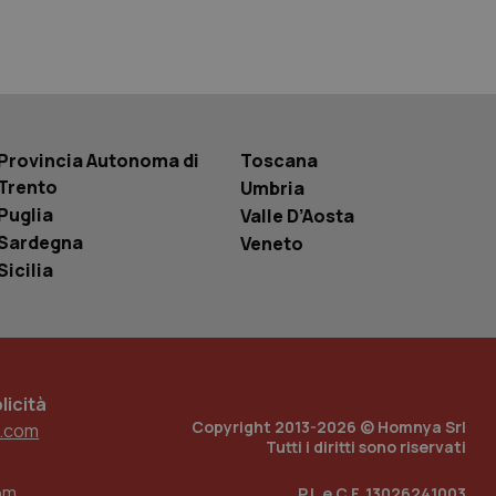
 tenere traccia
r la gestione
one dell’esperienza
e per abilitare il
loggato con identity
Provincia Autonoma di
Toscana
Trento
Umbria
Puglia
Valle D’Aosta
Sardegna
Veneto
Sicilia
icità
Copyright 2013-2026 © Homnya Srl
.com
Tutti i diritti sono riservati
om
P.I. e C.F. 13026241003