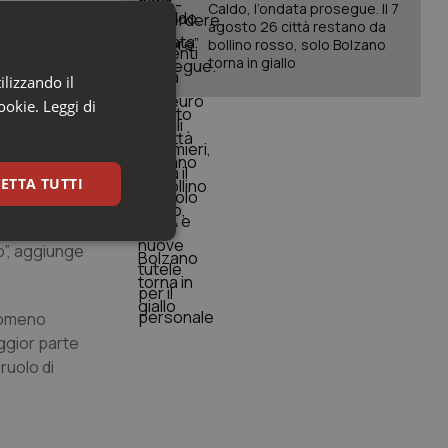
Caldo, l’ondata prosegue. Il 7
uale e
agosto 26 città restano da
 a livello
bollino rosso, solo Bolzano
rattutto nei
torna in giallo
ilizzando il
mo anno, come
cookie.
Leggi di
e pattizia,
adeguate
e dipendenze
ETTA TUTTI
ndendo piede
onseguenti a
keting
o”, aggiunge
enomeno
aggior parte
ruolo di
igazione sulle pagine
kie.