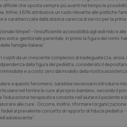
 difficile che sposta sempre più avanti nel tempo le possibilità
 Infine, il 61% attribuisce un ruolo rilevante alle politiche famil
 e caratterizzate dalla atavica carenza di servizi per la prima 
ionale Simpef – l’insufficiente accessibilità agli asili nido e all
o extra-genitoriale parentale, in primis la figura dei nonni, h
delle famiglie italiane”.
ori colpiti da un crescente complesso di inadeguatezza, ansia
ndenza dalla figura del pediatra, considerato il depositario 
si immediate e a costo zero dal modello della nostra assistenza 
ondere a questo fenomeno, sarebbe necessario introdurre mi
ticolare nel fornire le cure al proprio bambino, secondo il prin
‘l’educazione terapeutica consiste nell’aiutare il paziente e l
aborare alle cure’. Occorre, inoltre, riformare l’organizzazione
e, fedeli al prevalente concetto di rapporto di fiducia pediatra 
dell’adolescente’”.