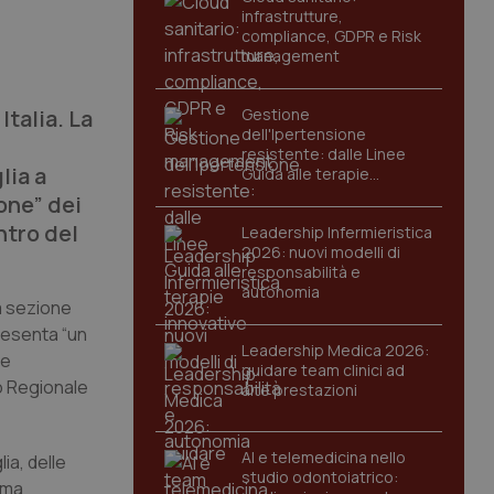
infrastrutture,
compliance, GDPR e Risk
management
Italia. La
Gestione
dell'Ipertensione
resistente: dalle Linee
lia a
Guida alle terapie
innovative
one” dei
ntro del
Leadership Infermieristica
2026: nuovi modelli di
responsabilità e
autonomia
la sezione
presenta “un
Leadership Medica 2026:
ce
guidare team clinici ad
o Regionale
alte prestazioni
AI e telemedicina nello
lia, delle
studio odontoiatrico:
 ma