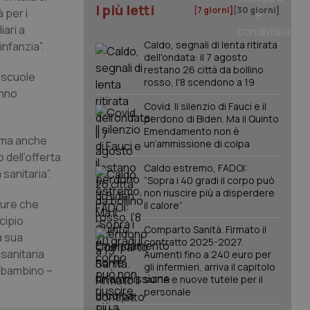
I più letti
[7 giorni]
[30 giorni]
 per i
iari a
Caldo, segnali di lenta ritirata
infanzia”.
dell'ondata: il 7 agosto
restano 26 città da bollino
e scuole
rosso, l'8 scendono a 19
anno
Covid. Il silenzio di Fauci e il
perdono di Biden. Ma il Quinto
Emendamento non è
, ma anche
un’ammissione di colpa
dell’offerta
Caldo estremo, FADOI:
sanitaria”.
“Sopra i 40 gradi il corpo può
non riuscire più a disperdere
sure che
il calore”
cipio
Comparto Sanità. Firmato il
a sua
contratto 2025-2027.
 sanitaria
Aumenti fino a 240 euro per
gli infermieri, arriva il capitolo
– bambino –
sull'IA e nuove tutele per il
personale