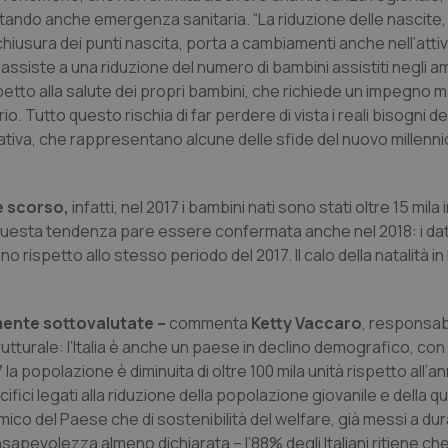
ando anche emergenza sanitaria. “La riduzione delle nascite, 
chiusura dei punti nascita, porta a cambiamenti anche nell’attiv
 si assiste a una riduzione del numero di bambini assistiti negli a
ispetto alla salute dei propri bambini, che richiede un impegno
o. Tutto questo rischia di far perdere di vista i reali bisogni de
iva, che rappresentano alcune delle sfide del nuovo millennio 
e scorso,
infatti, nel 2017 i bambini nati sono stati oltre 15 mila
. Questa tendenza pare essere confermata anche nel 2018: i dat
rispetto allo stesso periodo del 2017. Il calo della natalità in I
mente sottovalutate –
commenta
Ketty Vaccaro
, responsab
tturale: l’Italia è anche un paese in declino demografico, con 
la popolazione è diminuita di oltre 100 mila unità rispetto all’a
ci legati alla riduzione della popolazione giovanile e della quot
ico del Paese che di sostenibilità del welfare, già messi a dur
onsapevolezza almeno dichiarata – l’88% degli Italiani ritiene che i