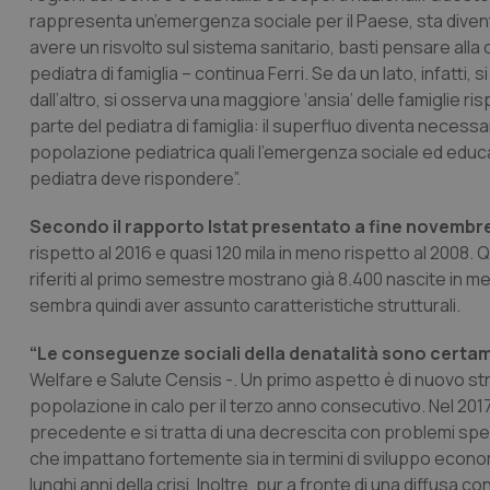
rappresenta un’emergenza sociale per il Paese, sta divent
avere un risvolto sul sistema sanitario, basti pensare alla 
pediatra di famiglia – continua Ferri. Se da un lato, infatti,
dall’altro, si osserva una maggiore ‘ansia’ delle famiglie r
parte del pediatra di famiglia: il superfluo diventa necessari
popolazione pediatrica quali l’emergenza sociale ed educat
pediatra deve rispondere”.
Secondo il rapporto Istat presentato a fine novembr
rispetto al 2016 e quasi 120 mila in meno rispetto al 2008
riferiti al primo semestre mostrano già 8.400 nascite in meno 
sembra quindi aver assunto caratteristiche strutturali.
“Le conseguenze sociali della denatalità sono certa
Welfare e Salute Censis -. Un primo aspetto è di nuovo stru
popolazione in calo per il terzo anno consecutivo. Nel 2017 
precedente e si tratta di una decrescita con problemi specifi
che impattano fortemente sia in termini di sviluppo econom
lunghi anni della crisi. Inoltre, pur a fronte di una diffusa c