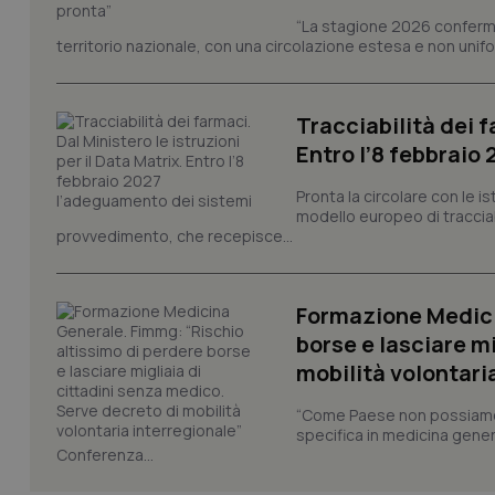
“La stagione 2026 conferma
PHPSESSID
territorio nazionale, con una circolazione estesa e non uniform
Tracciabilità dei f
Entro l’8 febbraio
_ga_KM60CM4NPH
Pronta la circolare con le i
modello europeo di tracciabi
provvedimento, che recepisce...
Nome
Nome
Formazione Medici
VISITOR_INFO1_LIV
_ga_0VMQEQKQ1N
borse e lasciare m
mobilità volontari
__Secure-YNID
“Come Paese non possiamo 
specifica in medicina gener
Conferenza...