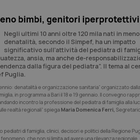
eno bimbi, genitori iperprotettivi
Negli ultimi 10 anni oltre 120 mila nati in meno 
denatalità, secondo il Simpef, ha un impatto
significativo sull’attività del pediatra di famig
uatezza, ansia, ma anche de-responsabilizzazi
denza dalla figura del pediatra”. Il tema al ce
f Puglia.
illennio: denatalità e organizzazione sanitaria” organizzato dal
amiglia, in programma a Bari il 18 e 19 gennaio. Il convegno rap
dando incontro la professione del pediatra di famiglia alla lu
ulle realtà regionali” spiega
Maria Domenica Ferri,
Segretari
pediatri di famiglia, clinici, decisori e politici della Regione Pug
o fenomeno, che non si limita ad avere una rilevanza regionale,