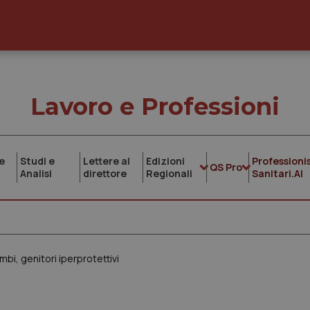
Lavoro e Professioni
e
Studi e
Lettere al
Edizioni
Professionis
QS Pro
Analisi
direttore
Regionali
Sanitari.AI
mbi, genitori iperprotettivi