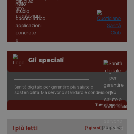
Gli speciali
Sanità digitale per garantire più salute e
PHPSESSID
Sessio
PHP.net
sostenibilità. Ma servono standard e condivisione
www.quotidianosanita.it
Tutti gli speciali
I più letti
[7 giorni]
[30 giorni]