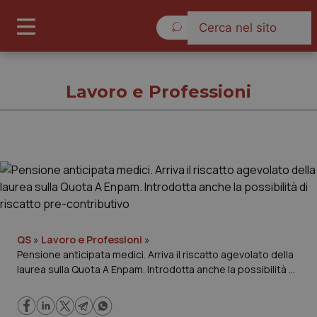
Domenica 9 Agosto 2026
Lavoro e Professioni
Lavoro e Professioni
Cronache
Governo e Parlamento
QS
»
Lavoro e Professioni
»
Pensione anticipata medici. Arriva il riscatto agevolato della
laurea sulla Quota A Enpam. Introdotta anche la possibilità di
Regioni e Asl
riscatto pre-contributivo
Lavoro e Professioni