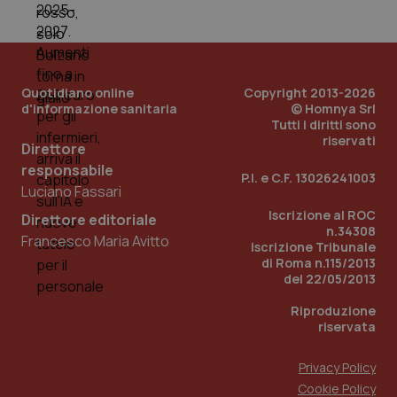
mese
cookie
VISITOR_INFO1_LIVE
5 mesi 4
Que
Google LLC
viene
settimane
imp
.youtube.com
utilizzato
You
da Google
ten
Analytics
pre
per
del
mantener
vid
Quotidiano online
Copyright 2013-2026
lo stato
inco
d'informazione sanitaria
© Homnya Srl
della
può
Tutti i diritti sono
sessione.
det
vis
riservati
Direttore
web
uti
responsabile
nuo
P.I. e C.F. 13026241003
ver
Luciano Fassari
dell
You
Iscrizione al ROC
Direttore editoriale
n.34308
__Secure-YNID
.youtube.com
5 mesi 4
Que
Francesco Maria Avitto
Iscrizione Tribunale
settimane
imp
di Roma n.115/2013
You
ten
del 22/05/2013
pre
del
Riproduzione
vid
inco
riservata
può
det
vis
Privacy Policy
web
uti
Cookie Policy