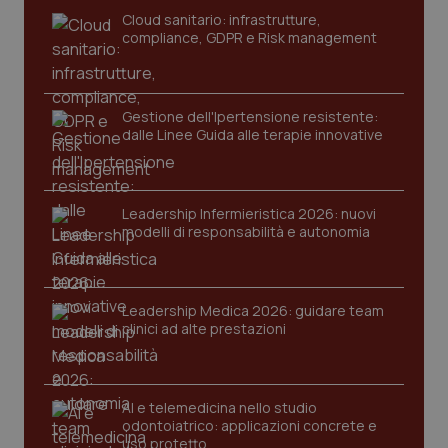
tracking-sites-ironfish-
www.quotidianosanita.it
4
Cloud sanitario: infrastrutture,
tracking-enable
settim
compliance, GDPR e Risk management
2 gior
Gestione dell'Ipertensione resistente:
tracking-sites-ironfish-
www.quotidianosanita.it
4
dalle Linee Guida alle terapie innovative
session-id
settim
2 gior
Leadership Infermieristica 2026: nuovi
modelli di responsabilità e autonomia
_ga
1 anno
Google LLC
mes
.quotidianosanita.it
Leadership Medica 2026: guidare team
clinici ad alte prestazioni
AI e telemedicina nello studio
odontoiatrico: applicazioni concrete e
uso protetto