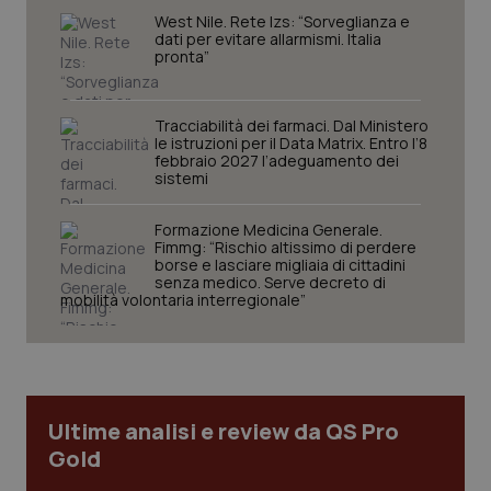
West Nile. Rete Izs: “Sorveglianza e
dati per evitare allarmismi. Italia
pronta”
Tracciabilità dei farmaci. Dal Ministero
le istruzioni per il Data Matrix. Entro l’8
febbraio 2027 l’adeguamento dei
sistemi
CookieScriptConsent
5 mesi
CookieScript
Formazione Medicina Generale.
settim
www.quotidianosanita.it
Fimmg: “Rischio altissimo di perdere
borse e lasciare migliaia di cittadini
senza medico. Serve decreto di
mobilità volontaria interregionale”
Ultime analisi e review da QS Pro
Gold