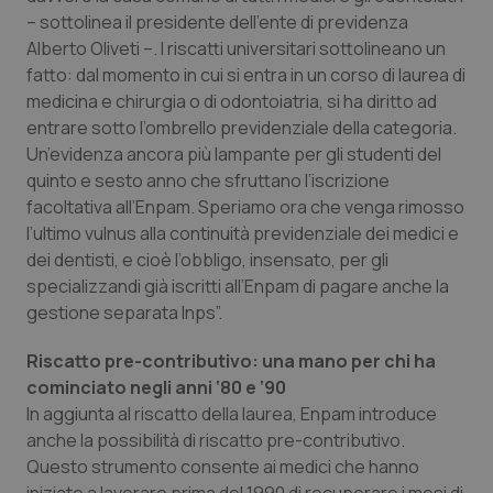
Valle D’Aosta
Oncodermatologia
– sottolinea il presidente dell’ente di previdenza
Alberto Oliveti –. I riscatti universitari sottolineano un
Veneto
Oncoematologia
fatto: dal momento in cui si entra in un corso di laurea di
medicina e chirurgia o di odontoiatria, si ha diritto ad
Oncologia & Nutrizione
entrare sotto l’ombrello previdenziale della categoria.
Un’evidenza ancora più lampante per gli studenti del
Psoriasi & pelle
quinto e sesto anno che sfruttano l’iscrizione
facoltativa all’Enpam. Speriamo ora che venga rimosso
Quotidiano Cardiologia
l’ultimo vulnus alla continuità previdenziale dei medici e
dei dentisti, e cioè l’obbligo, insensato, per gli
specializzandi già iscritti all’Enpam di pagare anche la
Quotidiano Chirurgia
gestione separata Inps”.
Quotidiano Oncologia
Riscatto pre-contributivo: una mano per chi ha
cominciato negli anni ‘80 e ‘90
Quotidiano Pediatria
In aggiunta al riscatto della laurea, Enpam introduce
anche la possibilità di riscatto pre-contributivo.
Rene & patologie urogenitali
Questo strumento consente ai medici che hanno