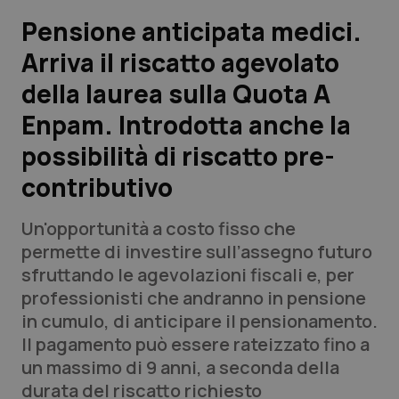
Pensione anticipata medici.
Scienza e Farmaci
Arriva il riscatto agevolato
della laurea sulla Quota A
Studi e Analisi
Enpam. Introdotta anche la
Lettere al direttore
possibilità di riscatto pre-
Edizioni Regionali
contributivo
QS Pro
Un'opportunità a costo fisso che
permette di investire sull’assegno futuro
Professionisti Sanitari.AI
sfruttando le agevolazioni fiscali e, per
professionisti che andranno in pensione
in cumulo, di anticipare il pensionamento.
Abruzzo
QS Pro Gold
Il pagamento può essere rateizzato fino a
QS Club
Newsletter
un massimo di 9 anni, a seconda della
Basilicata
Artrite & artrosi
durata del riscatto richiesto