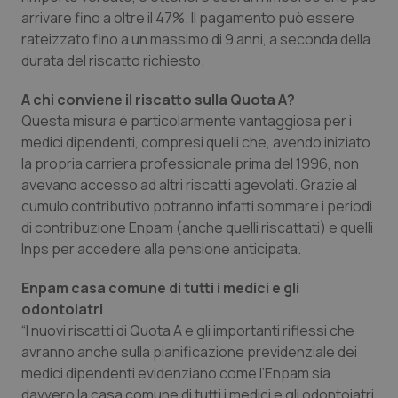
arrivare fino a oltre il 47%. Il pagamento può essere
Piemonte
HIV
rateizzato fino a un massimo di 9 anni, a seconda della
durata del riscatto richiesto.
Provincia Autonoma di Bolzano
Infezioni & Febbre
A chi conviene il riscatto sulla Quota A?
Questa misura è particolarmente vantaggiosa per i
Provincia Autonoma di Trento
Ipertensione & Scompenso
medici dipendenti, compresi quelli che, avendo iniziato
la propria carriera professionale prima del 1996, non
Puglia
Malattie rare
avevano accesso ad altri riscatti agevolati. Grazie al
cumulo contributivo potranno infatti sommare i periodi
Sardegna
Malattia di Crohn & Rettocolite Ulcerosa
di contribuzione Enpam (anche quelli riscattati) e quelli
Inps per accedere alla pensione anticipata.
Sicilia
Neuroscienze & patologie neurodegenerative
Enpam casa comune di tutti i medici e gli
Toscana
Obesità
odontoiatri
“I nuovi riscatti di Quota A e gli importanti riflessi che
avranno anche sulla pianificazione previdenziale dei
Umbria
Oftalmologia
medici dipendenti evidenziano come l’Enpam sia
davvero la casa comune di tutti i medici e gli odontoiatri