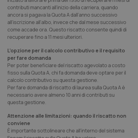
iniziato a lavorare prima del 1990 di recuperare i mesi di
Salute orale & impianti
contributi mancanti all’inizio della carriera, quando
ancora si pagava la Quota A dall’anno successivo
all’iscrizione all’albo, invece che dal mese successivo
Sangue & coagulazione
come accade ora. Questo riscatto consente quindi di
recuperare fino a 11 mesi ulteriori.
Tiroide
L’opzione per il calcolo contributivo e il requisito
Tumore al seno
per fare domanda
Per poter beneficiare del riscatto agevolato a costo
Tumore ovarico
fisso sulla Quota A, chi fa domanda deve optare per il
calcolo contributivo su questa gestione.
Tumori del Polmone & Testa Collo
Per fare domanda di riscatto di laurea sulla Quota A è
necessario avere almeno 10 anni di contributi su
questa gestione.
Tumori gastrointestinali
Attenzione alle limitazioni: quando il riscatto non
Ulcera & Reflusso
conviene
È importante sottolineare che all’interno del sistema
Vaccini