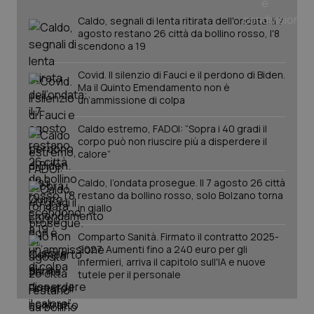
Caldo, segnali di lenta ritirata dell'ondata: il 7
agosto restano 26 città da bollino rosso, l'8
scendono a 19
Covid. Il silenzio di Fauci e il perdono di Biden.
Ma il Quinto Emendamento non è
un’ammissione di colpa
Caldo estremo, FADOI: “Sopra i 40 gradi il
corpo può non riuscire più a disperdere il
_ga_KM60CM4NPH
.quotidianosanita.it
1 anno
calore”
mes
Caldo, l’ondata prosegue. Il 7 agosto 26 città
restano da bollino rosso, solo Bolzano torna
in giallo
Comparto Sanità. Firmato il contratto 2025-
2027. Aumenti fino a 240 euro per gli
infermieri, arriva il capitolo sull'IA e nuove
tutele per il personale
Fornitore
/
Nome
Scadenza
Descrizion
Dominio
Nome
Fornitore
/
Dominio
Scadenza
Des
_ga_0VMQEQKQ1N
.quotidianosanita.it
1 anno 1
Questo