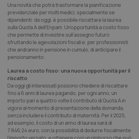
Calabria
Asma & BPCO
Una novità che potrà trasformare la pianificazione
previdenziale per molti medici, specialmente se
dipendenti: da oggi, è possibile riscattare la laurea
Campania
Car-T
sulla Quota A dell’Enpam. Un’opportunità a costo fisso
che permette di investire sull’assegno futuro
Emilia-Romagna
Colesterolo & coronaropatie
sfruttando le agevolazioni fiscali e, per professionisti
che andranno in pensione in cumulo, di anticipare il
Friuli Venezia Giulia
Dermatite Atopica
pensionamento.
Lazio
Diabete & glucometri
Laurea a costo fisso: una nuova opportunità per il
riscatto
Liguria
Disturbi dell’umore
Da oggi gli interessati possono chiedere di riscattare
fino a 6 anni di laurea pagando, per ogni anno, un
importo pari a quattro volte il contributo di Quota A in
Lombardia
Dolore
vigore al momento di presentazione della domanda,
senza includere il contributo di maternità. Per il 2025,
Marche
Donna & Salute
ad esempio, il costo di un anno di laurea sarà di
7.846,24 euro, con la possibilità di dedurre fiscalmente
Molise
Epatiti
l’importo versato, e ottenere così un rimborso che può