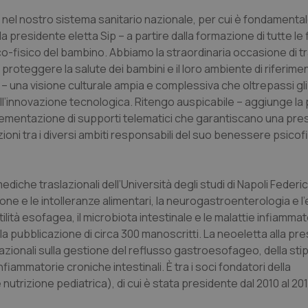
à nel nostro sistema sanitario nazionale, per cui è fondament
 presidente eletta Sip – a partire dalla formazione di tutte le 
co-fisico del bambino. Abbiamo la straordinaria occasione di t
proteggere la salute dei bambini e il loro ambiente di riferime
 – una visione culturale ampia e complessiva che oltrepassi gli
ra dell’innovazione tecnologica. Ritengo auspicabile – aggiunge la
plementazione di supporti telematici che garantiscano una pres
ioni tra i diversi ambiti responsabili del suo benessere psicof
diche traslazionali dell’Università degli studi di Napoli Federico
izione e le intolleranze alimentari, la neurogastroenterologia e
otilità esofagea, il microbiota intestinale e le malattie infiamma
alla pubblicazione di circa 300 manoscritti. La neoeletta alla pr
rnazionali sulla gestione del reflusso gastroesofageo, della stip
infiammatorie croniche intestinali. È tra i soci fondatori della
utrizione pediatrica), di cui è stata presidente dal 2010 al 201