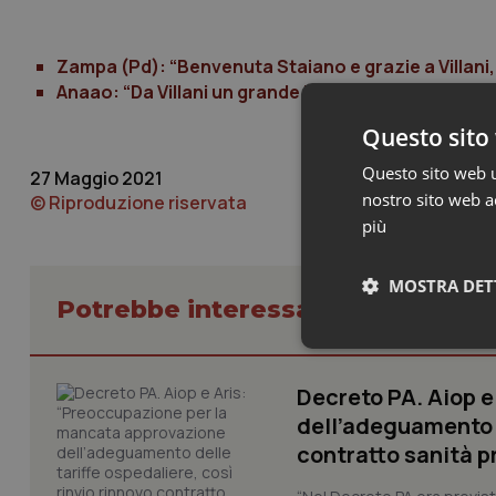
Zampa (Pd): “Benvenuta Staiano e grazie a Villani
Anaao: “Da Villani un grande lavoro. Auguri a Staia
Questo sito 
Questo sito web ut
27 Maggio 2021
nostro sito web ac
© Riproduzione riservata
più
MOSTRA DET
Potrebbe interessarti in Lavoro e
Neces
Decreto PA. Aiop 
dell’adeguamento d
contratto sanità p