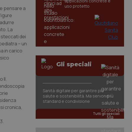
applicazioni concrete e
uso protetto
ale pensare a
figure
radurre
nto. La
 steccati dei
 pediatra – un
a in carico
isico
Gli speciali
 II.
 l’endoscopia
Sanità digitale per garantire più
torie
salute e sostenibilità. Ma servono
esidenza
standard e condivisione
si cronica,
Tutti gli speciali
3.