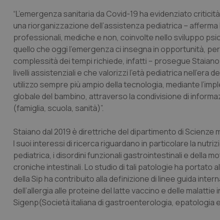
“L’emergenza sanitaria da Covid-19 ha evidenziato criticit
una riorganizzazione dell’assistenza pediatrica – afferma la
professionali, mediche e non, coinvolte nello sviluppo psi
quello che oggi l’emergenza ci insegna in opportunità, per 
complessità dei tempi richiede, infatti – prosegue Staiano
livelli assistenziali e che valorizzi l’età pediatrica nell’e
utilizzo sempre più ampio della tecnologia, mediante l’im
globale del bambino, attraverso la condivisione di informaz
(famiglia, scuola, sanità)”.
Staiano dal 2019 è direttriche del dipartimento di Scienze me
I suoi interessi di ricerca riguardano in particolare la nutr
pediatrica, i disordini funzionali gastrointestinali e della m
croniche intestinali. Lo studio di tali patologie ha portato 
della Sip ha contribuito alla definizione di linee guida inte
dell’allergia alle proteine del latte vaccino e delle malattie 
Sigenp(Società italiana di gastroenterologia, epatologia e n