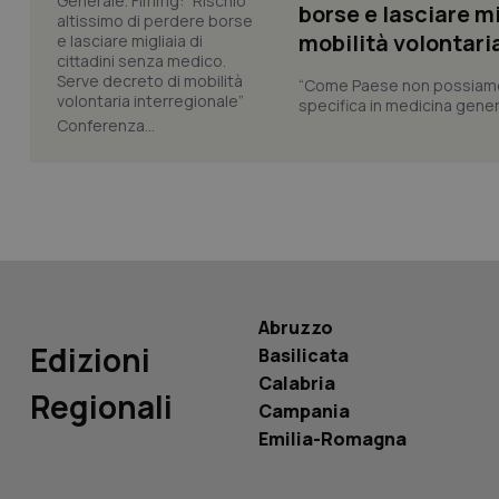
borse e lasciare m
mobilità volontari
“Come Paese non possiamo 
specifica in medicina gener
Conferenza...
PHPSESSID
_ga_KM60CM4NPH
Abruzzo
Edizioni
Basilicata
Nome
Nome
Calabria
Regionali
VISITOR_INFO1_LIV
Campania
_ga_0VMQEQKQ1N
Emilia-Romagna
__Secure-YNID