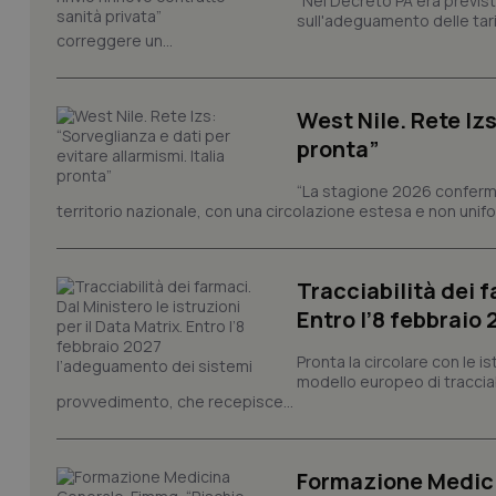
“Nel Decreto PA era previst
sull'adeguamento delle tar
correggere un...
I cookie necessari con
e l'accesso alle aree 
Nome
West Nile. Rete Izs
VISITOR_PRIVACY_
pronta”
“La stagione 2026 conferma
territorio nazionale, con una circolazione estesa e non uniform
CookieScriptConse
Tracciabilità dei f
Entro l’8 febbraio
tracking-sites-ironf
tracking-enable
Pronta la circolare con le i
modello europeo di tracciabi
provvedimento, che recepisce...
tracking-sites-ironf
session-id
_ga
Formazione Medici