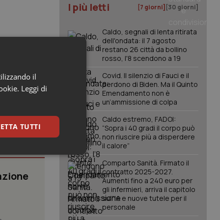
I più letti
[7 giorni]
[30 giorni]
Caldo, segnali di lenta ritirata
dell'ondata: il 7 agosto
restano 26 città da bollino
rosso, l'8 scendono a 19
Covid. Il silenzio di Fauci e il
ilizzando il
perdono di Biden. Ma il Quinto
cookie.
Leggi di
Emendamento non è
un’ammissione di colpa
Caldo estremo, FADOI:
ETTA TUTTI
“Sopra i 40 gradi il corpo può
non riuscire più a disperdere
il calore”
keting
Comparto Sanità. Firmato il
contratto 2025-2027.
azione
Aumenti fino a 240 euro per
gli infermieri, arriva il capitolo
sull'IA e nuove tutele per il
personale