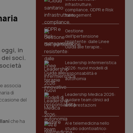
infrastrutture,
compliance, GDPR e Risk
management
maria
Gestione
dell'Ipertensione
resistente: dalle Linee
Guida alle terapie
 oggi, in
innovative
dei soci.
Leadership Infermieristica
 società
2026: nuovi modelli di
responsabilità e
autonomia
che associa
aria di
Leadership Medica 2026:
 occasione del
guidare team clinici ad
alte prestazioni
llani
che ha
AI e telemedicina nello
studio odontoiatrico: