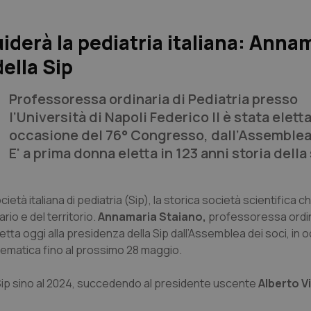
iderà la pediatria italiana: Anna
ella Sip
Professoressa ordinaria di Pediatria presso
l’Università di Napoli Federico II è stata eletta
occasione del 76° Congresso, dall’Assemblea 
E' a prima donna eletta in 123 anni storia della
cietà italiana di pediatria (Sip), la storica società scientifica 
rio e del territorio.
Annamaria Staiano,
professoressa ordin
eletta oggi alla presidenza della Sip dall’Assemblea dei soci, in
elematica fino al prossimo 28 maggio.
a Sip sino al 2024, succedendo al presidente uscente
Alberto Vi