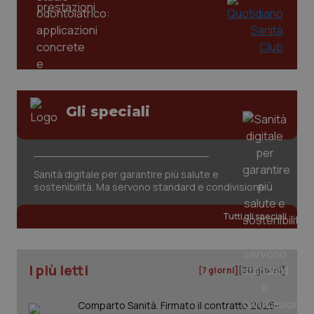
tracking-enable
settim
2 gior
tracking-sites-ironfish-
www.quotidianosanita.it
4
session-id
settim
2 gior
Gli speciali
_ga
1 anno
Google LLC
mes
.quotidianosanita.it
Sanità digitale per garantire più salute e
sostenibilità. Ma servono standard e condivisione
Tutti gli speciali
I più letti
[7 giorni]
[30 giorni]
Comparto Sanità. Firmato il contratto 2025-