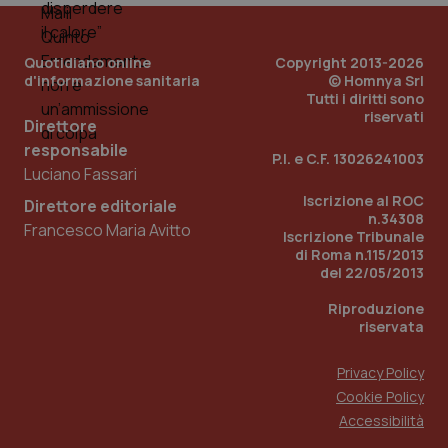
Quotidiano online
Copyright 2013-2026
d'informazione sanitaria
© Homnya Srl
Tutti i diritti sono
riservati
Direttore
responsabile
P.I. e C.F. 13026241003
Luciano Fassari
_ga_KM60CM4NPH
.quotidianosanita.it
1 anno
Iscrizione al ROC
Direttore editoriale
mes
n.34308
Francesco Maria Avitto
Iscrizione Tribunale
di Roma n.115/2013
del 22/05/2013
Riproduzione
riservata
Privacy Policy
Fornitore
/
Nome
Scadenza
Descrizion
Cookie Policy
Dominio
Nome
Fornitore
/
Dominio
Scadenza
Des
Accessibilità
_ga_0VMQEQKQ1N
.quotidianosanita.it
1 anno 1
Questo
mese
cookie
VISITOR_INFO1_LIVE
5 mesi 4
Que
Google LLC