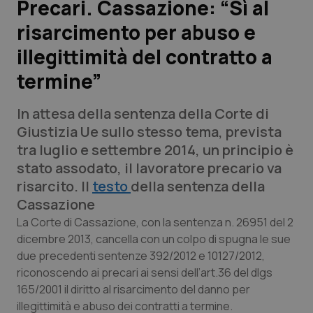
Precari. Cassazione: “Sì al
risarcimento per abuso e
Scienza e Farmaci
illegittimità del contratto a
Studi e Analisi
termine”
Lettere al direttore
In attesa della sentenza della Corte di
Giustizia Ue sullo stesso tema, prevista
Edizioni Regionali
tra luglio e settembre 2014, un principio è
stato assodato, il lavoratore precario va
QS Pro
risarcito. Il
testo
della sentenza della
Cassazione
Professionisti Sanitari.AI
La Corte di Cassazione, con la sentenza n. 26951 del 2
dicembre 2013, cancella con un colpo di spugna le sue
Abruzzo
QS Pro Gold
due precedenti sentenze 392/2012 e 10127/2012,
riconoscendo ai precari ai sensi dell’art.36 del dlgs
QS Club
Newsletter
Basilicata
Artrite & artrosi
165/2001 il diritto al risarcimento del danno per
illegittimità e abuso dei contratti a termine.