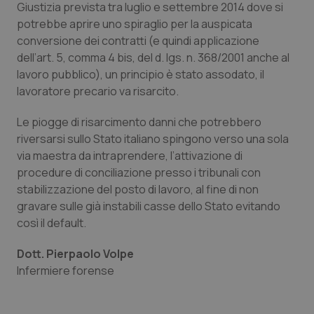
Valle D’Aosta
Oncodermatologia
Giustizia prevista tra luglio e settembre 2014 dove si
potrebbe aprire uno spiraglio per la auspicata
Veneto
Oncoematologia
conversione dei contratti (e quindi applicazione
dell’art. 5, comma 4 bis, del d. lgs. n. 368/2001 anche al
lavoro pubblico), un principio è stato assodato, il
Oncologia & Nutrizione
lavoratore precario va risarcito.
Psoriasi & pelle
Le piogge di risarcimento danni che potrebbero
riversarsi sullo Stato italiano spingono verso una sola
Quotidiano Cardiologia
via maestra da intraprendere, l’attivazione di
procedure di conciliazione presso i tribunali con
Quotidiano Chirurgia
stabilizzazione del posto di lavoro, al fine di non
gravare sulle già instabili casse dello Stato evitando
Quotidiano Oncologia
così il default.
Dott. Pierpaolo Volpe
Quotidiano Pediatria
Infermiere forense
Rene & patologie urogenitali