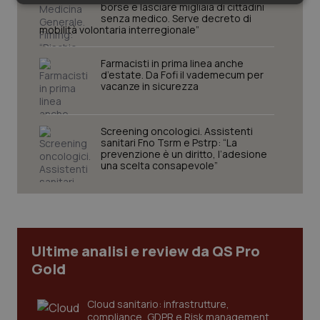
Necessari
Statistici
Marketing
borse e lasciare migliaia di cittadini
senza medico. Serve decreto di
mobilità volontaria interregionale”
Farmacisti in prima linea anche
d’estate. Da Fofi il vademecum per
vacanze in sicurezza
Necessari
Statistici
Marketing
Screening oncologici. Assistenti
I cookie necessari contribuiscono a rendere fruibile il
sanitari Fno Tsrm e Pstrp: “La
sito web abilitandone funzionalità di base quali la
prevenzione è un diritto, l’adesione
navigazione sulle pagine e l'accesso alle aree
una scelta consapevole”
protette del sito. Il sito web non è in grado di
funzionare correttamente senza questi cookie.
Nome
Fornitore
/
Dominio
Scaden
VISITOR_PRIVACY_METADATA
5 mesi
YouTube
settim
.youtube.com
Ultime analisi e review da QS Pro
Gold
Cloud sanitario: infrastrutture,
compliance, GDPR e Risk management