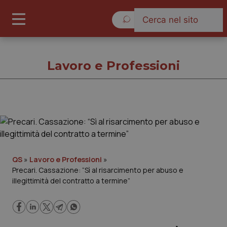
Venerdì 7 Agosto 2026
Lavoro e Professioni
Lavoro e Professioni
Cronache
QS
»
Lavoro e Professioni
»
Precari. Cassazione: “Sì al risarcimento per abuso e
Governo e Parlamento
illegittimità del contratto a termine”
Regioni e Asl
Lavoro e Professioni