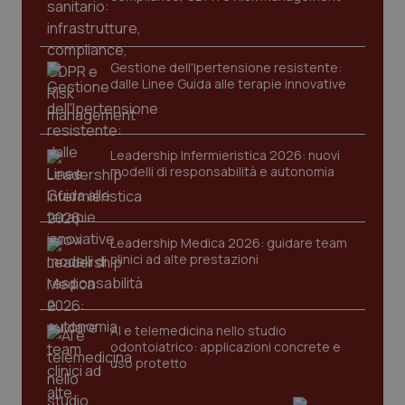
Gestione dell'Ipertensione resistente:
dalle Linee Guida alle terapie innovative
Leadership Infermieristica 2026: nuovi
CookieScriptConsent
5 mesi
CookieScript
modelli di responsabilità e autonomia
settim
www.quotidianosanita.it
Leadership Medica 2026: guidare team
clinici ad alte prestazioni
AI e telemedicina nello studio
odontoiatrico: applicazioni concrete e
uso protetto
tracking-sites-ironfish-
www.quotidianosanita.it
4