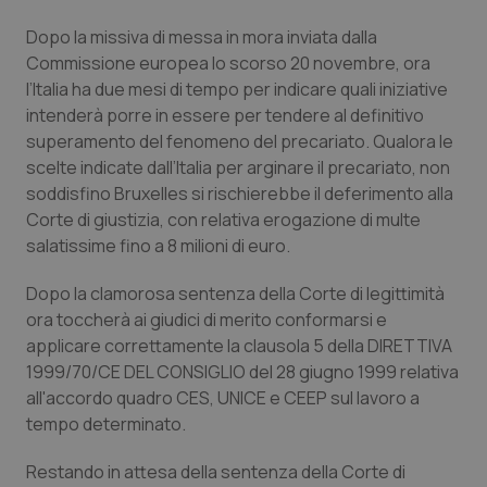
Dopo la missiva di messa in mora inviata dalla
Piemonte
HIV
Commissione europea lo scorso 20 novembre, ora
l’Italia ha due mesi di tempo per indicare quali iniziative
Provincia Autonoma di Bolzano
Infezioni & Febbre
intenderà porre in essere per tendere al definitivo
superamento del fenomeno del precariato. Qualora le
Provincia Autonoma di Trento
Ipertensione & Scompenso
scelte indicate dall’Italia per arginare il precariato, non
soddisfino Bruxelles si rischierebbe il deferimento alla
Puglia
Malattie rare
Corte di giustizia, con relativa erogazione di multe
salatissime fino a 8 milioni di euro.
Sardegna
Malattia di Crohn & Rettocolite Ulcerosa
Dopo la clamorosa sentenza della Corte di legittimità
ora toccherà ai giudici di merito conformarsi e
Sicilia
Neuroscienze & patologie neurodegenerative
applicare correttamente la clausola 5 della DIRETTIVA
1999/70/CE DEL CONSIGLIO del 28 giugno 1999 relativa
Toscana
Obesità
all'accordo quadro CES, UNICE e CEEP sul lavoro a
tempo determinato.
Umbria
Oftalmologia
Restando in attesa della sentenza della Corte di