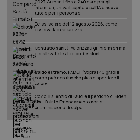
2027. Aumenti fino a 240 euro per gli
infermieri, arriva il capitolo sull'IA e nuove
tutele per il personale
Eclissi solare del 12 agosto 2026, come
osservarla in sicurezza
Contratto sanità, valorizzati gli infermieri ma
penalizzate le altre professioni
Caldo estremo, FADOI: “Sopra i 40 gradi il
corpo può non riuscire più a disperdere il
calore”
PHPSESSID
Sessio
PHP.net
www.quotidianosanita.it
Covid. Il silenzio di Fauci e il perdono di Biden.
Ma il Quinto Emendamento non è
un’ammissione di colpa