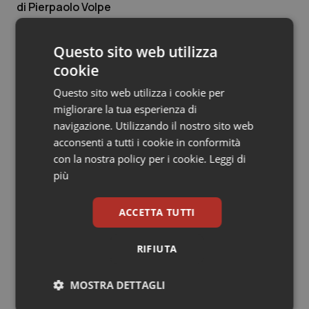
Pierpaolo Volpe
Salute orale & impianti
11 Dicembre 2013
© Riproduzione riservata
Questo sito web utilizza
Sangue & coagulazione
cookie
Tiroide
Questo sito web utilizza i cookie per
migliorare la tua esperienza di
Tumore al seno
navigazione. Utilizzando il nostro sito web
acconsenti a tutti i cookie in conformità
Tumore ovarico
Potrebbe interessarti in
con la nostra policy per i cookie.
Leggi di
più
Lavoro e Professioni
Tumori del Polmone & Testa Collo
ACCETTA TUTTI
Tracciabilità dei farmaci. Dal Ministero
Tumori gastrointestinali
le istruzioni per il Data Matrix. Entro l’8
RIFIUTA
febbraio 2027 l’adeguamento dei
sistemi
Ulcera & Reflusso
MOSTRA DETTAGLI
Formazione Medicina Generale.
Vaccini
Fimmg: “Rischio altissimo di perdere