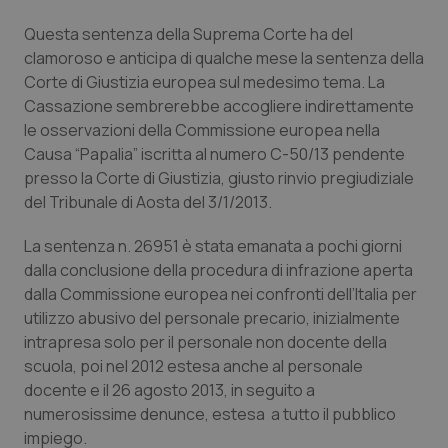
Calabria
Asma & BPCO
Questa sentenza della Suprema Corte ha del
clamoroso e anticipa di qualche mese la sentenza della
Campania
Car-T
Corte di Giustizia europea sul medesimo tema. La
Cassazione sembrerebbe accogliere indirettamente
Emilia-Romagna
Colesterolo & coronaropatie
le osservazioni della Commissione europea nella
Causa “Papalia” iscritta al numero C-50/13 pendente
Friuli Venezia Giulia
Dermatite Atopica
presso la Corte di Giustizia, giusto rinvio pregiudiziale
del Tribunale di Aosta del 3/1/2013.
Lazio
Diabete & glucometri
La sentenza n. 26951 è stata emanata a pochi giorni
dalla conclusione della procedura di infrazione aperta
Liguria
Disturbi dell’umore
dalla Commissione europea nei confronti dell’Italia per
utilizzo abusivo del personale precario, inizialmente
Lombardia
Dolore
intrapresa solo per il personale non docente della
scuola, poi nel 2012 estesa anche al personale
Marche
Donna & Salute
docente e il 26 agosto 2013, in seguito a
numerosissime denunce, estesa a tutto il pubblico
Molise
Epatiti
impiego.