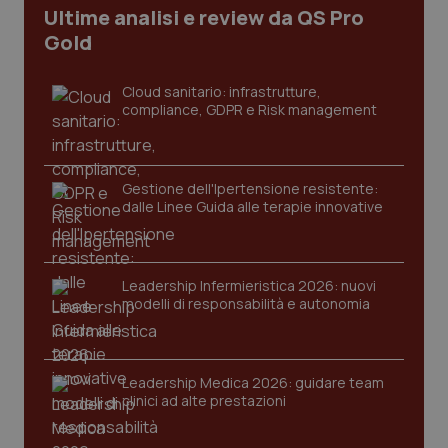
Ultime analisi e review da QS Pro
I cookie necessari contribuiscono a rendere fruibile il
sito web abilitandone funzionalità di base quali la
Gold
navigazione sulle pagine e l'accesso alle aree
protette del sito. Il sito web non è in grado di
funzionare correttamente senza questi cookie.
Cloud sanitario: infrastrutture,
compliance, GDPR e Risk management
Nome
Fornitore
/
Dominio
Scaden
VISITOR_PRIVACY_METADATA
5 mesi
YouTube
settim
.youtube.com
Gestione dell'Ipertensione resistente:
dalle Linee Guida alle terapie innovative
Leadership Infermieristica 2026: nuovi
modelli di responsabilità e autonomia
Leadership Medica 2026: guidare team
clinici ad alte prestazioni