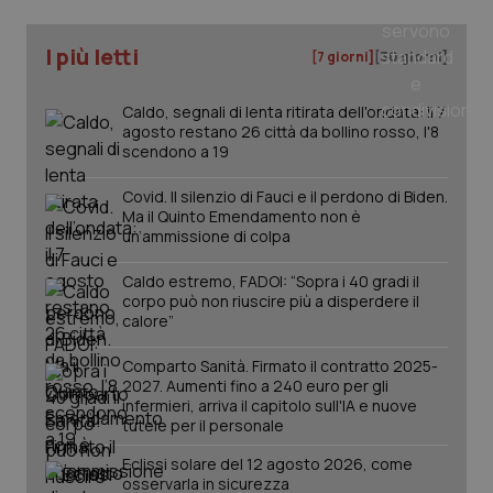
I più letti
_ga
1 anno
Google LLC
[7 giorni]
[30 giorni]
mes
.quotidianosanita.it
Caldo, segnali di lenta ritirata dell'ondata: il 7
agosto restano 26 città da bollino rosso, l'8
scendono a 19
Covid. Il silenzio di Fauci e il perdono di Biden.
Ma il Quinto Emendamento non è
un’ammissione di colpa
Caldo estremo, FADOI: “Sopra i 40 gradi il
corpo può non riuscire più a disperdere il
calore”
Comparto Sanità. Firmato il contratto 2025-
2027. Aumenti fino a 240 euro per gli
infermieri, arriva il capitolo sull'IA e nuove
tutele per il personale
Eclissi solare del 12 agosto 2026, come
osservarla in sicurezza