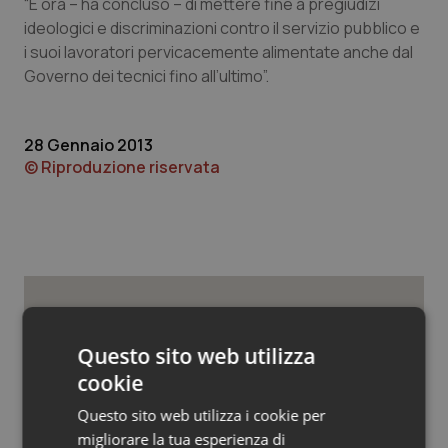
Valle D’Aosta
Oncodermatologia
“È ora – ha concluso – di mettere fine a pregiudizi
ideologici e discriminazioni contro il servizio pubblico e
i suoi lavoratori pervicacemente alimentate anche dal
Veneto
Oncoematologia
Governo dei tecnici fino all’ultimo”.
Oncologia & Nutrizione
28 Gennaio 2013
Psoriasi & pelle
© Riproduzione riservata
Quotidiano Cardiologia
Quotidiano Chirurgia
Quotidiano Oncologia
Potrebbe interessarti in
Questo sito web utilizza
Lavoro e Professioni
Quotidiano Pediatria
cookie
Questo sito web utilizza i cookie per
Rene & patologie urogenitali
Decreto PA. Aiop e Aris:
migliorare la tua esperienza di
“Preoccupazione per la mancata