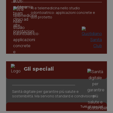
CookieScriptConsent
5 mesi
CookieScript
AI e telemedicina nello studio
settim
www.quotidianosanita.it
odontoiatrico: applicazioni concrete e
uso protetto
Gli speciali
tracking-sites-ironfish-
www.quotidianosanita.it
4
tracking-enable
settim
2 gior
Sanità digitale per garantire più salute e
sostenibilità. Ma servono standard e condivisione
tracking-sites-ironfish-
www.quotidianosanita.it
4
session-id
settim
2 gior
Tutti gli speciali