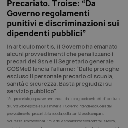
Precariato. Troise: “Da
Governo regolamenti
Scienza e Farmaci
punitivi e discriminazioni sui
Studi e Analisi
dipendenti pubblici”
Lettere al direttore
In articulo mortis, il Governo ha emanato
alcuni provvedimenti che penalizzano i
Edizioni Regionali
precari del Ssn e il Segretario generale
COSMeD lancia l’allarme: “Dalle proroghe
QS Pro
escluso il personale precario di scuola,
sanità e sicurezza. Basta pregiudizi su
Professionisti Sanitari.AI
servizio pubblico”.
“Sul precariato, dopo aver annunciato la proroga dei contratti e l’apertura
Abruzzo
QS Pro Gold
di un tavolo negoziale sulla materia, il Governo intende escludere dal
provvedimento i precari della scuola, della sanità e del comparto
QS Club
Newsletter
Basilicata
Artrite & artrosi
sicurezza, limitandolo ai 15mila delle amministrazioni centrali. Si evita,