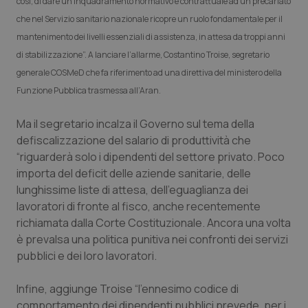
così, di dare un inquadramento normativo e contrattuale ad un precariato
Calabria
Asma & BPCO
che nel Servizio sanitario nazionale ricopre un ruolo fondamentale per il
mantenimento dei livelli essenziali di assistenza, in attesa da troppi anni
Campania
Car-T
di stabilizzazione”. A lanciare l’allarme, Costantino Troise, segretario
generale COSMeD che fa riferimento ad una direttiva del ministero della
Emilia-Romagna
Colesterolo & coronaropatie
Funzione Pubblica trasmessa all’Aran.
Friuli Venezia Giulia
Dermatite Atopica
Ma il segretario incalza il Governo sul tema della
defiscalizzazione del salario di produttività che
Lazio
Diabete & glucometri
“riguarderà solo i dipendenti del settore privato. Poco
importa del deficit delle aziende sanitarie, delle
Liguria
Disturbi dell’umore
lunghissime liste di attesa, dell’eguaglianza dei
lavoratori di fronte al fisco, anche recentemente
richiamata dalla Corte Costituzionale. Ancora una volta
Lombardia
Dolore
è prevalsa una politica punitiva nei confronti dei servizi
pubblici e dei loro lavoratori.
Marche
Donna & Salute
Infine, aggiunge Troise “l’ennesimo codice di
Molise
Epatiti
comportamento dei dipendenti pubblici prevede, per i