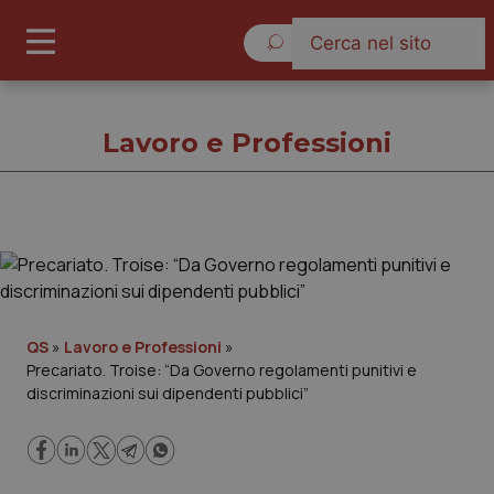
Sabato 8 Agosto 2026
Lavoro e Professioni
Lavoro e Professioni
Cronache
QS
»
Lavoro e Professioni
»
Precariato. Troise: “Da Governo regolamenti punitivi e
Governo e Parlamento
discriminazioni sui dipendenti pubblici”
Regioni e Asl
Lavoro e Professioni