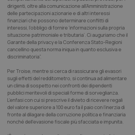
dirigenti, oltre alla comunicazione all’Amministrazione
Piemonte
HIV
delle partecipazioni azionarie e di altri interessi
finanziari che possono determinare conflitti di
Provincia Autonoma di Bolzano
Infezioni & Febbre
interessi, l’obbligo di fornire ‘informazioni sulla propria
situazione patrimoniale e tributaria’. Ci auguriamo che il
Provincia Autonoma di Trento
Ipertensione & Scompenso
Garante della privacy e la Conferenza Stato-Regioni
cancellino questa norma iniqua in quanto esclusiva e
discriminatoria”.
Puglia
Malattie rare
Per Troise, mentre si cerca di rassicurare gli evasori
Sardegna
Malattia di Crohn & Rettocolite Ulcerosa
sugli effetti del redditometro, si continua ad alimentare
un clima di sospetto nei confronti dei dipendenti
Sicilia
Neuroscienze & patologie neurodegenerative
pubblici meritevoli di speciali forme di sorveglianza.
L’enfasi con cui si prescrive il divieto di ricevere regali
Toscana
Obesità
del valore superiore a 100 euro fa il paio con l’inerzia di
fronte al dilagare della corruzione politica e finanziaria
Umbria
Oftalmologia
nonché dell’evasione fiscale più sfacciata e impunita.