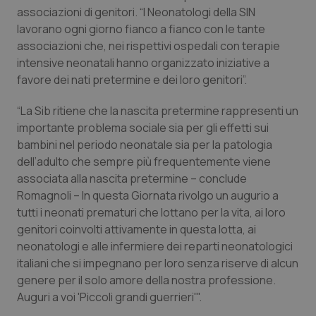
Valle D’Aosta
Oncodermatologia
associazioni di genitori. “I Neonatologi della SIN
lavorano ogni giorno fianco a fianco con le tante
Veneto
Oncoematologia
associazioni che, nei rispettivi ospedali con terapie
intensive neonatali hanno organizzato iniziative a
Oncologia & Nutrizione
favore dei nati pretermine e dei loro genitori”.
“La Sib ritiene che la nascita pretermine rappresenti un
Psoriasi & pelle
importante problema sociale sia per gli effetti sui
bambini nel periodo neonatale sia per la patologia
Quotidiano Cardiologia
dell’adulto che sempre più frequentemente viene
associata alla nascita pretermine – conclude
Quotidiano Chirurgia
Romagnoli – In questa Giornata rivolgo un augurio a
tutti i neonati prematuri che lottano per la vita, ai loro
Quotidiano Oncologia
genitori coinvolti attivamente in questa lotta, ai
neonatologi e alle infermiere dei reparti neonatologici
Quotidiano Pediatria
italiani che si impegnano per loro senza riserve di alcun
genere per il solo amore della nostra professione.
Rene & patologie urogenitali
Auguri a voi 'Piccoli grandi guerrieri'".