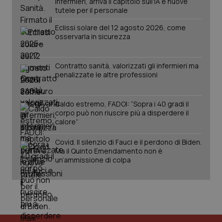
infermieri, arriva il capitolo sull'IA e nuove
tutele per il personale
Eclissi solare del 12 agosto 2026, come
osservarla in sicurezza
Contratto sanità, valorizzati gli infermieri ma
penalizzate le altre professioni
Caldo estremo, FADOI: “Sopra i 40 gradi il
corpo può non riuscire più a disperdere il
calore”
PHPSESSID
Sessio
PHP.net
www.quotidianosanita.it
Covid. Il silenzio di Fauci e il perdono di Biden.
Ma il Quinto Emendamento non è
un’ammissione di colpa