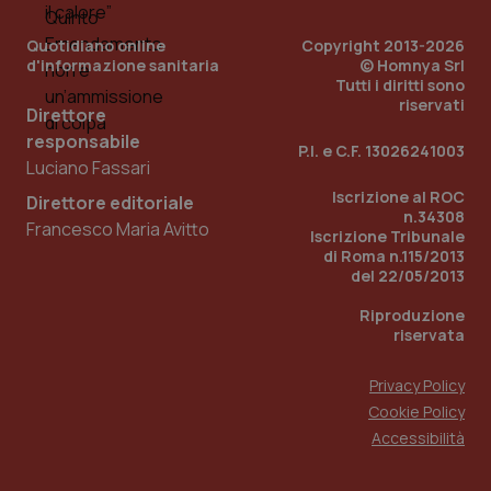
Quotidiano online
Copyright 2013-2026
d'informazione sanitaria
© Homnya Srl
Tutti i diritti sono
riservati
Direttore
responsabile
P.I. e C.F. 13026241003
Luciano Fassari
Iscrizione al ROC
_ga_KM60CM4NPH
.quotidianosanita.it
1 anno
Direttore editoriale
mes
n.34308
Francesco Maria Avitto
Iscrizione Tribunale
di Roma n.115/2013
del 22/05/2013
Riproduzione
riservata
Privacy Policy
Fornitore
/
Cookie Policy
Nome
Scadenza
Descrizion
Dominio
Accessibilità
Nome
Fornitore
/
Dominio
Scadenza
Des
_ga_0VMQEQKQ1N
.quotidianosanita.it
1 anno 1
Questo
mese
cookie
VISITOR_INFO1_LIVE
5 mesi 4
Que
Google LLC
viene
settimane
imp
.youtube.com