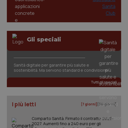
2 gior
tracking-sites-ironfish-
www.quotidianosanita.it
4
session-id
settim
2 gior
Gli speciali
_ga
1 anno
Google LLC
mes
.quotidianosanita.it
Sanità digitale per garantire più salute e
sostenibilità. Ma servono standard e condivisione
Tutti gli speciali
I più letti
[7 giorni]
[30 giorni]
Comparto Sanità. Firmato il contratto 2025-
2027. Aumenti fino a 240 euro per gli