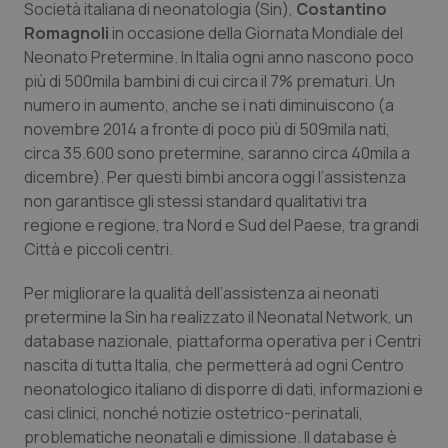
Società italiana di neonatologia (Sin),
Costantino
Calabria
Asma & BPCO
Romagnoli
in occasione della Giornata Mondiale del
Neonato Pretermine. In Italia ogni anno nascono poco
Campania
Car-T
più di 500mila bambini di cui circa il 7% prematuri. Un
numero in aumento, anche se i nati diminuiscono (a
Emilia-Romagna
Colesterolo & coronaropatie
novembre 2014 a fronte di poco più di 509mila nati,
circa 35.600 sono pretermine, saranno circa 40mila a
Friuli Venezia Giulia
Dermatite Atopica
dicembre). Per questi bimbi ancora oggi l’assistenza
non garantisce gli stessi standard qualitativi tra
Lazio
Diabete & glucometri
regione e regione, tra Nord e Sud del Paese, tra grandi
Città e piccoli centri.
Liguria
Disturbi dell’umore
Per migliorare la qualità dell’assistenza ai neonati
pretermine la Sin ha realizzato il Neonatal Network, un
Lombardia
Dolore
database nazionale, piattaforma operativa per i Centri
nascita di tutta Italia, che permetterà ad ogni Centro
Marche
Donna & Salute
neonatologico italiano di disporre di dati, informazioni e
casi clinici, nonché notizie ostetrico-perinatali,
Molise
Epatiti
problematiche neonatali e dimissione. Il database è