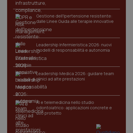
Gestione dell'Ipertensione resistente:
dalle Linee Guida alle terapie innovative
Leadership Infermieristica 2026: nuovi
modelli di responsabilità e autonomia
CookieScriptConsent
5 mesi
CookieScript
settim
www.quotidianosanita.it
Leadership Medica 2026: guidare team
clinici ad alte prestazioni
AI e telemedicina nello studio
odontoiatrico: applicazioni concrete e
uso protetto
tracking-sites-ironfish-
www.quotidianosanita.it
4
tracking-enable
settim