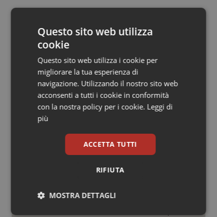
Salute orale & impianti
13 Novembre 2014
Questo sito web utilizza
© Riproduzione riservata
Sangue & coagulazione
cookie
Questo sito web utilizza i cookie per
Tiroide
migliorare la tua esperienza di
navigazione. Utilizzando il nostro sito web
Tumore al seno
acconsenti a tutti i cookie in conformità
con la nostra policy per i cookie.
Leggi di
Potrebbe interessarti in
Tumore ovarico
più
Lavoro e Professioni
Tumori del Polmone & Testa Collo
ACCETTA TUTTI
Tracciabilità dei farmaci. Dal Ministero
Tumori gastrointestinali
le istruzioni per il Data Matrix. Entro l’8
RIFIUTA
febbraio 2027 l’adeguamento dei
sistemi
Ulcera & Reflusso
MOSTRA DETTAGLI
Farmacisti in prima linea anche
Vaccini
d’estate. Da Fofi il vademecum per
Necessari
Statistici
Marketing