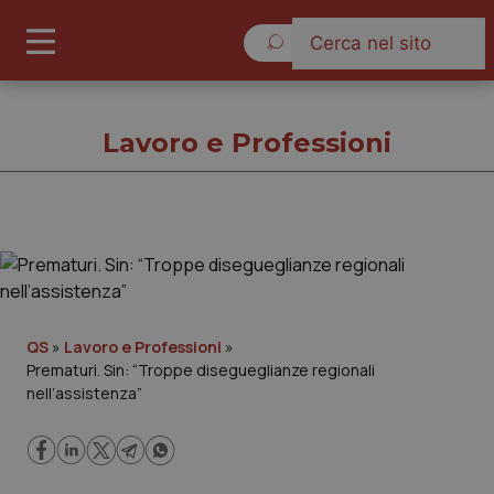
Giovedì 6 Agosto 2026
Lavoro e Professioni
Lavoro e Professioni
Cronache
QS
»
Lavoro e Professioni
»
Prematuri. Sin: “Troppe disegueglianze regionali
Governo e Parlamento
nell’assistenza”
Regioni e Asl
Lavoro e Professioni