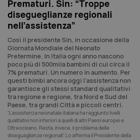
Prematuri. Sin: “Troppe
disegueglianze regionali
Scienza e Farmaci
nell’assistenza”
Studi e Analisi
Così il presidente Sin, in occasione della
Lettere al direttore
Giornata Mondiale del Neonato
Pretermine. In Italia ogni anno nascono
Edizioni Regionali
poco più di 500mila bambini di cui circa il
7% prematuri. Un numero in aumento. Per
QS Pro
questi bimbi ancora oggi l’assistenza non
garantisce gli stessi standard qualitativi
Professionisti Sanitari.AI
tra regione e regione, tra Nord e Sud del
Paese, tra grandi Città e piccoli centri.
Abruzzo
QS Pro Gold
“L’assistenza neonatale italiana ha raggiunto livelli
qualitativi non inferiori a quelli di altri Paesi europei e
QS Club
Newsletter
Oltreoceano. Resta, invece, il problema delle
Basilicata
Artrite & artrosi
diseguaglianze regionali”. Lo afferma il Presidente della