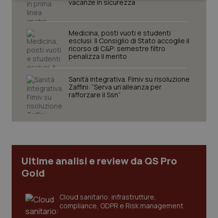
vacanze in sicurezza
Medicina, posti vuoti e studenti
esclusi. Il Consiglio di Stato accoglie il
ricorso di C&P: semestre filtro
penalizza il merito
Necessari
Statistici
Marketing
Sanità integrativa. Fimiv su risoluzione
I cookie necessari contribuiscono a rendere fruibile il
Zaffini: “Serva un’alleanza per
sito web abilitandone funzionalità di base quali la
rafforzare il Ssn”
navigazione sulle pagine e l'accesso alle aree
protette del sito. Il sito web non è in grado di
funzionare correttamente senza questi cookie.
Nome
Fornitore
/
Dominio
Scaden
VISITOR_PRIVACY_METADATA
5 mesi
YouTube
settim
.youtube.com
Ultime analisi e review da QS Pro
Gold
Cloud sanitario: infrastrutture,
compliance, GDPR e Risk management