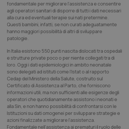
fondamentale per migliorare l’assistenza e consentire
Piemonte
HIV
agli operatori sanitari di disporre di tutti i dati necessari
alla cura ed eventuali terapie sui nati pretermine.
Questi bambini, infatti, se non curati adeguatamente
Provincia Autonoma di Bolzano
Infezioni & Febbre
hanno maggiori possibilità di altri di sviluppare
patologie.
Provincia Autonoma di Trento
Ipertensione & Scompenso
In Italia esistono 550 punti nascita dislocati tra ospedali
Puglia
Malattie rare
e strutture private poco o per niente collegati tra di
loro. Oggi i dati epidemiologici in ambito neonatale
Sardegna
Malattia di Crohn & Rettocolite Ulcerosa
sono delegati ad istituti come l’Istat o al rapporto
Cedap del Ministero della Salute, costruito sul
Sicilia
Neuroscienze & patologie neurodegenerative
Certificato di Assistenza al Parto, che forniscono
informazioni utili, ma non sufficienti alle esigenze degli
operatori che quotidianamente assistono i neonati e
Toscana
Obesità
alla Sin, e non hanno possibilità di confrontarsi con le
Istituzioni su dati omogenei per sviluppare strategie e
Umbria
Oftalmologia
azioni finalizzate a migliorare l’assistenza.
Fondamentale nell’assistenza ai prematuri il ruolo delle