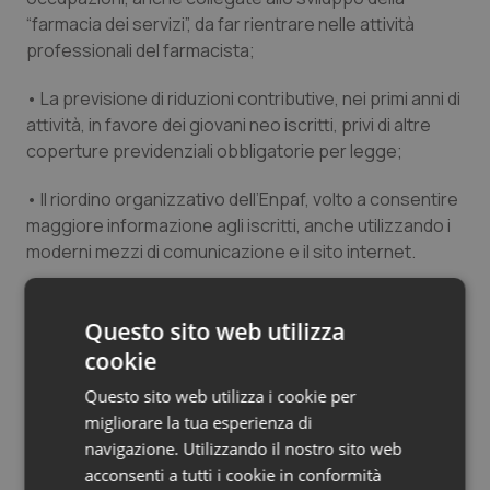
“farmacia dei servizi”, da far rientrare nelle attività
Salute orale & impianti
professionali del farmacista;
Sangue & coagulazione
• La previsione di riduzioni contributive, nei primi anni di
attività, in favore dei giovani neo iscritti, privi di altre
Tiroide
coperture previdenziali obbligatorie per legge;
Tumore al seno
• Il riordino organizzativo dell’Enpaf, volto a consentire
maggiore informazione agli iscritti, anche utilizzando i
moderni mezzi di comunicazione e il sito internet.
Tumore ovarico
Le tre Organizzazioni, nella seconda riunione del
Tumori del Polmone & Testa Collo
tavolo sulla riforma della previdenza, calendarizzata il
Questo sito web utilizza
16 maggio, approfondiranno tali punti programmatici,
cookie
Tumori gastrointestinali
anche in vista del successivo confronto con le altre
Questo sito web utilizza i cookie per
componenti della professione. Alla seconda riunione
Ulcera & Reflusso
migliorare la tua esperienza di
parteciperà anche Assofarm che condivide questi
navigazione. Utilizzando il nostro sito web
principi.
acconsenti a tutti i cookie in conformità
Vaccini