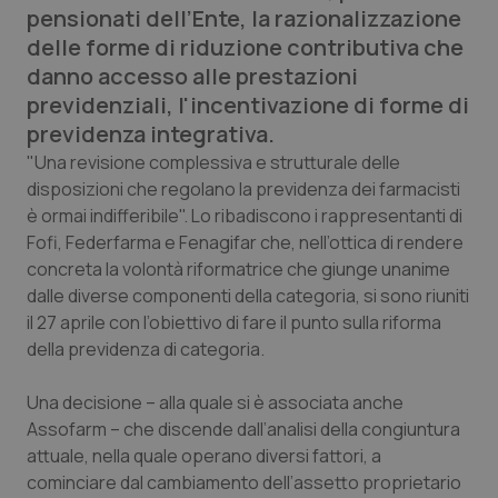
pensionati dell’Ente, la razionalizzazione
Calabria
Asma & BPCO
delle forme di riduzione contributiva che
danno accesso alle prestazioni
Campania
Car-T
previdenziali, l'incentivazione di forme di
previdenza integrativa.
Emilia-Romagna
Colesterolo & coronaropatie
"Una revisione complessiva e strutturale delle
disposizioni che regolano la previdenza dei farmacisti
Friuli Venezia Giulia
Dermatite Atopica
è ormai indifferibile". Lo ribadiscono i rappresentanti di
Fofi, Federfarma e Fenagifar che, nell’ottica di rendere
Lazio
Diabete & glucometri
concreta la volontà riformatrice che giunge unanime
dalle diverse componenti della categoria, si sono riuniti
Liguria
Disturbi dell’umore
il 27 aprile con l’obiettivo di fare il punto sulla riforma
della previdenza di categoria.
Lombardia
Dolore
Una decisione – alla quale si è associata anche
Marche
Donna & Salute
Assofarm – che discende dall’analisi della congiuntura
attuale, nella quale operano diversi fattori, a
Molise
Epatiti
cominciare dal cambiamento dell’assetto proprietario