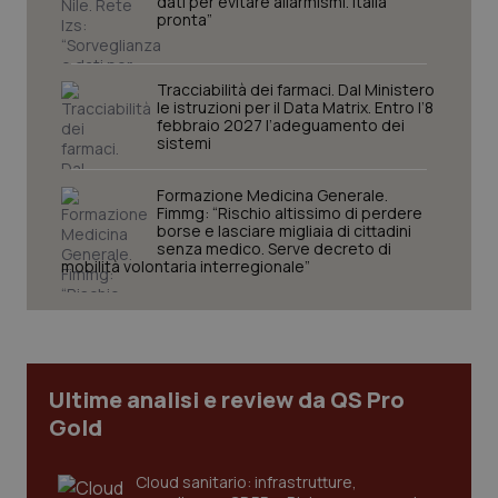
dati per evitare allarmismi. Italia
protette del sito. Il sito web non è in grado di
pronta”
funzionare correttamente senza questi cookie.
Nome
Fornitore
/
Dominio
Scaden
Tracciabilità dei farmaci. Dal Ministero
VISITOR_PRIVACY_METADATA
5 mesi
YouTube
le istruzioni per il Data Matrix. Entro l’8
settim
.youtube.com
febbraio 2027 l’adeguamento dei
sistemi
Formazione Medicina Generale.
Fimmg: “Rischio altissimo di perdere
borse e lasciare migliaia di cittadini
senza medico. Serve decreto di
mobilità volontaria interregionale”
Ultime analisi e review da QS Pro
Gold
CookieScriptConsent
5 mesi
CookieScript
settim
www.quotidianosanita.it
Cloud sanitario: infrastrutture,