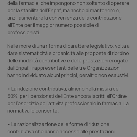
della farmacie, che impongono non soltanto di operare
per la stabilità dell’Enpaf, ma anche di mantenere e,
Piemonte
HIV
anzi, aumentare la convenienza della contribuzione
all’Ente per il maggior numero possibile di
Provincia Autonoma di Bolzano
Infezioni & Febbre
professionisti.
Provincia Autonoma di Trento
Ipertensione & Scompenso
Nelle more di una riforma di carattere legislativo, volta a
dare sistematicità e organicità alle proposte di riordino
Puglia
Malattie rare
delle modalità contributive e delle prestazioni erogate
dall’Enpaf, i rappresentanti delle tre Organizzazioni
Sardegna
Malattia di Crohn & Rettocolite Ulcerosa
hanno individuato alcuni principi, peraltro non esaustivi:
• La riduzione contributiva, almeno nella misura del
Sicilia
Neuroscienze & patologie neurodegenerative
50%, per i pensionati dell’Ente ancora Iscritti all’Ordine
per l’esercizio dell’attività professionale in farmacia. La
Toscana
Obesità
normativa lo consente;
Umbria
Oftalmologia
• La razionalizzazione delle forme di riduzione
contributiva che danno accesso alle prestazioni