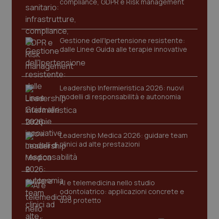
compliance, GDPR e Risk management
Gestione dell'Ipertensione resistente:
dalle Linee Guida alle terapie innovative
Leadership Infermieristica 2026: nuovi
modelli di responsabilità e autonomia
tracking-sites-ironfish-
www.quotidianosanita.it
4
tracking-enable
settim
2 gior
Leadership Medica 2026: guidare team
clinici ad alte prestazioni
tracking-sites-ironfish-
www.quotidianosanita.it
4
session-id
settim
2 gior
AI e telemedicina nello studio
odontoiatrico: applicazioni concrete e
uso protetto
_ga
1 anno
Google LLC