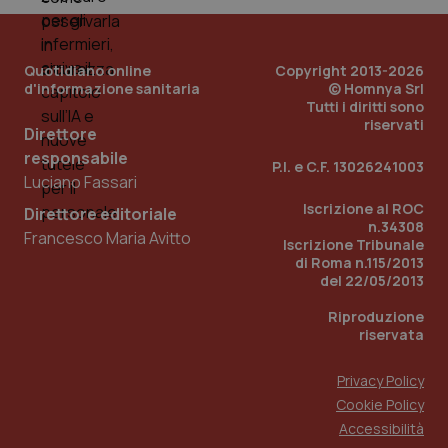
Quotidiano online
Copyright 2013-2026
d'informazione sanitaria
© Homnya Srl
Tutti i diritti sono
riservati
Direttore
responsabile
Fornitore
/
P.I. e C.F. 13026241003
Nome
Scadenza
Descrizion
Dominio
Luciano Fassari
Nome
Fornitore
/
Dominio
Scadenza
Des
_ga_0VMQEQKQ1N
.quotidianosanita.it
1 anno 1
Questo
Iscrizione al ROC
Direttore editoriale
mese
cookie
VISITOR_INFO1_LIVE
5 mesi 4
Que
Google LLC
n.34308
viene
Francesco Maria Avitto
settimane
imp
.youtube.com
Iscrizione Tribunale
utilizzato
You
di Roma n.115/2013
da Google
ten
Analytics
pre
del 22/05/2013
per
del
mantener
vid
Riproduzione
lo stato
inco
della
riservata
può
sessione.
det
vis
web
Privacy Policy
uti
Cookie Policy
nuo
ver
Accessibilità
dell
You