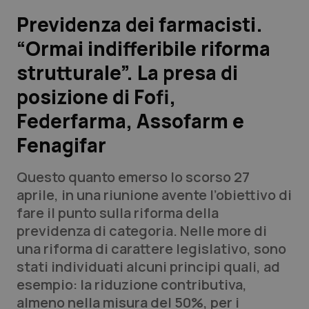
Previdenza dei farmacisti.
Scienza e Farmaci
“Ormai indifferibile riforma
strutturale”. La presa di
Studi e Analisi
posizione di Fofi,
Lettere al direttore
Federfarma, Assofarm e
Edizioni Regionali
Fenagifar
QS Pro
Questo quanto emerso lo scorso 27
aprile, in una riunione avente l’obiettivo di
Professionisti Sanitari.AI
fare il punto sulla riforma della
previdenza di categoria. Nelle more di
una riforma di carattere legislativo, sono
Abruzzo
QS Pro Gold
stati individuati alcuni principi quali, ad
QS Club
Newsletter
esempio: la riduzione contributiva,
Basilicata
Artrite & artrosi
almeno nella misura del 50%, per i