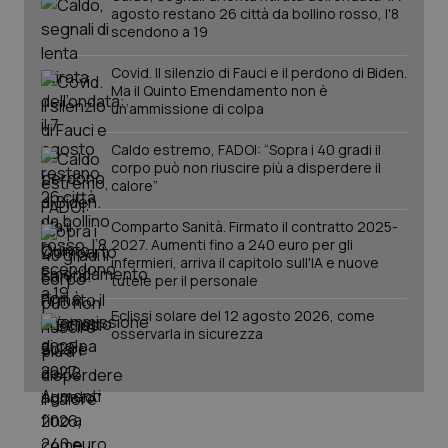
agosto restano 26 città da bollino rosso, l'8
scendono a 19
PHPSESSID
Sessio
PHP.net
www.quotidianosanita.it
Covid. Il silenzio di Fauci e il perdono di Biden.
Ma il Quinto Emendamento non è
un’ammissione di colpa
Caldo estremo, FADOI: “Sopra i 40 gradi il
corpo può non riuscire più a disperdere il
calore”
Comparto Sanità. Firmato il contratto 2025-
2027. Aumenti fino a 240 euro per gli
infermieri, arriva il capitolo sull'IA e nuove
tutele per il personale
Eclissi solare del 12 agosto 2026, come
osservarla in sicurezza
_ga_KM60CM4NPH
.quotidianosanita.it
1 anno
mes