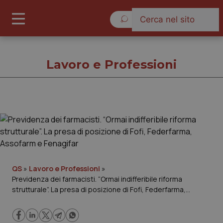
Sabato 8 Agosto 2026
Lavoro e Professioni
Lavoro e Professioni
Cronache
Governo e Parlamento
QS
»
Lavoro e Professioni
»
Previdenza dei farmacisti. “Ormai indifferibile riforma
strutturale”. La presa di posizione di Fofi, Federfarma,
Regioni e Asl
Assofarm e Fenagifar
Lavoro e Professioni