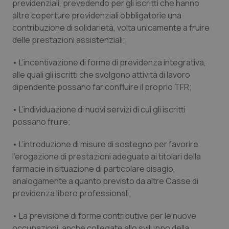
Valle D’Aosta
Oncodermatologia
previdenziali, prevedendo per gli iscritti che hanno
altre coperture previdenziali obbligatorie una
contribuzione di solidarietà, volta unicamente a fruire
Veneto
Oncoematologia
delle prestazioni assistenziali;
Oncologia & Nutrizione
• L’incentivazione di forme di previdenza integrativa,
alle quali gli iscritti che svolgono attività di lavoro
Psoriasi & pelle
dipendente possano far confluire il proprio TFR;
Quotidiano Cardiologia
• L’individuazione di nuovi servizi di cui gli iscritti
possano fruire;
Quotidiano Chirurgia
• L’introduzione di misure di sostegno per favorire
l’erogazione di prestazioni adeguate ai titolari della
Quotidiano Oncologia
farmacie in situazione di particolare disagio,
analogamente a quanto previsto da altre Casse di
Quotidiano Pediatria
previdenza libero professionali;
Rene & patologie urogenitali
• La previsione di forme contributive per le nuove
occupazioni, anche collegate allo sviluppo della