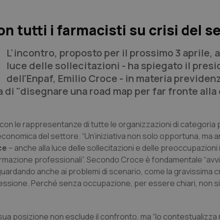
 tutti i farmacisti su crisi del s
L'incontro, proposto per il prossimo 3 aprile, a
luce delle sollecitazioni - ha spiegato il pres
dell'Enpaf, Emilio Croce - in materia previden
la di "disegnare una road map per far fronte alla 
 con le rappresentanze di tutte le organizzazioni di categoria 
economica del settore. “Un’iniziativa non solo opportuna, ma 
ce
– anche alla luce delle sollecitazioni e delle preoccupazioni 
informazione professionali”. Secondo Croce è fondamentale “avv
 guardando anche ai problemi di scenario, come la gravissima cr
essione. Perché senza occupazione, per essere chiari, non si
 sua posizione non esclude il confronto, ma “lo contestualizza