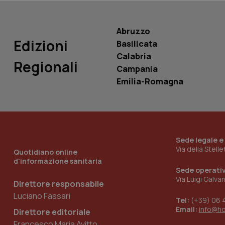
Abruzzo
Edizioni
Basilicata
Calabria
Regionali
_ga_KM60CM4NPH
Campania
Emilia-Romagna
Nome
Nome
VISITOR_INFO1_LIV
_ga_0VMQEQKQ1N
Sede legale e
Via della Stell
Quotidiano online
d'informazione sanitaria
__Secure-YNID
Sede operati
Via Luigi Galva
Direttore responsabile
Luciano Fassari
Tel:
(+39) 06 
YSC
Email:
info@h
Direttore editoriale
Francesco Maria Avitto