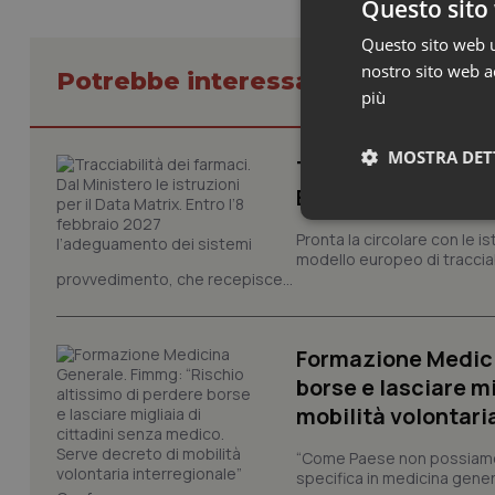
Questo sito 
Questo sito web ut
nostro sito web ac
Potrebbe interessarti in Lavoro e
più
MOSTRA DET
Tracciabilità dei f
Entro l’8 febbraio
Neces
Pronta la circolare con le i
modello europeo di tracciabi
provvedimento, che recepisce...
Formazione Medici
borse e lasciare m
mobilità volontari
I cookie necessari con
e l'accesso alle aree 
“Come Paese non possiamo 
Nome
specifica in medicina gener