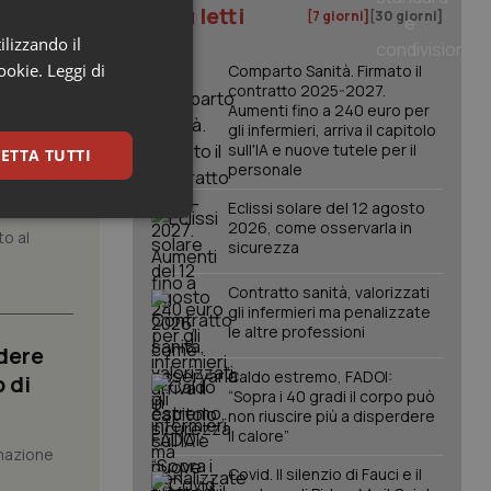
I più letti
[7 giorni]
[30 giorni]
ilizzando il
cookie.
Leggi di
Comparto Sanità. Firmato il
contratto 2025-2027.
Aumenti fino a 240 euro per
gli infermieri, arriva il capitolo
sull'IA e nuove tutele per il
ETTA TUTTI
atrix.
personale
Eclissi solare del 12 agosto
keting
2026, come osservarla in
to al
sicurezza
Contratto sanità, valorizzati
gli infermieri ma penalizzate
le altre professioni
dere
Caldo estremo, FADOI:
 di
“Sopra i 40 gradi il corpo può
non riuscire più a disperdere
igazione sulle pagine
kie.
il calore”
mazione
Covid. Il silenzio di Fauci e il