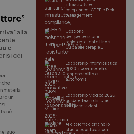
infrastrutture,
compliance, GDPR e Risk
management
ettore”
rriva "alla
Gestione
dell'Ipertensione
idente
resistente: dalle Linee
ziale
Guida alle terapie
innovative
crisi del
Leadership Infermieristica
2026: nuovi modelli di
responsabilità e
per
autonomia
anche
in materia
Leadership Medica 2026:
iare un
guidare team clinici ad
isi
alte prestazioni
 fa né
AI e telemedicina nello
studio odontoiatrico:
 nel suo