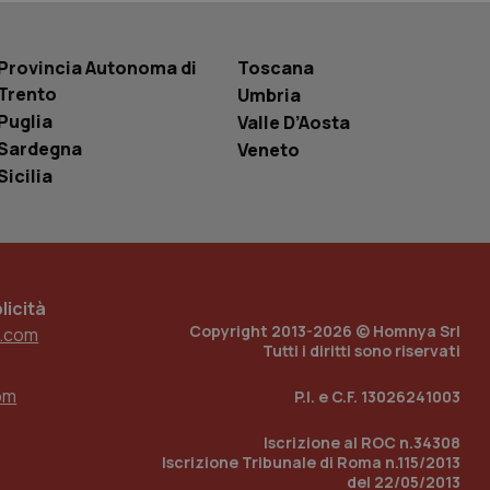
entificatore
le variabili di
è un numero
o in cui viene
Provincia Autonoma di
Toscana
r il sito, ma un
tato di accesso per
Trento
Umbria
Puglia
Valle D’Aosta
a Google Analytics
Sardegna
Veneto
sione.
Sicilia
 tenere traccia
i Youtube incorporati
tics per mantenere
tore del sito web sta
icità
ell'interfaccia di
Copyright 2013-2026 © Homnya Srl
.com
Tutti i diritti sono riservati
 tenere traccia
i Youtube incorporati
tore del sito web sta
om
P.I. e C.F. 13026241003
ell'interfaccia di
Iscrizione al ROC n.34308
 tenere traccia
Iscrizione Tribunale di Roma n.115/2013
del 22/05/2013