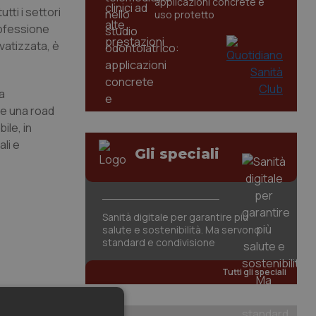
applicazioni concrete e
tti i settori
uso protetto
rofessione
vatizzata, è
a
re una road
ile, in
li e
Gli speciali
Sanità digitale per garantire più
salute e sostenibilità. Ma servono
standard e condivisione
Tutti gli speciali