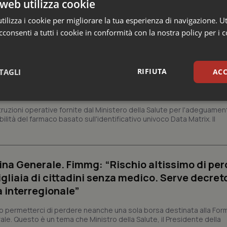
web utilizza cookie
ilizza i cookie per migliorare la tua esperienza di navigazione. Ut
consenti a tutti i cookie in conformità con la nostra policy per i 
 Professioni
RIFIUTA
TAGLI
ACC
armaci. Dal Ministero le istruzioni per il Data M
 2027 l’adeguamento dei sistemi
sari
Statistici
Mar
struzioni operative fornite dal Ministero della Salute per l'adeguamen
lità del farmaco basato sull'identificativo univoco Data Matrix. Il
na Generale. Fimmg: “Rischio altissimo di per
Necessari
Statistici
Marketing
igliaia di cittadini senza medico. Serve decreto
a interregionale”
tribuiscono a rendere fruibile il sito web abilitandone funzionalità di base quali la nav
protette del sito. Il sito web non è in grado di funzionare correttamente senza questi coo
permetterci di perdere neanche una sola borsa destinata alla For
Fornitore
/
Dominio
Scadenza
Descrizione
ale. Questo è un tema che Ministro della Salute, il Presidente della