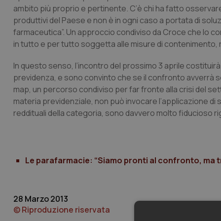
ambito più proprio e pertinente. C’è chi ha fatto osservare,
produttivi del Paese e non è in ogni caso a portata di sol
farmaceutica”. Un approccio condiviso da Croce che lo conn
in tutto e per tutto soggetta alle misure di contenimento, 
In questo senso, l’incontro del prossimo 3 aprile costitui
previdenza, e sono convinto che se il confronto avverrà 
map, un percorso condiviso per far fronte alla crisi del s
materia previdenziale, non può invocare l’applicazione di s
reddituali della categoria, sono davvero molto fiducioso rig
Le parafarmacie: “Siamo pronti al confronto, ma 
28 Marzo 2013
© Riproduzione riservata