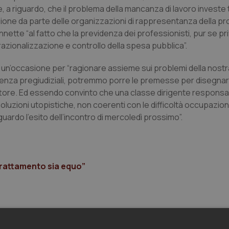
 a riguardo, che il problema della mancanza di lavoro investe tu
uzione da parte delle organizzazioni di rappresentanza della p
ette “al fatto che la previdenza dei professionisti, pur se pri
razionalizzazione e controllo della spesa pubblica”.
rà un’occasione per “ragionare assieme sui problemi della nostr
senza pregiudiziali, potremmo porre le premesse per disegna
ettore. Ed essendo convinto che una classe dirigente responsab
oluzioni utopistiche, non coerenti con le difficoltà occupaziona
uardo l’esito dell’incontro di mercoledì prossimo”.
trattamento sia equo”