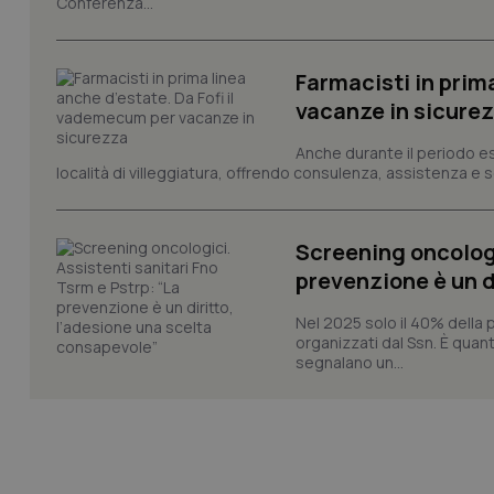
Conferenza...
VISITOR_PRIVACY_
Farmacisti in prim
vacanze in sicure
CookieScriptConse
Anche durante il periodo esti
località di villeggiatura, offrendo consulenza, assistenza e se
tracking-sites-ironf
tracking-enable
Screening oncologi
tracking-sites-ironf
prevenzione è un d
session-id
Nel 2025 solo il 40% della 
_ga
organizzati dal Ssn. È quan
segnalano un...
PHPSESSID