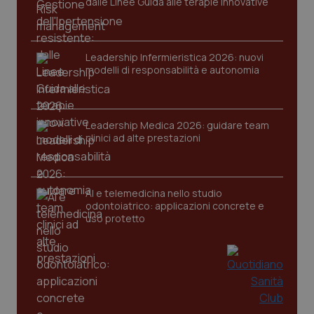
dalle Linee Guida alle terapie innovative
Nome
Fornitore
/
Dominio
Scaden
VISITOR_PRIVACY_METADATA
5 mesi
YouTube
settim
.youtube.com
Leadership Infermieristica 2026: nuovi
modelli di responsabilità e autonomia
Leadership Medica 2026: guidare team
clinici ad alte prestazioni
AI e telemedicina nello studio
odontoiatrico: applicazioni concrete e
uso protetto
CookieScriptConsent
5 mesi
CookieScript
settim
www.quotidianosanita.it