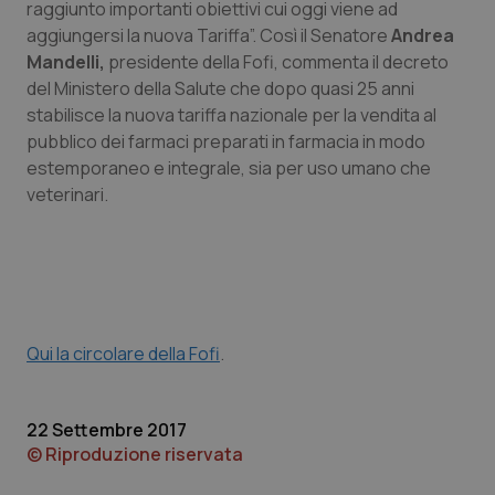
raggiunto importanti obiettivi cui oggi viene ad
aggiungersi la nuova Tariffa”. Così il Senatore
Andrea
Piemonte
HIV
Mandelli,
presidente della Fofi, commenta il decreto
del Ministero della Salute che dopo quasi 25 anni
Provincia Autonoma di Bolzano
Infezioni & Febbre
stabilisce la nuova tariffa nazionale per la vendita al
pubblico dei farmaci preparati in farmacia in modo
Provincia Autonoma di Trento
Ipertensione & Scompenso
estemporaneo e integrale, sia per uso umano che
veterinari.
Puglia
Malattie rare
Sardegna
Malattia di Crohn & Rettocolite Ulcerosa
Sicilia
Neuroscienze & patologie neurodegenerative
Qui la circolare della Fofi
.
Toscana
Obesità
22 Settembre 2017
Umbria
Oftalmologia
© Riproduzione riservata