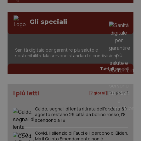
Gli speciali
Sanità digitale per garantire più salute e
tracking-sites-ironfish-
www.quotidianosanita.it
4
sostenibilità. Ma servono standard e condivisione
tracking-enable
settim
2 gior
Tutti gli speciali
tracking-sites-ironfish-
www.quotidianosanita.it
4
I più letti
session-id
[7 giorni]
[30 giorni]
settim
2 gior
Caldo, segnali di lenta ritirata dell'ondata: il 7
agosto restano 26 città da bollino rosso, l'8
scendono a 19
_ga
1 anno
Google LLC
mes
.quotidianosanita.it
Covid. Il silenzio di Fauci e il perdono di Biden.
Ma il Quinto Emendamento non è