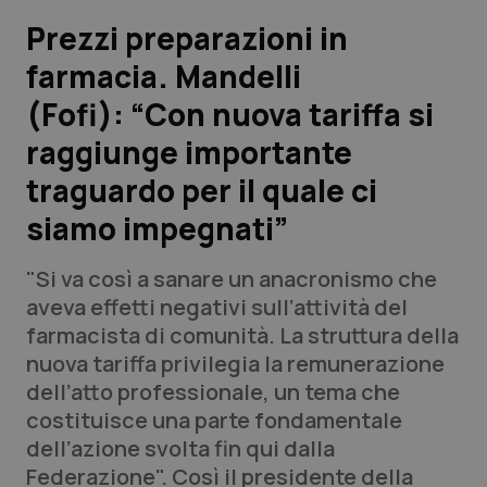
Prezzi preparazioni in
Scienza e Farmaci
farmacia. Mandelli
(Fofi): “Con nuova tariffa si
Studi e Analisi
raggiunge importante
Lettere al direttore
traguardo per il quale ci
Edizioni Regionali
siamo impegnati”
QS Pro
"Si va così a sanare un anacronismo che
aveva effetti negativi sull’attività del
Professionisti Sanitari.AI
farmacista di comunità. La struttura della
nuova tariffa privilegia la remunerazione
dell’atto professionale, un tema che
Abruzzo
QS Pro Gold
costituisce una parte fondamentale
QS Club
Newsletter
dell’azione svolta fin qui dalla
Basilicata
Artrite & artrosi
Federazione". Così il presidente della