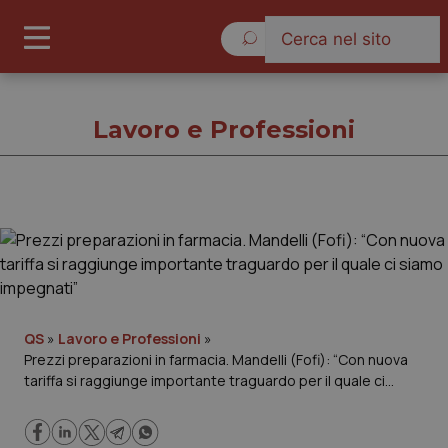
Sabato 8 Agosto 2026
Lavoro e Professioni
Lavoro e Professioni
Cronache
Governo e Parlamento
QS
»
Lavoro e Professioni
»
Prezzi preparazioni in farmacia. Mandelli (Fofi): “Con nuova
tariffa si raggiunge importante traguardo per il quale ci
Regioni e Asl
siamo impegnati”
Lavoro e Professioni