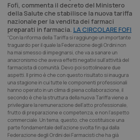
Fofi, commenta il decreto del Ministero
Calabria
Asma & BPCO
della Salute che stabilisce la nuova tariffa
nazionale per la vendita dei farmaci
Campania
Car-T
preparati in farmacia.
LA CIRCOLARE FOFI
Emilia-Romagna
Colesterolo & coronaropatie
“Con la riforma della Tariffa si raggiunge un importante
traguardo per il quale la Federazione degli Ordini non
ha mai smesso di impegnarsi, che va a sanare un
Friuli Venezia Giulia
Dermatite Atopica
anacronismo che aveva effetti negativi sull’attività del
farmacista di comunità. Devo poi sottolineare due
Lazio
Diabete & glucometri
aspetti. Il primo è che con questo risultato si inaugura
una stagione in cui tutte le componenti professionali
Liguria
Disturbi dell’umore
hanno operato in un clima di piena collaborazione, il
secondo è che la struttura della nuova Tariffa viene a
Lombardia
Dolore
privilegiare la remunerazione dell’atto professionale,
frutto di preparazione e competenza, e non l’aspetto
Marche
Donna & Salute
commerciale. Un tema, questo, che costituisce una
parte fondamentale dell’azione svolta fin qui dalla
Molise
Epatiti
Federazione degli Ordini dei Farmacisti che ha già