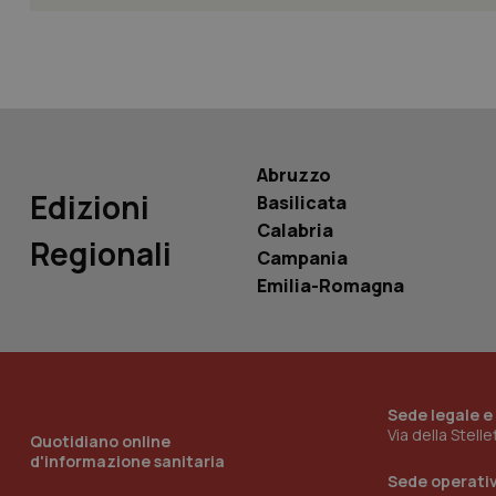
YSC
__Secure-
ROLLOUT_TOKEN
tracking-sites-
ironfish-tracking-
named-enable
Abruzzo
Edizioni
Basilicata
Calabria
Regionali
Campania
Emilia-Romagna
Sede legale e
Via della Stell
Quotidiano online
d'informazione sanitaria
Sede operati