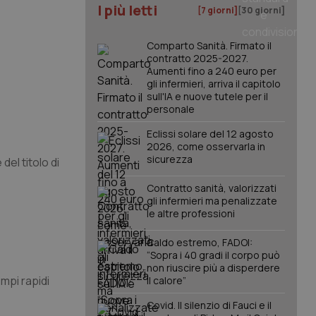
I più letti
[7 giorni]
[30 giorni]
Comparto Sanità. Firmato il
contratto 2025-2027.
Aumenti fino a 240 euro per
gli infermieri, arriva il capitolo
sull'IA e nuove tutele per il
personale
Eclissi solare del 12 agosto
2026, come osservarla in
sicurezza
el titolo di
Contratto sanità, valorizzati
gli infermieri ma penalizzate
le altre professioni
Caldo estremo, FADOI:
“Sopra i 40 gradi il corpo può
non riuscire più a disperdere
mpi rapidi
il calore”
Covid. Il silenzio di Fauci e il