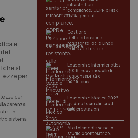
infrastrutture,
compliance, GDPR e Risk
management
re
Gestione
dell'Ipertensione
dica e
resistente: dalle Linee
Guida alle terapie
 dei
innovative
ei
Leadership Infermieristica
i che si
2026: nuovi modelli di
rtezze per
responsabilità e
autonomia
ertezze per
Leadership Medica 2026:
guidare team clinici ad
sulla carenza
alte prestazioni
osti sono
ostro sistema
AI e telemedicina nello
studio odontoiatrico: