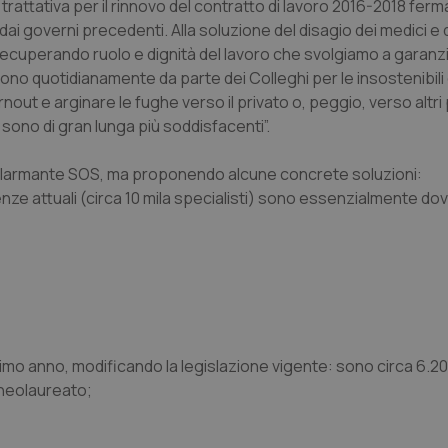
rattativa per il rinnovo del contratto di lavoro 2016-2018 ferm
dai governi precedenti. Alla soluzione del disagio dei medici e d
recuperando ruolo e dignità del lavoro che svolgiamo a garanzi
ono quotidianamente da parte dei Colleghi per le insostenibili 
rnout e arginare le fughe verso il privato o, peggio, verso altr
i sono di gran lunga più soddisfacenti”.
 allarmante SOS, ma proponendo alcune concrete soluzioni:
nze attuali (circa 10 mila specialisti) sono essenzialmente dov
imo anno, modificando la legislazione vigente: sono circa 6.2
 neolaureato;