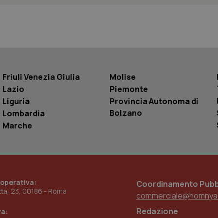
Sessione
Questo cookie è impostato da YouTube per
Google LLC
delle visualizzazioni dei video incorporati.
.youtube.com
.youtube.com
5 mesi 4
Questo cookie è impostato da YouTube pe
settimane
dell'autenticazione e della personalizzazi
utente
www.quotidianosanita.it
4
Questo cookie è impostato dall'applicazion
settimane
sistema di tracking solo in caso di utenti 
2 giorni
provider WelfareLink.
Friuli Venezia Giulia
Molise
Lazio
Piemonte
Liguria
Provincia Autonoma di
Bolzano
Lombardia
Marche
 operativa:
Coordinamento Pubbl
etta, 23, 00186 - Roma
commerciale@homnya
Redazione
va: