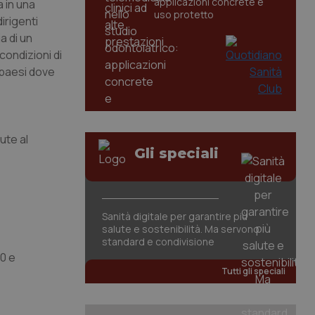
applicazioni concrete e
a in una
uso protetto
irigenti
a di un
condizioni di
i paesi dove
ute al
Gli speciali
Sanità digitale per garantire più
salute e sostenibilità. Ma servono
standard e condivisione
00 e
Tutti gli speciali