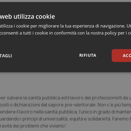
web utilizza cookie
ilizza i cookie per migliorare la tua esperienza di navigazione. Ut
consenti a tutti i cookie in conformità con la nostra policy per i 
gi dispersa in mille rivoli aziendali, per remunerare il disagio e 
RIFIUTA
TAGLI
ACC
sari
Statistici
Mar
.
per salvare la sanità pubblica ed il lavoro dei professionisti da
ositi o dichiarazioni dal sapore pre-elettorale. Non c’è più te
dere il lavoro nella sanità pubblica, l’unico in grado di mante
Necessari
Statistici
Marketing
guardando i principi di universalità, equità e solidarietà. Faremo t
gravità dei problemi che viviamo”.
tribuiscono a rendere fruibile il sito web abilitandone funzionalità di base quali la nav
protette del sito. Il sito web non è in grado di funzionare correttamente senza questi coo