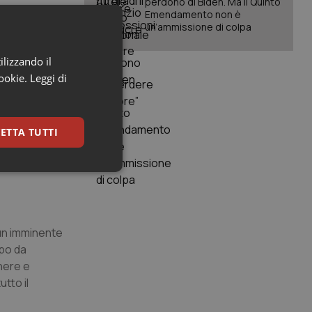
perdono di Biden. Ma il Quinto
Emendamento non è
un’ammissione di colpa
ilizzando il
cookie.
Leggi di
costruire un
ETTA TUTTI
keting
 un imminente
mpo da
nere e
utto il
igazione sulle pagine
kie.