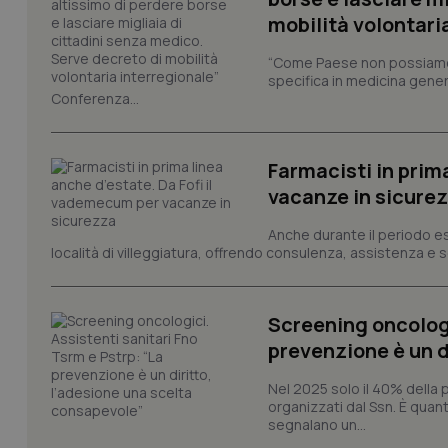
mobilità volontari
PHPSESSID
“Come Paese non possiamo 
specifica in medicina gener
Conferenza...
Farmacisti in prim
_ga_KM60CM4NPH
vacanze in sicure
Anche durante il periodo esti
località di villeggiatura, offrendo consulenza, assistenza e se
Nome
Nome
VISITOR_INFO1_LIV
_ga_0VMQEQKQ1N
Screening oncologi
prevenzione è un d
__Secure-YNID
Nel 2025 solo il 40% della 
organizzati dal Ssn. È quan
segnalano un...