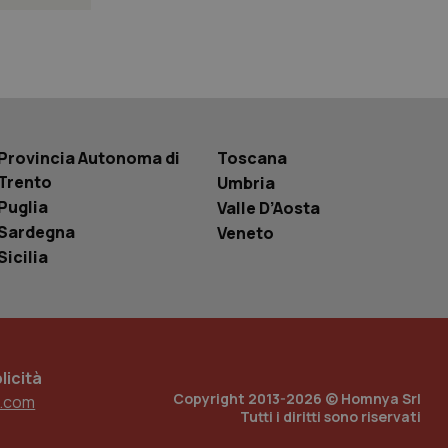
 tenere traccia
r la gestione
one dell’esperienza
e per abilitare il
loggato con identity
Provincia Autonoma di
Toscana
Trento
Umbria
Puglia
Valle D’Aosta
Sardegna
Veneto
Sicilia
icità
Copyright 2013-2026 © Homnya Srl
.com
Tutti i diritti sono riservati