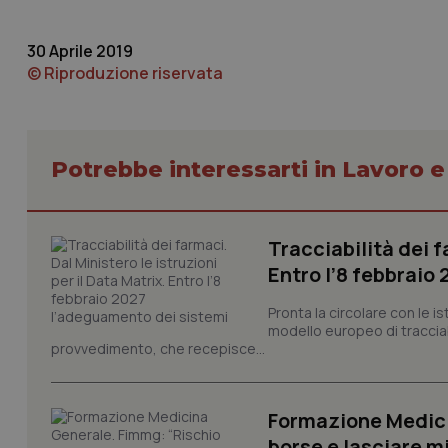
Nome
30 Aprile 2019
VISITOR_PRIVACY_
© Riproduzione riservata
CookieScriptConse
Potrebbe interessarti in Lavoro e
tracking-sites-ironf
Tracciabilità dei f
tracking-enable
Entro l’8 febbraio
tracking-sites-ironf
session-id
Pronta la circolare con le i
modello europeo di tracciabi
provvedimento, che recepisce...
_ga
Formazione Medici
borse e lasciare m