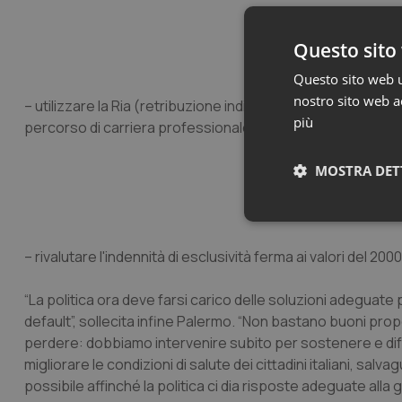
Questo sito 
Questo sito web ut
nostro sito web ac
– utilizzare la Ria (retribuzione individuale di anzianità), og
più
percorso di carriera professionale;
MOSTRA DET
Neces
– rivalutare l'indennità di esclusività ferma ai valori del 2000
“La politica ora deve farsi carico delle soluzioni adeguate 
default”, sollecita infine Palermo. “Non bastano buoni prop
perdere: dobbiamo intervenire subito per sostenere e difen
migliorare le condizioni di salute dei cittadini italiani, salva
possibile affinché la politica ci dia risposte adeguate alla 
I cookie necessari con
e l'accesso alle aree 