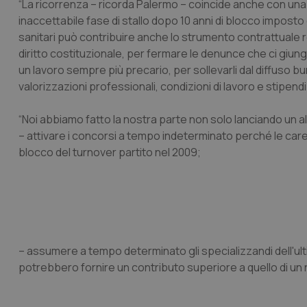
“La ricorrenza – ricorda Palermo – coincide anche con una t
inaccettabile fase di stallo dopo 10 anni di blocco imposto 
sanitari può contribuire anche lo strumento contrattuale 
diritto costituzionale, per fermare le denunce che ci giung
un lavoro sempre più precario, per sollevarli dal diffuso bu
valorizzazioni professionali, condizioni di lavoro e stipend
“Noi abbiamo fatto la nostra parte non solo lanciando un
– attivare i concorsi a tempo indeterminato perché le care
blocco del turnover partito nel 2009;
– assumere a tempo determinato gli specializzandi dell'ult
potrebbero fornire un contributo superiore a quello di un