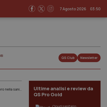
7 Agosto 2026
03:50
ti
QS Club
Newsletter
Ultime analisi e review da
Primo Maggio. Anaao: “Non c’è più tempo da perdere: intervenire subito per sostenere e difendere il lavoro nella sanità pubblica”
QS Pro Gold
Cloud sanitario: