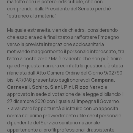
ma tolto con un potere indiscutibile, che non
comprendo, dalla Presidente del Senato perché
“estraneo alla materia”.
Ma quale estraneità, vien da chiedrsi, considerando
che esso era ed è finalizzato a rafforzare l’impegno
verso la prevista integrazione sociosanitaria
motivando maggiormente il personale interessato, tra
l’altro a costo zero? Ma è evidente che non può finire
qui ed in questa maniera ed infatti la questione è stata
rilanciata dall’ Atto Camera Ordine del Giorno 9/02790-
bis-AR/048 presentato dagli onorevoli
Campana,
Carnevali, Schirò, Siani, Pini, Rizzo Nervo
e
approvato in sede di votazione della legge di bilancio il
27 dicembre 2020 con il quale si “impegna il Governo:
• a valutare l'opportunità di istituire con un'apposita
norma nel primo provvedimento utile che il personale
dipendente del Servizio sanitario nazionale
appartenente ai profili professionali di assistente