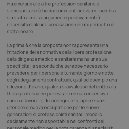
intramuraria alle altre professioni sanitarie e
Calabria
Asma & BPCO
sociosanitarie (che dai commenti ricevuti mi sembra
sia stata accolta largamente positivamente)
Campania
Car-T
necessita di alcune precisazioni che mi permetto di
sottolineare.
Emilia-Romagna
Colesterolo & coronaropatie
La prima è che la proposta non rappresenta una
Friuli Venezia Giulia
Dermatite Atopica
imitazione della normativa della libera professione
della dirigenza medico e sanitaria ma ha una sua
Lazio
Diabete & glucometri
specificità; la seconda che sarebbe necessario
prevedere per il personale turnante giorno e notte
Liguria
Disturbi dell’umore
degli adeguamenti contrattuali, quali ad esempio una
riduzione d’orario, qualora si avvalesse del diritto alla
libera professione per evitare un suo eccessivo
Lombardia
Dolore
carico di lavoro e, di conseguenza, aprire spazi
ulteriore di nuova occupazione per le nuove
Marche
Donna & Salute
generazioni di professionisti sanitari, modello
decisamente non esportabile nei confronti del
Molise
Epatiti
personale medico per la nota carenza di specialisti,