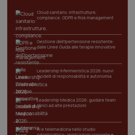
per
del
ute
Cloud sanitario: infrastrutture,
compliance, GDPR e Risk management
tracking-sites-
www.quotidianosanita.it
4
Que
ironfish-tracking-
settimane
imp
named-enable
2 giorni
dal
per 
sis
Gestione dell'Ipertensione resistente:
sol
ute
dalle Linee Guida alle terapie innovative
ide
Wel
Leadership Infermieristica 2026: nuovi
modelli di responsabilità e autonomia
Leadership Medica 2026: guidare team
clinici ad alte prestazioni
AI e telemedicina nello studio
odontoiatrico: applicazioni concrete e