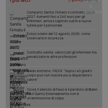
I più letti
[7 giorni]
[30 giorni]
Comparto Sanità. Firmato il contratto 2025-
2027. Aumenti fino a 240 euro per gli
infermieri, arriva il capitolo sull'IA e nuove
tutele per il personale
Eclissi solare del 12 agosto 2026, come
osservarla in sicurezza
Contratto sanità, valorizzati gli infermieri ma
penalizzate le altre professioni
Caldo estremo, FADOI: “Sopra i 40 gradi il
corpo può non riuscire più a disperdere il
calore”
Covid. Il silenzio di Fauci e il perdono di Biden.
Ma il Quinto Emendamento non è
un’ammissione di colpa