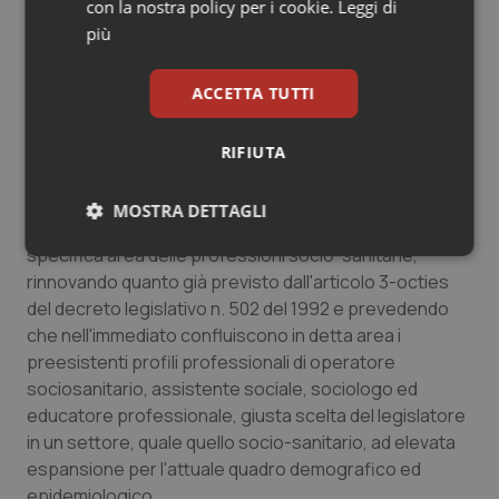
con la nostra policy per i cookie.
Leggi di
per individuare e conseguentemente modificare quei
più
fattori che influiscono negativamente sulla salute
individuale e collettiva promuovendo al contempo quelli
ACCETTA TUTTI
favorevoli.
Per supportare tale strategia di promozione del
RIFIUTA
benessere, che trova nel «Patto per la Salute» un
torte stimolo attraverso l'integrazione socio-sanitaria,
MOSTRA DETTAGLI
la legge n. 3 del 2018 all'articolo 5 ha istituito una
specifica area delle professioni socio-sanitarie,
Necessari
Statistici
Marketing
rinnovando quanto già previsto dall'articolo 3-octies
del decreto legislativo n. 502 del 1992 e prevedendo
che nell'immediato confluiscono in detta area i
preesistenti profili professionali di operatore
sociosanitario, assistente sociale, sociologo ed
educatore professionale, giusta scelta del legislatore
Necessari
Statistici
Marketing
in un settore, quale quello socio-sanitario, ad elevata
I cookie necessari contribuiscono a rendere fruibile il
espansione per l'attuale quadro demografico ed
sito web abilitandone funzionalità di base quali la
navigazione sulle pagine e l'accesso alle aree
epidemiologico.