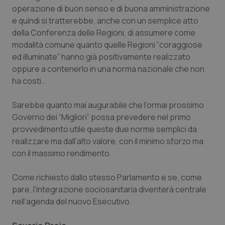
operazione di buon senso e di buona amministrazione
e quindi si tratterebbe, anche con un semplice atto
PHPSESSID
Sessio
PHP.net
della Conferenza delle Regioni, di assumere come
www.quotidianosanita.it
modalità comune quanto quelle Regioni “coraggiose
ed illuminate” hanno già positivamente realizzato
oppure a contenerlo in una norma nazionale che non
ha costi..
Sarebbe quanto mai augurabile che l’ormai prossimo
Governo dei “Migliori” possa prevedere nel primo
provvedimento utile queste due norme semplici da
realizzare ma dall’alto valore, con il minimo sforzo ma
con il massimo rendimento.
Come richiesto dallo stesso Parlamento e se, come
pare, l’integrazione sociosanitaria diventerà centrale
nell’agenda del nuovo Esecutivo.
_ga_KM60CM4NPH
.quotidianosanita.it
1 anno
mes