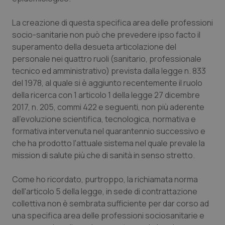
protette del sito. Il sito web non è in grado di
funzionare correttamente senza questi cookie.
La creazione di questa specifica area delle professioni
Nome
Fornitore
/
Dominio
Scaden
socio-sanitarie non può che prevedere ipso facto il
VISITOR_PRIVACY_METADATA
5 mesi
YouTube
superamento della desueta articolazione del
settim
.youtube.com
personale nei quattro ruoli (sanitario, professionale
tecnico ed amministrativo) prevista dalla legge n. 833
del 1978, al quale si è aggiunto recentemente il ruolo
della ricerca con 1 articolo 1 della legge 27 dicembre
2017, n. 205, commi 422 e seguenti, non più aderente
all'evoluzione scientifica, tecnologica, normativa e
formativa intervenuta nel quarantennio successivo e
che ha prodotto l'attuale sistema nel quale prevale la
mission di salute più che di sanità in senso stretto.
Come ho ricordato, purtroppo, la richiamata norma
dell'articolo 5 della legge, in sede di contrattazione
collettiva non è sembrata sufficiente per dar corso ad
CookieScriptConsent
5 mesi
CookieScript
settim
www.quotidianosanita.it
una specifica area delle professioni sociosanitarie e