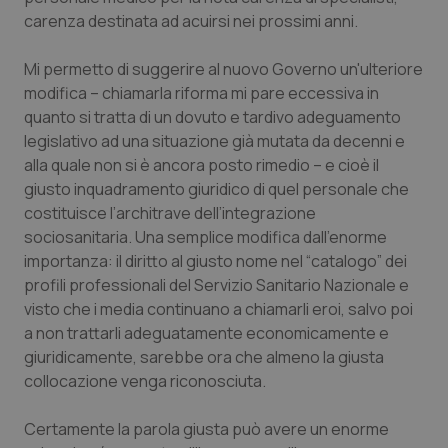
carenza destinata ad acuirsi nei prossimi anni.
Piemonte
HIV
Mi permetto di suggerire al nuovo Governo un'ulteriore
Provincia Autonoma di Bolzano
Infezioni & Febbre
modifica – chiamarla riforma mi pare eccessiva in
quanto si tratta di un dovuto e tardivo adeguamento
Provincia Autonoma di Trento
Ipertensione & Scompenso
legislativo ad una situazione già mutata da decenni e
alla quale non si è ancora posto rimedio – e cioè il
giusto inquadramento giuridico di quel personale che
Puglia
Malattie rare
costituisce l’architrave dell’integrazione
sociosanitaria. Una semplice modifica dall’enorme
Sardegna
Malattia di Crohn & Rettocolite Ulcerosa
importanza: il diritto al giusto nome nel “catalogo” dei
profili professionali del Servizio Sanitario Nazionale e
Sicilia
Neuroscienze & patologie neurodegenerative
visto che i media continuano a chiamarli eroi, salvo poi
a non trattarli adeguatamente economicamente e
Toscana
Obesità
giuridicamente, sarebbe ora che almeno la giusta
collocazione venga riconosciuta.
Umbria
Oftalmologia
Certamente la parola giusta può avere un enorme