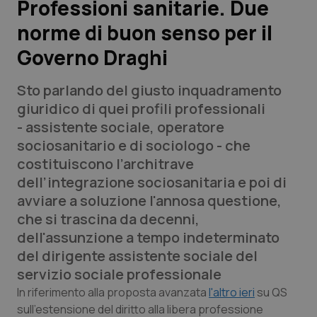
Professioni sanitarie. Due
norme di buon senso per il
Scienza e Farmaci
Governo Draghi
Studi e Analisi
Sto parlando del giusto inquadramento
Lettere al direttore
giuridico di quei profili professionali
- assistente sociale, operatore
Edizioni Regionali
sociosanitario e di sociologo - che
costituiscono l’architrave
QS Pro
dell’integrazione sociosanitaria e poi di
avviare a soluzione l'annosa questione,
Professionisti Sanitari.AI
che si trascina da decenni,
dell'assunzione a tempo indeterminato
Abruzzo
QS Pro Gold
del dirigente assistente sociale del
servizio sociale professionale
QS Club
Newsletter
Basilicata
Artrite & artrosi
In riferimento alla proposta avanzata
l'altro ieri
su QS
sull’estensione del diritto alla libera professione