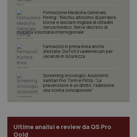
__Secure-YNID
.youtube.com
5 mesi 4
Que
settimane
imp
Formazione Medicina Generale.
You
Fimmg: “Rischio altissimo di perdere
ten
borse e lasciare migliaia di cittadini
pre
senza medico. Serve decreto di
del
mobilità volontaria interregionale”
vid
inco
può
det
Farmacisti in prima linea anche
vis
d’estate. Da Fofi il vademecum per
web
vacanze in sicurezza
uti
nuo
ver
dell
Screening oncologici. Assistenti
You
sanitari Fno Tsrm e Pstrp: “La
YSC
Sessione
Que
Google LLC
prevenzione è un diritto, l’adesione
imp
.youtube.com
una scelta consapevole”
You
ten
vis
vid
__Secure-
.youtube.com
5 mesi 4
Que
ROLLOUT_TOKEN
settimane
imp
You
Ultime analisi e review da QS Pro
ges
del
Gold
e d