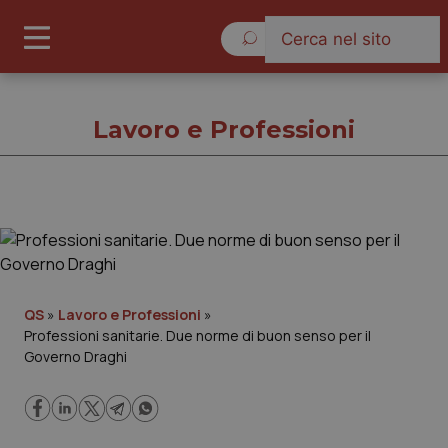
Giovedì 6 Agosto 2026
Lavoro e Professioni
Lavoro e Professioni
Cronache
QS
»
Lavoro e Professioni
»
Professioni sanitarie. Due norme di buon senso per il
Governo e Parlamento
Governo Draghi
Regioni e Asl
Lavoro e Professioni