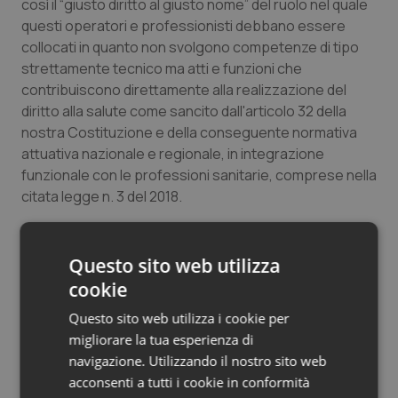
così il “giusto diritto al giusto nome” del ruolo nel quale
questi operatori e professionisti debbano essere
collocati in quanto non svolgono competenze di tipo
strettamente tecnico ma atti e funzioni che
contribuiscono direttamente alla realizzazione del
diritto alla salute come sancito dall'articolo 32 della
nostra Costituzione e della conseguente normativa
attuativa nazionale e regionale, in integrazione
funzionale con le professioni sanitarie, comprese nella
citata legge n. 3 del 2018.
Come è noto la finalità del Servizio sanitario nazionale,
come definita dalla Organizzazione Mondiale della
Questo sito web utilizza
Sanità, cioè la tutela della salute come «stato di
cookie
completo benessere fisico, psichico e sociale e non
Questo sito web utilizza i cookie per
semplice assenza di malattia» fa sì che debba essere
migliorare la tua esperienza di
attuata non solo in un sistema sanitario in senso
navigazione. Utilizzando il nostro sito web
stretto bensì dando corso ad un'articolata e
acconsenti a tutti i cookie in conformità
complessa attività con più professionisti ed operatori