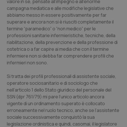
Valle D’Aosta
Oncodermatologia
valore in sé, pensate all’impegno e all’enorme
campagna mediatica e alle modifiche legislative che
abbiamo messo in essere positivamente per far
Veneto
Oncoematologia
superare e ancora non si è riusciti completamente il
termine “paramedico” o “non medico” per le
Oncologia & Nutrizione
professioni sanitarie infermieristiche, tecniche, della
riabilitazione, della prevenzione e della professione di
Psoriasi & pelle
ostetrica o a far capire ai media che con il termine
infermiere non si debba far comprendere profili che
Quotidiano Cardiologia
infermieri non sono.
Quotidiano Chirurgia
Si tratta dei profili professionali di assistente sociale,
operatore sociosanitario e di sociologo che
Quotidiano Oncologia
nell’articolo 1 dello Stato giuridico del personale del
SSN (dpr 761/79) mi pare l’unico articolo ancora
vigente di un ordinamento superato è collocato
Quotidiano Pediatria
erroneamente nel ruolo tecnico, anche se l’assistente
sociale successivamente conquistò la sua
Rene & patologie urogenitali
legislazione ordinistica e quindi, casomai, il legislatore