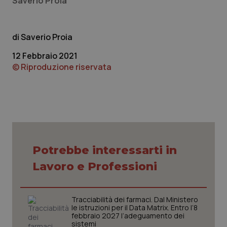
Saverio Proia
Saverio Proia
12 Febbraio 2021
© Riproduzione riservata
Fornitore
/
Nome
Scadenza
Descrizion
Dominio
Nome
Fornitore
/
Dominio
Scadenza
Des
_ga_0VMQEQKQ1N
.quotidianosanita.it
1 anno 1
Questo
mese
cookie
VISITOR_INFO1_LIVE
5 mesi 4
Que
Google LLC
viene
settimane
imp
.youtube.com
utilizzato
You
da Google
ten
Analytics
pre
per
del
Potrebbe interessarti in
mantener
vid
lo stato
inco
Lavoro e Professioni
della
può
sessione.
det
vis
web
uti
Tracciabilità dei farmaci. Dal Ministero
nuo
le istruzioni per il Data Matrix. Entro l’8
ver
febbraio 2027 l’adeguamento dei
dell
sistemi
You