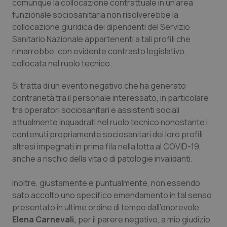
comunque la collocazione contrattuale in un'area
funzionale sociosanitaria non risolverebbe la
collocazione giuridica dei dipendenti del Servizio
Sanitario Nazionale appartenenti a tali profili che
rimarrebbe, con evidente contrasto legislativo,
collocata nel ruolo tecnico.
Si tratta di un evento negativo che ha generato
contrarietà tra il personale interessato, in particolare
tracking-sites-ironfish-
www.quotidianosanita.it
4
tra operatori sociosanitari e assistenti sociali
tracking-enable
settim
attualmente inquadrati nel ruolo tecnico nonostante i
2 gior
contenuti propriamente sociosanitari dei loro profili
altresì impegnati in prima fila nella lotta al COVID-19,
anche a rischio della vita o di patologie invalidanti.
tracking-sites-ironfish-
www.quotidianosanita.it
4
session-id
settim
2 gior
Inoltre, giustamente e puntualmente, non essendo
sato accolto uno specifico emendamento in tal senso
presentato in ultime ordine di tempo dall’onorevole
Elena Carnevali,
per il parere negativo, a mio giudizio
_ga
1 anno
Google LLC