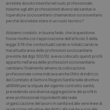
avrebbe dovuto inserirla nel ruolo professionale,
Salute orale & impianti
insieme agli altri professionisti diversi dai sanitari e
l’operatore sociosanitario chiamandosi sociosanitario
Sangue & coagulazione
perché dovrebbe stare in un ruolo tecnico?
Tiroide
Abbiamo creduto, in buona fede, che la questione
fosse risolta con l’approvazione dell’articolo 5 della
Tumore al seno
legge 3/18 che contestualizzando e rivitalizzando la
mai attuata area delle professioni sociosanitarie
previste dal dlgs 502/92, aveva collocato questi profili
Tumore ovarico
appunto nell’area delle professioni sociosanitarie,
cambiano finalmente almeno la collocazione
Tumori del Polmone & Testa Collo
professionale come indicava anche l’Atto di indirizzo
del Comitato di Settore Regioni Sanità nelle direttive
Tumori gastrointestinali
all’ARAN per la stipula del vigente contratto sanità,
prevedendo una diversa aggregazione dei profili in
Ulcera & Reflusso
aree professionali rispondenti alla reale
organizzazione del lavoro in sanità ed alle vere linee di
Vaccini
produzione attuative del diritto alla salute e non alle