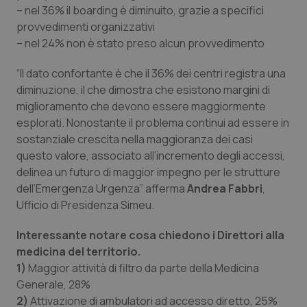
– nel 36% il boarding è diminuito, grazie a specifici
Salute orale & impianti
provvedimenti organizzativi
– nel 24% non è stato preso alcun provvedimento
Sangue & coagulazione
“Il dato confortante è che il 36% dei centri registra una
Tiroide
diminuzione, il che dimostra che esistono margini di
miglioramento che devono essere maggiormente
Tumore al seno
esplorati. Nonostante il problema continui ad essere in
sostanziale crescita nella maggioranza dei casi
questo valore, associato all’incremento degli accessi,
Tumore ovarico
delinea un futuro di maggior impegno per le strutture
dell’Emergenza Urgenza” afferma
Andrea Fabbri
,
Tumori del Polmone & Testa Collo
Ufficio di Presidenza Simeu.
Tumori gastrointestinali
Interessante notare cosa chiedono i Direttori alla
medicina del territorio.
Ulcera & Reflusso
1)
Maggior attività di filtro da parte della Medicina
Generale, 28%
Vaccini
2)
Attivazione di ambulatori ad accesso diretto, 25%