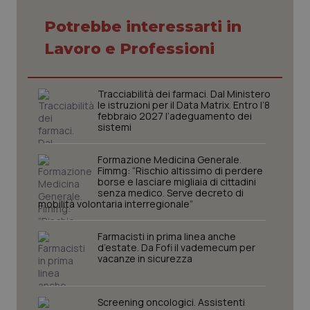
Potrebbe interessarti in
Lavoro e Professioni
Tracciabilità dei farmaci. Dal Ministero
le istruzioni per il Data Matrix. Entro l’8
febbraio 2027 l’adeguamento dei
sistemi
Formazione Medicina Generale.
Fimmg: “Rischio altissimo di perdere
borse e lasciare migliaia di cittadini
senza medico. Serve decreto di
mobilità volontaria interregionale”
_ga_KM60CM4NPH
.quotidianosanita.it
1 anno
mes
Farmacisti in prima linea anche
d’estate. Da Fofi il vademecum per
vacanze in sicurezza
Screening oncologici. Assistenti