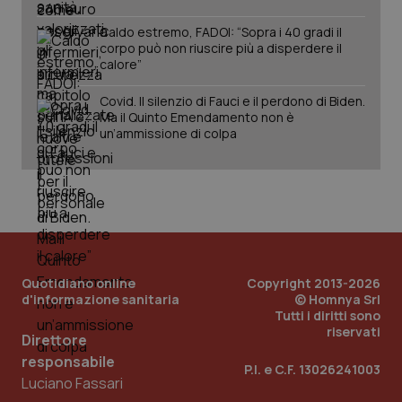
Caldo estremo, FADOI: “Sopra i 40 gradi il
corpo può non riuscire più a disperdere il
calore”
Covid. Il silenzio di Fauci e il perdono di Biden.
Ma il Quinto Emendamento non è
un’ammissione di colpa
Quotidiano online
Copyright 2013-2026
d'informazione sanitaria
© Homnya Srl
Tutti i diritti sono
riservati
Direttore
responsabile
P.I. e C.F. 13026241003
Luciano Fassari