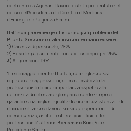
confronto da Agenas. Il lavoro è stato presentato nel
Piemonte
HIV
corso dell’Accademia dei Direttori di Medicina
d’Emergenza Urgenza Simeu.
Provincia Autonoma di Bolzano
Infezioni & Febbre
Dall’indagine emerge che i principali problemi del
Pronto Soccorso italiani si confermano essere:
Provincia Autonoma di Trento
Ipertensione & Scompenso
1)
Carenza di personale, 29%
2)
Boarding a pari merito con accessi impropri, 26%
Puglia
Malattie rare
3)
Aggressioni, 19%
Sardegna
Malattia di Crohn & Rettocolite Ulcerosa
“I temi maggiormente dibattuti, come gli accessi
impropri o le aggressioni, sono considerati dai
Sicilia
Neuroscienze & patologie neurodegenerative
professionisti di minor importanza rispetto alla
necessità di rinforzare gli organici con lo scopo di
Toscana
Obesità
garantire una migliore qualità di cura ed assistenza e di
diminuire il carico di lavoro sui singoli operatori e, di
conseguenza, anche lo stress psicofisico dei
Umbria
Oftalmologia
professionisti” afferma
Beniamino Susi
, Vice
Presidente Simeu.