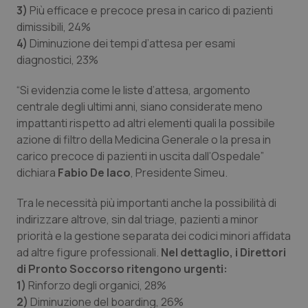
3)
Più efficace e precoce presa in carico di pazienti
dimissibili, 24%
4)
Diminuzione dei tempi d’attesa per esami
diagnostici, 23%
“Si evidenzia come le liste d’attesa, argomento
centrale degli ultimi anni, siano considerate meno
impattanti rispetto ad altri elementi quali la possibile
azione di filtro della Medicina Generale o la presa in
carico precoce di pazienti in uscita dall’Ospedale”
dichiara
Fabio De Iaco
, Presidente Simeu.
Tra le necessità più importanti anche la possibilità di
indirizzare altrove, sin dal triage, pazienti a minor
priorità e la gestione separata dei codici minori affidata
ad altre figure professionali.
Nel dettaglio, i Direttori
di Pronto Soccorso ritengono urgenti:
1)
Rinforzo degli organici, 28%
2)
Diminuzione del boarding, 26%