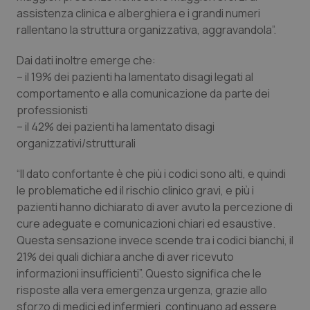
settim
.youtube.com
assistenza clinica e alberghiera e i grandi numeri
rallentano la struttura organizzativa, aggravandola”.
Dai dati inoltre emerge che:
– il 19% dei pazienti ha lamentato disagi legati al
comportamento e alla comunicazione da parte dei
professionisti
– il 42% dei pazienti ha lamentato disagi
organizzativi/strutturali
“Il dato confortante è che più i codici sono alti, e quindi
le problematiche ed il rischio clinico gravi, e più i
pazienti hanno dichiarato di aver avuto la percezione di
CookieScriptConsent
5 mesi
CookieScript
cure adeguate e comunicazioni chiari ed esaustive.
settim
www.quotidianosanita.it
Questa sensazione invece scende tra i codici bianchi, il
21% dei quali dichiara anche di aver ricevuto
informazioni insufficienti”. Questo significa che le
risposte alla vera emergenza urgenza, grazie allo
sforzo di medici ed infermieri, continuano ad essere