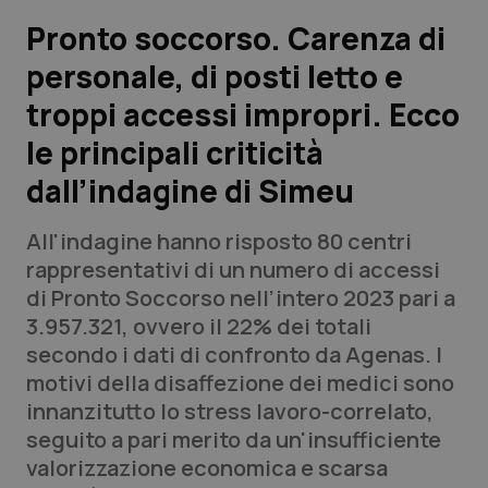
Pronto soccorso. Carenza di
Scienza e Farmaci
personale, di posti letto e
troppi accessi impropri. Ecco
Studi e Analisi
le principali criticità
Lettere al direttore
dall’indagine di Simeu
Edizioni Regionali
All'indagine hanno risposto 80 centri
rappresentativi di un numero di accessi
QS Pro
di Pronto Soccorso nell’intero 2023 pari a
3.957.321, ovvero il 22% dei totali
Professionisti Sanitari.AI
secondo i dati di confronto da Agenas. I
motivi della disaffezione dei medici sono
Abruzzo
QS Pro Gold
innanzitutto lo stress lavoro-correlato,
seguito a pari merito da un'insufficiente
QS Club
Newsletter
Basilicata
Artrite & artrosi
valorizzazione economica e scarsa