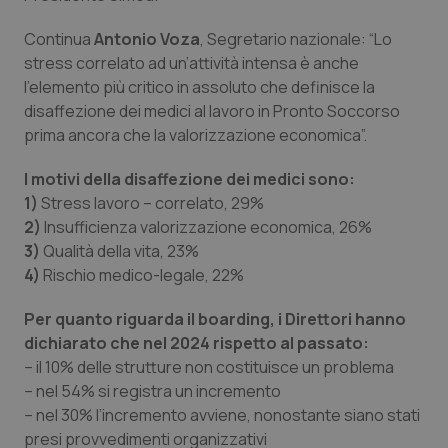
Valle D’Aosta
Oncodermatologia
Continua
Antonio Voza
, Segretario nazionale: “Lo
Veneto
Oncoematologia
stress correlato ad un’attività intensa è anche
l’elemento più critico in assoluto che definisce la
Oncologia & Nutrizione
disaffezione dei medici al lavoro in Pronto Soccorso
prima ancora che la valorizzazione economica”.
Psoriasi & pelle
I motivi della disaffezione dei medici sono:
1)
Stress lavoro – correlato, 29%
Quotidiano Cardiologia
2)
Insufficienza valorizzazione economica, 26%
3)
Qualità della vita, 23%
Quotidiano Chirurgia
4)
Rischio medico-legale, 22%
Quotidiano Oncologia
Per quanto riguarda il boarding, i Direttori hanno
dichiarato che nel 2024 rispetto al passato:
Quotidiano Pediatria
– il 10% delle strutture non costituisce un problema
– nel 54% si registra un incremento
– nel 30% l’incremento avviene, nonostante siano stati
Rene & patologie urogenitali
presi provvedimenti organizzativi