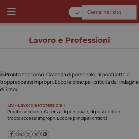
Venerdì 7 Agosto 2026
Lavoro e Professioni
Lavoro e Professioni
Cronache
Governo e Parlamento
QS
»
Lavoro e Professioni
»
Pronto soccorso. Carenza di personale, di posti letto e
troppi accessi impropri. Ecco le principali criticità
Regioni e Asl
dall’indagine di Simeu
Lavoro e Professioni