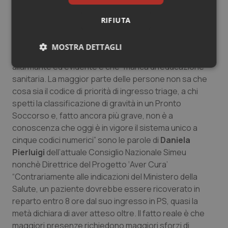
ricoverato
– il 61% non ha avuto un pasto e il 37% dei casi neppure
RIFIUTA
un ristoro
MOSTRA DETTAGLI
Da queste risposte dei cittadini, il primo dato
allarmante ed evidente è che “manca un’educazione
Necessari
Statistici
Marketing
sanitaria. La maggior parte delle persone non sa che
cosa sia il codice di priorità di ingresso triage, a chi
spetti la classificazione di gravità in un Pronto
Soccorso e, fatto ancora più grave, non è a
conoscenza che oggi è in vigore il sistema unico a
cinque codici numerici” sono le parole di
Daniela
Necessari
Statistici
Marketing
Pierluigi
dell’attuale Consiglio Nazionale Simeu
I cookie necessari contribuiscono a rendere fruibile il
nonchè Direttrice del Progetto ‘Aver Cura’
sito web abilitandone funzionalità di base quali la
“Contrariamente alle indicazioni del Ministero della
navigazione sulle pagine e l'accesso alle aree
protette del sito. Il sito web non è in grado di
Salute, un paziente dovrebbe essere ricoverato in
funzionare correttamente senza questi cookie.
reparto entro 8 ore dal suo ingresso in PS, quasi la
Nome
Fornitore
/
Dominio
Scaden
metà dichiara di aver atteso oltre. Il fatto reale è che
VISITOR_PRIVACY_METADATA
5 mesi
YouTube
maggiori presenze richiedono maggiori sforzi di