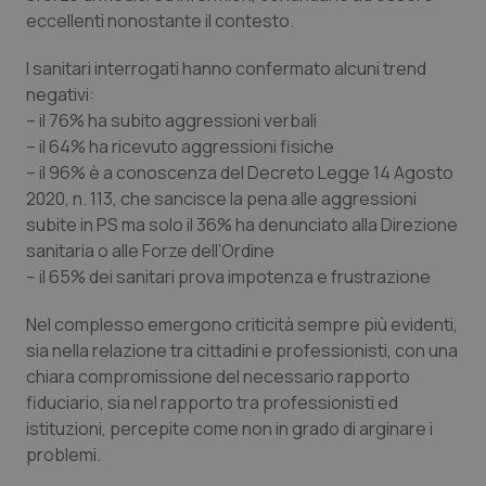
eccellenti nonostante il contesto.
I sanitari interrogati hanno confermato alcuni trend
negativi:
– il 76% ha subito aggressioni verbali
tracking-sites-ironfish-
www.quotidianosanita.it
4
tracking-enable
settim
– il 64% ha ricevuto aggressioni fisiche
2 gior
– il 96% è a conoscenza del Decreto Legge 14 Agosto
2020, n. 113, che sancisce la pena alle aggressioni
subite in PS ma solo il 36% ha denunciato alla Direzione
sanitaria o alle Forze dell’Ordine
tracking-sites-ironfish-
www.quotidianosanita.it
4
session-id
settim
– il 65% dei sanitari prova impotenza e frustrazione
2 gior
Nel complesso emergono criticità sempre più evidenti,
sia nella relazione tra cittadini e professionisti, con una
_ga
1 anno
Google LLC
chiara compromissione del necessario rapporto
mes
.quotidianosanita.it
fiduciario, sia nel rapporto tra professionisti ed
istituzioni, percepite come non in grado di arginare i
problemi.