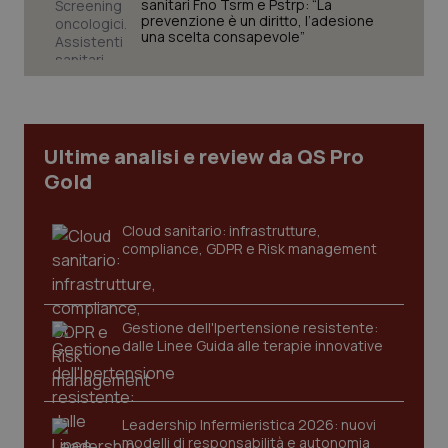
sanitari Fno Tsrm e Pstrp: “La
prevenzione è un diritto, l’adesione
una scelta consapevole”
Fornitore
/
Nome
Scadenza
Descrizion
Dominio
Nome
Fornitore
/
Dominio
Scadenza
Des
_ga_0VMQEQKQ1N
.quotidianosanita.it
1 anno 1
Questo
mese
cookie
VISITOR_INFO1_LIVE
5 mesi 4
Que
Google LLC
viene
settimane
imp
.youtube.com
utilizzato
You
Ultime analisi e review da QS Pro
da Google
ten
Analytics
Gold
pre
per
del
mantener
vid
lo stato
inco
Cloud sanitario: infrastrutture,
della
può
sessione.
det
compliance, GDPR e Risk management
vis
web
uti
nuo
ver
Gestione dell'Ipertensione resistente:
dell
dalle Linee Guida alle terapie innovative
You
__Secure-YNID
.youtube.com
5 mesi 4
Que
settimane
imp
You
ten
Leadership Infermieristica 2026: nuovi
pre
modelli di responsabilità e autonomia
del