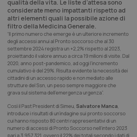
qualità della vita. Le liste d’attesa sono
Calabria
Asma & BPCO
considerate meno impattanti rispetto ad
altri elementi quali la possibile azione di
Campania
Car-T
filtro della Medicina Generale.
“Il primo numero che emerge è un ulteriore incremento
Emilia-Romagna
Colesterolo & coronaropatie
degli accessi annui al Pronto soccorso che al 30
settembre 2024 registra un +2,2% rispetto al 2023,
Friuli Venezia Giulia
Dermatite Atopica
proiettando il valore annuo a circa 19 milioni di visite. Dal
2020, anno post-pandemico, ad oggi l’incremento
Lazio
Diabete & glucometri
cumulativo è del 29%. Risulta evidente la necessità dei
cittadini di un accesso rapido e non mediato alle
Liguria
Disturbi dell’umore
strutture del Ssn, un peso sempre maggiore che
grava sul sistema dell’emergenza urgenza”.
Lombardia
Dolore
Così il Past President di Simeu,
Salvatore Manca
,
introduce i risultati di un’indagine sui pronto soccorso
Marche
Donna & Salute
cui hanno risposto 80 centri rappresentativi di un
numero di accessi di Pronto Soccorso nell’intero 2023
Molise
Epatiti
pari a 3.957.321, ovvero il 22% dei totali secondo i dati di