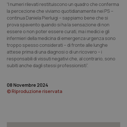
“I numeri rilevati restituiscono un quadro che conferma
la percezione che viviamo quotidianamente nei PS –
continua Daniela Pierluigi – sappiamo bene che si
prova spavento quando si ha la sensazione di non
essere o non poter essere curati, ma i medici e gli
infermieri della medicina di emergenza urgenza sono
troppo spesso considerati – di fronte alle lunghe
attese prima di una diagnosi o di un ricovero – i
responsabili di vissuti negativi che, al contrario, sono
subiti anche dagli stessi professionisti”.
08 Novembre 2024
© Riproduzione riservata
PHPSESSID
Sessio
PHP.net
www.quotidianosanita.it