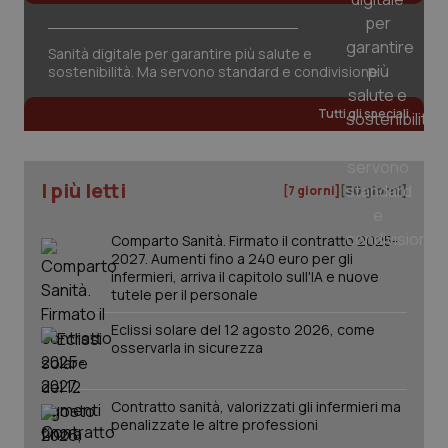
per 
sis
sol
Sanità digitale per garantire più salute e
ute
ide
sostenibilità. Ma servono standard e condivisione
Wel
Tutti gli speciali
I più letti
[7 giorni]
[30 giorni]
Comparto Sanità. Firmato il contratto 2025-
2027. Aumenti fino a 240 euro per gli
infermieri, arriva il capitolo sull'IA e nuove
tutele per il personale
Eclissi solare del 12 agosto 2026, come
osservarla in sicurezza
Contratto sanità, valorizzati gli infermieri ma
penalizzate le altre professioni