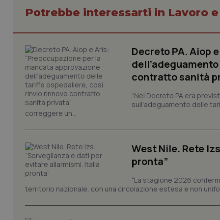
Potrebbe interessarti in Lavoro e
CookieScriptConse
Decreto PA. Aiop 
dell’adeguamento d
contratto sanità p
tracking-sites-ironf
“Nel Decreto PA era previst
tracking-enable
sull'adeguamento delle tar
correggere un...
tracking-sites-ironf
session-id
_ga
West Nile. Rete Izs
pronta”
“La stagione 2026 conferma
territorio nazionale, con una circolazione estesa e non uniform
PHPSESSID