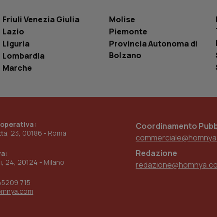
settimane
dell'autenticazione e della personalizzazi
utente
Friuli Venezia Giulia
Molise
www.quotidianosanita.it
4
Questo cookie è impostato dall'applicazion
Lazio
Piemonte
settimane
sistema di tracking solo in caso di utenti 
2 giorni
provider WelfareLink.
Liguria
Provincia Autonoma di
Bolzano
Lombardia
Marche
 operativa:
Coordinamento Pubbl
etta, 23, 00186 - Roma
commerciale@homnya
Redazione
va:
ni, 24, 20124 - Milano
redazione@homnya.c
45209 715
omnya.com