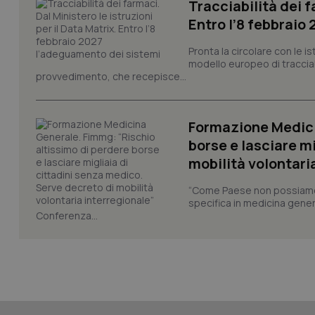
Tracciabilità dei f
Entro l’8 febbraio
Pronta la circolare con le i
modello europeo di tracciabi
provvedimento, che recepisce...
_ga_KM60CM4NPH
Formazione Medici
borse e lasciare m
Nome
Nome
mobilità volontari
VISITOR_INFO1_LIV
_ga_0VMQEQKQ1N
“Come Paese non possiamo 
specifica in medicina gener
Conferenza...
__Secure-YNID
YSC
__Secure-