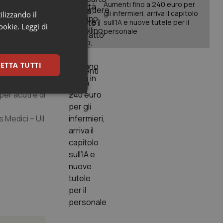
Aumenti fino a 240 euro per
gli infermieri, arriva il capitolo
ilizzando il
to esposte
sull'IA e nuove tutele per il
cookie.
Leggi di
personale
 emergenza-
ntegrazione
ETTA TUTTI
er acuti e di
keting
Medici – Uil
igazione sulle pagine
kie.
er memorizzare le