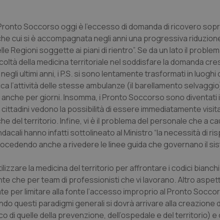
 Pronto Soccorso oggi è l’eccesso di domanda di ricovero sop
he cui si è accompagnata negli anni una progressiva riduzion
le Regioni soggette ai piani di rientro”. Se da un lato il proble
coltà della medicina territoriale nel soddisfare la domanda cr
 negli ultimi anni, i P.S. si sono lentamente trasformati in luoghi
ca l’attività delle stesse ambulanze (il barellamento selvaggi
S. anche per giorni. Insomma, i Pronto Soccorso sono diventati
ve i cittadini vedono la possibilità di essere immediatamente visi
 del territorio. Infine, vi è il problema del personale che a ca
cali hanno infatti sottolineato al Ministro “la necessità di ri
procedendo anche a rivedere le linee guida che governano il si
zzare la medicina del territorio per affrontare i codici bianchi 
te che per team di professionisti che vi lavorano. Altro aspett
mate per limitare alla fonte l’accesso improprio al Pronto Socc
o questi paradigmi generali si dovrà arrivare alla creazione d
di quelle della prevenzione, dell’ospedale e del territorio) e 