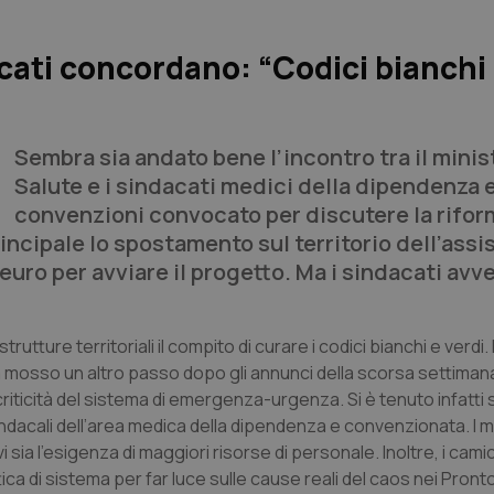
cati concordano: “Codici bianchi 
Sembra sia andato bene l’incontro tra il minis
Salute e i sindacati medici della dipendenza e
convenzioni convocato per discutere la rifor
ncipale lo spostamento sul territorio dell’assi
i euro per avviare il progetto. Ma i sindacati avv
tture territoriali il compito di curare i codici bianchi e verdi. 
a mosso un altro passo dopo gli annunci della scorsa settiman
 criticità del sistema di emergenza-urgenza. Si è tenuto infatti
sindacali dell’area medica della dipendenza e convenzionata. I 
 sia l’esigenza di maggiori risorse di personale. Inoltre, i camic
ica di sistema per far luce sulle cause reali del caos nei Pro