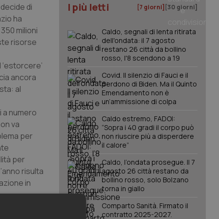
I più letti
 decide di
[7 giorni]
[30 giorni]
azio ha
 350 milioni
Caldo, segnali di lenta ritirata
dell'ondata: il 7 agosto
ste risorse
restano 26 città da bollino
rosso, l'8 scendono a 19
d ‘estorcere’
Covid. Il silenzio di Fauci e il
ncia ancora
perdono di Biden. Ma il Quinto
ta: al
Emendamento non è
un’ammissione di colpa
ni a numero
Caldo estremo, FADOI:
non va
“Sopra i 40 gradi il corpo può
oblema per
non riuscire più a disperdere
il calore”
nte
lità per
Caldo, l’ondata prosegue. Il 7
’anno risulta
agosto 26 città restano da
bollino rosso, solo Bolzano
zazione in
torna in giallo
Comparto Sanità. Firmato il
contratto 2025-2027.