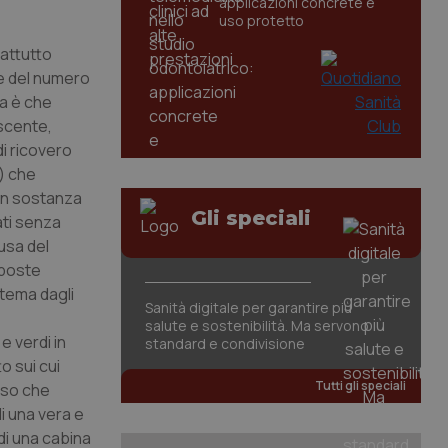
applicazioni concrete e
uso protetto
rattutto
e del numero
ma è che
escente,
 di ricovero
o) che
 in sostanza
Gli speciali
tati senza
usa del
sposte
stema dagli
Sanità digitale per garantire più
salute e sostenibilità. Ma servono
e verdi in
standard e condivisione
o sui cui
Tutti gli speciali
orso che
i una vera e
di una cabina