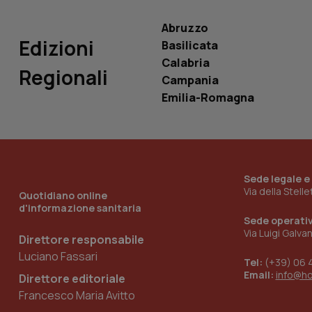
ROLLOUT_TOKEN
Abruzzo
tracking-sites-
Edizioni
Basilicata
ironfish-tracking-
named-enable
Calabria
Regionali
Campania
Emilia-Romagna
Sede legale e
Via della Stell
Quotidiano online
d'informazione sanitaria
Sede operati
Via Luigi Galva
Direttore responsabile
Luciano Fassari
Tel:
(+39) 06 
Email:
info@h
Direttore editoriale
Francesco Maria Avitto