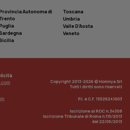
one dell’esperienza
Provincia Autonoma di
Toscana
e per abilitare il
Trento
Umbria
loggato con identity
Puglia
Valle D’Aosta
Sardegna
Veneto
Sicilia
icità
Copyright 2013-2026 © Homnya Srl
.com
Tutti i diritti sono riservati
om
P.I. e C.F. 13026241003
Iscrizione al ROC n.34308
Iscrizione Tribunale di Roma n.115/2013
del 22/05/2013