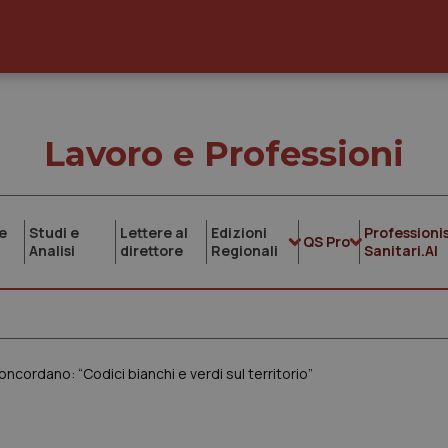
Lavoro e Professioni
e
Studi e
Lettere al
Edizioni
Professionis
QS Pro
Analisi
direttore
Regionali
Sanitari.AI
ncordano: “Codici bianchi e verdi sul territorio”