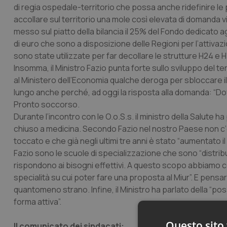
di regia ospedale-territorio che possa anche ridefinire le p
accollare sul territorio una mole così elevata di domanda v
messo sul piatto della bilancia il 25% del Fondo dedicato agli 
di euro che sono a disposizione delle Regioni per l’attivazi
sono state utilizzate per far decollare le strutture H24 e H
Insomma, il Ministro Fazio punta forte sullo sviluppo del t
al Ministero dell’Economia qualche deroga per sbloccare il
lungo anche perché, ad oggi la risposta alla domanda: “Do
Pronto soccorso.
Durante l’incontro con le O.o.S.s. il ministro della Salute h
chiuso a medicina. Secondo Fazio nel nostro Paese non c’
toccato e che già negli ultimi tre anni è stato “aumentato i
Fazio sono le scuole di specializzazione che sono “distr
rispondono ai bisogni effettivi. A questo scopo abbiamo coi
specialità su cui poter fare una proposta al Miur”. E pensa
quantomeno strano. Infine, il Ministro ha parlato della “possi
forma attiva”.
Questo sito 
Il comunicato dei sindacati: