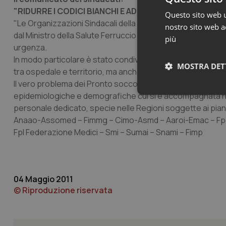
"RIDURRE I CODICI BIANCHI E ADEGUARE GLI ORGANICI
Questo sito web ut
"Le Organizzazioni Sindacali della dirigenza medica e del
nostro sito web ac
dal Ministro della Salute Ferruccio Fazio nell’incontro che 
più
urgenza.
In modo particolare è stato condiviso l’obiettivo di ridurre
MOSTRA DET
tra ospedale e territorio, ma anche la necessità di lavorare 
Il vero problema dei Pronto soccorso oggi è l’eccesso di 
epidemiologiche e demografiche cui si è accompagnata negl
Neces
personale dedicato, specie nelle Regioni soggette ai piani 
Anaao-Assomed – Fimmg – Cimo-Asmd – Aaroi-Emac – Fp Cgil
Fpl Federazione Medici – Smi – Sumai – Snami – Fimp
04 Maggio 2011
I cookie necessari con
© Riproduzione riservata
e l'accesso alle aree 
Nome
VISITOR_PRIVACY_