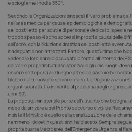
e scioglierne i nodi a 360°.
Secondo le Organizzazioni sindacali il “vero problema dei
nell’area medica per cause epidemiologiche e demografic
dei posti letto per acuti e di personale dedicato, specie nel
troppo spesso vi sono accessi impropri a causa delle diffi
dall’altro, con la riduzione drastica dei posti letto avvenuta
inadeguati e non attrezzati. Fattore, quest’ultimo che bloc
vedono le loro barelle occupate e ferme all’interno dei P.
dei veri e propri ‘imbuti’ assistenziali e gli unici luoghi do
essere sottoposti alle lunghe attese e pastoie burocratiche
blocco del turnover è sempre meno. Le Organizzazioni Sinda
urgenti soprattutto in merito al problema degli organici, 
anni ’90”.
La proposta ministeriale parte dall’assunto che bisogna utili
modo da arrivare a dei Pronto soccorso divisi sia fisicamen
insiste il Ministro è quello della canalizzazione delle chia
nemmeno i ticket in questi anni ha placato. Sempre seguend
propria quarta Macroarea dell’Emergenza Urgenza al fianco 