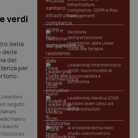
infrastrutture,
compliance, GDPR e Risk
management
e verdi
Gestione
dell'Ipertensione
tro della
resistente: dalle Linee
Guida alle terapie
 delle
innovative
ma del
Leadership Infermieristica
stenza per
2026: nuovi modelli di
ertono:
responsabilità e
autonomia
L’obiettivo
Leadership Medica 2026:
guidare team clinici ad
a in seguito
alte prestazioni
 stamani
medici hanno
i bianchi
AI e telemedicina nello
nto Soccorso
studio odontoiatrico: