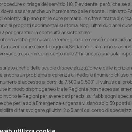
rocedure di triage del servizio 118. È evidente, però, che se si
i dovrà essere anche un incremento delle risorse. Il ministro F
obiettivi di piano per le cure primarie. In cifre si tratta di circa
one di progetti sperimentali sul tema. Negli ultimi due anni que
12 per garantire la continuità assistenziale.
erritorio anche per curare le ‘emergenze’ e chissà se riuscirà a
 turnover come chiesto oggi dai Sindacati. Il cammino si annu
ve vado a curarmi se mi sento male?” ha ancora una sola rispos
a parlato anche delle scuole di specializzazione e delle iscrizio
è ancora un problema di carenza di medici e il numero chiuso 
l numero di accesso ai corsi da 7.500 a 9.500” . Il vulnus del pr
ibuite in modo disomogeneo tra le Regioni e non necessariame
nvolto le Regioni per avere dati precisi sui fabbisogni specia
re che per la sola Emergenza-urgenza vi siano solo 50 posti all
bilità di far svolgere gli ultimi 2 o 3 anni del corso di specializ
web utilizza cookie