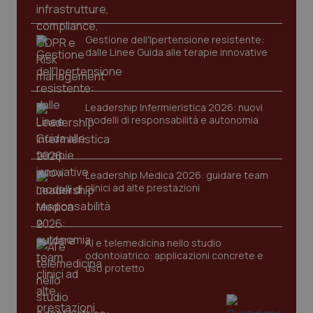
2 gior
Gestione dell'Ipertensione resistente:
dalle Linee Guida alle terapie innovative
tracking-sites-ironfish-
www.quotidianosanita.it
4
session-id
settim
2 gior
Leadership Infermieristica 2026: nuovi
modelli di responsabilità e autonomia
_ga
1 anno
Google LLC
mes
.quotidianosanita.it
Leadership Medica 2026: guidare team
clinici ad alte prestazioni
AI e telemedicina nello studio
odontoiatrico: applicazioni concrete e
uso protetto