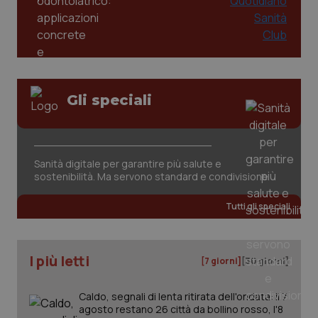
Gli speciali
Sanità digitale per garantire più salute e
sostenibilità. Ma servono standard e condivisione
PHPSESSID
Sessio
PHP.net
www.quotidianosanita.it
Tutti gli speciali
I più letti
[7 giorni]
[30 giorni]
Caldo, segnali di lenta ritirata dell'ondata: il 7
agosto restano 26 città da bollino rosso, l'8