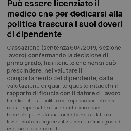
Può essere licenziato il
medico che per dedicarsi alla
Scienza e Farmaci
politica trascura i suoi doveri
Studi e Analisi
di dipendente
Lettere al direttore
Cassazione (sentenza 604/2019, sezione
lavoro) confermando la decisione di
Edizioni Regionali
primo grado, ha ritenuto che non si può
prescindere, nel valutare il
QS Pro
comportamento del dipendente, dalla
valutazione di quanto questo intacchi il
Professionisti Sanitari.AI
rapporto di fiducia con il datore di lavoro.
Il medico che fa il politico ed è spesso assente, ma
Abruzzo
QS Pro Gold
resta responsabile di un reparto, può essere
licenziato perché la sua condotta crea al datore di
QS Club
Newsletter
Basilicata
Artrite & artrosi
lavoro problemi organizzativi e perdita d'immagine ed
espone i pazienti a rischi.