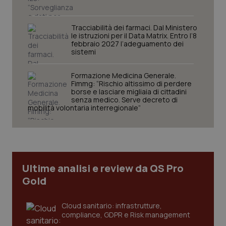
Tracciabilità dei farmaci. Dal Ministero
le istruzioni per il Data Matrix. Entro l’8
febbraio 2027 l’adeguamento dei
sistemi
Formazione Medicina Generale.
Fimmg: “Rischio altissimo di perdere
CookieScriptConsent
5 mesi
CookieScript
borse e lasciare migliaia di cittadini
settim
www.quotidianosanita.it
senza medico. Serve decreto di
mobilità volontaria interregionale”
Ultime analisi e review da QS Pro
Gold
Cloud sanitario: infrastrutture,
compliance, GDPR e Risk management
tracking-sites-ironfish-
www.quotidianosanita.it
4
tracking-enable
settim