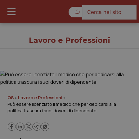
Venerdì 7 Agosto 2026
Lavoro e Professioni
Lavoro e Professioni
Cronache
QS
»
Lavoro e Professioni
»
Può essere licenziato il medico che per dedicarsi alla
Governo e Parlamento
politica trascura i suoi doveri di dipendente
Regioni e Asl
Lavoro e Professioni