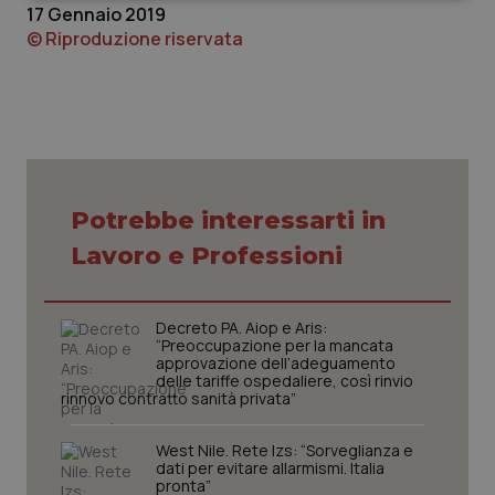
Necessari
Statistici
Marketing
17 Gennaio 2019
© Riproduzione riservata
Necessari
Statistici
Marketing
I cookie necessari contribuiscono a rendere fruibile il
sito web abilitandone funzionalità di base quali la
Potrebbe interessarti in
navigazione sulle pagine e l'accesso alle aree
protette del sito. Il sito web non è in grado di
Lavoro e Professioni
funzionare correttamente senza questi cookie.
Nome
Fornitore
/
Dominio
Scaden
Decreto PA. Aiop e Aris:
VISITOR_PRIVACY_METADATA
5 mesi
YouTube
“Preoccupazione per la mancata
settim
.youtube.com
approvazione dell’adeguamento
delle tariffe ospedaliere, così rinvio
rinnovo contratto sanità privata”
West Nile. Rete Izs: “Sorveglianza e
dati per evitare allarmismi. Italia
pronta”