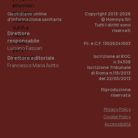
utilizzato
You
da Google
ten
Analytics
pre
Quotidiano online
Copyright 2013-2026
per
del
d'informazione sanitaria
© Homnya Srl
mantener
vid
Tutti i diritti sono
lo stato
inco
della
riservati
può
Direttore
sessione.
det
vis
responsabile
P.I. e C.F. 13026241003
web
Luciano Fassari
uti
nuo
Iscrizione al ROC
ver
Direttore editoriale
dell
n.34308
Francesco Maria Avitto
You
Iscrizione Tribunale
di Roma n.115/2013
__Secure-YNID
.youtube.com
5 mesi 4
Que
settimane
imp
del 22/05/2013
You
ten
Riproduzione
pre
riservata
del
vid
inco
può
Privacy Policy
det
Cookie Policy
vis
web
Accessibilità
uti
nuo
ver
dell