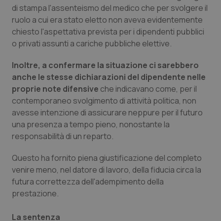
di stampa l'assenteismo del medico che per svolgere il
Piemonte
HIV
ruolo a cui era stato eletto non aveva evidentemente
chiesto l'aspettativa prevista per i dipendenti pubblici
Provincia Autonoma di Bolzano
Infezioni & Febbre
o privati assunti a cariche pubbliche elettive.
Inoltre, a confermare la situazione ci sarebbero
Provincia Autonoma di Trento
Ipertensione & Scompenso
anche le stesse dichiarazioni del dipendente nelle
proprie note difensive
che indicavano come, per il
Puglia
Malattie rare
contemporaneo svolgimento di attività politica, non
avesse intenzione di assicurare neppure per il futuro
Sardegna
Malattia di Crohn & Rettocolite Ulcerosa
una presenza a tempo pieno, nonostante la
responsabilità di un reparto.
Sicilia
Neuroscienze & patologie neurodegenerative
Questo ha fornito piena giustificazione del completo
venire meno, nel datore di lavoro, della fiducia circa la
Toscana
Obesità
futura correttezza dell'adempimento della
prestazione.
Umbria
Oftalmologia
La sentenza