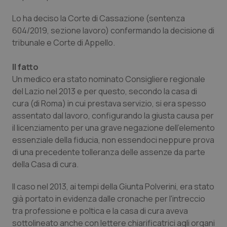
Calabria
Asma & BPCO
Lo ha deciso la Corte di Cassazione (sentenza
604/2019, sezione lavoro) confermando la decisione di
Campania
Car-T
tribunale e Corte di Appello.
Emilia-Romagna
Colesterolo & coronaropatie
Il fatto
Un medico era stato nominato Consigliere regionale
Friuli Venezia Giulia
Dermatite Atopica
del Lazio nel 2013 e per questo, secondo la casa di
cura (di Roma) in cui prestava servizio, si era spesso
Lazio
Diabete & glucometri
assentato dal lavoro, configurando la giusta causa per
il licenziamento per una grave negazione dell'elemento
Liguria
Disturbi dell’umore
essenziale della fiducia, non essendoci neppure prova
di una precedente tolleranza delle assenze da parte
della Casa di cura.
Lombardia
Dolore
Il caso nel 2013, ai tempi della Giunta Polverini, era stato
Marche
Donna & Salute
già portato in evidenza dalle cronache per l'intreccio
tra professione e poltica e la casa di cura aveva
Molise
Epatiti
sottolineato anche con lettere chiarificatrici agli organi