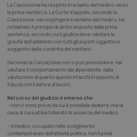
Valle D’Aosta
Oncodermatologia
La Cassazione ha respinto il reclamo del medico verso
la prima sentenza. La Corte d'appello, secondo la
Veneto
Oncoematologia
Cassazione, nel respingere il reclamo del medico, ha
richiamato il principio di diritto esposto dalla prima
Oncologia & Nutrizione
sentenza, secondo cui il giudice deve valutare la
gravità dell'addebito con tutti gli aspetti oggettivi e
Psoriasi & pelle
soggettivi della condotta del sanitario.
Secondo la Cassazione non si può prescindere, nel
Quotidiano Cardiologia
valutare il comportamento del dipendente, dalla
valutazione di quanto questo intacchi il rapporto di
Quotidiano Chirurgia
fiducia con il datore di lavoro.
Quotidiano Oncologia
Nel corso del giudizio è emerso che
:
– non ci sono prove da cui è possibile dedurre che la
Quotidiano Pediatria
casa di cura abbia tollerato le assenze del medico,
– il medico, occupato nello svolgimento
Rene & patologie urogenitali
contemporaneo dell’attività politica, non ha mai