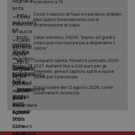
scendono a 19
Covid. Il silenzio di Fauci e il perdono di Biden.
Ma il Quinto Emendamento non è
un’ammissione di colpa
Caldo estremo, FADOI: “Sopra i 40 gradi il
corpo può non riuscire più a disperdere il
calore”
_ga_KM60CM4NPH
.quotidianosanita.it
1 anno
mes
Comparto Sanità. Firmato il contratto 2025-
2027. Aumenti fino a 240 euro per gli
infermieri, arriva il capitolo sull'IA e nuove
tutele per il personale
Eclissi solare del 12 agosto 2026, come
osservarla in sicurezza
Fornitore
/
Nome
Scadenza
Descrizion
Dominio
Nome
Fornitore
/
Dominio
Scadenza
Des
_ga_0VMQEQKQ1N
.quotidianosanita.it
1 anno 1
Questo
mese
cookie
VISITOR_INFO1_LIVE
5 mesi 4
Que
Google LLC
viene
settimane
imp
.youtube.com