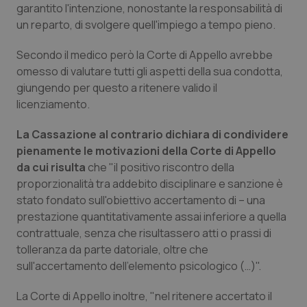
garantito l'intenzione, nonostante la responsabilità di
Salute orale & impianti
un reparto, di svolgere quell'impiego a tempo pieno.
Sangue & coagulazione
Secondo il medico però la Corte di Appello avrebbe
omesso di valutare tutti gli aspetti della sua condotta,
Tiroide
giungendo per questo a ritenere valido il
licenziamento.
Tumore al seno
La Cassazione al contrario dichiara di condividere
pienamente le motivazioni della Corte di Appello
Tumore ovarico
da cui risulta
che "il positivo riscontro della
proporzionalità tra addebito disciplinare e sanzione è
Tumori del Polmone & Testa Collo
stato fondato sull'obiettivo accertamento di – una
prestazione quantitativamente assai inferiore a quella
Tumori gastrointestinali
contrattuale, senza che risultassero atti o prassi di
tolleranza da parte datoriale, oltre che
Ulcera & Reflusso
sull'accertamento dell'elemento psicologico (…)".
La Corte di Appello inoltre, "nel ritenere accertato il
Vaccini