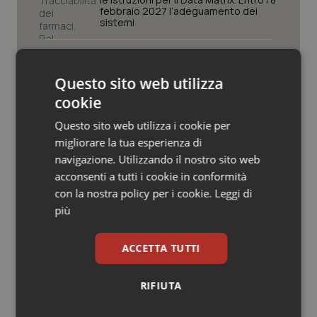
Valle D’Aosta
Oncodermatologia
febbraio 2027 l’adeguamento dei
sistemi
Veneto
Oncoematologia
Farmacisti in prima linea anche
d’estate. Da Fofi il vademecum per
Oncologia & Nutrizione
vacanze in sicurezza
Questo sito web utilizza
cookie
Psoriasi & pelle
Screening oncologici. Assistenti
Questo sito web utilizza i cookie per
sanitari Fno Tsrm e Pstrp: “La
migliorare la tua esperienza di
prevenzione è un diritto, l’adesione
Quotidiano Cardiologia
una scelta consapevole”
navigazione. Utilizzando il nostro sito web
acconsenti a tutti i cookie in conformità
Quotidiano Chirurgia
Medicina, posti vuoti e studenti
con la nostra policy per i cookie.
Leggi di
esclusi. Il Consiglio di Stato accoglie il
più
ricorso di C&P: semestre filtro
Quotidiano Oncologia
penalizza il merito
ACCETTA TUTTI
Quotidiano Pediatria
RIFIUTA
Rene & patologie urogenitali
Ultime analisi e review da QS Pro