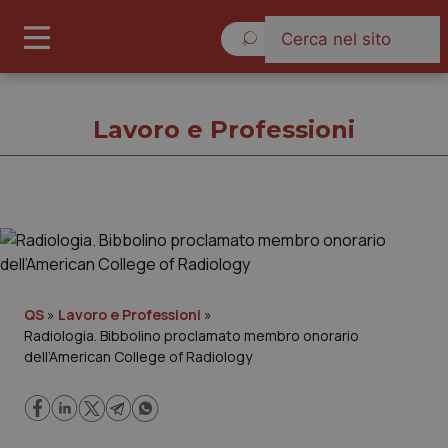
Giovedì 6 Agosto 2026
Lavoro e Professioni
Lavoro e Professioni
Cronache
QS
»
Lavoro e Professioni
»
Radiologia. Bibbolino proclamato membro onorario
Governo e Parlamento
dell’American College of Radiology
Regioni e Asl
Lavoro e Professioni