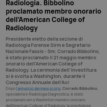
Radiologia. Bibbolino
proclamato membro onorario
Scienza e Farmaci
dell’American College of
Studi e Analisi
Radiology
Lettere al direttore
Presidente eletto della sezione di
Radiologia Forense Sirm e Segretario
Edizioni Regionali
Nazionale Fassis - Snr, Corrado Bibbolino,
è stato proclamato il 21 maggio membro
QS Pro
onorario dell’American College of
Radiology. La cerimonia dell’investitura
Professionisti Sanitari.AI
si è svolta a Washington, durante il
Congresso Annuale dell’Acr
Abruzzo
QS Pro Gold
Dopo
l’annuncio dei mesi scorsi
, Corrado Bibbolino,
specialista in Radiologia Diagnostica, è stato
QS Club
Newsletter
Basilicata
Artrite & artrosi
proclamato ieri a Washinton membro onorario
dell’American College of Radiology, la prestigiosa