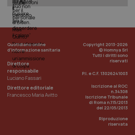
Quotidiano online
Copyright 2013-2026
d'informazione sanitaria
© Homnya Srl
Tutti i diritti sono
riservati
Direttore
responsabile
P.I. e C.F. 13026241003
Luciano Fassari
Iscrizione al ROC
Direttore editoriale
n.34308
Francesco Maria Avitto
PHPSESSID
Sessio
PHP.net
Iscrizione Tribunale
www.quotidianosanita.it
di Roma n.115/2013
del 22/05/2013
Riproduzione
riservata