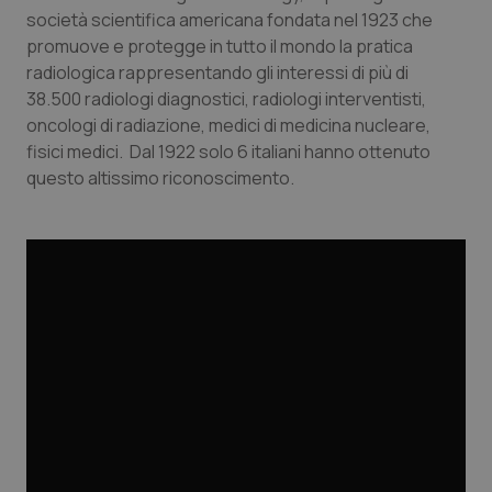
Calabria
Asma & BPCO
società scientifica americana fondata nel 1923 che
promuove e protegge in tutto il mondo la pratica
radiologica rappresentando gli interessi di più di
Campania
Car-T
38.500 radiologi diagnostici, radiologi interventisti,
oncologi di radiazione, medici di medicina nucleare,
Emilia-Romagna
Colesterolo & coronaropatie
fisici medici. Dal 1922 solo 6 italiani hanno ottenuto
questo altissimo riconoscimento.
Friuli Venezia Giulia
Dermatite Atopica
Lazio
Diabete & glucometri
Liguria
Disturbi dell’umore
Lombardia
Dolore
Marche
Donna & Salute
Molise
Epatiti