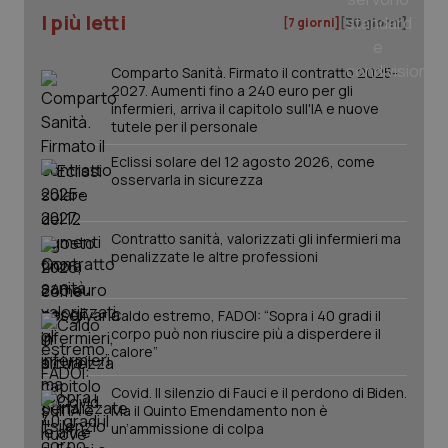
I più letti
[7 giorni]
[30 giorni]
tracking-sites-ironfish-
www.quotidianosanita.it
4
tracking-enable
settim
2 gior
Comparto Sanità. Firmato il contratto 2025-
2027. Aumenti fino a 240 euro per gli
infermieri, arriva il capitolo sull'IA e nuove
tutele per il personale
tracking-sites-ironfish-
www.quotidianosanita.it
4
session-id
settim
Eclissi solare del 12 agosto 2026, come
2 gior
osservarla in sicurezza
Contratto sanità, valorizzati gli infermieri ma
penalizzate le altre professioni
_ga
1 anno
Google LLC
mes
.quotidianosanita.it
Caldo estremo, FADOI: “Sopra i 40 gradi il
corpo può non riuscire più a disperdere il
calore”
Covid. Il silenzio di Fauci e il perdono di Biden.
Ma il Quinto Emendamento non è
un’ammissione di colpa