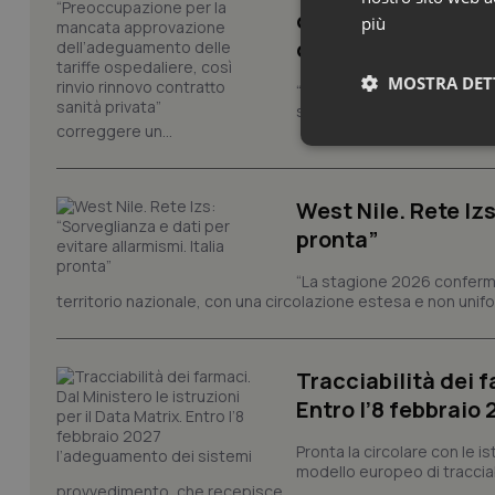
dell’adeguamento d
più
contratto sanità p
MOSTRA DET
“Nel Decreto PA era previst
sull'adeguamento delle tar
correggere un...
Neces
West Nile. Rete Izs
pronta”
“La stagione 2026 conferma
territorio nazionale, con una circolazione estesa e non uniform
I cookie necessari con
e l'accesso alle aree 
Tracciabilità dei f
Nome
Entro l’8 febbraio
VISITOR_PRIVACY_
Pronta la circolare con le i
modello europeo di tracciabi
provvedimento, che recepisce...