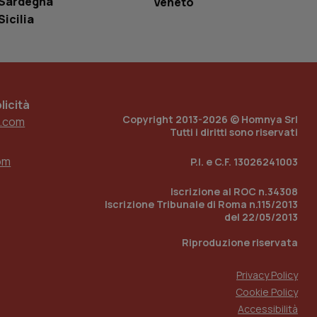
Sardegna
Veneto
r il sito, ma un
tato di accesso per
Sicilia
a Google Analytics
sione.
icità
Copyright 2013-2026 © Homnya Srl
.com
 tenere traccia
Tutti i diritti sono riservati
i Youtube incorporati
tics per mantenere
tore del sito web sta
ell'interfaccia di
om
P.I. e C.F. 13026241003
 tenere traccia
Iscrizione al ROC n.34308
i Youtube incorporati
Iscrizione Tribunale di Roma n.115/2013
tore del sito web sta
ell'interfaccia di
del 22/05/2013
Riproduzione riservata
 tenere traccia
Privacy Policy
r la gestione
one dell’esperienza
Cookie Policy
Accessibilità
e per abilitare il