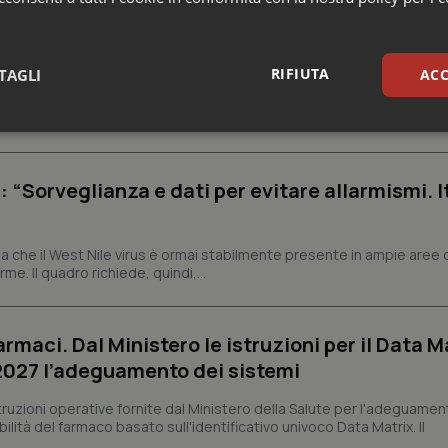
elle tariffe ospedaliere, così rinvio rinnovo
rivata”
RIFIUTA
TAGLI
ACC
a una norma che, dopo quattordici anni, interveniva per la prima volt
iffe ospedaliere, seppur in modo parziale, riconoscendo la necessit
sari
Statistici
Mar
: “Sorveglianza e dati per evitare allarmismi. I
 che il West Nile virus è ormai stabilmente presente in ampie aree 
e. Il quadro richiede, quindi,...
Necessari
Statistici
Marketing
tribuiscono a rendere fruibile il sito web abilitandone funzionalità di base quali la nav
protette del sito. Il sito web non è in grado di funzionare correttamente senza questi coo
armaci. Dal Ministero le istruzioni per il Data M
Fornitore
/
Dominio
Scadenza
Descrizione
 2027 l’adeguamento dei sistemi
METADATA
5 mesi 4
Questo cookie viene utilizzato p
YouTube
settimane
scelte di consenso e privacy dell'
.youtube.com
struzioni operative fornite dal Ministero della Salute per l'adeguamen
interazione con il sito. Registra i
lità del farmaco basato sull'identificativo univoco Data Matrix. Il
del visitatore riguardo a varie pol
impostazioni sulla privacy, garan