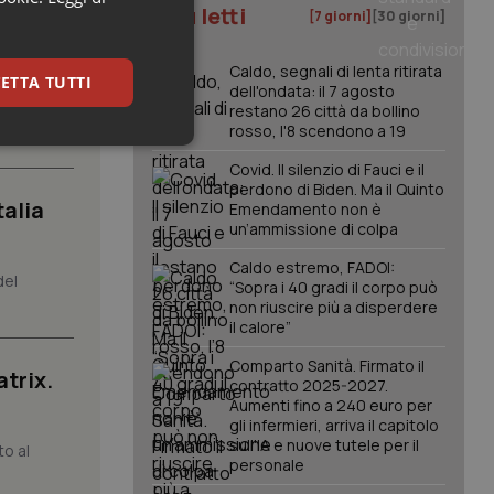
I più letti
[7 giorni]
[30 giorni]
Caldo, segnali di lenta ritirata
ETTA TUTTI
a
dell'ondata: il 7 agosto
à di
restano 26 città da bollino
rosso, l'8 scendono a 19
keting
Covid. Il silenzio di Fauci e il
perdono di Biden. Ma il Quinto
talia
Emendamento non è
un’ammissione di colpa
Caldo estremo, FADOI:
del
“Sopra i 40 gradi il corpo può
non riuscire più a disperdere
il calore”
igazione sulle pagine
kie.
Comparto Sanità. Firmato il
atrix.
contratto 2025-2027.
Aumenti fino a 240 euro per
gli infermieri, arriva il capitolo
er memorizzare le
utente per la loro
sull'IA e nuove tutele per il
to al
 dati sul consenso
personale
itiche e
tendo che le loro