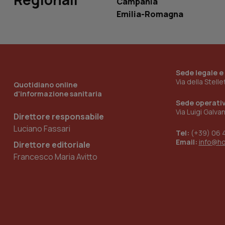
Campania
Emilia-Romagna
_ga_KM60CM4NPH
Sede legale e
Nome
Nome
Via della Stell
Quotidiano online
VISITOR_INFO1_LIV
d'informazione sanitaria
_ga_0VMQEQKQ1N
Sede operati
Via Luigi Galva
Direttore responsabile
Luciano Fassari
__Secure-YNID
Tel:
(+39) 06 
Email:
info@h
Direttore editoriale
Francesco Maria Avitto
YSC
__Secure-
ROLLOUT_TOKEN
tracking-sites-