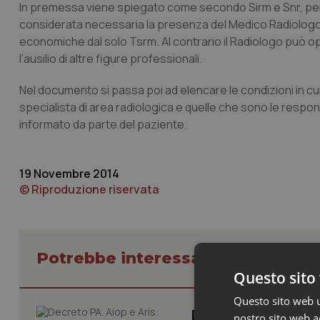
In premessa viene spiegato come secondo Sirm e Snr, per le a
considerata necessaria la presenza del Medico Radiolo
economiche dal solo Tsrm. Al contrario il Radiologo può op
l’ausilio di altre figure professionali.
Nel documento si passa poi ad elencare le condizioni in cui
specialista di area radiologica e quelle che sono le resp
informato da parte del paziente.
19 Novembre 2014
© Riproduzione riservata
Potrebbe interessarti in Lavoro e
Questo sito 
Questo sito web ut
Decreto PA. Aiop 
nostro sito web ac