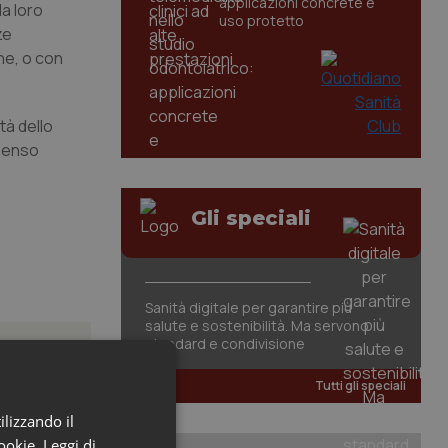
applicazioni concrete e
da loro
uso protetto
ze
ne, o con
tà dello
nsenso
Gli speciali
Sanità digitale per garantire più
salute e sostenibilità. Ma servono
standard e condivisione
Tutti gli speciali
ilizzando il
azione
cookie.
Leggi di