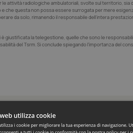
ttività radiologiche ambulatoriali, svolte sul territorio, sia 
go e che questa non possa essere surrogata per mere esigen
erare da solo, rimanendo il responsabile dell’intera prestazio
 è giustificata la telegestione, quelle che sono le responsabili
onsabilità del Tsrm. Si conclude spiegando l'importanza del co
 Professioni
web utilizza cookie
ilizza i cookie per migliorare la tua esperienza di navigazione. Ut
e Aris: “Preoccupazione per la mancata approv
consenti a tutti i cookie in conformità con la nostra policy per i 