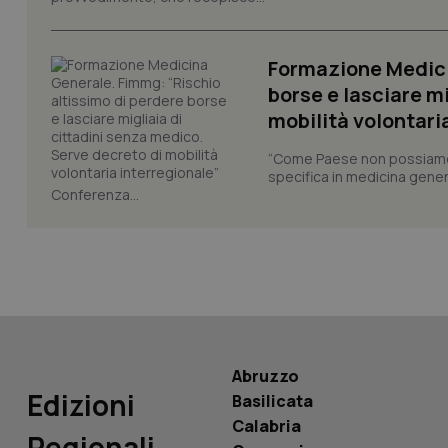
CookieScriptConse
Formazione Medici
borse e lasciare m
mobilità volontari
tracking-sites-ironf
tracking-enable
“Come Paese non possiamo 
specifica in medicina gener
tracking-sites-ironf
Conferenza...
session-id
_ga
Abruzzo
PHPSESSID
Edizioni
Basilicata
Calabria
Regionali