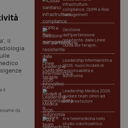
infrastrutture,
compliance, GDPR e Risk
management
ività
Gestione
dell'Ipertensione
', il
resistente: dalle Linee
Guida alle terapie
radiologia
innovative
ulle
Leadership Infermieristica
 medico
2026: nuovi modelli di
esigenze
responsabilità e
autonomia
 il
Leadership Medica 2026:
guidare team clinici ad
alte prestazioni
l’esame da
AI e telemedicina nello
studio odontoiatrico: