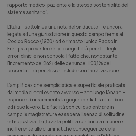
Calabria
Asma & BPCO
rapporto medico-paziente e la stessa sostenibilità del
sistema sanitario".
Campania
Car-T
L’Italia – sottolinea una nota del sindacato – è ancora
legata ad una giurisdizione in questo campo ferma al
Emilia-Romagna
Colesterolo & coronaropatie
Codice Rocco (1930) ed è rimasto l’unico Paese in
Europa a prevedere la perseguibilità penale degli
Friuli Venezia Giulia
Dermatite Atopica
errori clinici e non consola il fatto che, nonostante
l’incremento del 24% delle denunce, il 98,1% dei
Lazio
Diabete & glucometri
procedimenti penali si conclude con l’archiviazione.
Liguria
Disturbi dell’umore
L’amplificazione semplicistica e superficiale praticata
dai media di ogni evento avverso – aggiunge l'Anaao –
Lombardia
Dolore
espone ad una immeritata gogna mediatica il medico
ed il suo lavoro. E la facilità con cui può entrare in
campo la magistratura esaspera il senso di solitudine
Marche
Donna & Salute
ed ingiustizia. Tuttavia la politica continua a rimanere
indifferente alle drammatiche conseguenze della
Molise
Epatiti