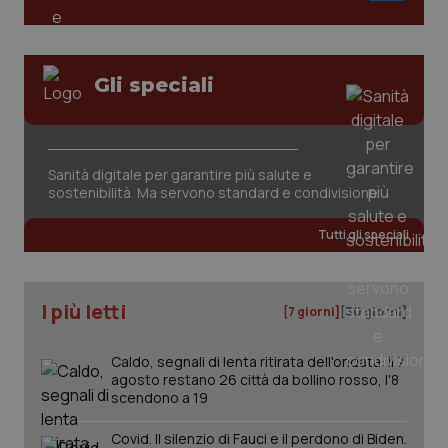
Gli speciali
Sanità digitale per garantire più salute e
tracking-sites-ironfish-
www.quotidianosanita.it
4
tracking-enable
settim
sostenibilità. Ma servono standard e condivisione
2 gior
Tutti gli speciali
tracking-sites-ironfish-
www.quotidianosanita.it
4
session-id
settim
I più letti
[7 giorni]
[30 giorni]
2 gior
Caldo, segnali di lenta ritirata dell'ondata: il 7
agosto restano 26 città da bollino rosso, l'8
scendono a 19
_ga
1 anno
Google LLC
mes
.quotidianosanita.it
Covid. Il silenzio di Fauci e il perdono di Biden.