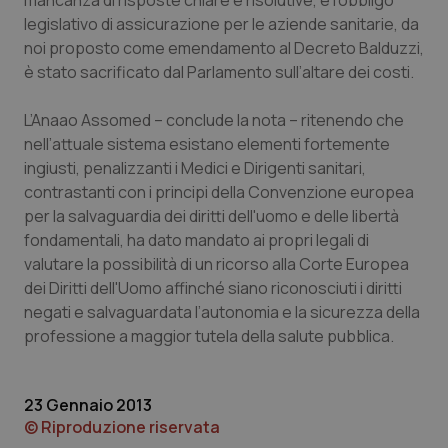
mancanza di risposte chiare e risolutive, e l’obbligo
legislativo di assicurazione per le aziende sanitarie, da
Piemonte
HIV
noi proposto come emendamento al Decreto Balduzzi,
è stato sacrificato dal Parlamento sull’altare dei costi.
Provincia Autonoma di Bolzano
Infezioni & Febbre
L’Anaao Assomed – conclude la nota – ritenendo che
Provincia Autonoma di Trento
Ipertensione & Scompenso
nell’attuale sistema esistano elementi fortemente
ingiusti, penalizzanti i Medici e Dirigenti sanitari,
Puglia
Malattie rare
contrastanti con i principi della Convenzione europea
per la salvaguardia dei diritti dell'uomo e delle libertà
fondamentali, ha dato mandato ai propri legali di
Sardegna
Malattia di Crohn & Rettocolite Ulcerosa
valutare la possibilità di un ricorso alla Corte Europea
dei Diritti dell'Uomo affinché siano riconosciuti i diritti
Sicilia
Neuroscienze & patologie neurodegenerative
negati e salvaguardata l’autonomia e la sicurezza della
professione a maggior tutela della salute pubblica.
Toscana
Obesità
Umbria
Oftalmologia
23 Gennaio 2013
© Riproduzione riservata