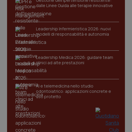
Gestione dell'Ipertensione resistente:
dalle Linee Guida alle terapie innovative
Nome
Fornitore
/
Dominio
Scaden
VISITOR_PRIVACY_METADATA
5 mesi
YouTube
settim
.youtube.com
Leadership Infermieristica 2026: nuovi
modelli di responsabilità e autonomia
Leadership Medica 2026: guidare team
clinici ad alte prestazioni
AI e telemedicina nello studio
odontoiatrico: applicazioni concrete e
uso protetto
CookieScriptConsent
5 mesi
CookieScript
settim
www.quotidianosanita.it