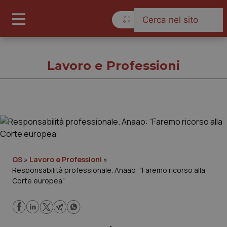
Domenica 9 Agosto 2026
Lavoro e Professioni
Lavoro e Professioni
Cronache
QS
»
Lavoro e Professioni
»
Responsabilità professionale. Anaao: “Faremo ricorso alla
Governo e Parlamento
Corte europea”
Regioni e Asl
Lavoro e Professioni