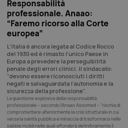
Responsabilità
professionale. Anaao:
Scienza e Farmaci
“Faremo ricorso alla Corte
Studi e Analisi
europea”
Lettere al direttore
L’Italia è ancora legata al Codice Rocco
del 1930 ed è rimasto l’unico Paese in
Edizioni Regionali
Europa a prevedere la perseguibilità
penale degli errori clinici. Il sindacato:
QS Pro
"devono essere riconosciuti i diritti
negati e salvaguardata l’autonomia e la
Professionisti Sanitari.AI
sicurezza della professione".
La questione esplosiva della responsabilità
Abruzzo
QS Pro Gold
professionale – secondo l'Anaao Assomed – "rischia di
compromettere ulteriormente la crisi strutturale in cui
QS Club
Newsletter
Basilicata
Artrite & artrosi
versa la sanità pubblica e minaccia di trasformarsi nelle
sabbie mobili nelle quali affonderà definitivamente il