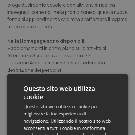
progettuali con le scuole e con altri enti di ricerca
Salute orale & impianti
impegnati, come noi, nella promozione di questa nuova
forma di apprendimento che mira a rafforzare il legame
Sangue & coagulazione
tra scienza e società.
Tiroide
Nella Homepage sono disponibili:
–
aggiornamenti In primo piano sulle attività di
Tumore al seno
Alternanza Scuola Lavoro svolte in ISS
–
sezione Aree Tematiche per accedere alla
Tumore ovarico
descrizione dei percorsi
–
link alle notizie del MIUR di interesse per Alternanza
Scuola Lavoro
Tumori del Polmone & Testa Collo
Questo sito web utilizza
–
accesso all’Area Riservata per gestire in modo
cookie
informatizzato tutte le attività svolte con le scuole e
Tumori gastrointestinali
all’interno dell’ISS generando anche un registro per
Questo sito web utilizza i cookie per
gestire presenze, autorizzazioni di accesso, logistica
migliorare la tua esperienza di
Ulcera & Reflusso
in sicurezza degli spazi.
navigazione. Utilizzando il nostro sito web
acconsenti a tutti i cookie in conformità
Vaccini