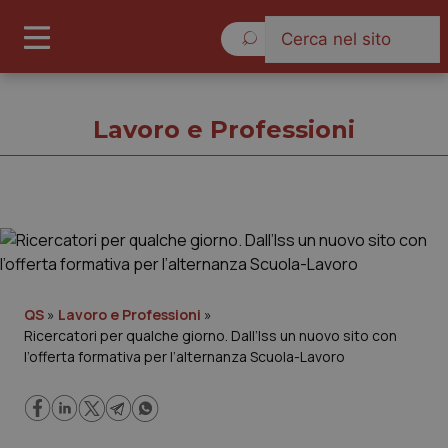
Venerdì 7 Agosto 2026
Lavoro e Professioni
Lavoro e Professioni
Cronache
QS
»
Lavoro e Professioni
»
Ricercatori per qualche giorno. Dall’Iss un nuovo sito con
Governo e Parlamento
l’offerta formativa per l’alternanza Scuola-Lavoro
Regioni e Asl
Lavoro e Professioni