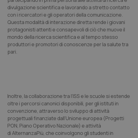
partecipando in prima persona alle attività di ricerca e
divulgazione scientifica e lavorando a stretto contatto
Piemonte
HIV
con i ricercatori e gli operatori della comunicazione.
Questa modalità di interazione diretta rende i giovani
Provincia Autonoma di Bolzano
Infezioni & Febbre
protagonisti attenti e consapevoli di ciò che muove il
mondo della ricerca scientifica e al tempo stesso
Provincia Autonoma di Trento
Ipertensione & Scompenso
produttori e promotori di conoscenze per la salute tra
pari.
Puglia
Malattie rare
Sardegna
Malattia di Crohn & Rettocolite Ulcerosa
Sicilia
Neuroscienze & patologie neurodegenerative
Inoltre, la collaborazione tra l’ISS e le scuole si estende
oltre i percorsi canonici disponibili, per gli istituti in
Toscana
Obesità
convenzione, attraverso lo sviluppo di attività
progettuali finanziate dall’Unione europea (Progetti
Umbria
Oftalmologia
PON, Piano Operativo Nazionale) e attività
di AlternanzaPiù, che coinvolgono gli studenti in