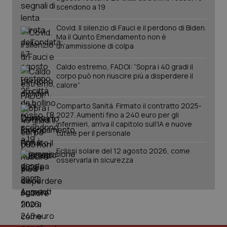
scendono a 19
PHPSESSID
Sessio
PHP.net
Covid. Il silenzio di Fauci e il perdono di Biden.
www.quotidianosanita.it
Ma il Quinto Emendamento non è
un’ammissione di colpa
Caldo estremo, FADOI: “Sopra i 40 gradi il
corpo può non riuscire più a disperdere il
calore”
Comparto Sanità. Firmato il contratto 2025-
2027. Aumenti fino a 240 euro per gli
infermieri, arriva il capitolo sull'IA e nuove
tutele per il personale
Eclissi solare del 12 agosto 2026, come
osservarla in sicurezza
_ga_KM60CM4NPH
.quotidianosanita.it
1 anno
mes