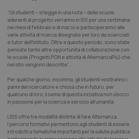
Calabria
Asma & BPCO
“Gli studenti – si legge in una nota – delle scuole
aderenti al progetto verranno in ISS per una settimana
Campania
Car-T
nei mesi di febbraio e di marzo e parteciperanno alle
varie attività di ricerca disegnate per loro da scienziati
Emilia-Romagna
Colesterolo & coronaropatie
e tutor dell’Istituto. Oltre a questo periodo, sono state
pensate tante altre opportunità di collaborazione con
Friuli Venezia Giulia
Dermatite Atopica
le scuole (Progetti PON e attività di AlternanzaPiù) che
nel sito vengono descritte”.
Lazio
Diabete & glucometri
Per qualche giorno, insomma, gli studenti vestiranno i
Liguria
Disturbi dell’umore
panni del ricercatore e chissà che in futuro, per
qualcuno di loro, il seme di questa iniziativa non sbocci
Lombardia
Dolore
in passione per la scienza e servizio all’umanità.
L’ISS offre tre modalità distinte di fare Alternanza.
Marche
Donna & Salute
I percorsi formativi permettono agli studenti di essere
introdotti a tematiche importanti per la salute pubblica
Molise
Epatiti