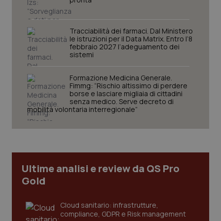
protette del sito. Il sito web non è in grado di
funzionare correttamente senza questi cookie.
Nome
Fornitore
/
Dominio
Scaden
Tracciabilità dei farmaci. Dal Ministero
le istruzioni per il Data Matrix. Entro l’8
VISITOR_PRIVACY_METADATA
5 mesi
YouTube
febbraio 2027 l’adeguamento dei
settim
.youtube.com
sistemi
Formazione Medicina Generale.
Fimmg: “Rischio altissimo di perdere
borse e lasciare migliaia di cittadini
senza medico. Serve decreto di
mobilità volontaria interregionale”
Ultime analisi e review da QS Pro
Gold
CookieScriptConsent
5 mesi
CookieScript
Cloud sanitario: infrastrutture,
settim
www.quotidianosanita.it
compliance, GDPR e Risk management