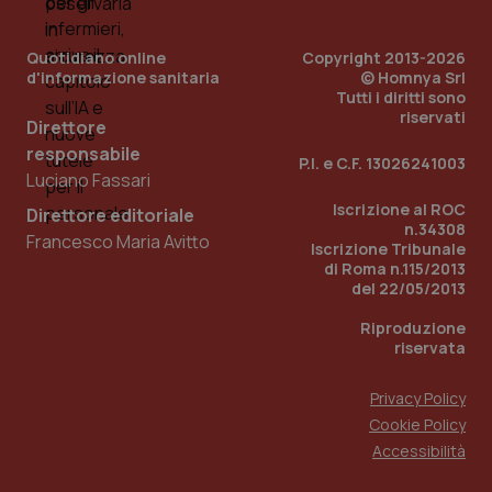
Quotidiano online
Copyright 2013-2026
d'informazione sanitaria
© Homnya Srl
Tutti i diritti sono
riservati
Direttore
responsabile
P.I. e C.F. 13026241003
Fornitore
/
Nome
Scadenza
Descrizion
Luciano Fassari
Dominio
Nome
Fornitore
/
Dominio
Scadenza
Des
Iscrizione al ROC
Direttore editoriale
_ga_0VMQEQKQ1N
.quotidianosanita.it
1 anno 1
Questo
n.34308
mese
cookie
VISITOR_INFO1_LIVE
5 mesi 4
Que
Google LLC
Francesco Maria Avitto
Iscrizione Tribunale
viene
settimane
imp
.youtube.com
utilizzato
You
di Roma n.115/2013
da Google
ten
del 22/05/2013
Analytics
pre
per
del
mantener
Riproduzione
vid
lo stato
inco
riservata
della
può
sessione.
det
vis
Privacy Policy
web
uti
Cookie Policy
nuo
Accessibilità
ver
dell
You