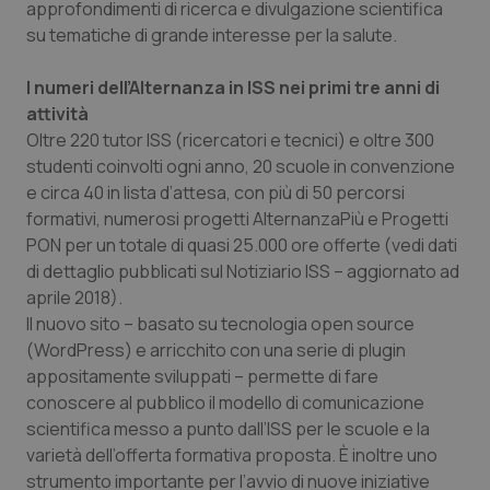
Valle D’Aosta
Oncodermatologia
approfondimenti di ricerca e divulgazione scientifica
su tematiche di grande interesse per la salute.
Veneto
Oncoematologia
I numeri dell’Alternanza in ISS nei primi tre anni di
attività
Oncologia & Nutrizione
Oltre 220 tutor ISS (ricercatori e tecnici) e oltre 300
studenti coinvolti ogni anno, 20 scuole in convenzione
Psoriasi & pelle
e circa 40 in lista d’attesa, con più di 50 percorsi
formativi, numerosi progetti AlternanzaPiù e Progetti
Quotidiano Cardiologia
PON per un totale di quasi 25.000 ore offerte (vedi dati
di dettaglio pubblicati sul Notiziario ISS – aggiornato ad
Quotidiano Chirurgia
aprile 2018).
Il nuovo sito – basato su tecnologia open source
Quotidiano Oncologia
(WordPress) e arricchito con una serie di plugin
appositamente sviluppati – permette di fare
Quotidiano Pediatria
conoscere al pubblico il modello di comunicazione
scientifica messo a punto dall’ISS per le scuole e la
varietà dell’offerta formativa proposta. È inoltre uno
Rene & patologie urogenitali
strumento importante per l’avvio di nuove iniziative