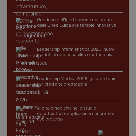
Gestione dell'Ipertensione resistente:
dalle Linee Guida alle terapie innovative
Leadership Infermieristica 2026: nuovi
modelli di responsabilità e autonomia
tracking-sites-ironfish-
www.quotidianosanita.it
4
tracking-enable
settim
2 gior
Leadership Medica 2026: guidare team
clinici ad alte prestazioni
tracking-sites-ironfish-
www.quotidianosanita.it
4
session-id
settim
2 gior
AI e telemedicina nello studio
odontoiatrico: applicazioni concrete e
uso protetto
_ga
1 anno
Google LLC
mes