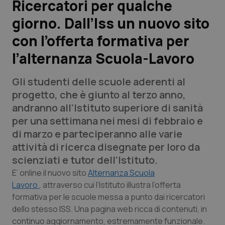
Ricercatori per qualche
giorno. Dall’Iss un nuovo sito
Scienza e Farmaci
con l’offerta formativa per
Studi e Analisi
l’alternanza Scuola-Lavoro
Lettere al direttore
Gli studenti delle scuole aderenti al
progetto, che è giunto al terzo anno,
Edizioni Regionali
andranno all’Istituto superiore di sanità
per una settimana nei mesi di febbraio e
QS Pro
di marzo e parteciperanno alle varie
attività di ricerca disegnate per loro da
Professionisti Sanitari.AI
scienziati e tutor dell’Istituto.
E’ online il nuovo sito
Alternanza Scuola
Abruzzo
QS Pro Gold
Lavoro
, attraverso cui l’Istituto illustra l’offerta
formativa per le scuole messa a punto dai ricercatori
QS Club
Newsletter
Basilicata
Artrite & artrosi
dello stesso ISS. Una pagina web ricca di contenuti, in
continuo aggiornamento, estremamente funzionale.