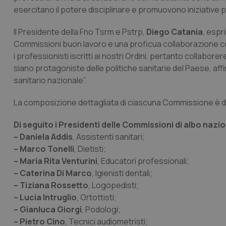
esercitano il potere disciplinare e promuovono iniziative per
Il Presidente della Fno Tsrm e Pstrp,
Diego Catania
, espr
Commissioni buon lavoro e una proficua collaborazione con
i professionisti iscritti ai nostri Ordini, pertanto collabo
siano protagoniste delle politiche sanitarie del Paese, affi
sanitario nazionale”.
La composizione dettagliata di ciascuna Commissione è di
Di seguito i Presidenti delle Commissioni di albo nazio
– Daniela Addis
, Assistenti sanitari;
– Marco Tonelli
, Dietisti;
– Maria Rita Venturini
, Educatori professionali;
– Caterina Di Marco
, Igienisti dentali;
– Tiziana Rossetto
, Logopedisti;
– Lucia Intruglio
, Ortottisti;
– Gianluca Giorgi
, Podologi;
– Pietro Cino
, Tecnici audiometristi;