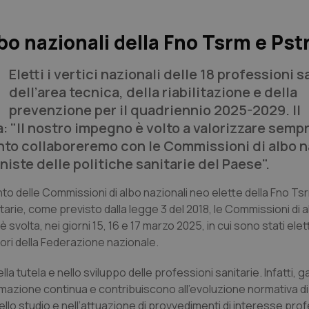
bo nazionali della Fno Tsrm e Pst
Eletti i vertici nazionali delle 18 professioni s
dell’area tecnica, della riabilitazione e della
prevenzione per il quadriennio 2025-2029. Il
 "Il nostro impegno è volto a valorizzare sempr
tanto collaboreremo con le Commissioni di albo n
iste delle politiche sanitarie del Paese".
to delle Commissioni di albo nazionali neo elette della Fno Ts
arie, come previsto dalla legge 3 del 2018, le Commissioni di a
svolta, nei giorni 15, 16 e 17 marzo 2025, in cui sono stati elett
ori della Federazione nazionale.
 tutela e nello sviluppo delle professioni sanitarie. Infatti, 
ormazione continua e contribuiscono all’evoluzione normativa d
nello studio e nell’attuazione di provvedimenti di interesse pro