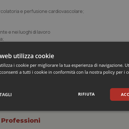
circolatoria e perfusione cardiovascolare;
nte e nei luoghi di lavoro
ca;
;
web utilizza cookie
ella età evolutiva;
ilizza i cookie per migliorare la tua esperienza di navigazione. Ut
consenti a tutti i cookie in conformità con la nostra policy per i 
RIFIUTA
TAGLI
ACC
sari
Statistici
Mar
 Professioni