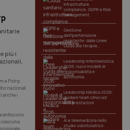
infrastrutture,
compliance, GDPR e Risk
management
rp
anitarie
Gestione
dell'Ipertensione
resistente: dalle Linee
Guida alle terapie
innovative
e più i
azionali,
Leadership Infermieristica
2026: nuovi modelli di
responsabilità e
autonomia
rm e Pstrp.
lbo nazionali
Leadership Medica 2026:
i anche i
guidare team clinici ad
alte prestazioni
garantiscono
AI e telemedicina nello
i ciascuna
studio odontoiatrico:
fessionale,