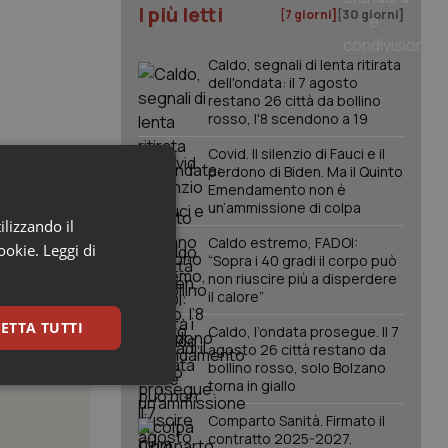
I più letti
[7 giorni]
[30 giorni]
Caldo, segnali di lenta ritirata
dell'ondata: il 7 agosto
restano 26 città da bollino
rosso, l'8 scendono a 19
Covid. Il silenzio di Fauci e il
perdono di Biden. Ma il Quinto
Emendamento non è
un’ammissione di colpa
ilizzando il
Caldo estremo, FADOI:
cookie.
Leggi di
“Sopra i 40 gradi il corpo può
non riuscire più a disperdere
il calore”
ETTA TUTTI
Caldo, l’ondata prosegue. Il 7
agosto 26 città restano da
bollino rosso, solo Bolzano
torna in giallo
keting
Comparto Sanità. Firmato il
contratto 2025-2027.