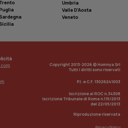
Trento
Umbria
tore del sito web sta
ell'interfaccia di
Puglia
Valle D’Aosta
Sardegna
Veneto
 tenere traccia
i Youtube incorporati
Sicilia
tore del sito web sta
ell'interfaccia di
 tenere traccia
r la gestione
icità
one dell’esperienza
Copyright 2013-2026 © Homnya Srl
.com
Tutti i diritti sono riservati
e per abilitare il
loggato con identity
om
P.I. e C.F. 13026241003
Iscrizione al ROC n.34308
Iscrizione Tribunale di Roma n.115/2013
del 22/05/2013
Riproduzione riservata
Privacy Policy