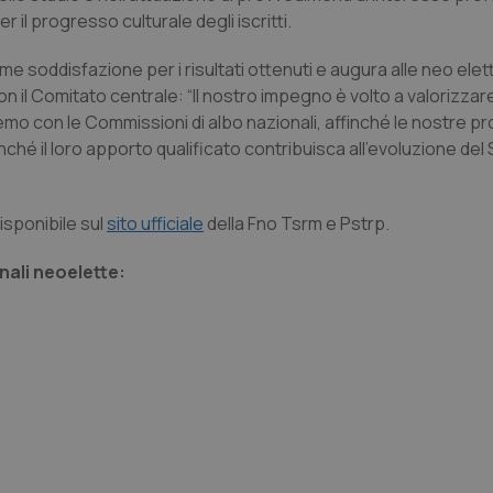
 il progresso culturale degli iscritti.
ime soddisfazione per i risultati ottenuti e augura alle neo elet
 il Comitato centrale: “Il nostro impegno è volto a valorizza
reremo con le Commissioni di albo nazionali, affinché le nostre p
nché il loro apporto qualificato contribuisca all’evoluzione del
sponibile sul
sito ufficiale
della Fno Tsrm e Pstrp.
nali neoelette: