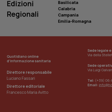
Edizioni
Basilicata
Calabria
Regionali
Campania
__Secure-YNID
Emilia-Romagna
YSC
__Secure-
Sede legale e
ROLLOUT_TOKEN
Via della Stell
Quotidiano online
d'informazione sanitaria
tracking-sites-
Sede operati
ironfish-tracking-
Via Luigi Galva
named-enable
Direttore responsabile
Luciano Fassari
Tel:
(+39) 06 
Email:
info@h
Direttore editoriale
Francesco Maria Avitto