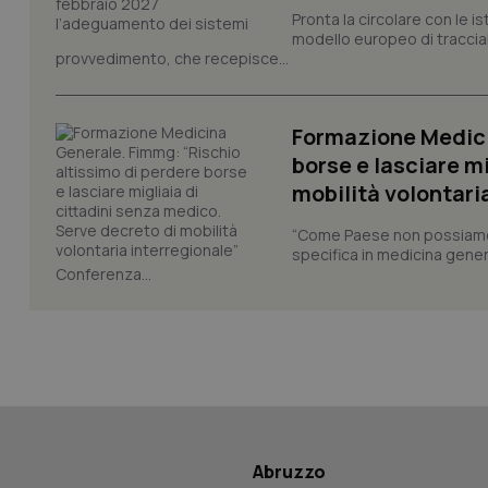
Pronta la circolare con le i
modello europeo di tracciabi
_ga
provvedimento, che recepisce...
Formazione Medici
borse e lasciare m
mobilità volontari
PHPSESSID
“Come Paese non possiamo 
specifica in medicina gener
Conferenza...
_ga_KM60CM4NPH
Nome
Nome
VISITOR_INFO1_LIV
Abruzzo
_ga_0VMQEQKQ1N