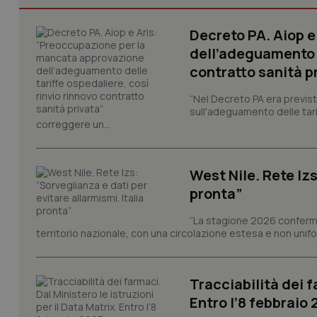
Decreto PA. Aiop 
dell’adeguamento d
contratto sanità p
I cookie necessari con
e l'accesso alle aree 
“Nel Decreto PA era previst
sull'adeguamento delle tar
Nome
correggere un...
VISITOR_PRIVACY_
West Nile. Rete Izs
pronta”
CookieScriptConse
“La stagione 2026 conferma
territorio nazionale, con una circolazione estesa e non uniform
tracking-sites-ironf
tracking-enable
Tracciabilità dei f
Entro l’8 febbraio
tracking-sites-ironf
session-id