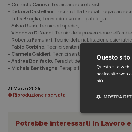
– Corrado Canovi
, Tecnici audioprotesisti;
– Debora Castellani
, Tecnici della fisiopatologia cardio
– Lidia Broglia
, Tecnici di neurofisiopatologia;
– Silvia Guidi
, Tecnici ortopedici;
– Vincenzo Di Nucci
, Tecnici della prevenzione nell’ambie
– Roberta Famulari
, Tecnici della riabilitazione psichiatri
– Fabio Corbino
, Tecnici sanitari di laboratorio biomedico
– Carmela Galdieri
, Tecnici sanitari di radiologia medica;
Questo sito 
– Andrea Bonifacio
, Terapisti della neuropsicomotricità d
Questo sito web ut
– Michela Bentivegna
, Terapisti occupazionali.
nostro sito web ac
più
31 Marzo 2025
© Riproduzione riservata
MOSTRA DET
Neces
Potrebbe interessarti in Lavoro e