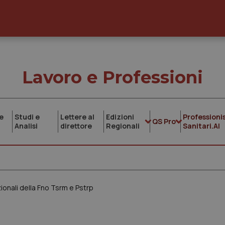
Lavoro e Professioni
e
Studi e
Lettere al
Edizioni
Professionis
QS Pro
Analisi
direttore
Regionali
Sanitari.AI
ionali della Fno Tsrm e Pstrp