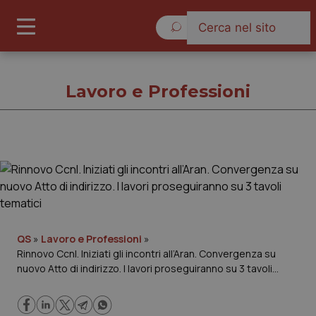
Venerdì 7 Agosto 2026
Lavoro e Professioni
Lavoro e Professioni
Cronache
Governo e Parlamento
QS
»
Lavoro e Professioni
»
Rinnovo Ccnl. Iniziati gli incontri all’Aran. Convergenza su
nuovo Atto di indirizzo. I lavori proseguiranno su 3 tavoli
Regioni e Asl
tematici
Lavoro e Professioni