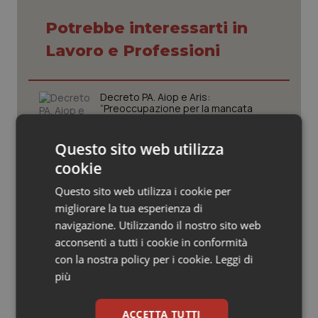
Valle D’Aosta
Oncodermatologia
Potrebbe interessarti in
Veneto
Oncoematologia
Lavoro e Professioni
Oncologia & Nutrizione
Decreto PA. Aiop e Aris:
“Preoccupazione per la mancata
Psoriasi & pelle
approvazione dell’adeguamento
delle tariffe ospedaliere, così rinvio
rinnovo contratto sanità privata”
Questo sito web utilizza
Quotidiano Cardiologia
cookie
West Nile. Rete Izs: “Sorveglianza e
Quotidiano Chirurgia
dati per evitare allarmismi. Italia
Questo sito web utilizza i cookie per
pronta”
migliorare la tua esperienza di
Quotidiano Oncologia
navigazione. Utilizzando il nostro sito web
acconsenti a tutti i cookie in conformità
Tracciabilità dei farmaci. Dal Ministero
le istruzioni per il Data Matrix. Entro l’8
Quotidiano Pediatria
con la nostra policy per i cookie.
Leggi di
febbraio 2027 l’adeguamento dei
più
sistemi
Rene & patologie urogenitali
Formazione Medicina Generale.
ACCETTA TUTTI