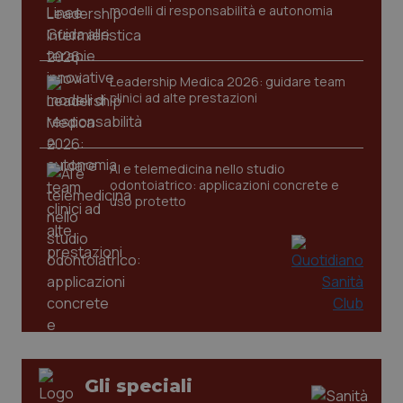
modelli di responsabilità e autonomia
settim
.youtube.com
Leadership Medica 2026: guidare team
clinici ad alte prestazioni
AI e telemedicina nello studio
odontoiatrico: applicazioni concrete e
uso protetto
CookieScriptConsent
5 mesi
CookieScript
settim
www.quotidianosanita.it
Gli speciali