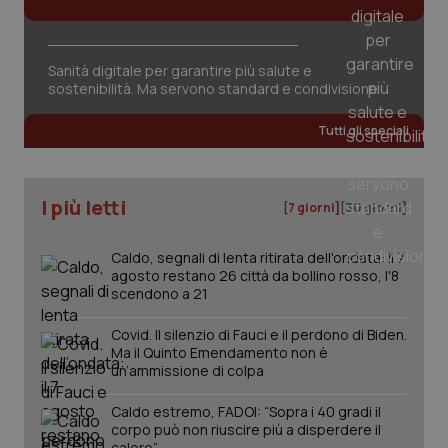
Sanità digitale per garantire più salute e
sostenibilità. Ma servono standard e condivisione
tracking-sites-ironfish-
www.quotidianosanita.it
4
Tutti gli speciali
tracking-enable
settim
2 gior
I più letti
[7 giorni]
[30 giorni]
tracking-sites-ironfish-
www.quotidianosanita.it
4
session-id
settim
Caldo, segnali di lenta ritirata dell'ondata: il 7
2 gior
agosto restano 26 città da bollino rosso, l'8
scendono a 21
Covid. Il silenzio di Fauci e il perdono di Biden.
_ga
1 anno
Ma il Quinto Emendamento non è
Google LLC
mes
.quotidianosanita.it
un’ammissione di colpa
Caldo estremo, FADOI: “Sopra i 40 gradi il
corpo può non riuscire più a disperdere il
calore”