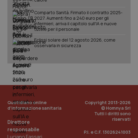
Comparto Sanità. Firmato il contratto 2025-
2027. Aumenti fino a 240 euro per gli
infermieri, arriva il capitolo sull'IA e nuove
tutele per il personale
Eclissi solare del 12 agosto 2026, come
osservarla in sicurezza
Quotidiano online
Copyright 2013-2026
d'informazione sanitaria
© Homnya Srl
Tutti i diritti sono
riservati
Direttore
PHPSESSID
Sessio
PHP.net
responsabile
www.quotidianosanita.it
P.I. e C.F. 13026241003
Luciano Fassari