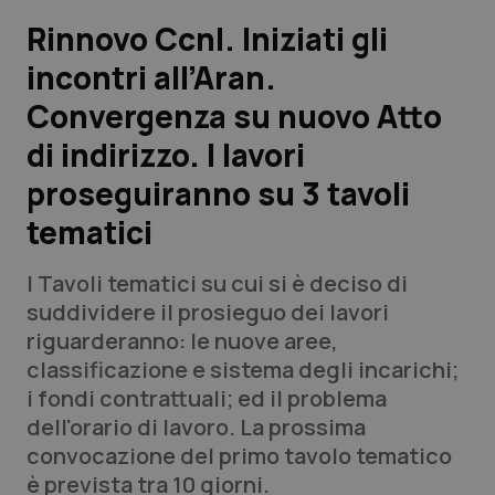
Rinnovo Ccnl. Iniziati gli
Scienza e Farmaci
incontri all’Aran.
Convergenza su nuovo Atto
Studi e Analisi
di indirizzo. I lavori
Lettere al direttore
proseguiranno su 3 tavoli
Edizioni Regionali
tematici
QS Pro
I Tavoli tematici su cui si è deciso di
suddividere il prosieguo dei lavori
Professionisti Sanitari.AI
riguarderanno: le nuove aree,
classificazione e sistema degli incarichi;
i fondi contrattuali; ed il problema
Abruzzo
QS Pro Gold
dell'orario di lavoro. La prossima
QS Club
Newsletter
convocazione del primo tavolo tematico
Basilicata
Artrite & artrosi
è prevista tra 10 giorni.