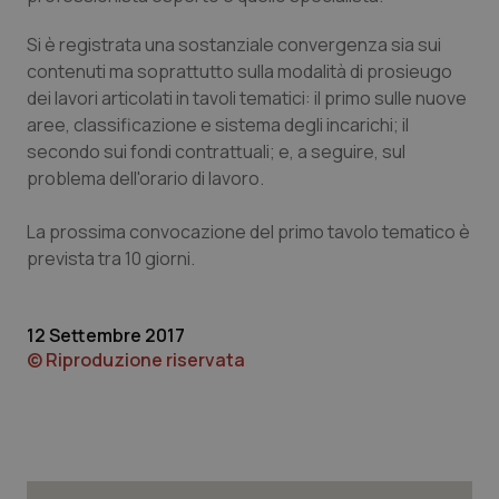
Piemonte
HIV
Si è registrata una sostanziale convergenza sia sui
contenuti ma soprattutto sulla modalità di prosieugo
Provincia Autonoma di Bolzano
Infezioni & Febbre
dei lavori articolati in tavoli tematici: il primo sulle nuove
aree, classificazione e sistema degli incarichi; il
secondo sui fondi contrattuali; e, a seguire, sul
Provincia Autonoma di Trento
Ipertensione & Scompenso
problema dell'orario di lavoro.
Puglia
Malattie rare
La prossima convocazione del primo tavolo tematico è
prevista tra 10 giorni.
Sardegna
Malattia di Crohn & Rettocolite Ulcerosa
Sicilia
Neuroscienze & patologie neurodegenerative
12 Settembre 2017
© Riproduzione riservata
Toscana
Obesità
Umbria
Oftalmologia