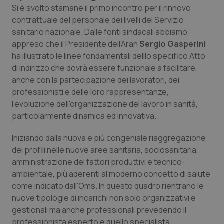
Calabria
Asma & BPCO
Si è svolto stamane il primo incontro per il rinnovo
contrattuale del personale dei livelli del Servizio
sanitario nazionale. Dalle fonti sindacali abbiamo
Campania
Car-T
appreso che il Presidente dell'Aran
Sergio Gasperini
ha illustrato le linee fondamentali delllo specifico Atto
Emilia-Romagna
Colesterolo & coronaropatie
di indirizzo che dovrà essere funzionale a facilitare,
anche con la partecipazione dei lavoratori, dei
Friuli Venezia Giulia
Dermatite Atopica
professionisti e delle loro rappresentanze,
l'evoluzione dell'organizzazione del lavoro in sanità,
Lazio
Diabete & glucometri
particolarmente dinamica ed innovativa.
Liguria
Disturbi dell’umore
Iniziando dalla nuova e più congeniale riaggregazione
dei profili nelle nuove aree sanitaria, sociosanitaria,
amministrazione dei fattori produttivi e tecnico-
Lombardia
Dolore
ambientale, più aderenti al moderno concetto di salute
come indicato dall'Oms. In questo quadro rientrano le
Marche
Donna & Salute
nuove tipologie di incarichi non solo organizzativi e
gestionali ma anche professionali prevedendo il
Molise
Epatiti
professionista esperto e quello specialista.