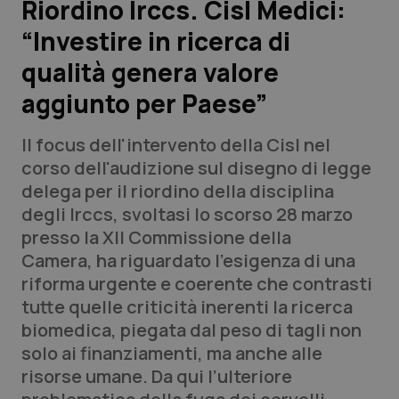
Riordino Irccs. Cisl Medici:
“Investire in ricerca di
Scienza e Farmaci
qualità genera valore
Studi e Analisi
aggiunto per Paese”
Lettere al direttore
Il focus dell'intervento della Cisl nel
corso dell'audizione sul disegno di legge
Edizioni Regionali
delega per il riordino della disciplina
degli Irccs, svoltasi lo scorso 28 marzo
QS Pro
presso la XII Commissione della
Camera, ha riguardato l’esigenza di una
Professionisti Sanitari.AI
riforma urgente e coerente che contrasti
tutte quelle criticità inerenti la ricerca
Abruzzo
QS Pro Gold
biomedica, piegata dal peso di tagli non
solo ai finanziamenti, ma anche alle
QS Club
Newsletter
Basilicata
Artrite & artrosi
risorse umane. Da qui l’ulteriore