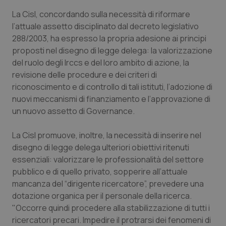
La Cisl, concordando sulla necessità di riformare
Piemonte
HIV
l’attuale assetto disciplinato dal decreto legislativo
288/2003, ha espresso la propria adesione ai principi
Provincia Autonoma di Bolzano
Infezioni & Febbre
proposti nel disegno di legge delega: la valorizzazione
del ruolo degli Irccs e del loro ambito di azione, la
Provincia Autonoma di Trento
Ipertensione & Scompenso
revisione delle procedure e dei criteri di
riconoscimento e di controllo di tali istituti, l’adozione di
Puglia
Malattie rare
nuovi meccanismi di finanziamento e l’approvazione di
un nuovo assetto di Governance.
Sardegna
Malattia di Crohn & Rettocolite Ulcerosa
La Cisl promuove, inoltre, la necessità di inserire nel
disegno di legge delega ulteriori obiettivi ritenuti
Sicilia
Neuroscienze & patologie neurodegenerative
essenziali: valorizzare le professionalità del settore
pubblico e di quello privato, sopperire all’attuale
Toscana
Obesità
mancanza del “dirigente ricercatore”, prevedere una
dotazione organica per il personale della ricerca.
Umbria
Oftalmologia
"Occorre quindi procedere alla stabilizzazione di tutti i
ricercatori precari. Impedire il protrarsi dei fenomeni di