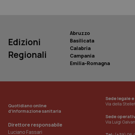
__Secure-
ROLLOUT_TOKEN
tracking-sites-
ironfish-tracking-
Abruzzo
named-enable
Edizioni
Basilicata
Calabria
Regionali
Campania
Emilia-Romagna
Sede legale e
Via della Stell
Quotidiano online
d'informazione sanitaria
Sede operati
Via Luigi Galva
Direttore responsabile
Luciano Fassari
Tel:
(+39) 06 