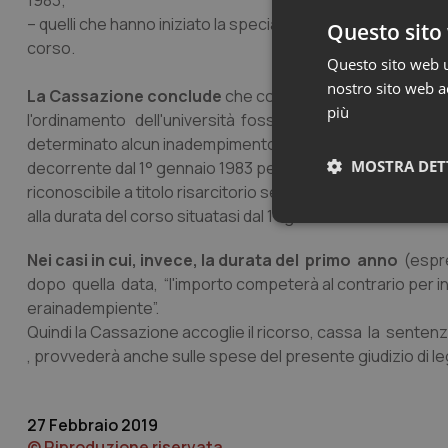
1983;
– quelli che hanno iniziato la specializzazione dopo il 1° g
Questo sito 
corso.
Questo sito web ut
nostro sito web ac
La Cassazione conclude
che con riferimento ai corsi d
più
l'ordinamento dell'università fossero iniziati prima del 
determinato alcun inadempimento e non può dar luogo ad al
MOSTRA DET
decorrente dal 1° gennaio 1983 perché l'inadempimento stat
riconoscibile a titolo risarcitorio secondo la consolidat
alla durata del corso situatasi dal 1° gennaio1983”.
Neces
Nei casi in cui, invece, la durata del primo anno
(espre
dopo quella data, “l'importo competerà al contrario per int
erainadempiente”.
Quindi la Cassazione accoglie il ricorso, cassa la sentenz
, provvederà anche sulle spese del presente giudizio di legi
I cookie necessari con
e l'accesso alle aree 
27 Febbraio 2019
© Riproduzione riservata