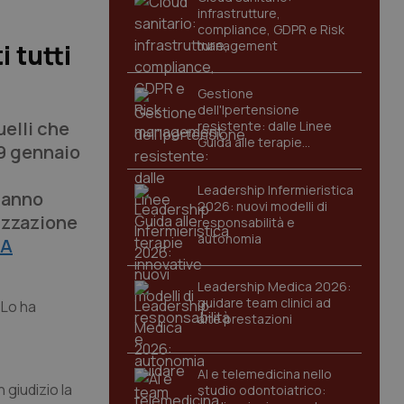
infrastrutture,
compliance, GDPR e Risk
management
 tutti
Gestione
dell'Ipertensione
uelli che
resistente: dalle Linee
Guida alle terapie
29 gennaio
innovative
Leadership Infermieristica
 hanno
2026: nuovi modelli di
lizzazione
responsabilità e
autonomia
LA
Leadership Medica 2026:
guidare team clinici ad
 Lo ha
alte prestazioni
AI e telemedicina nello
 giudizio la
studio odontoiatrico: