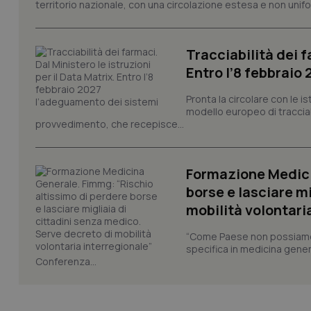
territorio nazionale, con una circolazione estesa e non uniform
PHPSESSID
Tracciabilità dei f
Entro l’8 febbraio
Pronta la circolare con le i
_ga_KM60CM4NPH
modello europeo di tracciabi
provvedimento, che recepisce...
Nome
Formazione Medici
Nome
VISITOR_INFO1_LIV
borse e lasciare m
_ga_0VMQEQKQ1N
mobilità volontari
“Come Paese non possiamo 
__Secure-YNID
specifica in medicina gener
Conferenza...
YSC