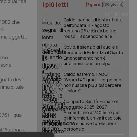
rso di laurea
I più letti
[7 giorni]
[30 giorni]
Caldo, segnali di lenta ritirata
o1982 che
dell'ondata: il 7 agosto
ei
restano 26 città da bollino
forma oggetto
rosso, l'8 scendono a 19
Covid. Il silenzio di Fauci e il
perdono di Biden. Ma il Quinto
orso
Emendamento non è
un’ammissione di colpa
Unione
Caldo estremo, FADOI:
deguata deve
“Sopra i 40 gradi il corpo può
non riuscire più a disperdere
ima di tale
il calore”
Comparto Sanità. Firmato il
contratto 2025-2027.
Aumenti fino a 240 euro per
76), i quali
gli infermieri, arriva il capitolo
sull'IA e nuove tutele per il
personale
dal 1°gennaio