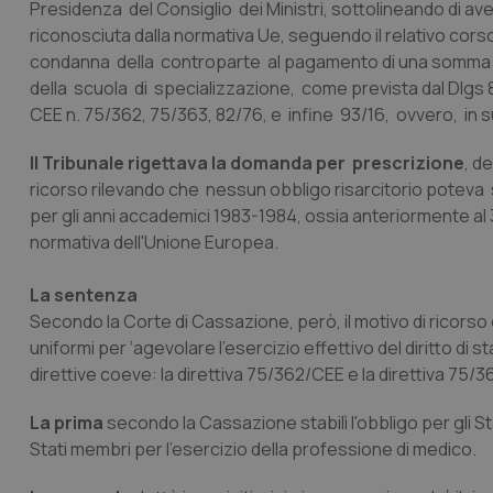
Presidenza del Consiglio dei Ministri, sottolineando di ave
riconosciuta dalla normativa Ue, seguendo il relativo corso
condanna della controparte al pagamento di una somma e
della scuola di specializzazione, come prevista dal Dlgs 8
CEE n. 75/362, 75/363, 82/76, e infine 93/16, ovvero, in su
Il Tribunale rigettava la domanda per prescrizione
, d
ricorso rilevando che nessun obbligo risarcitorio poteva s
per gli anni accademici 1983-1984, ossia anteriormente al 
normativa dell'Unione Europea.
La sentenza
Secondo la Corte di Cassazione, però, il motivo di ricorso
uniformi per ‘agevolare l'esercizio effettivo del diritto di s
direttive coeve: la direttiva 75/362/CEE e la direttiva 75/
La prima
secondo la Cassazione stabilì l'obbligo per gli Stat
Stati membri per l'esercizio della professione di medico.