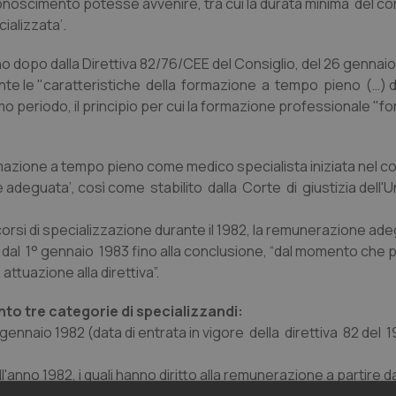
iconoscimento potesse avvenire, tra cui la durata minima del co
ializzata’.
o dopo dalla Direttiva 82/76/CEE del Consiglio, del 26 gennai
ente le "caratteristiche della formazione a tempo pieno (…) d
timo periodo, il principio per cui la formazione professionale "
rmazione a tempo pieno come medico specialista iniziata nel c
deguata’, così come stabilito dalla Corte di giustizia dell'
corsi di specializzazione durante il 1982, la remunerazione a
dal 1° gennaio 1983 fino alla conclusione, “dal momento che pr
attuazione alla direttiva”.
nto tre categorie di specializzandi:
gennaio 1982 (data di entrata in vigore della direttiva 82 del 19
ll'anno 1982, i quali hanno diritto alla remunerazione a partire 