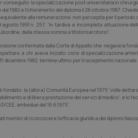
r conseguito la specializzazione post universitaria in chirurgi
 dal 1982 e l'ottenimento del diploma il 28 ottobre 1987. Chiede
quivalente alla remunerazione non percepita per il periodo 
 agosto 1991 n. 257, “in tardiva e incompleta attuazione delle
bordine, della stessa somma a titolorisarcitorio”.
ecisione confermata dalla Corte di Appello che negava la fond
pettare a chi aveva iniziato corsi di specializzazione anterio
31 dicembre 1982, termine ultimo per il recepimento nazionale 
 è fondato: la (allora) Comunità Europea nel 1975 “volle detta
tabilimento e di libera prestazione dei servizi di medico’, e lo f
363/CEE, ambedue del 16.6.1975”.
i membri di riconoscere l'efficacia giuridica dei diplomi rilasciati