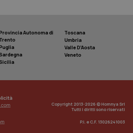
r la gestione
one dell’esperienza
e per abilitare il
loggato con identity
Provincia Autonoma di
Toscana
Trento
Umbria
Puglia
Valle D’Aosta
Sardegna
Veneto
Sicilia
icità
Copyright 2013-2026 © Homnya Srl
.com
Tutti i diritti sono riservati
om
P.I. e C.F. 13026241003