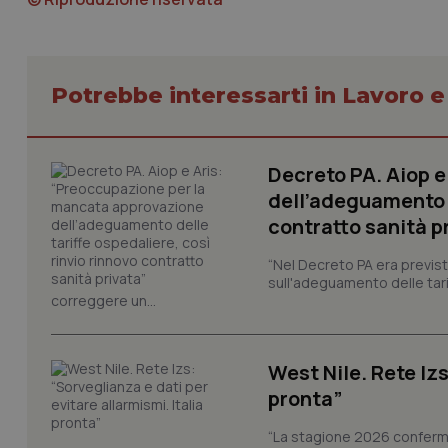
Nome
VISITOR_PRIVACY_
Potrebbe interessarti in Lavoro e
CookieScriptConse
Decreto PA. Aiop 
dell’adeguamento d
tracking-sites-ironf
contratto sanità p
tracking-enable
“Nel Decreto PA era previst
tracking-sites-ironf
sull'adeguamento delle tar
session-id
correggere un...
_ga
West Nile. Rete Izs
pronta”
“La stagione 2026 conferma