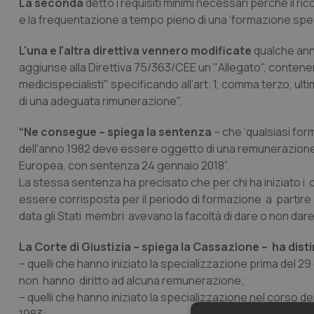
La seconda
dettò i requisiti minimi necessari perché il r
e la frequentazione a tempo pieno di una ‘formazione spec
L'una e l'altra direttiva vennero modificate
qualche ann
aggiunse alla Direttiva 75/363/CEE un "Allegato", conten
medicispecialisti" specificando all’art. 1, comma terzo, ul
di una adeguata rimunerazione".
“Ne consegue – spiega la sentenza
– che ‘qualsiasi fo
dell'anno 1982 deve essere oggetto di una remunerazione a
Europea, con sentenza 24 gennaio 2018”.
La stessa sentenza ha precisato che per chi ha iniziato i 
essere corrisposta per il periodo di formazione a partire 
data gli Stati membri avevano la facoltà di dare o non dare 
La Corte di Giustizia – spiega la Cassazione – ha disti
– quelli che hanno iniziato la specializzazione prima del 29 
non hanno diritto ad alcuna remunerazione;
– quelli che hanno iniziato la specializzazione nel corso de