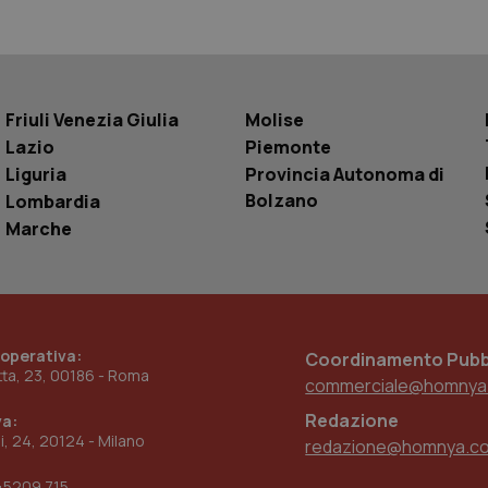
delle visualizzazioni dei video incorporati.
.youtube.com
.youtube.com
5 mesi 4
Questo cookie è impostato da YouTube pe
settimane
dell'autenticazione e della personalizzazi
utente
www.quotidianosanita.it
4
Questo cookie è impostato dall'applicazion
settimane
sistema di tracking solo in caso di utenti 
Friuli Venezia Giulia
Molise
2 giorni
provider WelfareLink.
Lazio
Piemonte
Liguria
Provincia Autonoma di
Bolzano
Lombardia
Marche
 operativa:
Coordinamento Pubbl
etta, 23, 00186 - Roma
commerciale@homnya
Redazione
va:
ni, 24, 20124 - Milano
redazione@homnya.c
45209 715