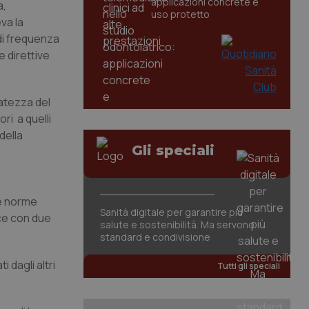
applicazioni concrete e
a,
uso protetto
va la
di frequenza
 direttive
atezza del
ri a quelli
della
Gli speciali
re norme
Sanità digitale per garantire più
ece con due
salute e sostenibilità. Ma servono
standard e condivisione
 dagli altri
Tutti gli speciali