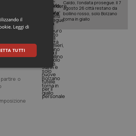
Caldo, l’ondata prosegue. Il 7
a durata del
agosto 26 città restano da
bollino rosso, solo Bolzano
torna in giallo
ilizzando il
cookie.
Leggi di
econdo
 non ha
 periodo
ETTA TUTTI
rto annuo
rzionalmente
keting
 partire o
o
composizione
igazione sulle pagine
kie.