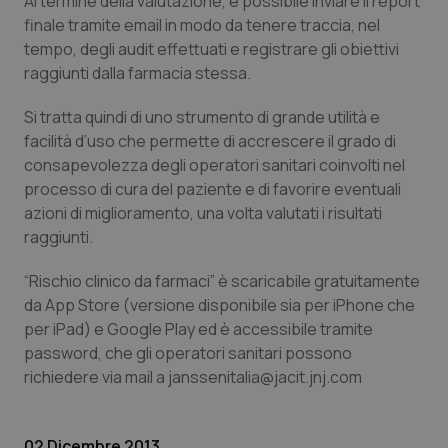
Al termine della valutazione, è possibile inviare il report
finale tramite email in modo da tenere traccia, nel
Piemonte
HIV
tempo, degli audit effettuati e registrare gli obiettivi
raggiunti dalla farmacia stessa.
Provincia Autonoma di Bolzano
Infezioni & Febbre
Si tratta quindi di uno strumento di grande utilità e
Provincia Autonoma di Trento
Ipertensione & Scompenso
facilità d’uso che permette di accrescere il grado di
consapevolezza degli operatori sanitari coinvolti nel
processo di cura del paziente e di favorire eventuali
Puglia
Malattie rare
azioni di miglioramento, una volta valutati i risultati
raggiunti.
Sardegna
Malattia di Crohn & Rettocolite Ulcerosa
“Rischio clinico da farmaci” è scaricabile gratuitamente
Sicilia
Neuroscienze & patologie neurodegenerative
da App Store (versione disponibile sia per iPhone che
per iPad) e Google Play ed è accessibile tramite
Toscana
Obesità
password, che gli operatori sanitari possono
richiedere via mail a
janssenitalia@jacit.jnj.com
Umbria
Oftalmologia
02 Dicembre 2013