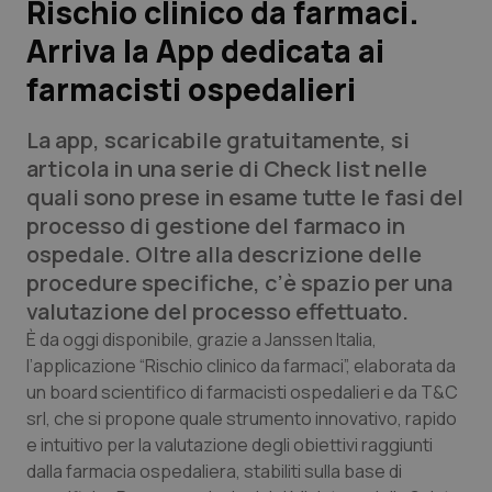
Rischio clinico da farmaci.
Arriva la App dedicata ai
Scienza e Farmaci
farmacisti ospedalieri
Studi e Analisi
La app, scaricabile gratuitamente, si
Lettere al direttore
articola in una serie di Check list nelle
quali sono prese in esame tutte le fasi del
Edizioni Regionali
processo di gestione del farmaco in
ospedale. Oltre alla descrizione delle
QS Pro
procedure specifiche, c’è spazio per una
valutazione del processo effettuato.
Professionisti Sanitari.AI
È da oggi disponibile, grazie a Janssen Italia,
l’applicazione “Rischio clinico da farmaci”, elaborata da
un board scientifico di farmacisti ospedalieri e da T&C
Abruzzo
QS Pro Gold
srl, che si propone quale strumento innovativo, rapido
QS Club
Newsletter
e intuitivo per la valutazione degli obiettivi raggiunti
Basilicata
Artrite & artrosi
dalla farmacia ospedaliera, stabiliti sulla base di