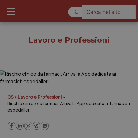
Venerdì 7 Agosto 2026
Lavoro e Professioni
Lavoro e Professioni
Cronache
QS
»
Lavoro e Professioni
»
Rischio clinico da farmaci. Arriva la App dedicata ai farmacisti
Governo e Parlamento
ospedalieri
Regioni e Asl
Lavoro e Professioni