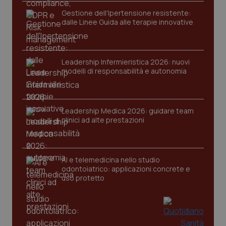
funzionare correttamente senza questi cookie.
Gestione dell'Ipertensione resistente:
Nome
Fornitore
/
Dominio
Scaden
dalle Linee Guida alle terapie innovative
VISITOR_PRIVACY_METADATA
5 mesi
YouTube
settim
.youtube.com
Leadership Infermieristica 2026: nuovi
modelli di responsabilità e autonomia
Leadership Medica 2026: guidare team
clinici ad alte prestazioni
AI e telemedicina nello studio
odontoiatrico: applicazioni concrete e
uso protetto
CookieScriptConsent
5 mesi
CookieScript
settim
www.quotidianosanita.it