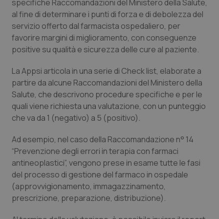
specifiche Raccomandazioni del Ministero della Salute,
Calabria
Asma & BPCO
al fine di determinare i punti di forza e di debolezza del
servizio offerto dal farmacista ospedaliero, per
Campania
Car-T
favorire margini di miglioramento, con conseguenze
positive su qualità e sicurezza delle cure al paziente.
Emilia-Romagna
Colesterolo & coronaropatie
La Appsi articola in una serie di Check list, elaborate a
partire da alcune Raccomandazioni del Ministero della
Friuli Venezia Giulia
Dermatite Atopica
Salute, che descrivono procedure specifiche e per le
quali viene richiesta una valutazione, con un punteggio
Lazio
Diabete & glucometri
che va da 1 (negativo) a 5 (positivo).
Liguria
Disturbi dell’umore
Ad esempio, nel caso della Raccomandazione n° 14
“Prevenzione degli errori in terapia con farmaci
Lombardia
Dolore
antineoplastici”, vengono prese in esame tutte le fasi
del processo di gestione del farmaco in ospedale
Marche
Donna & Salute
(approvvigionamento, immagazzinamento,
prescrizione, preparazione, distribuzione).
Molise
Epatiti