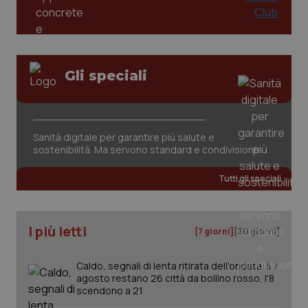
Gli speciali
tracking-sites-ironfish-
www.quotidianosanita.it
4
Sanità digitale per garantire più salute e
tracking-enable
settim
sostenibilità. Ma servono standard e condivisione
2 gior
Tutti gli speciali
tracking-sites-ironfish-
www.quotidianosanita.it
4
session-id
settim
2 gior
I più letti
[7 giorni]
[30 giorni]
Caldo, segnali di lenta ritirata dell'ondata: il 7
agosto restano 26 città da bollino rosso, l'8
_ga
1 anno
Google LLC
scendono a 21
mes
.quotidianosanita.it