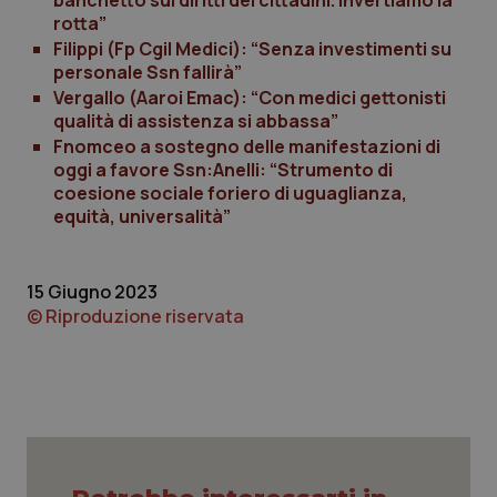
banchetto sui diritti dei cittadini. Invertiamo la
rotta”
Filippi (Fp Cgil Medici): “Senza investimenti su
Necessari
Statistici
Marketing
personale Ssn fallirà”
I cookie necessari contribuiscono a rendere fruibile il
Vergallo (Aaroi Emac): “Con medici gettonisti
sito web abilitandone funzionalità di base quali la
qualità di assistenza si abbassa”
navigazione sulle pagine e l'accesso alle aree
protette del sito. Il sito web non è in grado di
Fnomceo a sostegno delle manifestazioni di
funzionare correttamente senza questi cookie.
oggi a favore Ssn:Anelli: “Strumento di
coesione sociale foriero di uguaglianza,
Nome
Fornitore
/
Dominio
Scaden
equità, universalità”
VISITOR_PRIVACY_METADATA
5 mesi
YouTube
settim
.youtube.com
15 Giugno 2023
© Riproduzione riservata