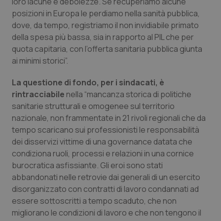
loro lacune e debolezze. Se recuperiamo alcune
Salute orale & impianti
posizioni in Europa le perdiamo nella sanità pubblica,
dove, da tempo, registriamo il non invidiabile primato
Sangue & coagulazione
della spesa più bassa, sia in rapporto al PIL che per
quota capitaria, con l’offerta sanitaria pubblica giunta
ai minimi storici”.
Tiroide
La questione di fondo, per i sindacati, è
Tumore al seno
rintracciabile
nella “mancanza storica di politiche
sanitarie strutturali e omogenee sul territorio
Tumore ovarico
nazionale, non frammentate in 21 rivoli regionali che da
tempo scaricano sui professionisti le responsabilità
Tumori del Polmone & Testa Collo
dei disservizi vittime di una governance datata che
condiziona ruoli, processi e relazioni in una cornice
Tumori gastrointestinali
burocratica asfissiante. Gli eroi sono stati
abbandonati nelle retrovie dai generali di un esercito
disorganizzato con contratti di lavoro condannati ad
Ulcera & Reflusso
essere sottoscritti a tempo scaduto, che non
migliorano le condizioni di lavoro e che non tengono il
Vaccini