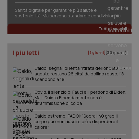
Sanità digitale per garantire più salute e
sostenibilità. Ma servono standard e condivisione
_ga_KM60CM4NPH
.quotidianosanita.it
1 anno
Tutti gli speciali
mes
I più letti
[7 giorni]
[30 giorni]
Caldo, segnali di lenta ritirata dell'ondata: il 7
agosto restano 26 città da bollino rosso, l'8
scendono a 19
Fornitore
/
Nome
Scadenza
Descrizion
Dominio
Covid. Il silenzio di Fauci e il perdono di Biden.
Nome
Fornitore
/
Dominio
Scadenza
Des
Ma il Quinto Emendamento non è
_ga_0VMQEQKQ1N
.quotidianosanita.it
1 anno 1
Questo
un’ammissione di colpa
mese
cookie
VISITOR_INFO1_LIVE
5 mesi 4
Que
Google LLC
viene
settimane
imp
.youtube.com
utilizzato
You
Caldo estremo, FADOI: “Sopra i 40 gradi il
da Google
ten
Analytics
corpo può non riuscire più a disperdere il
pre
per
del
calore”
mantener
vid
lo stato
inco
della
può