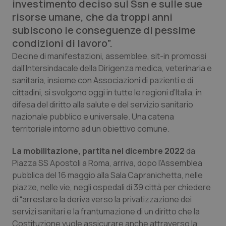
investimento deciso sul Ssn e sulle sue
Calabria
Asma & BPCO
risorse umane, che da troppi anni
subiscono le conseguenze di pessime
Campania
Car-T
condizioni di lavoro”.
Decine di manifestazioni, assemblee, sit-in promossi
Emilia-Romagna
Colesterolo & coronaropatie
dall’Intersindacale della Dirigenza medica, veterinaria e
sanitaria, insieme con Associazioni di pazienti e di
Friuli Venezia Giulia
Dermatite Atopica
cittadini, si svolgono oggi in tutte le regioni d’Italia, in
difesa del diritto alla salute e del servizio sanitario
Lazio
Diabete & glucometri
nazionale pubblico e universale. Una catena
territoriale intorno ad un obiettivo comune.
Liguria
Disturbi dell’umore
La mobilitazione, partita nel dicembre 2022
da
Piazza SS Apostoli a Roma, arriva, dopo l’Assemblea
Lombardia
Dolore
pubblica del 16 maggio alla Sala Capranichetta, nelle
piazze, nelle vie, negli ospedali di 39 città per chiedere
Marche
Donna & Salute
di “arrestare la deriva verso la privatizzazione dei
servizi sanitari e la frantumazione di un diritto che la
Molise
Epatiti
Costituzione vuole assicurare anche attraverso la