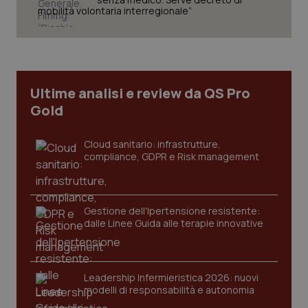
session-id
settim
mobilità volontaria interregionale”
2 gior
_ga
1 anno
Google LLC
mes
.quotidianosanita.it
Ultime analisi e review da QS Pro
Gold
Cloud sanitario: infrastrutture,
compliance, GDPR e Risk management
Gestione dell'Ipertensione resistente:
dalle Linee Guida alle terapie innovative
Leadership Infermieristica 2026: nuovi
modelli di responsabilità e autonomia