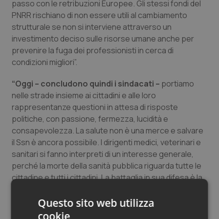
passo con le retribuzioni Europee. Gli stessi fondi del
PNRR rischiano di non essere utili al cambiamento
strutturale se non si interviene attraverso un
investimento deciso sulle risorse umane anche per
prevenire la fuga dei professionisti in cerca di
condizioni migliori”.
“Oggi – concludono quindi i sindacati –
portiamo
nelle strade insieme ai cittadini e alle loro
rappresentanze questioni in attesa di risposte
politiche, con passione, fermezza, lucidità e
consapevolezza. La salute non è una merce e salvare
il Ssn è ancora possibile. I dirigenti medici, veterinari e
sanitari si fanno interpreti di un interesse generale,
perché la morte della sanità pubblica riguarda tutte le
cittadine e tutti i cittadini. La battaglia in sua difesa è la
battaglia di tutti e solo uniti potremo vincerla per
onorare l’articolo 32 della Costituzione”.
Questo sito web utilizza
cookie