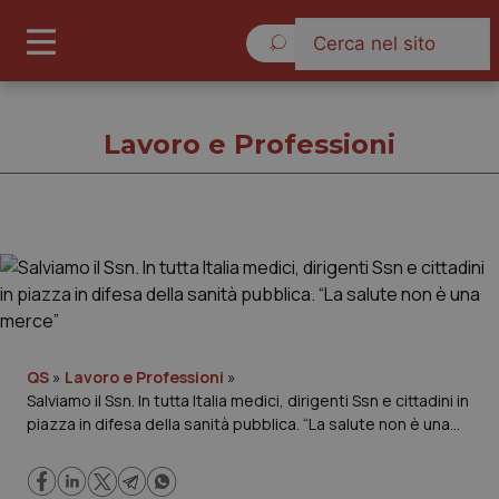
Sabato 8 Agosto 2026
Lavoro e Professioni
Lavoro e Professioni
Cronache
Governo e Parlamento
QS
»
Lavoro e Professioni
»
Salviamo il Ssn. In tutta Italia medici, dirigenti Ssn e cittadini in
piazza in difesa della sanità pubblica. “La salute non è una
Regioni e Asl
merce”
Lavoro e Professioni