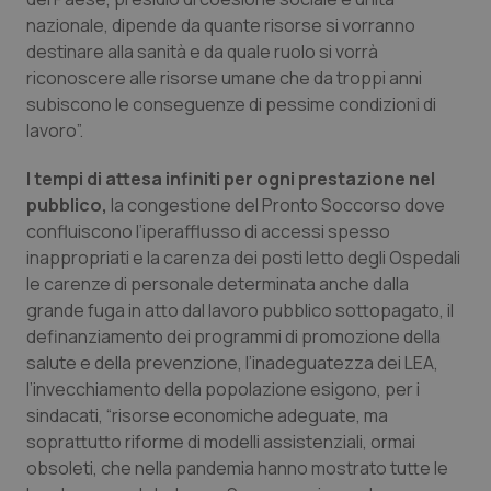
Valle D’Aosta
Oncodermatologia
nazionale, dipende da quante risorse si vorranno
destinare alla sanità e da quale ruolo si vorrà
Veneto
Oncoematologia
riconoscere alle risorse umane che da troppi anni
subiscono le conseguenze di pessime condizioni di
Oncologia & Nutrizione
lavoro”.
Psoriasi & pelle
I tempi di attesa infiniti per ogni prestazione nel
pubblico,
la congestione del Pronto Soccorso dove
Quotidiano Cardiologia
confluiscono l’iperafflusso di accessi spesso
inappropriati e la carenza dei posti letto degli Ospedali
le carenze di personale determinata anche dalla
Quotidiano Chirurgia
grande fuga in atto dal lavoro pubblico sottopagato, il
definanziamento dei programmi di promozione della
Quotidiano Oncologia
salute e della prevenzione, l’inadeguatezza dei LEA,
l’invecchiamento della popolazione esigono, per i
Quotidiano Pediatria
sindacati, “risorse economiche adeguate, ma
soprattutto riforme di modelli assistenziali, ormai
Rene & patologie urogenitali
obsoleti, che nella pandemia hanno mostrato tutte le