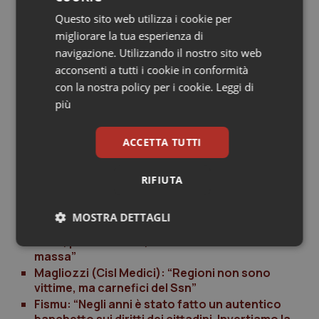
Questo sito web utilizza i cookie per
Quici (Cimo-Fesmed): “Coinvolgere la società
migliorare la tua esperienza di
civile, imprenditoriale e anche la Cei, perché
navigazione. Utilizzando il nostro sito web
difesa Ssn è questione sociale”
acconsenti a tutti i cookie in conformità
Bonfili (Uil Fpl): “Servono posti letto, anche per
garantire cure in aree che il privato lascia
con la nostra policy per i cookie.
Leggi di
scoperte”
più
Grasselli (Fvm): “Mobilitare energie e creare
alleanze per difendere il Ssn”
ACCETTA TUTTI
Castellone e Quartini (M5S): “Al fianco dei
medici in mobilitazione. Salviamo la sanità
pubblica”
RIFIUTA
Mazzoni (Fassid): “L’autonomia differenziata
rischia di ridurre a nulla il Ssn”
MOSTRA DETTAGLI
Di Silverio (Anaao): “Non lasceremo disgregare
il Ssn, pronti a tutto, anche a dimissioni di
Necessari
Statistici
Marketing
massa”
Magliozzi (Cisl Medici): “Regioni non sono
vittime, ma carnefici del Ssn”
Fismu: “Negli anni è stato fatto un autentico