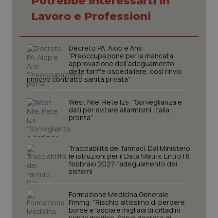
Potrebbe interessarti in
Lavoro e Professioni
CookieScriptConsent
5 mesi
CookieScript
settim
www.quotidianosanita.it
Decreto PA. Aiop e Aris:
“Preoccupazione per la mancata
approvazione dell’adeguamento
delle tariffe ospedaliere, così rinvio
rinnovo contratto sanità privata”
West Nile. Rete Izs: “Sorveglianza e
dati per evitare allarmismi. Italia
pronta”
Tracciabilità dei farmaci. Dal Ministero
le istruzioni per il Data Matrix. Entro l’8
tracking-sites-ironfish-
www.quotidianosanita.it
4
febbraio 2027 l’adeguamento dei
tracking-enable
settim
sistemi
2 gior
Formazione Medicina Generale.
Fimmg: “Rischio altissimo di perdere
borse e lasciare migliaia di cittadini
tracking-sites-ironfish-
www.quotidianosanita.it
4
senza medico. Serve decreto di