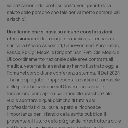
valorizzazione dei professionisti, veri garanti della
Piemonte
HIV
salute delle persone che tale deriva mette sempre più
a rischio”.
Provincia Autonoma di Bolzano
Infezioni & Febbre
Un allarme che si basa su alcune constatazioni
che i sindacati
della dirigenza medica, veterinaria a
Provincia Autonoma di Trento
Ipertensione & Scompenso
sanitaria (Anaao Assomed, Cimo-Fesmed, Aaroi Emac,
Fassid, Fp Cgil Medici e Dirigenti Ssn, Fvm, Cisl Medici e
Puglia
Malattie rare
Uil coordinamento nazionale delle aree contrattuali
medica, veterinaria e sanitaria) hanno illustrato oggi a
Sardegna
Malattia di Crohn & Rettocolite Ulcerosa
Roma nel corso di una conferenza stampa. “Il Def 2024
– hanno spiegato – rappresenta la cartina di tornasole
Sicilia
Neuroscienze & patologie neurodegenerative
delle politiche sanitarie del Governo in carica, e
l’occasione per capire quale modello assistenziale
Toscana
Obesità
vuole adottare e quali politiche di tutela dei
professionisti di cui pure, a parole, riconosce
Umbria
Oftalmologia
l’importanza per il rilancio della sanità pubblica. Il
presente e il futuro della più grande infrastruttura civile
del Paese, presidio di coesione sociale e unità