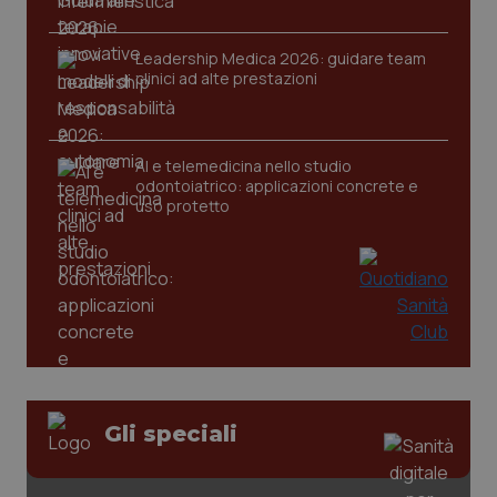
Leadership Medica 2026: guidare team
clinici ad alte prestazioni
AI e telemedicina nello studio
PHPSESSID
Sessio
PHP.net
odontoiatrico: applicazioni concrete e
www.quotidianosanita.it
uso protetto
Gli speciali