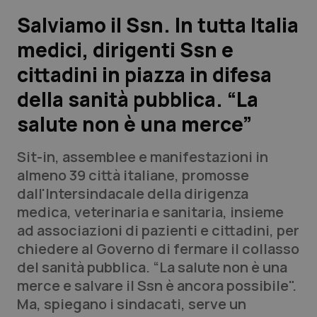
Salviamo il Ssn. In tutta Italia
Scienza e Farmaci
medici, dirigenti Ssn e
cittadini in piazza in difesa
Studi e Analisi
della sanità pubblica. “La
Lettere al direttore
salute non è una merce”
Edizioni Regionali
Sit-in, assemblee e manifestazioni in
almeno 39 città italiane, promosse
QS Pro
dall'Intersindacale della dirigenza
medica, veterinaria e sanitaria, insieme
Professionisti Sanitari.AI
ad associazioni di pazienti e cittadini, per
chiedere al Governo di fermare il collasso
Abruzzo
QS Pro Gold
del sanità pubblica. “La salute non è una
merce e salvare il Ssn è ancora possibile".
QS Club
Newsletter
Basilicata
Artrite & artrosi
Ma, spiegano i sindacati, serve un