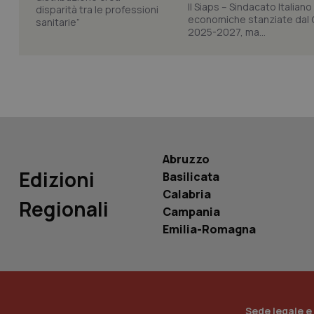
Il Siaps – Sindacato Itali
economiche stanziate dal Go
2025-2027, ma...
PHPSESSID
_ga_KM60CM4NPH
Abruzzo
Edizioni
Basilicata
Calabria
Regionali
Nome
Campania
Nome
Emilia-Romagna
VISITOR_INFO1_LIV
_ga_0VMQEQKQ1N
__Secure-YNID
Sede legale e