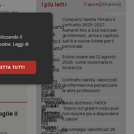
I più letti
o
–
[7 giorni]
[30 giorni]
petto dei
erci
Comparto Sanità. Firmato il
contratto 2025-2027.
uito il
Aumenti fino a 240 euro per
gli infermieri, arriva il capitolo
ilizzando il
sull'IA e nuove tutele per il
cookie.
Leggi di
personale
Eclissi solare del 12 agosto
2026, come osservarla in
ETTA TUTTI
sicurezza
Contratto sanità, valorizzati
gli infermieri ma penalizzate
keting
le altre professioni
Caldo estremo, FADOI:
“Sopra i 40 gradi il corpo può
glie il
non riuscire più a disperdere
il calore”
Fibromialgia. Identificati 26
 una