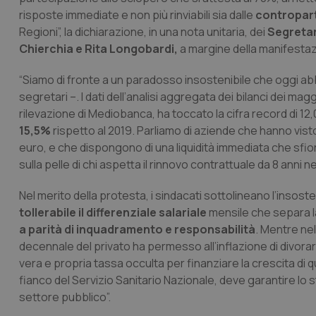
risposte immediate e non più rinviabili sia dalle
contropart
Regioni”, la dichiarazione, in una nota unitaria, dei
Segretari
Chierchia e Rita Longobardi,
a margine della manifestazi
“Siamo di fronte a un paradosso insostenibile che oggi abb
segretari –. I dati dell’analisi aggregata dei bilanci dei ma
rilevazione di Mediobanca, ha toccato la cifra record di 12,0
15,5%
rispetto al 2019. Parliamo di aziende che hanno visto
euro, e che dispongono di una liquidità immediata che sfiora 
sulla pelle di chi aspetta il rinnovo contrattuale da 8 anni ne
Nel merito della protesta, i sindacati sottolineano l’insoste
tollerabile il differenziale salariale
mensile che separa la
a parità di inquadramento e responsabilità
. Mentre nel
decennale del privato ha permesso all’inflazione di divorare
vera e propria tassa occulta per finanziare la crescita di 
fianco del Servizio Sanitario Nazionale, deve garantire lo s
settore pubblico”.