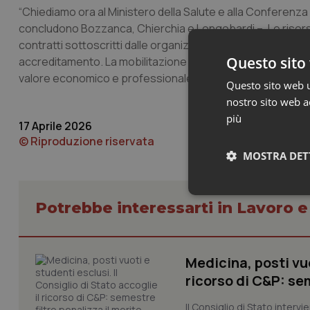
“Chiediamo ora al Ministero della Salute e alla Conferenza
concludono Bozzanca, Chierchia e Longobardi –. Le risors
contratti sottoscritti dalle organizzazioni sindacali com
Questo sito 
accreditamento. La mobilitazione di oggi è solo l’inizio di 
valore economico e professionale a chi, ogni giorno, assicu
Questo sito web ut
nostro sito web ac
più
17 Aprile 2026
© Riproduzione riservata
MOSTRA DET
Neces
Potrebbe interessarti in Lavoro e
Medicina, posti vuo
ricorso di C&P: sem
Il Consiglio di Stato inter