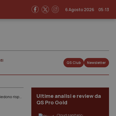
6 Agosto 2026
05:13
ti
QS Club
Newsletter
Ultime analisi e review da
Sanità Privata ed RSA, Fp Cgil, Cisl Fp e Uil Fpl: “Straordinaria partecipazione a Roma. 300mila operatori chiedono risposte da Aiop e Aris”
QS Pro Gold
Cloud sanitario: