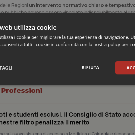
 delle Regioni
un intervento normativo chiaro e tempestiv
e pubbliche devono essere vincolate indissolubilmente al ris
parativamente più rappresentative: senza rinnovo non deve ess
web utilizza cookie
una nuova fase di lotta e non ci fermeremo finché non sarà restit
ra la salute dei cittadini con dedizione”.
ilizza i cookie per migliorare la tua esperienza di navigazione. Ut
consenti a tutti i cookie in conformità con la nostra policy per i 
RIFIUTA
TAGLI
ACC
sari
Statistici
Mar
 Professioni
ti e studenti esclusi. Il Consiglio di Stato acco
estre filtro penalizza il merito
Necessari
Statistici
Marketing
viene sul nuovo sistema di accesso a Medicina e Chirurgia e riconosce