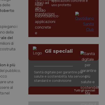
applicazioni concrete e
a delle
uso protetto
, Roberto
 spiegano i
nno della
rale del
ilioni di
 costruita
Gli speciali
Non è più
del pubblico,
Sanità digitale per garantire più
locco
salute e sostenibilità. Ma servono
standard e condivisione
agare una
ssere al
Tutti gli speciali
ta nel