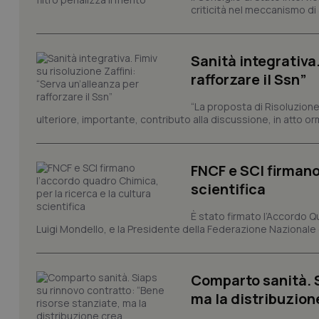
criticità nel meccanismo di 
I cookie necessari con
e l'accesso alle aree 
Nome
Sanità integrativa.
VISITOR_PRIVACY_
rafforzare il Ssn”
“La proposta di Risoluzione
ulteriore, importante, contributo alla discussione, in atto o
CookieScriptConse
FNCF e SCI firmano
scientifica
tracking-sites-ironf
tracking-enable
È stato firmato l’Accordo Qu
Luigi Mondello, e la Presidente della Federazione Nazionale deg
tracking-sites-ironf
session-id
_ga
Comparto sanità. S
ma la distribuzione