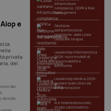
infrastrutture,
compliance, GDPR e Risk
management
 Aiop e
Gestione
dell'Ipertensione
resistente: dalle Linee
Guida alle terapie
iazza
innovative
nella
Leadership Infermieristica
tà privata
2026: nuovi modelli di
responsabilità e
ria, dei
autonomia
Leadership Medica 2026:
guidare team clinici ad
innovo dei
alte prestazioni
e,
no dovute
AI e telemedicina nello
studio odontoiatrico:
a esige