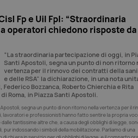
Cisl Fp e Uil Fpl: “Straordinaria
a operatori chiedono risposte da
“La straordinaria partecipazione di oggi, in P
Santi Apostoli, segna un punto di non ritorno 
vertenza per il rinnovo dei contratti della sani
e delle RSA"
la dichiarazione, in una nota unita
Fpl, Federico Bozzanca, Roberto Chierchia e Rita
di Roma, in Piazza Santi Apostoli.
i Apostoli, segna un punto di non ritorno nella vertenza per il r
ci, lavoratori e professionisti hanno fatto sentire la propria voc
 dalle tantissime altre che, a causa degli obblighi di legge, so
li, pur indossando i simboli della mobilitazione. Parliamo di una
di chi era in servizio per gli obblighi di legge, e il comparto or