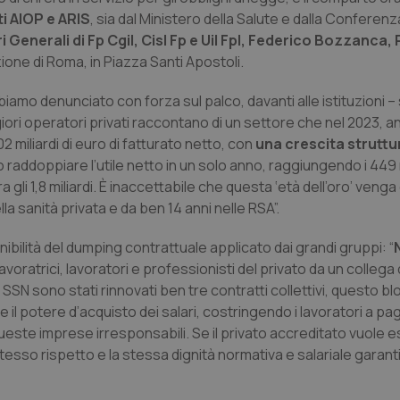
i AIOP e ARIS
, sia dal Ministero della Salute e dalla Conferenz
 Generali di Fp Cgil, Cisl Fp e Uil Fpl, Federico Bozzanca
one di Roma, in Piazza Santi Apostoli.
iamo denunciato con forza sul palco, davanti alle istituzioni –
ggiori operatori privati raccontano di un settore che nel 2023, a
2 miliardi di euro di fatturato netto, con
una crescita struttu
 raddoppiare l’utile netto in un solo anno, raggiungendo i 449 m
gli 1,8 miliardi. È inaccettabile che questa ‘età dell’oro’ venga
lla sanità privata e da ben 14 anni nelle RSA”.
nibilità del dumping contrattuale applicato dai grandi gruppi: “
voratrici, lavoratori e professionisti del privato da un collega 
 SSN sono stati rinnovati ben tre contratti collettivi, questo b
 il potere d’acquisto dei salari, costringendo i lavoratori a p
queste imprese irresponsabili. Se il privato accreditato vuole e
tesso rispetto e la stessa dignità normativa e salariale garanti