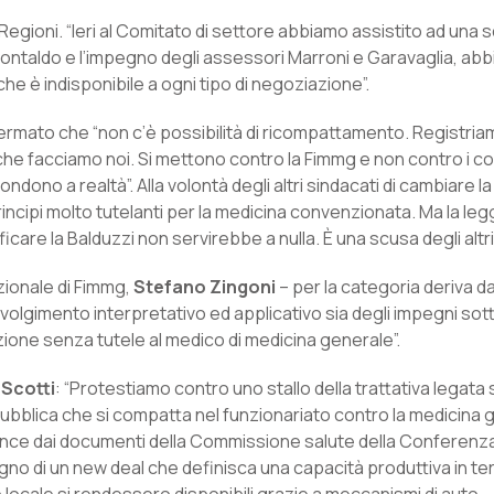
c e Regioni. “Ieri al Comitato di settore abbiamo assistito ad un
ontaldo e l’impegno degli assessori Marroni e Garavaglia, ab
che è indisponibile a ogni tipo di negoziazione”.
a affermato che “non c’è possibilità di ricompattamento. Registr
 che facciamo noi. Si mettono contro la Fimmg e non contro i co
no a realtà”. Alla volontà degli altri sindacati di cambiare l
principi molto tutelanti per la medicina convenzionata. Ma la le
ficare la Balduzzi non servirebbe a nulla. È una scusa degli altri
zionale di Fimmg,
Stefano Zingoni
– per la categoria deriva d
avolgimento interpretativo ed applicativo sia degli impegni sott
azione senza tutele al medico di medicina generale”.
 Scotti
: “Protestiamo contro uno stallo della trattativa legata
 pubblica che si compatta nel funzionariato contro la medicina
vince dai documenti della Commissione salute della Conferenza
sogno di un new deal che definisca una capacità produttiva in ter