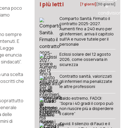
I più letti
[7 giorni]
[30 giorni]
a scena poco
biamo
Comparto Sanità. Firmato il
contratto 2025-2027.
Aumenti fino a 240 euro per
iamo sempre
gli infermieri, arriva il capitolo
sull'IA e nuove tutele per il
ntenuti. E
personale
a Legge
Eclissi solare del 12 agosto
gge enuncia
2026, come osservarla in
 sindacati”.
sicurezza
a una scelta
Contratto sanità, valorizzati
oscritti che
gli infermieri ma penalizzate
le altre professioni
Caldo estremo, FADOI:
 soprattutto
“Sopra i 40 gradi il corpo può
 generale
non riuscire più a disperdere
il calore”
 delle
mini di
Covid. Il silenzio di Fauci e il