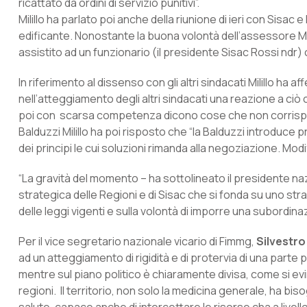
ricattato da ordini di servizio punitivi”.
Milillo ha parlato poi anche della riunione di ieri con Sisa
edificante. Nonostante la buona volontà dell’assessore M
assistito ad un funzionario (il presidente Sisac Rossi ndr) 
In riferimento al dissenso con gli altri sindacati Milillo h
nell’atteggiamento degli altri sindacati una reazione a ciò
poi con scarsa competenza dicono cose che non corrispondo
Balduzzi Milillo ha poi risposto che “la Balduzzi introduce 
dei principi le cui soluzioni rimanda alla negoziazione. Modi
“La gravità del momento – ha sottolineato il presidente na
strategica delle Regioni e di Sisac che si fonda su uno str
delle leggi vigenti e sulla volontà di imporre una subordin
Per il vice segretario nazionale vicario di Fimmg,
Silvestro
ad un atteggiamento di rigidità e di protervia di una parte
mentre sul piano politico è chiaramente divisa, come si e
regioni. Il territorio, non solo la medicina generale, ha bi