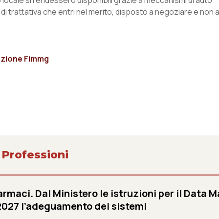
o locale si rendessero disponibili grazie a meccanismi di auto
di trattativa che entri nel merito, disposto a negoziare e non 
itazione Fimmg
 Professioni
armaci. Dal Ministero le istruzioni per il Data M
 2027 l’adeguamento dei sistemi