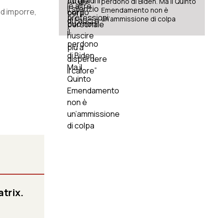
perdono di Biden. Ma il Quinto
Emendamento non è
ad imporre,
un’ammissione di colpa
atrix.