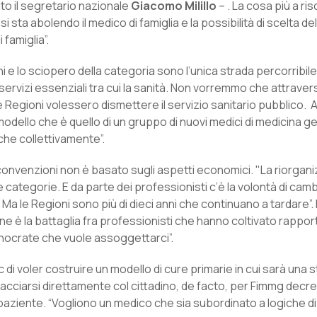
to il segretario nazionale
Giacomo Milillo
– . La cosa più a ri
ta abolendo il medico di famiglia e la possibilità di scelta del
famiglia”.
oni e lo sciopero della categoria sono l’unica strada percorribile
rvizi essenziali tra cui la sanità. Non vorremmo che attraver
le Regioni volessero dismettere il servizio sanitario pubblico.
 un modello che è quello di un gruppo di nuovi medici di medicina 
 che collettivamente”.
convenzioni non è basato sugli aspetti economici. "La riorgan
 categorie. E da parte dei professionisti c’è la volontà di cam
a le Regioni sono più di dieci anni che continuano a tardare”. M
ne è la battaglia fra professionisti che hanno coltivato rapport
ecnocrate che vuole assoggettarci”.
di voler costruire un modello di cure primarie in cui sarà una s
erfacciarsi direttamente col cittadino, de facto, per Fimmg decre
paziente. “Vogliono un medico che sia subordinato a logiche di