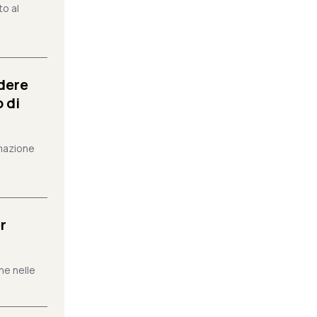
to al
dere
 di
mazione
r
che nelle