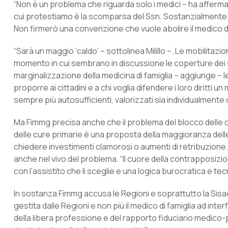
“Non è un problema che riguarda solo i medici – ha afferma
cui protestiamo è la scomparsa del Ssn. Sostanzialmente si s
Non firmerò una convenzione che vuole abolire il medico di 
“Sarà un maggio ‘caldo’ – sottolinea Milillo –. Le mobilitazi
momento in cui sembrano in discussione le coperture dei se
marginalizzazione della medicina di famiglia – aggiunge – 
proporre ai cittadini e a chi voglia difendere i loro diritti
sempre più autosufficienti, valorizzati sia individualmente
Ma Fimmg precisa anche che il problema del blocco delle 
delle cure primarie è una proposta della maggioranza delle
chiedere investimenti clamorosi o aumenti di retribuzione. M
anche nel vivo del problema. “Il cuore della contrapposizio
con l’assistito che li sceglie e una logica burocratica e t
In sostanza Fimmg accusa le Regioni e soprattutto la Sisac 
gestita dalle Regioni e non più il medico di famiglia ad int
della libera professione e del rapporto fiduciario medico-