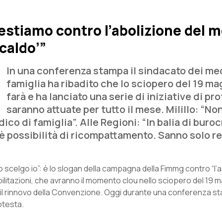
estiamo contro l’abolizione del 
caldo’”
In una conferenza stampa il sindacato dei med
famiglia ha ribadito che lo sciopero del 19 ma
farà e ha lanciato una serie di iniziative di pr
saranno attuate per tutto il mese. Milillo: “No
co di famiglia”. Alle Regioni: “In balia di buroc
 c’è possibilità di ricompattamento. Sanno solo r
 lo scelgo io”: è lo slogan della campagna della Fimmg contro “l’
bilitazioni, che avranno il momento clou nello sciopero del 19 
er il rinnovo della Convenzione. Oggi durante una conferenza st
otesta.