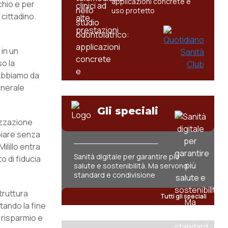
applicazioni concrete e
schio e per
uso protetto
 cittadino.
 in un
so la
 Abbiamo da
generale
Gli speciali
izzazione
biare senza
ilillo entra
Sanità digitale per garantire più
o di fiducia
salute e sostenibilità. Ma servono
standard e condivisione
truttura
Tutti gli speciali
tando la fine
 risparmio e