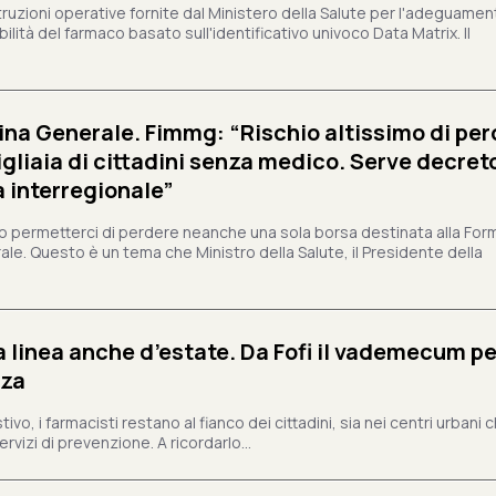
struzioni operative fornite dal Ministero della Salute per l'adeguamen
lità del farmaco basato sull'identificativo univoco Data Matrix. Il
na Generale. Fimmg: “Rischio altissimo di per
igliaia di cittadini senza medico. Serve decreto
a interregionale”
permetterci di perdere neanche una sola borsa destinata alla For
ale. Questo è un tema che Ministro della Salute, il Presidente della
a linea anche d’estate. Da Fofi il vademecum pe
zza
vo, i farmacisti restano al fianco dei cittadini, sia nei centri urbani 
rvizi di prevenzione. A ricordarlo...