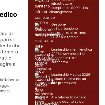
infrastrutture,
compliance, GDPR e Risk
management
medico
Gestione
dell'Ipertensione
ici di
resistente: dalle Linee
Guida alle terapie
ggio si
innovative
otesta che
Leadership Infermieristica
n firmerò
2026: nuovi modelli di
rati e
responsabilità e
autonomia
eagire a
Leadership Medica 2026:
guidare team clinici ad
abolizione del
alte prestazioni
maggio,
ampa i
AI e telemedicina nello
studio odontoiatrico: