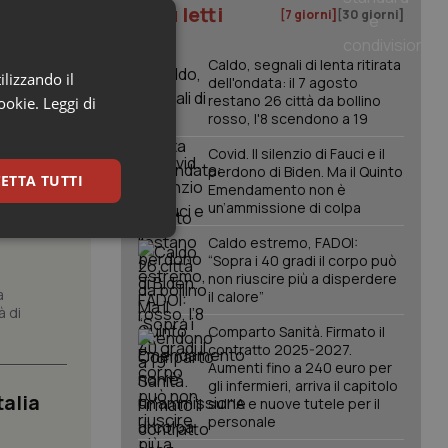
I più letti
[7 giorni]
[30 giorni]
Caldo, segnali di lenta ritirata
ilizzando il
dell'ondata: il 7 agosto
restano 26 città da bollino
cookie.
Leggi di
rosso, l'8 scendono a 19
Covid. Il silenzio di Fauci e il
perdono di Biden. Ma il Quinto
ETTA TUTTI
Emendamento non è
azione
un’ammissione di colpa
keting
Caldo estremo, FADOI:
“Sopra i 40 gradi il corpo può
non riuscire più a disperdere
a
il calore”
à di
Comparto Sanità. Firmato il
contratto 2025-2027.
Aumenti fino a 240 euro per
gli infermieri, arriva il capitolo
talia
sull'IA e nuove tutele per il
igazione sulle pagine
personale
kie.