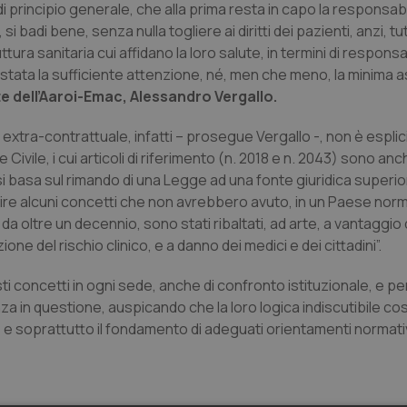
i principio generale, che alla prima resta in capo la responsabi
i badi bene, senza nulla togliere ai diritti dei pazienti, anzi, tu
tura sanitaria cui affidano la loro salute, in termini di respons
è stata la sufficiente attenzione, né, men che meno, la minima 
e dell’Aaroi-Emac, Alessandro Vergallo.
 extra-contrattuale, infatti – prosegue Vergallo -, non è esplic
ivile, i cui articoli di riferimento (n. 2018 e n. 2043) sono anc
i basa sul rimando di una Legge ad una fonte giuridica superio
adire alcuni concetti che non avrebbero avuto, in un Paese norm
a oltre un decennio, sono stati ribaltati, ad arte, a vantaggio 
ne del rischio clinico, e a danno dei medici e dei cittadini”.
ti concetti in ogni sede, anche di confronto istituzionale, e p
nza in questione, auspicando che la loro logica indiscutibile cos
e soprattutto il fondamento di adeguati orientamenti normativ