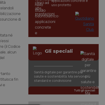
applicazioni concrete e
lità
uso protetto
telandoli
abilizzazione
assunzione di
itata né
h’essi
re (il Codice
Gli speciali
ale, alcun
del
Sanità digitale per garantire più
ertanto
salute e sostenibilità. Ma servono
tituisca fin
standard e condivisione
i e
Tutti gli speciali