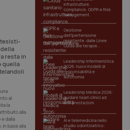
infrastrutture,
compliance, GDPR e Risk
management
Gestione
dell'Ipertensione
tesisti-
resistente: dalle Linee
Guida alle terapie
 della
innovative
a resta in
Leadership Infermieristica
o quella
2026: nuovi modelli di
utelandoli
responsabilità e
autonomia
 una
Leadership Medica 2026:
guidare team clinici ad
nto al
alte prestazioni
ita la
ttribuito alla
 e dalla
AI e telemedicina nello
 in base alla
studio odontoiatrico: