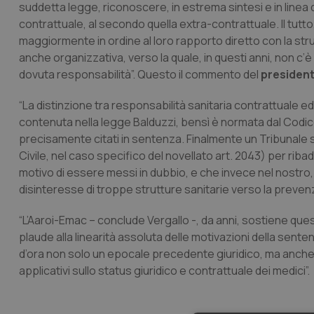
suddetta legge, riconoscere, in estrema sintesi e in linea d
contrattuale, al secondo quella extra-contrattuale. Il tutto, s
maggiormente in ordine al loro rapporto diretto con la strut
anche organizzativa, verso la quale, in questi anni, non c’
dovuta responsabilità”. Questo il commento del
president
“La distinzione tra responsabilità sanitaria contrattuale ed
contenuta nella legge Balduzzi, bensì è normata dal Codice C
precisamente citati in sentenza. Finalmente un Tribunale s
Civile, nel caso specifico del novellato art. 2043) per rib
motivo di essere messi in dubbio, e che invece nel nostro, d
disinteresse di troppe strutture sanitarie verso la prevenzio
“L’Aaroi-Emac – conclude Vergallo -, da anni, sostiene ques
plaude alla linearità assoluta delle motivazioni della sente
d’ora non solo un epocale precedente giuridico, ma anche 
applicativi sullo status giuridico e contrattuale dei medici”.