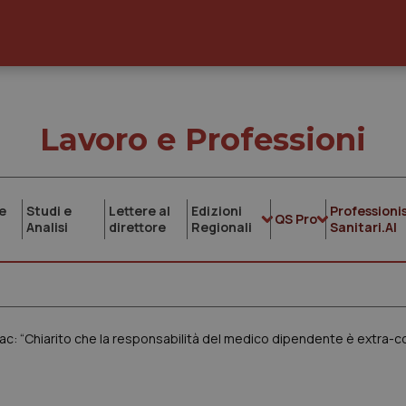
Lavoro e Professioni
e
Studi e
Lettere al
Edizioni
Professionis
QS Pro
Analisi
direttore
Regionali
Sanitari.AI
c: “Chiarito che la responsabilità del medico dipendente è extra-c