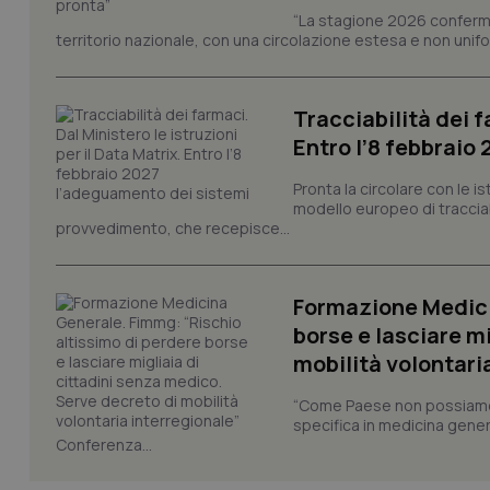
“La stagione 2026 conferma
Nome
territorio nazionale, con una circolazione estesa e non uniform
VISITOR_PRIVACY_
Tracciabilità dei f
Entro l’8 febbraio
CookieScriptConse
Pronta la circolare con le i
modello europeo di tracciabi
provvedimento, che recepisce...
tracking-sites-ironf
tracking-enable
Formazione Medici
tracking-sites-ironf
borse e lasciare m
session-id
mobilità volontari
_ga
“Come Paese non possiamo 
specifica in medicina gener
Conferenza...