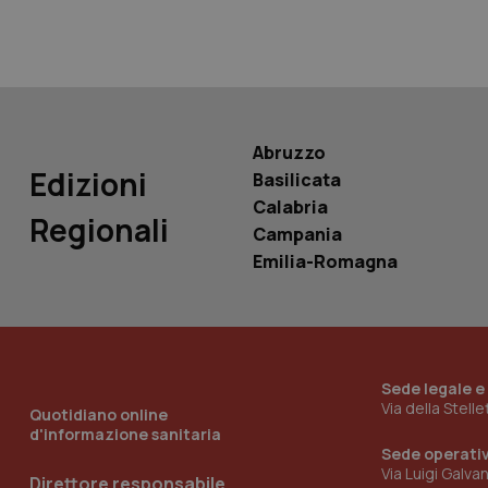
PHPSESSID
Abruzzo
Edizioni
Basilicata
_ga_KM60CM4NPH
Calabria
Regionali
Campania
Emilia-Romagna
Nome
Nome
VISITOR_INFO1_LIV
_ga_0VMQEQKQ1N
Sede legale e
__Secure-YNID
Via della Stell
Quotidiano online
d'informazione sanitaria
Sede operati
Via Luigi Galva
Direttore responsabile