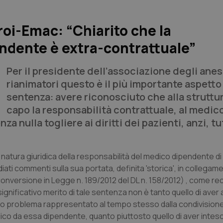
oi-Emac: “Chiarito che la
endente è extra-contrattuale”
Per il presidente dell’associazione degli anes
rianimatori questo è il più importante aspetto
sentenza: avere riconosciuto che alla struttur
capo la responsabilità contrattuale, al medic
nza nulla togliere ai diritti dei pazienti, anzi, t
a natura giuridica della responsabilità del medico dipendente di
iati commenti sulla sua portata, definita 'storica', in collegame
(conversione in Legge n. 189/2012 del DL n. 158/2012) , come rec
ignificativo merito di tale sentenza non è tanto quello di aver a
so problema rappresentato al tempo stesso dalla condivisione
dico da essa dipendente, quanto piuttosto quello di aver inteso,