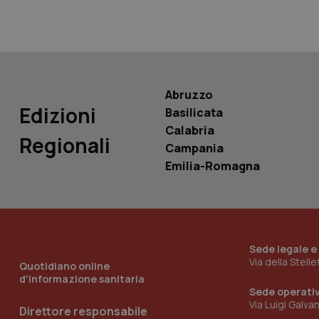
PHPSESSID
Abruzzo
Edizioni
Basilicata
_ga_KM60CM4NPH
Calabria
Regionali
Campania
Emilia-Romagna
Nome
Nome
VISITOR_INFO1_LIV
_ga_0VMQEQKQ1N
Sede legale e
__Secure-YNID
Via della Stell
Quotidiano online
d'informazione sanitaria
Sede operati
Via Luigi Galva
Direttore responsabile