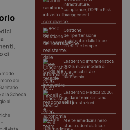
infrastrutture,
compliance, GDPR e Risk
management
orio
edici
Gestione
dell'Ipertensione
ia
resistente: dalle Linee
menti,
Guida alle terapie
innovative
o di
Leadership Infermieristica
2026: nuovi modelli di
responsabilità e
 in modo
autonomia
numero dei
Sanitario
Leadership Medica 2026:
e e la Scheda
guidare team clinici ad
io al
alte prestazioni
omiche
AI e telemedicina nello
 –
studio odontoiatrico:
 di vista