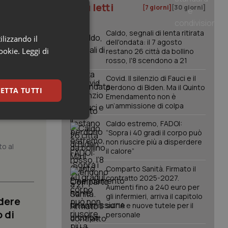
I più letti
[7 giorni]
[30 giorni]
Caldo, segnali di lenta ritirata
ilizzando il
dell'ondata: il 7 agosto
cookie.
Leggi di
restano 26 città da bollino
rosso, l'8 scendono a 21
Covid. Il silenzio di Fauci e il
perdono di Biden. Ma il Quinto
ETTA TUTTI
Emendamento non è
un’ammissione di colpa
atrix.
keting
Caldo estremo, FADOI:
“Sopra i 40 gradi il corpo può
non riuscire più a disperdere
to al
il calore”
Comparto Sanità. Firmato il
contratto 2025-2027.
Aumenti fino a 240 euro per
gli infermieri, arriva il capitolo
dere
sull'IA e nuove tutele per il
igazione sulle pagine
 di
personale
kie.