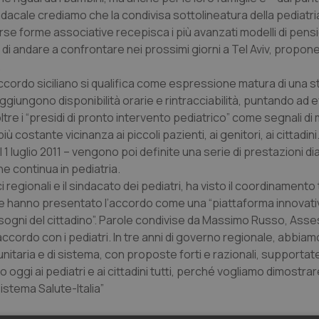
a sindacale crediamo che la condivisa sottolineatura della pediat
erse forme associative recepisca i più avanzati modelli di pen
o di andare a confrontare nei prossimi giorni a Tel Aviv, propon
.
 l’accordo siciliano si qualifica come espressione matura di una s
 aggiungono disponibilità orarie e rintracciabilità, puntando ad e
ltre i “presidi di pronto intervento pediatrico” come segnali di
ostante vicinanza ai piccoli pazienti, ai genitori, ai cittadini.
l 1 luglio 2011 – vengono poi definite una serie di prestazioni 
e continua in pediatria.
i regionali e il sindacato dei pediatri, ha visto il coordinamento
he hanno presentato l’accordo come una “piattaforma innovativ
bisogni del cittadino”. Parole condivise da Massimo Russo, Ass
 accordo con i pediatri. In tre anni di governo regionale, abbi
unitaria e di sistema, con proposte forti e razionali, supportat
oggi ai pediatri e ai cittadini tutti, perché vogliamo dimostrar
stema Salute-Italia”