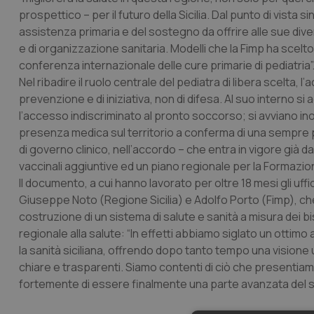
prospettico – per il futuro della Sicilia. Dal punto di vist
assistenza primaria e del sostegno da offrire alle sue div
e di organizzazione sanitaria. Modelli che la Fimp ha scelt
conferenza internazionale delle cure primarie di pediatria”
Nel ribadire il ruolo centrale del pediatra di libera scelta,
prevenzione e di iniziativa, non di difesa. Al suo interno si
l’accesso indiscriminato al pronto soccorso; si avviano ino
presenza medica sul territorio a conferma di una sempre più c
di governo clinico, nell’accordo – che entra in vigore già da
vaccinali aggiuntive ed un piano regionale per la Formazion
Il documento, a cui hanno lavorato per oltre 18 mesi gli uffic
Giuseppe Noto (Regione Sicilia) e Adolfo Porto (Fimp), c
costruzione di un sistema di salute e sanità a misura dei 
regionale alla salute: “In effetti abbiamo siglato un ottimo
la sanità siciliana, offrendo dopo tanto tempo una visione 
chiare e trasparenti. Siamo contenti di ciò che presentiamo 
fortemente di essere finalmente una parte avanzata del si