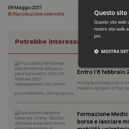
09 Maggio 2011
Questo sito 
© Riproduzione riservata
Questo sito web ut
nostro sito web ac
più
Potrebbe interessarti in Lavoro e
MOSTRA DET
Tracciabilità dei f
Neces
Entro l’8 febbraio
Pronta la circolare con le i
modello europeo di tracciabi
provvedimento, che recepisce...
Formazione Medici
I cookie necessari con
borse e lasciare m
e l'accesso alle aree 
mobilità volontari