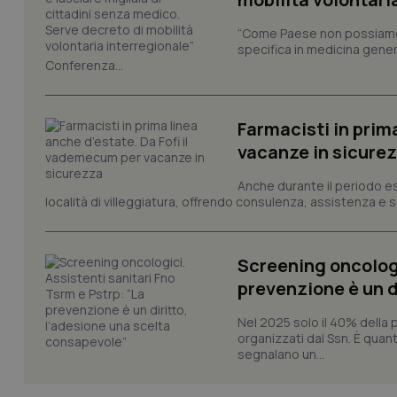
Nome
“Come Paese non possiamo 
VISITOR_PRIVACY_
specifica in medicina gener
Conferenza...
Farmacisti in prim
CookieScriptConse
vacanze in sicure
Anche durante il periodo esti
località di villeggiatura, offrendo consulenza, assistenza e se
tracking-sites-ironf
tracking-enable
tracking-sites-ironf
Screening oncologi
session-id
prevenzione è un d
_ga
Nel 2025 solo il 40% della 
organizzati dal Ssn. È quan
segnalano un...