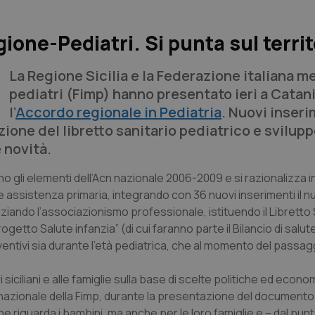
ione-Pediatri. Si punta sul territ
La Regione Sicilia e la Federazione italiana m
pediatri (Fimp) hanno presentato ieri a Catan
l’
Accordo regionale in Pediatria
. Nuovi inseri
one del libretto sanitario pediatrico e svilupp
 novità.
iscono gli elementi dell’Acn nazionale 2006-2009 e si razionalizza
me assistenza primaria, integrando con 36 nuovi inserimenti il 
enziando l’associazionismo professionale, istituendo il Libretto 
etto Salute infanzia” (di cui faranno parte il Bilancio di salut
ventivi sia durante l’età pediatrica, che al momento del passagg
siciliani e alle famiglie sulla base di scelte politiche ed econ
nazionale della Fimp, durante la presentazione del documento
e riguarda i bambini, ma anche per le loro famiglie e – dal punto