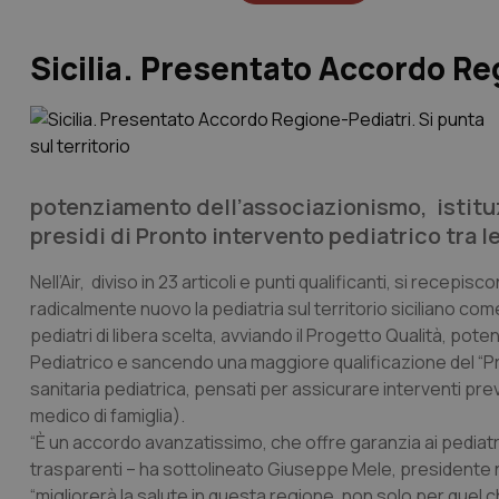
Sicilia. Presentato Accordo Reg
potenziamento dell’associazionismo, istituzi
presidi di Pronto intervento pediatrico tra le
Nell’Air, diviso in 23 articoli e punti qualificanti, si recep
radicalmente nuovo la pediatria sul territorio siciliano co
pediatri di libera scelta, avviando il Progetto Qualità, pot
Pediatrico e sancendo una maggiore qualificazione del “Prog
sanitaria pediatrica, pensati per assicurare interventi pre
medico di famiglia).
“È un accordo avanzatissimo, che offre garanzia ai pediatri 
trasparenti – ha sottolineato Giuseppe Mele, presidente 
“migliorerà la salute in questa regione, non solo per quel ch