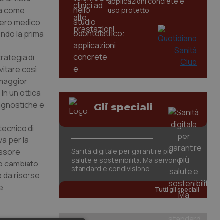
applicazioni concrete e
ria come
uso protetto
siero medico
endo la prima
trategia di
vitare così
 maggior
 In un ottica
diagnostiche e
Gli speciali
 tecnico di
a per la
essore
Sanità digitale per garantire più
salute e sostenibilità. Ma servono
amo cambiato
standard e condivisione
e da risorse
e
Tutti gli speciali