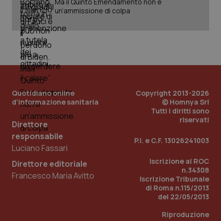
Ma il Quinto Emendamento non è
Nome
Scadenza
Descrizion
Dominio
un’ammissione di colpa
Nome
Fornitore
/
Dominio
Scadenza
Des
_ga_0VMQEQKQ1N
.quotidianosanita.it
1 anno 1
Questo
mese
cookie
VISITOR_INFO1_LIVE
5 mesi 4
Que
Google LLC
viene
settimane
imp
.youtube.com
utilizzato
You
da Google
ten
Analytics
pre
per
del
mantener
vid
lo stato
inco
della
può
sessione.
det
Quotidiano online
Copyright 2013-2026
vis
d'informazione sanitaria
© Homnya Srl
web
Tutti i diritti sono
uti
nuo
riservati
Direttore
ver
dell
responsabile
You
P.I. e C.F. 13026241003
Luciano Fassari
__Secure-YNID
.youtube.com
5 mesi 4
Que
settimane
imp
Iscrizione al ROC
Direttore editoriale
You
n.34308
ten
Francesco Maria Avitto
Iscrizione Tribunale
pre
di Roma n.115/2013
del
vid
del 22/05/2013
inco
può
Riproduzione
det