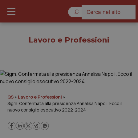
Lunedì 10 Agosto 2026
Lavoro e Professioni
Lavoro e Professioni
Cronache
QS
»
Lavoro e Professioni
»
Sigm. Confermata alla presidenza Annalisa Napoli. Ecco il
Governo e Parlamento
nuovo consiglio esecutivo 2022-2024
Regioni e Asl
Lavoro e Professioni