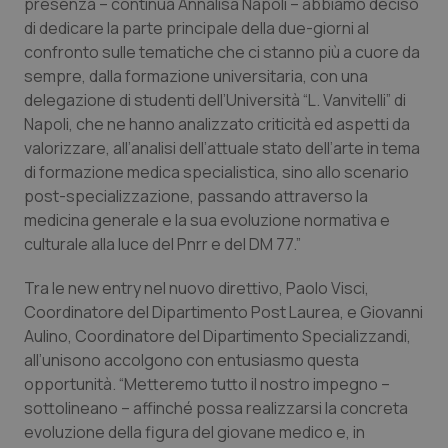
presenza – continua Annalisa Napoli – abbiamo deciso
di dedicare la parte principale della due-giorni al
Piemonte
HIV
confronto sulle tematiche che ci stanno più a cuore da
sempre, dalla formazione universitaria, con una
Provincia Autonoma di Bolzano
Infezioni & Febbre
delegazione di studenti dell’Università “L. Vanvitelli” di
Napoli, che ne hanno analizzato criticità ed aspetti da
Provincia Autonoma di Trento
Ipertensione & Scompenso
valorizzare, all’analisi dell’attuale stato dell’arte in tema
di formazione medica specialistica, sino allo scenario
Puglia
Malattie rare
post-specializzazione, passando attraverso la
medicina generale e la sua evoluzione normativa e
Sardegna
Malattia di Crohn & Rettocolite Ulcerosa
culturale alla luce del Pnrr e del DM 77.”
Tra le new entry nel nuovo direttivo, Paolo Visci,
Sicilia
Neuroscienze & patologie neurodegenerative
Coordinatore del Dipartimento Post Laurea, e Giovanni
Aulino, Coordinatore del Dipartimento Specializzandi,
Toscana
Obesità
all’unisono accolgono con entusiasmo questa
opportunità. “Metteremo tutto il nostro impegno –
Umbria
Oftalmologia
sottolineano – affinché possa realizzarsi la concreta
evoluzione della figura del giovane medico e, in