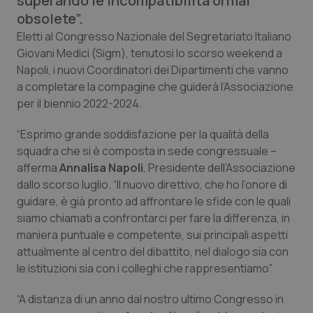
superando le incompatibilità ormai
Calabria
Asma & BPCO
obsolete”.
Eletti al Congresso Nazionale del Segretariato Italiano
Campania
Car-T
Giovani Medici (Sigm), tenutosi lo scorso weekend a
Napoli, i nuovi Coordinatori dei Dipartimenti che vanno
Emilia-Romagna
Colesterolo & coronaropatie
a completare la compagine che guiderà l’Associazione
per il biennio 2022-2024.
Friuli Venezia Giulia
Dermatite Atopica
“Esprimo grande soddisfazione per la qualità della
squadra che si è composta in sede congressuale –
Lazio
Diabete & glucometri
afferma
Annalisa Napoli
, Presidente dell’Associazione
dallo scorso luglio. “Il nuovo direttivo, che ho l’onore di
Liguria
Disturbi dell’umore
guidare, è già pronto ad affrontare le sfide con le quali
siamo chiamati a confrontarci per fare la differenza, in
Lombardia
Dolore
maniera puntuale e competente, sui principali aspetti
attualmente al centro del dibattito, nel dialogo sia con
Marche
Donna & Salute
le istituzioni sia con i colleghi che rappresentiamo”.
“A distanza di un anno dal nostro ultimo Congresso in
Molise
Epatiti