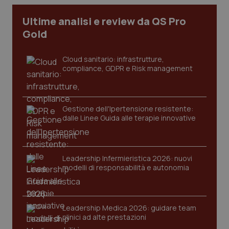
Ultime analisi e review da QS Pro
tracking-sites-ironfish-
www.quotidianosanita.it
4
Gold
tracking-enable
settim
2 gior
Cloud sanitario: infrastrutture,
compliance, GDPR e Risk management
tracking-sites-ironfish-
www.quotidianosanita.it
4
session-id
settim
2 gior
Gestione dell'Ipertensione resistente:
dalle Linee Guida alle terapie innovative
_ga
1 anno
Google LLC
mes
.quotidianosanita.it
Leadership Infermieristica 2026: nuovi
modelli di responsabilità e autonomia
Leadership Medica 2026: guidare team
clinici ad alte prestazioni