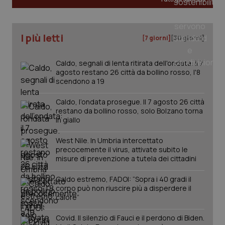
I più letti
[7 giorni]
[30 giorni]
Caldo, segnali di lenta ritirata dell'ondata: il 7
agosto restano 26 città da bollino rosso, l'8
scendono a 19
Caldo, l’ondata prosegue. Il 7 agosto 26 città
restano da bollino rosso, solo Bolzano torna
in giallo
_ga_KM60CM4NPH
.quotidianosanita.it
1 anno
mes
West Nile. In Umbria intercettato
precocemente il virus, attivate subito le
misure di prevenzione a tutela dei cittadini
Caldo estremo, FADOI: “Sopra i 40 gradi il
corpo può non riuscire più a disperdere il
calore”
Covid. Il silenzio di Fauci e il perdono di Biden.
Fornitore
/