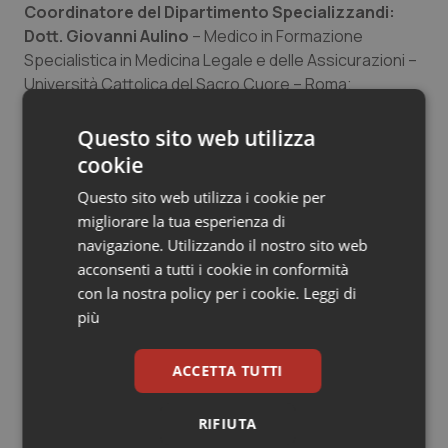
Coordinatore del Dipartimento Specializzandi:
Dott. Giovanni Aulino
– Medico in Formazione
Specialistica in Medicina Legale e delle Assicurazioni –
Università Cattolica del Sacro Cuore – Roma;
Coordinatore del Dipartimento Specialisti: Dott.
Questo sito web utilizza
Nico Busceti
– Medico in Formazione Specialistica in
cookie
Pediatria – Università di Messina;
Questo sito web utilizza i cookie per
Coordinatore del Dipartimento Liberi
migliorare la tua esperienza di
Professionisti: Dott. Mario Passaro
– Medico in
navigazione. Utilizzando il nostro sito web
Formazione Specialistica in Cardiochirurgia –
acconsenti a tutti i cookie in conformità
Università degli Studi della Campania “Luigi Vanvitelli” –
con la nostra policy per i cookie.
Leggi di
Napoli;
più
Coordinatore del Dipartimento di Medicina
ACCETTA TUTTI
Generale: Dott.ssa Manuela Petino
– Medica di
Medicina Generale ASL ROMA 1 – CFSMG in Regione
RIFIUTA
Lazio;