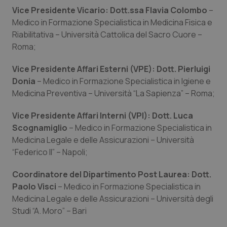
Vice Presidente Vicario: Dott.ssa Flavia Colombo
–
Salute orale & impianti
Medico in Formazione Specialistica in Medicina Fisica e
Riabilitativa – Università Cattolica del Sacro Cuore –
Sangue & coagulazione
Roma;
Tiroide
Vice Presidente Affari Esterni (VPE): Dott. Pierluigi
Donia
– Medico in Formazione Specialistica in Igiene e
Tumore al seno
Medicina Preventiva – Università “La Sapienza” – Roma;
Vice Presidente Affari Interni (VPI): Dott. Luca
Tumore ovarico
Scognamiglio
– Medico in Formazione Specialistica in
Medicina Legale e delle Assicurazioni – Università
Tumori del Polmone & Testa Collo
“Federico II” – Napoli;
Tumori gastrointestinali
Coordinatore del Dipartimento Post Laurea: Dott.
Paolo Visci
– Medico in Formazione Specialistica in
Ulcera & Reflusso
Medicina Legale e delle Assicurazioni – Università degli
Studi “A. Moro” – Bari
Vaccini