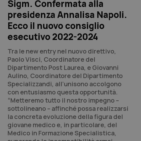
Sigm. Confermata alla
presidenza Annalisa Napoli.
Scienza e Farmaci
Ecco il nuovo consiglio
Studi e Analisi
esecutivo 2022-2024
Lettere al direttore
Tra le new entry nel nuovo direttivo,
Paolo Visci, Coordinatore del
Edizioni Regionali
Dipartimento Post Laurea, e Giovanni
Aulino, Coordinatore del Dipartimento
QS Pro
Specializzandi, all’unisono accolgono
con entusiasmo questa opportunità.
Professionisti Sanitari.AI
“Metteremo tutto il nostro impegno –
sottolineano – affinché possa realizzarsi
Abruzzo
QS Pro Gold
la concreta evoluzione della figura del
giovane medico e, in particolare, del
QS Club
Newsletter
Basilicata
Artrite & artrosi
Medico in Formazione Specialistica,