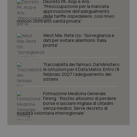
Decreto PA. Aiop e Aris:
“Preoccupazione per la mancata
approvazione dell’adeguamento
delle tariffe ospedaliere, così rinvio
rinnovo contratto sanità privata”
West Nile. Rete Izs: “Sorveglianza e
dati per evitare allarmismi. Italia
pronta”
Tracciabilità dei farmaci. Dal Ministero
le istruzioni per il Data Matrix. Entro l’8
febbraio 2027 l’adeguamento dei
CookieScriptConsent
5 mesi
CookieScript
sistemi
settim
www.quotidianosanita.it
Formazione Medicina Generale.
Fimmg: “Rischio altissimo di perdere
borse e lasciare migliaia di cittadini
senza medico. Serve decreto di
mobilità volontaria interregionale”