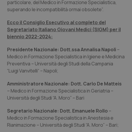
Valle D’Aosta
Oncodermatologia
particolare, del Medico in Formazione Specialistica,
superando le incompatibilità ormai obsolete”.
Veneto
Oncoematologia
Ecco il Consiglio Esecutivo al completo del
Segretariato Italiano Giovani Medici (SIGM) per il
Oncologia & Nutrizione
biennio 2022-2024:
Psoriasi & pelle
Presidente Nazionale: Dott.ssa Annalisa Napoli
–
Medico in Formazione Specialistica in Igiene e Medicina
Quotidiano Cardiologia
Preventiva – Università degli Studi della Campania
“Luigi Vanvitelli“ – Napoli;
Quotidiano Chirurgia
Amministratore Nazionale: Dott. Carlo De Matteis
– Medico in Formazione Specialistica in Geriatria –
Quotidiano Oncologia
Università degli Studi “A. Moro” – Bari
Quotidiano Pediatria
Segretario Nazionale: Dott. Emanuele Rollo
–
Medico in Formazione Specialistica in Anestesia e
Rene & patologie urogenitali
Rianimazione – Università degli Studi “A. Moro” – Bari;