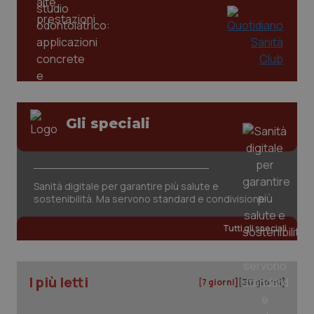
Gli speciali
Sanità digitale per garantire più salute e
PHPSESSID
Sessio
PHP.net
sostenibilità. Ma servono standard e condivisione
www.quotidianosanita.it
Tutti gli speciali
I più letti
[7 giorni]
[30 giorni]