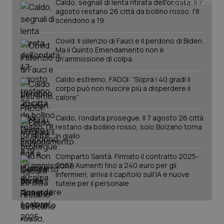
Caldo, segnali di lenta ritirata dell'ondata: il 7
agosto restano 26 città da bollino rosso, l'8
scendono a 19
Covid. Il silenzio di Fauci e il perdono di Biden.
Ma il Quinto Emendamento non è
un’ammissione di colpa
Caldo estremo, FADOI: “Sopra i 40 gradi il
corpo può non riuscire più a disperdere il
calore”
_ga_KM60CM4NPH
.quotidianosanita.it
1 anno
mes
Caldo, l’ondata prosegue. Il 7 agosto 26 città
restano da bollino rosso, solo Bolzano torna
in giallo
Comparto Sanità. Firmato il contratto 2025-
2027. Aumenti fino a 240 euro per gli
infermieri, arriva il capitolo sull'IA e nuove
tutele per il personale
Fornitore
/
Nome
Scadenza
Descrizion
Dominio
Nome
Fornitore
/
Dominio
Scadenza
Des
_ga_0VMQEQKQ1N
.quotidianosanita.it
1 anno 1
Questo