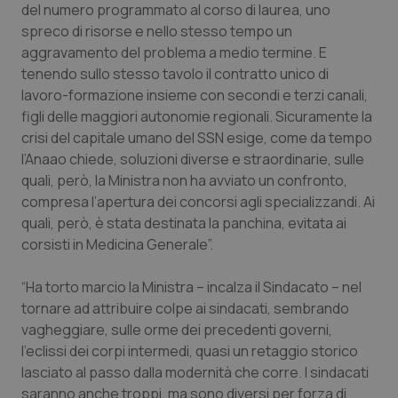
del numero programmato al corso di laurea, uno
Salute orale & impianti
spreco di risorse e nello stesso tempo un
aggravamento del problema a medio termine. E
Sangue & coagulazione
tenendo sullo stesso tavolo il contratto unico di
lavoro-formazione insieme con secondi e terzi canali,
Tiroide
figli delle maggiori autonomie regionali. Sicuramente la
crisi del capitale umano del SSN esige, come da tempo
Tumore al seno
l’Anaao chiede, soluzioni diverse e straordinarie, sulle
quali, però, la Ministra non ha avviato un confronto,
compresa l’apertura dei concorsi agli specializzandi. Ai
Tumore ovarico
quali, però, è stata destinata la panchina, evitata ai
corsisti in Medicina Generale”.
Tumori del Polmone & Testa Collo
“Ha torto marcio la Ministra – incalza il Sindacato – nel
Tumori gastrointestinali
tornare ad attribuire colpe ai sindacati, sembrando
vagheggiare, sulle orme dei precedenti governi,
Ulcera & Reflusso
l’eclissi dei corpi intermedi, quasi un retaggio storico
lasciato al passo dalla modernità che corre. I sindacati
Vaccini
saranno anche troppi, ma sono diversi per forza di