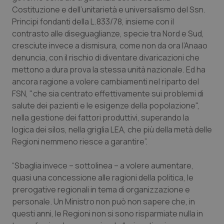
Costituzione e dell’unitarietà e universalismo del Ssn.
Piemonte
HIV
Principi fondanti della L.833/78, insieme con il
contrasto alle diseguaglianze, specie tra Nord e Sud,
Provincia Autonoma di Bolzano
Infezioni & Febbre
cresciute invece a dismisura, come non da ora l’Anaao
denuncia, con il rischio di diventare divaricazioni che
Provincia Autonoma di Trento
Ipertensione & Scompenso
mettono a dura prova la stessa unità nazionale. Ed ha
ancora ragione a volere cambiamenti nel riparto del
FSN, "che sia centrato effettivamente sui problemi di
Puglia
Malattie rare
salute dei pazienti e le esigenze della popolazione",
nella gestione dei fattori produttivi, superando la
Sardegna
Malattia di Crohn & Rettocolite Ulcerosa
logica dei silos, nella griglia LEA, che più della metà delle
Regioni nemmeno riesce a garantire”.
Sicilia
Neuroscienze & patologie neurodegenerative
“Sbaglia invece – sottolinea – a volere aumentare,
Toscana
Obesità
quasi una concessione alle ragioni della politica, le
prerogative regionali in tema di organizzazione e
Umbria
Oftalmologia
personale. Un Ministro non può non sapere che, in
questi anni, le Regioni non si sono risparmiate nulla in