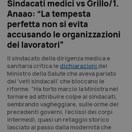
Sindacati medici vs Grillo/1.
Anaao: “La tempesta
Scienza e Farmaci
perfetta non si evita
Studi e Analisi
accusando le organizzazioni
dei lavoratori”
Lettere al direttore
Il sindacato della dirigenza medica e
Edizioni Regionali
sanitaria critica le
dichiarazioni
del
Ministro della Salute che aveva parlato
QS Pro
dei ‘veti sindacali’ che bloccano le
riforme. “Ha torto marcio la Ministra nel
Professionisti Sanitari.AI
tornare ad attribuire colpe ai sindacati,
sembrando vagheggiare, sulle orme dei
Abruzzo
QS Pro Gold
precedenti governi, l’eclissi dei corpi
intermedi, quasi un retaggio storico
QS Club
Newsletter
Basilicata
Artrite & artrosi
lasciato al passo dalla modernità che