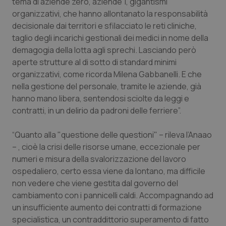
Valle D’Aosta
Oncodermatologia
tema di aziende zero, aziende 1, gigantismi
organizzativi, che hanno allontanato la responsabilità
decisionale dai territori e sfilacciato le reti cliniche,
Veneto
Oncoematologia
taglio degli incarichi gestionali dei medici in nome della
demagogia della lotta agli sprechi. Lasciando però
Oncologia & Nutrizione
aperte strutture al di sotto di standard minimi
organizzativi, come ricorda Milena Gabbanelli. E che
Psoriasi & pelle
nella gestione del personale, tramite le aziende, già
hanno mano libera, sentendosi sciolte da leggi e
Quotidiano Cardiologia
contratti, in un delirio da padroni delle ferriere”.
Quotidiano Chirurgia
“Quanto alla "questione delle questioni" – rileva l’Anaao
– , cioè la crisi delle risorse umane, eccezionale per
Quotidiano Oncologia
numeri e misura della svalorizzazione del lavoro
ospedaliero, certo essa viene da lontano, ma difficile
non vedere che viene gestita dal governo del
Quotidiano Pediatria
cambiamento con i pannicelli caldi. Accompagnando ad
un insufficiente aumento dei contratti di formazione
Rene & patologie urogenitali
specialistica, un contraddittorio superamento di fatto