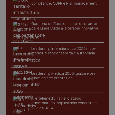
compliance, GDPR e Risk management
tracking-enable
settim
2 gior
Gestione dell'Ipertensione resistente:
dalle Linee Guida alle terapie innovative
tracking-sites-ironfish-
www.quotidianosanita.it
4
session-id
settim
2 gior
Leadership Infermieristica 2026: nuovi
modelli di responsabilità e autonomia
_ga
1 anno
Google LLC
mes
.quotidianosanita.it
Leadership Medica 2026: guidare team
clinici ad alte prestazioni
AI e telemedicina nello studio
odontoiatrico: applicazioni concrete e
uso protetto