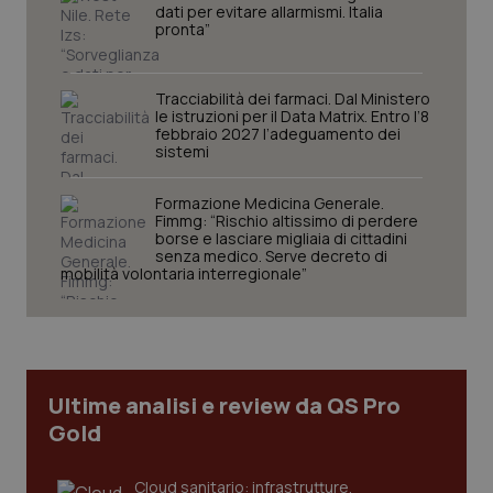
dati per evitare allarmismi. Italia
pronta”
Tracciabilità dei farmaci. Dal Ministero
le istruzioni per il Data Matrix. Entro l’8
febbraio 2027 l’adeguamento dei
sistemi
Formazione Medicina Generale.
CookieScriptConsent
5 mesi
CookieScript
Fimmg: “Rischio altissimo di perdere
settim
www.quotidianosanita.it
borse e lasciare migliaia di cittadini
senza medico. Serve decreto di
mobilità volontaria interregionale”
Ultime analisi e review da QS Pro
Gold
Cloud sanitario: infrastrutture,
tracking-sites-ironfish-
www.quotidianosanita.it
4