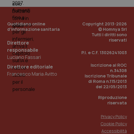
mese
cookie
VISITOR_INFO1_LIVE
5 mesi 4
Que
Google LLC
viene
settimane
imp
.youtube.com
utilizzato
You
da Google
ten
Analytics
pre
per
del
Quotidiano online
Copyright 2013-2026
mantener
vid
d'informazione sanitaria
© Homnya Srl
lo stato
inco
della
Tutti i diritti sono
può
sessione.
det
riservati
Direttore
vis
web
responsabile
uti
P.I. e C.F. 13026241003
nuo
Luciano Fassari
ver
dell
Iscrizione al ROC
Direttore editoriale
You
n.34308
Francesco Maria Avitto
Iscrizione Tribunale
__Secure-YNID
.youtube.com
5 mesi 4
Que
settimane
imp
di Roma n.115/2013
You
del 22/05/2013
ten
pre
Riproduzione
del
vid
riservata
inco
può
det
Privacy Policy
vis
web
Cookie Policy
uti
Accessibilità
nuo