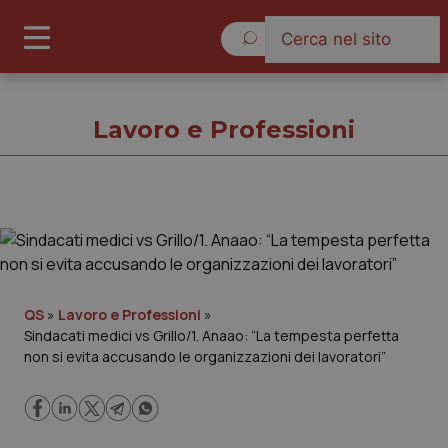
Domenica 9 Agosto 2026
Lavoro e Professioni
Lavoro e Professioni
Cronache
QS
»
Lavoro e Professioni
»
Sindacati medici vs Grillo/1. Anaao: “La tempesta perfetta
Governo e Parlamento
non si evita accusando le organizzazioni dei lavoratori”
Regioni e Asl
Lavoro e Professioni