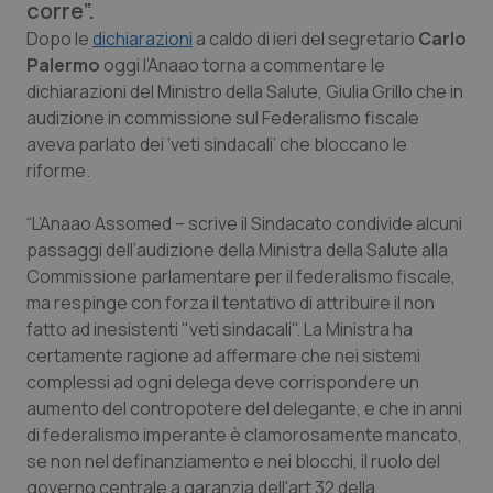
corre”.
Calabria
Asma & BPCO
Dopo le
dichiarazioni
a caldo di ieri del segretario
Carlo
Palermo
oggi l’Anaao torna a commentare le
Campania
Car-T
dichiarazioni del Ministro della Salute, Giulia Grillo che in
audizione in commissione sul Federalismo fiscale
Emilia-Romagna
Colesterolo & coronaropatie
aveva parlato dei ‘veti sindacali’ che bloccano le
riforme.
Friuli Venezia Giulia
Dermatite Atopica
“L’Anaao Assomed – scrive il Sindacato condivide alcuni
Lazio
Diabete & glucometri
passaggi dell’audizione della Ministra della Salute alla
Commissione parlamentare per il federalismo fiscale,
Liguria
Disturbi dell’umore
ma respinge con forza il tentativo di attribuire il non
fatto ad inesistenti "veti sindacali". La Ministra ha
certamente ragione ad affermare che nei sistemi
Lombardia
Dolore
complessi ad ogni delega deve corrispondere un
aumento del contropotere del delegante, e che in anni
Marche
Donna & Salute
di federalismo imperante è clamorosamente mancato,
se non nel definanziamento e nei blocchi, il ruolo del
Molise
Epatiti
governo centrale a garanzia dell'art 32 della