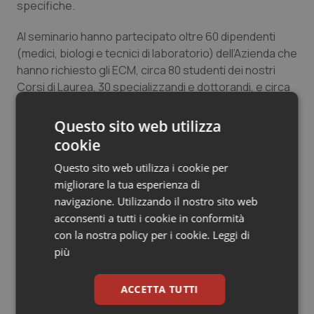
specifiche.
Salute orale & impianti
Al seminario hanno partecipato oltre 60 dipendenti
Sangue & coagulazione
(medici, biologi e tecnici di laboratorio) dell’Azienda che
hanno richiesto gli ECM, circa 80 studenti dei nostri
Corsi di Laurea, 30 specializzandi e dottorandi, e circa
Tiroide
100 fra pazienti e loro familiari.
Questo sito web utilizza
Tumore al seno
cookie
Tumore ovarico
Questo sito web utilizza i cookie per
15 Aprile 2015
© Riproduzione riservata
migliorare la tua esperienza di
Tumori del Polmone & Testa Collo
navigazione. Utilizzando il nostro sito web
acconsenti a tutti i cookie in conformità
Tumori gastrointestinali
con la nostra policy per i cookie.
Leggi di
più
Ulcera & Reflusso
ACCETTA TUTTI
Potrebbe interessarti in
Vaccini