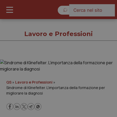
Venerdì 7 Agosto 2026
Lavoro e Professioni
Lavoro e Professioni
Cronache
QS
»
Lavoro e Professioni
»
Sindrome di Klinefelter. L’importanza della formazione per
Governo e Parlamento
migliorare la diagnosi
Regioni e Asl
Lavoro e Professioni