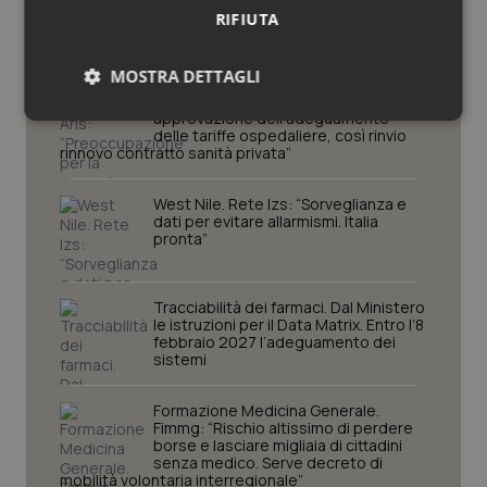
Lavoro e Professioni
RIFIUTA
MOSTRA DETTAGLI
Decreto PA. Aiop e Aris:
“Preoccupazione per la mancata
approvazione dell’adeguamento
Necessari
Statistici
Marketing
delle tariffe ospedaliere, così rinvio
rinnovo contratto sanità privata”
West Nile. Rete Izs: “Sorveglianza e
dati per evitare allarmismi. Italia
pronta”
Necessari
Statistici
Marketing
Tracciabilità dei farmaci. Dal Ministero
I cookie necessari contribuiscono a rendere fruibile il
le istruzioni per il Data Matrix. Entro l’8
sito web abilitandone funzionalità di base quali la
febbraio 2027 l’adeguamento dei
navigazione sulle pagine e l'accesso alle aree
sistemi
protette del sito. Il sito web non è in grado di
funzionare correttamente senza questi cookie.
Formazione Medicina Generale.
Nome
Fornitore
/
Dominio
Scaden
Fimmg: “Rischio altissimo di perdere
borse e lasciare migliaia di cittadini
VISITOR_PRIVACY_METADATA
5 mesi
YouTube
senza medico. Serve decreto di
settim
.youtube.com
mobilità volontaria interregionale”