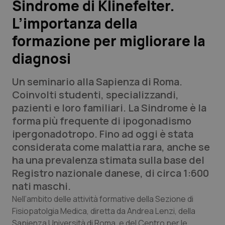
Sindrome di Klinefelter.
L’importanza della
Scienza e Farmaci
formazione per migliorare la
Studi e Analisi
diagnosi
Lettere al direttore
Un seminario alla Sapienza di Roma.
Coinvolti studenti, specializzandi,
Edizioni Regionali
pazienti e loro familiari. La Sindrome è la
forma più frequente di ipogonadismo
QS Pro
ipergonadotropo. Fino ad oggi è stata
considerata come malattia rara, anche se
Professionisti Sanitari.AI
ha una prevalenza stimata sulla base del
Registro nazionale danese, di circa 1:600
Abruzzo
QS Pro Gold
nati maschi.
Nell’ambito delle attività formative della Sezione di
QS Club
Newsletter
Basilicata
Artrite & artrosi
Fisiopatolgia Medica, diretta da Andrea Lenzi, della
Sapienza Università di Roma, e del Centro per le