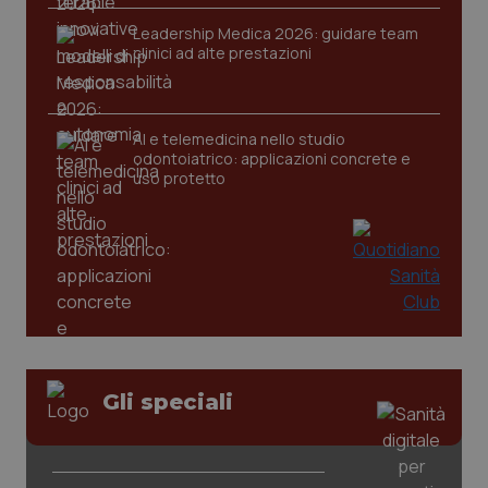
Leadership Medica 2026: guidare team
clinici ad alte prestazioni
tracking-sites-ironfish-
www.quotidianosanita.it
4
tracking-enable
settim
2 gior
AI e telemedicina nello studio
odontoiatrico: applicazioni concrete e
uso protetto
tracking-sites-ironfish-
www.quotidianosanita.it
4
session-id
settim
2 gior
_ga
1 anno
Google LLC
mes
.quotidianosanita.it
Gli speciali