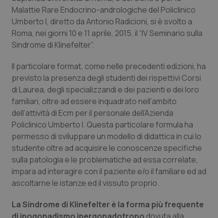
Calabria
Asma & BPCO
Malattie Rare Endocrino-andrologiche del Policlinico
Umberto I, diretto da Antonio Radicioni, si è svolto a
Campania
Car-T
Roma, nei giorni 10 e 11 aprile, 2015, il “IV Seminario sulla
Sindrome di Klinefelter”.
Emilia-Romagna
Colesterolo & coronaropatie
Il particolare format, come nelle precedenti edizioni, ha
previsto la presenza degli studenti dei rispettivi Corsi
Friuli Venezia Giulia
Dermatite Atopica
di Laurea, degli specializzandi e dei pazienti e dei loro
familiari, oltre ad essere inquadrato nell’ambito
Lazio
Diabete & glucometri
dell’attività di Ecm per il personale dell’Azienda
Policlinico Umberto I. Questa particolare formula ha
Liguria
Disturbi dell’umore
permesso di sviluppare un modello di didattica in cui lo
studente oltre ad acquisire le conoscenze specifiche
Lombardia
Dolore
sulla patologia e le problematiche ad essa correlate,
impara ad interagire con il paziente e/o il familiare ed ad
ascoltarne le istanze ed il vissuto proprio.
Marche
Donna & Salute
La Sindrome di Klinefelter è la forma più frequente
Molise
Epatiti
di ipogonadismo ipergonadotropo
dovuta alla