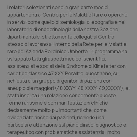
Valle D’Aosta
Oncodermatologia
I relatori selezionati sono in gran parte medici
appartenenti al Centro per le Malattie Rare o operano
Veneto
Oncoematologia
in servizi come quello di semiologia, di ecografia e nel
laboratorio di endocrinologia della nostra Sezione
Oncologia & Nutrizione
dipartimentale, strettamente collegati al Centro
stesso o lavorano all’interno della Rete per le Malattie
Psoriasi & pelle
rare dell’Azienda Policlinico Umberto I. Il programma ha
sviluppato tutti gli aspetti medico-scientifici,
Quotidiano Cardiologia
assistenziali e sociali della Sindrome di Klinefelter con
cariotipo classico 47,XXY. Peraltro, quest’anno, su
Quotidiano Chirurgia
richiesta di un gruppo di genitori di pazienti con
aneuploidie maggiori (48,XXYY; 48,XXXY; 49,XXXXY), è
stata inserita una relazione concernente queste
Quotidiano Oncologia
forme rarissime e con manifestazioni cliniche
decisamente molto più importanti che, come
Quotidiano Pediatria
evidenziato anche dai pazienti, richiede una
particolare attenzione sul piano clinico-diagnostico e
Rene & patologie urogenitali
terapeutico con problematiche assistenziali molto