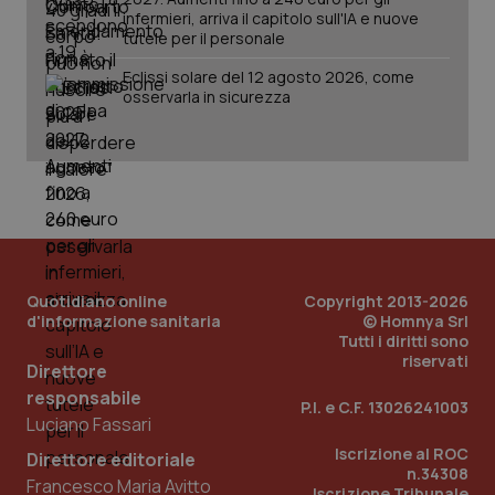
infermieri, arriva il capitolo sull'IA e nuove
tutele per il personale
Eclissi solare del 12 agosto 2026, come
osservarla in sicurezza
Quotidiano online
Copyright 2013-2026
d'informazione sanitaria
© Homnya Srl
_ga_KM60CM4NPH
.quotidianosanita.it
1 anno
Tutti i diritti sono
mes
riservati
Direttore
responsabile
P.I. e C.F. 13026241003
Luciano Fassari
Iscrizione al ROC
Direttore editoriale
n.34308
Francesco Maria Avitto
Iscrizione Tribunale