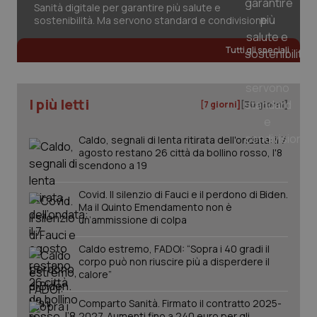
Sanità digitale per garantire più salute e
sostenibilità. Ma servono standard e condivisione
Tutti gli speciali
I più letti
[7 giorni]
[30 giorni]
Caldo, segnali di lenta ritirata dell'ondata: il 7
agosto restano 26 città da bollino rosso, l'8
scendono a 19
Covid. Il silenzio di Fauci e il perdono di Biden.
Ma il Quinto Emendamento non è
un’ammissione di colpa
Caldo estremo, FADOI: “Sopra i 40 gradi il
corpo può non riuscire più a disperdere il
PHPSESSID
Sessio
PHP.net
calore”
www.quotidianosanita.it
Comparto Sanità. Firmato il contratto 2025-
2027. Aumenti fino a 240 euro per gli