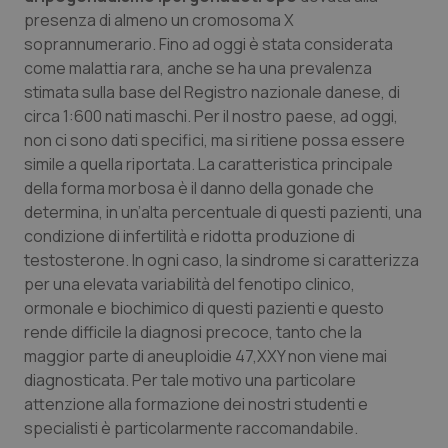
presenza di almeno un cromosoma X
Piemonte
HIV
soprannumerario. Fino ad oggi è stata considerata
come malattia rara, anche se ha una prevalenza
Provincia Autonoma di Bolzano
Infezioni & Febbre
stimata sulla base del Registro nazionale danese, di
circa 1:600 nati maschi. Per il nostro paese, ad oggi,
Provincia Autonoma di Trento
Ipertensione & Scompenso
non ci sono dati specifici, ma si ritiene possa essere
simile a quella riportata. La caratteristica principale
della forma morbosa è il danno della gonade che
Puglia
Malattie rare
determina, in un’alta percentuale di questi pazienti, una
condizione di infertilità e ridotta produzione di
Sardegna
Malattia di Crohn & Rettocolite Ulcerosa
testosterone. In ogni caso, la sindrome si caratterizza
per una elevata variabilità del fenotipo clinico,
Sicilia
Neuroscienze & patologie neurodegenerative
ormonale e biochimico di questi pazienti e questo
rende difficile la diagnosi precoce, tanto che la
Toscana
Obesità
maggior parte di aneuploidie 47,XXY non viene mai
diagnosticata. Per tale motivo una particolare
Umbria
Oftalmologia
attenzione alla formazione dei nostri studenti e
specialisti è particolarmente raccomandabile.