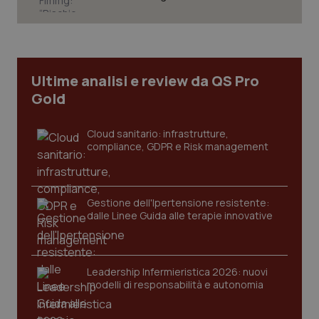
Ultime analisi e review da QS Pro
Gold
Cloud sanitario: infrastrutture,
compliance, GDPR e Risk management
Gestione dell'Ipertensione resistente:
CookieScriptConsent
5 mesi
CookieScript
dalle Linee Guida alle terapie innovative
settim
www.quotidianosanita.it
Leadership Infermieristica 2026: nuovi
modelli di responsabilità e autonomia