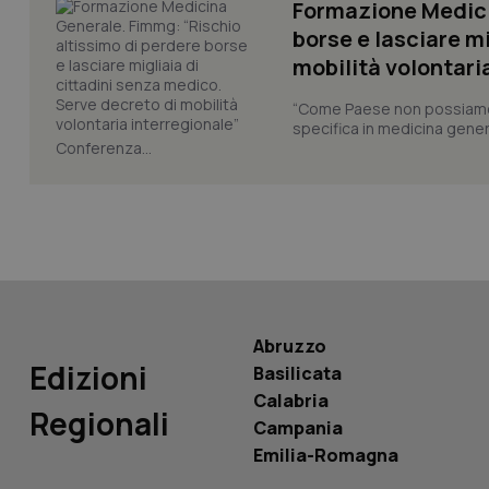
Formazione Medici
CookieScriptConse
borse e lasciare m
mobilità volontari
tracking-sites-ironf
“Come Paese non possiamo 
tracking-enable
specifica in medicina gener
Conferenza...
tracking-sites-ironf
session-id
_ga
Abruzzo
Edizioni
Basilicata
PHPSESSID
Calabria
Regionali
Campania
Emilia-Romagna