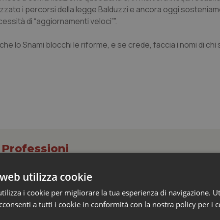
izzato i percorsi della legge Balduzzi e ancora oggi sosteniam
ssità di “aggiornamenti veloci””.
che lo Snami blocchi le riforme, e se crede, faccia i nomi di ch
 Professioni
web utilizza cookie
e Aris: “Preoccupazione per la mancata approv
ilizza i cookie per migliorare la tua esperienza di navigazione. Ut
elle tariffe ospedaliere, così rinvio rinnovo
consenti a tutti i cookie in conformità con la nostra policy per i 
rivata”