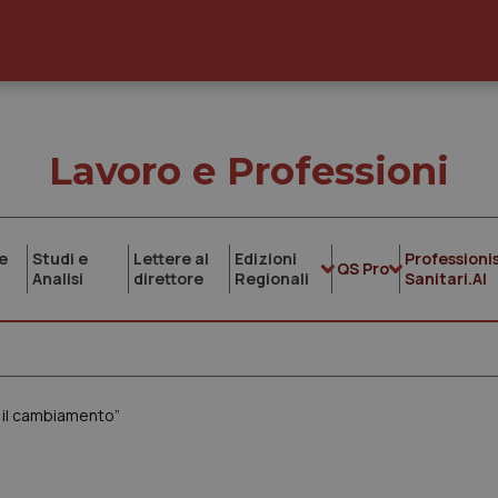
Lavoro e Professioni
e
Studi e
Lettere al
Edizioni
Professionis
QS Pro
Analisi
direttore
Regionali
Sanitari.AI
o il cambiamento”