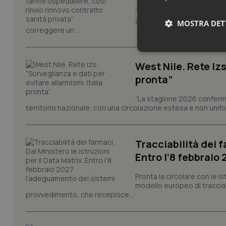
“Nel Decreto PA era previst
sull'adeguamento delle tar
MOSTRA DET
correggere un...
Neces
West Nile. Rete Izs
pronta”
“La stagione 2026 conferma
territorio nazionale, con una circolazione estesa e non uniform
Tracciabilità dei f
I cookie necessari con
e l'accesso alle aree 
Entro l’8 febbraio
Nome
Pronta la circolare con le i
VISITOR_PRIVACY_
modello europeo di tracciabi
provvedimento, che recepisce...