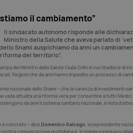
astiamo il cambiamento”
Il sindacato autonomo risponde alle dichiaraz
Ministro della Salute che aveva parlato di ‘vet
i dello Snami auspichiamo da anni un cambiamen
iforma del territorio”.
pa del Ministro della Salute Giulia Grillo in cui ribadisce di in
dacati, Regioni che da anni hanno impedito un processo di ca
nte nazionale dello Snami – che la carenza di investimenti sa
e vada attuata una riforma vera per consentire a tutti i Medici 
ostengono da anni il sistema sanitario nazionale, in lista d’att
o e concreto – dice
Domenico Salvago
, vicepresidente nazi
a nostra comunicazione quotidiana è, in maniera inequivocabile, 