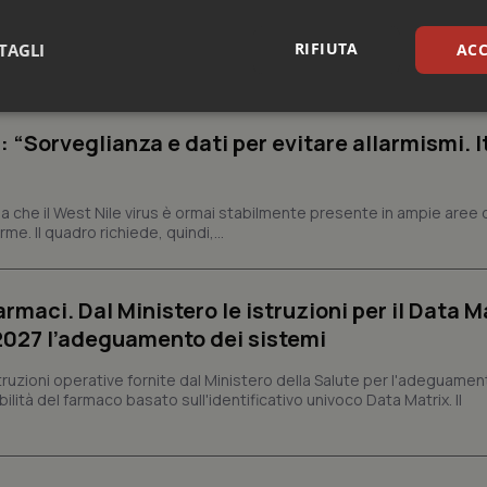
a una norma che, dopo quattordici anni, interveniva per la prima volt
iffe ospedaliere, seppur in modo parziale, riconoscendo la necessit
RIFIUTA
TAGLI
ACC
sari
Statistici
Mar
: “Sorveglianza e dati per evitare allarmismi. I
 che il West Nile virus è ormai stabilmente presente in ampie aree 
e. Il quadro richiede, quindi,...
Necessari
Statistici
Marketing
armaci. Dal Ministero le istruzioni per il Data M
tribuiscono a rendere fruibile il sito web abilitandone funzionalità di base quali la nav
protette del sito. Il sito web non è in grado di funzionare correttamente senza questi coo
 2027 l’adeguamento dei sistemi
Fornitore
/
Dominio
Scadenza
Descrizione
struzioni operative fornite dal Ministero della Salute per l'adeguamen
METADATA
5 mesi 4
Questo cookie viene utilizzato p
YouTube
lità del farmaco basato sull'identificativo univoco Data Matrix. Il
settimane
scelte di consenso e privacy dell'
.youtube.com
interazione con il sito. Registra i
del visitatore riguardo a varie pol
impostazioni sulla privacy, garan
preferenze siano onorate nelle se