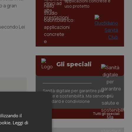
applicazioni concrete e
o a gran
uso protetto
i secondo Lei
Gli speciali
Sanità digitale per garantire più
salute e sostenibilità. Ma servono
standard e condivisione
azione
Tutti gli speciali
ilizzando il
cookie.
Leggi di