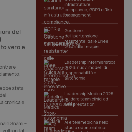
infrastrutture,
compliance, GDPR e Risk
management
ioni del
Gestione
dell'Ipertensione
i
resistente: dalle Linee
to vero e
Guida alle terapie
innovative
Leadership Infermieristica
contrare
2026: nuovi modelli di
responsabilità e
mbiamento.
autonomia
rebbe stata
Leadership Medica 2026:
del
guidare team clinici ad
esa cronica e
alte prestazioni
AI e telemedicina nello
onale Snami –
studio odontoiatrico:
volta in tal