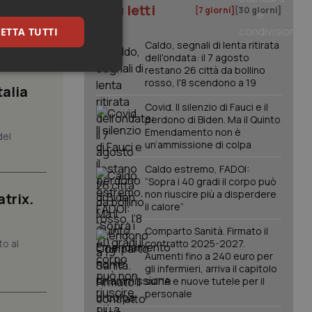
I più letti
[7 giorni]
[30 giorni]
a
à di
ETTA TUTTI
Caldo, segnali di lenta ritirata
dell'ondata: il 7 agosto
restano 26 città da bollino
keting
rosso, l'8 scendono a 19
talia
Covid. Il silenzio di Fauci e il
perdono di Biden. Ma il Quinto
Emendamento non è
del
un’ammissione di colpa
Caldo estremo, FADOI:
“Sopra i 40 gradi il corpo può
non riuscire più a disperdere
atrix.
igazione sulle pagine
il calore”
kie.
Comparto Sanità. Firmato il
to al
contratto 2025-2027.
er memorizzare le
Aumenti fino a 240 euro per
utente per la loro
gli infermieri, arriva il capitolo
 dati sul consenso
itiche e
sull'IA e nuove tutele per il
tendo che le loro
personale
ssioni future.