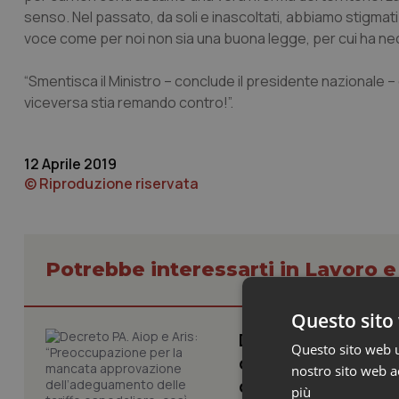
senso. Nel passato, da soli e inascoltati, abbiamo stigmat
voce come per noi non sia una buona legge, per cui ha nece
“Smentisca il Ministro – conclude il presidente nazionale – 
viceversa stia remando contro!”.
12 Aprile 2019
© Riproduzione riservata
Potrebbe interessarti in Lavoro e
Questo sito 
Decreto PA. Aiop 
Questo sito web ut
dell’adeguamento d
nostro sito web ac
contratto sanità p
più