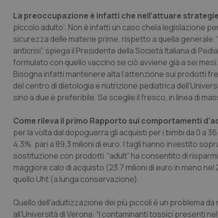
La preoccupazione è infatti che nell’attuare
strategie
piccolo adulto’. Non è infatti un caso chela legislazione per g
sicurezza delle materie prime, rispetto a quella generale. “
anticrisi”, spiega il Presidente della Società Italiana di Pedia
formulato con quello vaccino se ciò avviene già a sei mesi
Bisogna infatti mantenere alta l’attenzione sui prodotti f
del centro di dietologia e nutrizione pediatrica dell’Univer
sino a due è preferibile. Se sceglie il fresco, in linea di mas
Come rileva il primo Rapporto sui comportamenti d’ac
per la volta dal dopoguerra gli acquisti per i bimbi da 0 a
4,3%, pari a 89,3 milioni di euro. I tagli hanno investito sopr
sostituzione con prodotti “adult” ha consentito di risparmiare 
maggiore calo di acquisto (23.7 milioni di euro in meno nel
quello Uht (a lunga conservazione).
Quello dell'adultizzazione dei più piccoli è un problema d
all’Università di Verona: “I contaminanti tossici presenti n