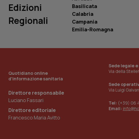
_ga_0VMQEQKQ1N
Edizioni
Basilicata
Calabria
Regionali
Campania
__Secure-YNID
Emilia-Romagna
YSC
__Secure-
Sede legale e
ROLLOUT_TOKEN
Via della Stell
Quotidiano online
d'informazione sanitaria
tracking-sites-
Sede operati
ironfish-tracking-
named-enable
Via Luigi Galva
Direttore responsabile
Luciano Fassari
Tel:
(+39) 06 
Email:
info@h
Direttore editoriale
Francesco Maria Avitto