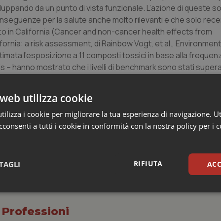
viluppando da un punto di vista funzionale. L’azione di queste 
conseguenze per la salute anche molto rilevanti e che solo re
to in California (Cancer and non-cancer health effects from
ornia: a risk assessment, di Rainbow Vogt, et al., Environment
stimata l’esposizione a 11 composti tossici in base alla frequenz
s – hanno mostrato che i livelli di benchmark sono stati superati
web utilizza cookie
ilizza i cookie per migliorare la tua esperienza di navigazione. Ut
consenti a tutti i cookie in conformità con la nostra policy per i 
RIFIUTA
TAGLI
ACC
sari
Statistici
Mar
 Professioni