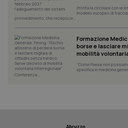
session-id
Pronta la circolare con le i
modello europeo di tracciabi
_ga
provvedimento, che recepisce...
Formazione Medici
borse e lasciare m
mobilità volontari
PHPSESSID
“Come Paese non possiamo 
specifica in medicina gener
Conferenza...
_ga_KM60CM4NPH
Nome
Nome
VISITOR_INFO1_LIV
Abruzzo