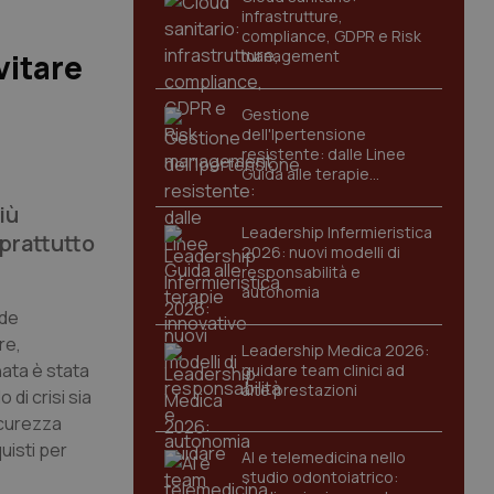
infrastrutture,
compliance, GDPR e Risk
management
vitare
Gestione
dell'Ipertensione
resistente: dalle Linee
Guida alle terapie
innovative
iù
Leadership Infermieristica
oprattutto
2026: nuovi modelli di
responsabilità e
autonomia
nde
re,
Leadership Medica 2026:
rnata è stata
guidare team clinici ad
alte prestazioni
 di crisi sia
icurezza
uisti per
AI e telemedicina nello
studio odontoiatrico: