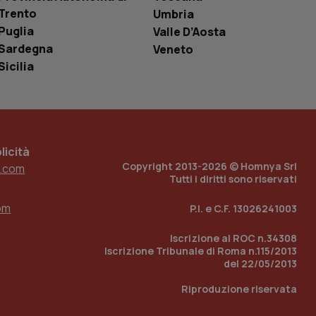
i Youtube incorporati
tics per mantenere
tore del sito web sta
Trento
Umbria
ell'interfaccia di
Puglia
Valle D’Aosta
Sardegna
Veneto
 tenere traccia
i Youtube incorporati
Sicilia
tore del sito web sta
ell'interfaccia di
 tenere traccia
r la gestione
icità
one dell’esperienza
Copyright 2013-2026 © Homnya Srl
.com
Tutti i diritti sono riservati
e per abilitare il
loggato con identity
om
P.I. e C.F. 13026241003
Iscrizione al ROC n.34308
Iscrizione Tribunale di Roma n.115/2013
del 22/05/2013
Riproduzione riservata