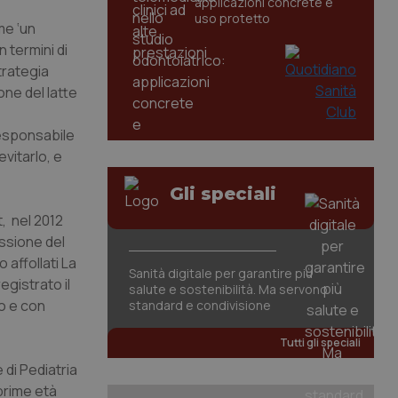
applicazioni concrete e
uso protetto
me ‘un
n termini di
trategia
one del latte
responsabile
evitarlo, e
Gli speciali
, nel 2012
essione del
 affollati La
Sanità digitale per garantire più
egistrato il
salute e sostenibilità. Ma servono
no e con
standard e condivisione
Tutti gli speciali
di Pediatria
 prime età