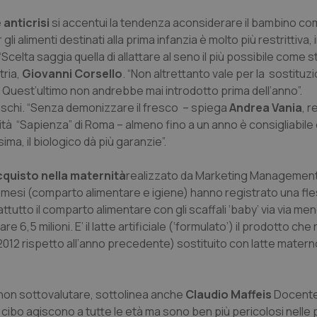
 anticrisi
si accentui la tendenza aconsiderare il bambino co
li alimenti destinati alla prima infanzia è molto più restrittiva, i
Scelta saggia quella di allattare al seno il più possibile come s
tria,
Giovanni Corsello
. “Non altrettanto vale per la sostituzi
. Quest’ultimo non andrebbe mai introdotto prima dell’anno”.
reschi. “Senza demonizzare il fresco – spiega
Andrea Vania
, 
sità “Sapienza” di Roma – almeno fino a un anno è consigliabile 
sima, il biologico dà più garanzie”.
quisto nella maternità
realizzato da Marketing Management
 36 mesi (comparto alimentare e igiene) hanno registrato una fl
attutto il comparto alimentare con gli scaffali ‘baby’ via via meno
6,5 milioni. E’ il latte artificiale (‘formulato’) il prodotto che r
 2012 rispetto all’anno precedente) sostituito con latte mater
a non sottovalutare, sottolinea anche
Claudio Maffeis
Docente 
el cibo agiscono a tutte le età ma sono ben più pericolosi nelle