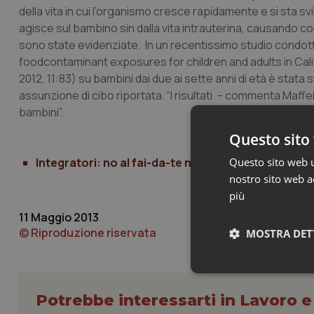
della vita in cui l’organismo cresce rapidamente e si sta s
agisce sul bambino sin dalla vita intrauterina, causando 
sono state evidenziate. In un recentissimo studio condot
foodcontaminant exposures for children and adults in Calif
2012, 11:83) su bambini dai due ai sette anni di età è stata 
assunzione di cibo riportata. “I risultati – commenta Maffei
bambini”.
Questo sito 
Questo sito web ut
Integratori: no al fai-da-te nei bambini
nostro sito web ac
più
11 Maggio 2013
© Riproduzione riservata
MOSTRA DET
Neces
Potrebbe interessarti in Lavoro e