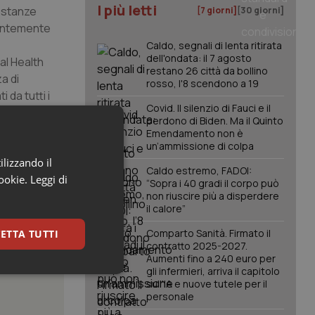
I più letti
sostanze
[7 giorni]
[30 giorni]
centemente
Caldo, segnali di lenta ritirata
dell'ondata: il 7 agosto
al Health
restano 26 città da bollino
a di
rosso, l'8 scendono a 19
 da tutti i
Covid. Il silenzio di Fauci e il
perdono di Biden. Ma il Quinto
Emendamento non è
un’ammissione di colpa
ilizzando il
Caldo estremo, FADOI:
cookie.
Leggi di
“Sopra i 40 gradi il corpo può
non riuscire più a disperdere
il calore”
Comparto Sanità. Firmato il
ETTA TUTTI
contratto 2025-2027.
Aumenti fino a 240 euro per
gli infermieri, arriva il capitolo
keting
sull'IA e nuove tutele per il
personale