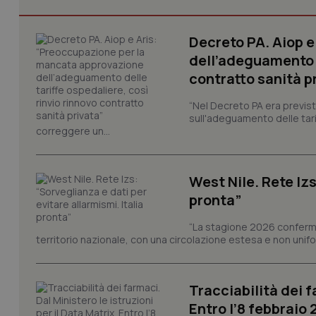
Decreto PA. Aiop 
dell’adeguamento d
contratto sanità p
I cookie necessari con
e l'accesso alle aree 
“Nel Decreto PA era previst
sull'adeguamento delle tar
Nome
correggere un...
VISITOR_PRIVACY_
West Nile. Rete Izs
pronta”
CookieScriptConse
“La stagione 2026 conferma
territorio nazionale, con una circolazione estesa e non uniform
tracking-sites-ironf
tracking-enable
Tracciabilità dei f
Entro l’8 febbraio
tracking-sites-ironf