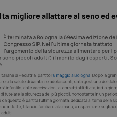
ta migliore allattare al seno ed e
È terminata a Bologna la 69esima edizione del
Congresso SIP. Nell’ultima giornata trattato
l’argomento della sicurezza alimentare per i p
 sono piccoli adulti”, il monito dagli esperti. S
e.
liana di Pediatria, partito l’
8 maggio a Bologna
. Dopo la gra
re e la salute di bambini e adolescenti, dalla gestione del dolo
infantile, dalle vaccinazioni, ai corretti stili di vita, ieri la gio
 di tutelare la sicurezza dei più piccoli, nonostante in un periodo
da questo è partita l’ultima giornata, dedicata al tema della s
ne indotte, bilancio familiare alla mano, a risparmiare sugli acq
adulti.