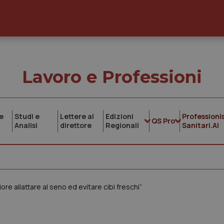
Lavoro e Professioni
e
Studi e
Lettere al
Edizioni
Professionis
QS Pro
Analisi
direttore
Regionali
Sanitari.AI
iore allattare al seno ed evitare cibi freschi”