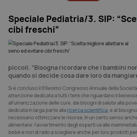
Speciale Pediatria/3. SIP: “Scel
cibi freschi”
piccoli. “Bisogna ricordare che i bambini non
quando si decide cosa dare loro da mangiar
Si è concluso il 69esimo Congresso Annuale della Società Ita
attenzione dedicata a tutti i temi che riguardano il benesse
all’umanizzazione delle cure, dai bisogni di salute alla povertà 
dedicata in larga parte alla
ricerca scientifica
, e al bisogno
necessario ottimizzare le risorse. In un certo senso anche 
alimentare: l’avvertimento degli esperti va alle mammeitalia
bebè e non di rado a scegliere anche per loro prodotti per 