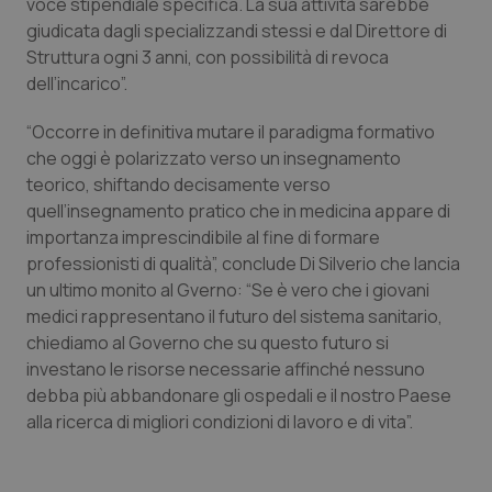
voce stipendiale specifica. La sua attività sarebbe
giudicata dagli specializzandi stessi e dal Direttore di
Struttura ogni 3 anni, con possibilità di revoca
dell’incarico”.
_ga
1 anno
Google LLC
mes
.quotidianosanita.it
“Occorre in definitiva mutare il paradigma formativo
che oggi è polarizzato verso un insegnamento
teorico, shiftando decisamente verso
quell’insegnamento pratico che in medicina appare di
importanza imprescindibile al fine di formare
professionisti di qualità”, conclude Di Silverio che lancia
un ultimo monito al Gverno: “Se è vero che i giovani
medici rappresentano il futuro del sistema sanitario,
chiediamo al Governo che su questo futuro si
investano le risorse necessarie affinché nessuno
debba più abbandonare gli ospedali e il nostro Paese
alla ricerca di migliori condizioni di lavoro e di vita”.