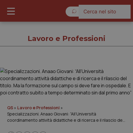
Sabato 8 Agosto 2026
Lavoro e Professioni
Lavoro e Professioni
Cronache
Governo e Parlamento
QS
»
Lavoro e Professioni
»
Specializzazioni. Anaao Giovani: “All’Università
Regioni e Asl
coordinamento attività didattiche e di ricerca e il rilascio del
titolo. Ma la formazione sul campo si deve fare in ospedale.
Lavoro e Professioni
E poi contratto subito a tempo determinato sin dal primo