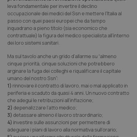
Valle D’Aosta
Oncodermatologia
leva fondamentale per invertire il declino
occupazionale dei medici del Ssn e mettere l’Italia al
Veneto
Oncoematologia
passo con quei paesi europei che da tempo
inquadrano a pieno titolo (sia economico che
Oncologia & Nutrizione
contrattuale) la figura del medico specialista all’interno
dei loro sistemi sanitari.
Psoriasi & pelle
Ma sul tavolo anche un grido d’allarme su “almeno
cinque priorità, cinque soluzioni che potrebbero
Quotidiano Cardiologia
arginare la fuga dei colleghi e riqualificare il capitale
umano del nostro Ssn”:
Quotidiano Chirurgia
1)
rinnovare il contratto di lavoro, mai o mal applicato in
periferia e scaduto da quasi 4 anni. Un nuovo contratto
Quotidiano Oncologia
che adegui le retribuzioni all’inflazione;
2)
depenalizzare l’atto medico;
Quotidiano Pediatria
3)
detassare almeno il lavoro straordinario;
4)
investire sulle assunzioni per permettere di
Rene & patologie urogenitali
adeguare i piani di lavoro alla normativa sull’orario;