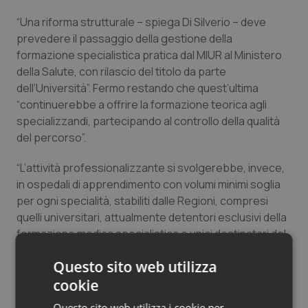
“Una riforma strutturale – spiega Di Silverio – deve
prevedere il passaggio della gestione della
formazione specialistica pratica dal MIUR al Ministero
della Salute, con rilascio del titolo da parte
dell’Università”. Fermo restando che quest’ultima
“continuerebbe a offrire la formazione teorica agli
specializzandi, partecipando al controllo della qualità
del percorso”.
“L’attività professionalizzante si svolgerebbe, invece,
in ospedali di apprendimento con volumi minimi soglia
per ogni specialità, stabiliti dalle Regioni, compresi
quelli universitari, attualmente detentori esclusivi della
formazione medica specialistica e unici destinatari del
lavoro prodotto”, sottolinea Di Silverio
.
Questo sito web utilizza
La necessità sarà quindi quella di “individuare reti
cookie
formative in cui l’Università svolga un ruolo di
Questo sito web utilizza i cookie per