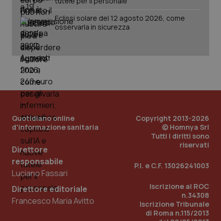
tutele per il personale
Eclissi solare del 12 agosto 2026, come
osservarla in sicurezza
Quotidiano online
Copyright 2013-2026
d'informazione sanitaria
© Homnya Srl
Tutti i diritti sono
riservati
Direttore
responsabile
P.I. e C.F. 13026241003
Luciano Fassari
Iscrizione al ROC
Direttore editoriale
n.34308
Francesco Maria Avitto
Iscrizione Tribunale
di Roma n.115/2013