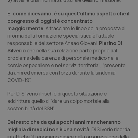
5)
avviare una riforma strutturale della formazione.
Salute orale & impianti
E, come dicevamo, è su quest’ultimo aspetto che il
congresso di oggi si è concentrato
Sangue & coagulazione
maggiormente.
A tracciare le linee della proposta di
riforma della formazione specialistica è l’attuale
Tiroide
responsabile del settore Anaao Giovani,
Pierino Di
Silverio
che nella sua relazione parte proprio dal
Tumore al seno
problema della carenza di personale medico nelle
corsie ospedaliere e nei servizi territoriali, “presente
Tumore ovarico
da anni ed emersa con forza durante la sindemia
COVID-19”.
Tumori del Polmone & Testa Collo
Per Di Silverio il rischio di questa situazione è
addirittura quello di “dare un colpo mortale alla
Tumori gastrointestinali
sostenibilità del SSN”.
Ulcera & Reflusso
Del resto che da qui a pochi anni mancheranno
migliaia di medici non è una novità.
Di Silverio ricorda
Vaccini
infatti che “il fenomeno nasce dalla progressione della