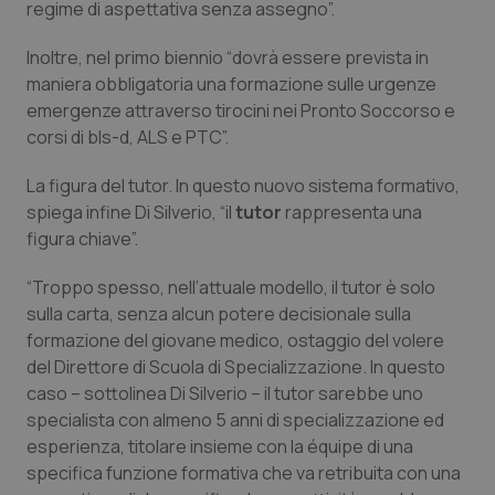
regime di aspettativa senza assegno”.
CookieScriptConsent
5 mesi
Inoltre, nel primo biennio “dovrà essere prevista in
CookieScript
settim
www.quotidianosanita.it
maniera obbligatoria una formazione sulle urgenze
emergenze attraverso tirocini nei Pronto Soccorso e
corsi di bls-d, ALS e PTC”.
La figura del tutor. In questo nuovo sistema formativo,
spiega infine Di Silverio, “il
tutor
rappresenta una
figura chiave”.
“Troppo spesso, nell’attuale modello, il tutor è solo
sulla carta, senza alcun potere decisionale sulla
tracking-sites-ironfish-
www.quotidianosanita.it
4
formazione del giovane medico, ostaggio del volere
tracking-enable
settim
del Direttore di Scuola di Specializzazione. In questo
2 gior
caso – sottolinea Di Silverio – il tutor sarebbe uno
specialista con almeno 5 anni di specializzazione ed
esperienza, titolare insieme con la équipe di una
tracking-sites-ironfish-
www.quotidianosanita.it
4
specifica funzione formativa che va retribuita con una
session-id
settim
2 gior