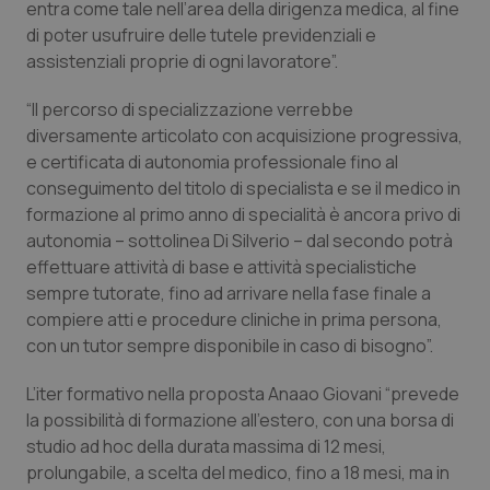
entra come tale nell’area della dirigenza medica, al fine
Necessari
Statistici
Marketing
di poter usufruire delle tutele previdenziali e
I cookie necessari contribuiscono a rendere fruibile il
assistenziali proprie di ogni lavoratore”.
sito web abilitandone funzionalità di base quali la
navigazione sulle pagine e l'accesso alle aree
“Il percorso di specializzazione verrebbe
protette del sito. Il sito web non è in grado di
funzionare correttamente senza questi cookie.
diversamente articolato con acquisizione progressiva,
Nome
Fornitore
/
Dominio
Scaden
e certificata di autonomia professionale fino al
conseguimento del titolo di specialista e se il medico in
VISITOR_PRIVACY_METADATA
5 mesi
YouTube
settim
.youtube.com
formazione al primo anno di specialità è ancora privo di
autonomia – sottolinea Di Silverio – dal secondo potrà
effettuare attività di base e attività specialistiche
sempre tutorate, fino ad arrivare nella fase finale a
compiere atti e procedure cliniche in prima persona,
con un tutor sempre disponibile in caso di bisogno”.
L’iter formativo nella proposta Anaao Giovani “prevede
la possibilità di formazione all’estero, con una borsa di
studio ad hoc della durata massima di 12 mesi,
prolungabile, a scelta del medico, fino a 18 mesi, ma in