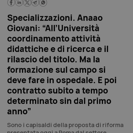
anno”
Scienza e Farmaci
Specializzazioni. Anaao
Giovani: “All’Università
Studi e Analisi
coordinamento attività
Lettere al direttore
didattiche e di ricerca e il
rilascio del titolo. Ma la
Edizioni Regionali
formazione sul campo si
QS Pro
deve fare in ospedale. E poi
contratto subito a tempo
Professionisti Sanitari.AI
determinato sin dal primo
Abruzzo
QS Pro Gold
anno”
QS Club
Newsletter
Basilicata
Artrite & artrosi
Sono i capisaldi della proposta di riforma
presentata oggi a Roma dal settore