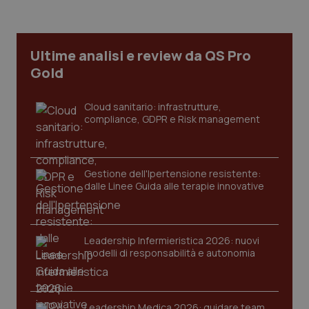
web
uti
nuo
ver
dell
Ultime analisi e review da QS Pro
You
Gold
__Secure-YNID
.youtube.com
5 mesi 4
Que
settimane
imp
You
Cloud sanitario: infrastrutture,
ten
pre
compliance, GDPR e Risk management
del
vid
inco
può
det
Gestione dell'Ipertensione resistente:
vis
web
dalle Linee Guida alle terapie innovative
uti
nuo
ver
dell
You
Leadership Infermieristica 2026: nuovi
YSC
Sessione
Que
modelli di responsabilità e autonomia
Google LLC
imp
.youtube.com
You
ten
vis
vid
Leadership Medica 2026: guidare team