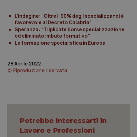
L’indagine: “Oltre il 90% degli specializzandi è
favorevole al Decreto Calabria”
Speranza: “Triplicate borse specializzazione
ed eliminato imbuto formativo”
PHPSESSID
Sessio
La formazione specialistica in Europa
PHP.net
www.quotidianosanita.it
28 Aprile 2022
© Riproduzione riservata
Potrebbe interessarti in
Lavoro e Professioni