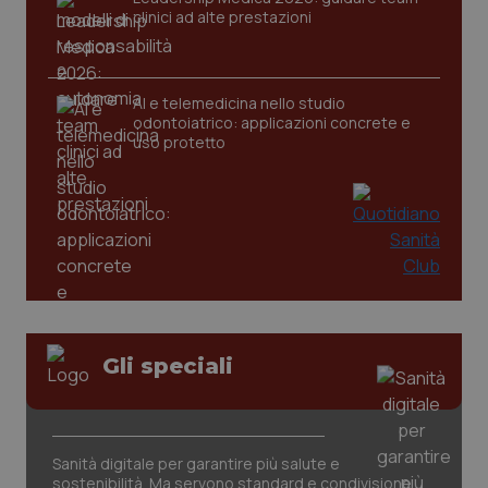
clinici ad alte prestazioni
__Secure-
.youtube.com
5 mesi 4
Que
ROLLOUT_TOKEN
settimane
imp
You
ges
del
e d
AI e telemedicina nello studio
per
odontoiatrico: applicazioni concrete e
del
ute
uso protetto
tracking-sites-
www.quotidianosanita.it
4
Que
ironfish-tracking-
settimane
imp
named-enable
2 giorni
dal
per 
sis
sol
ute
ide
Wel
Gli speciali
Sanità digitale per garantire più salute e
sostenibilità. Ma servono standard e condivisione