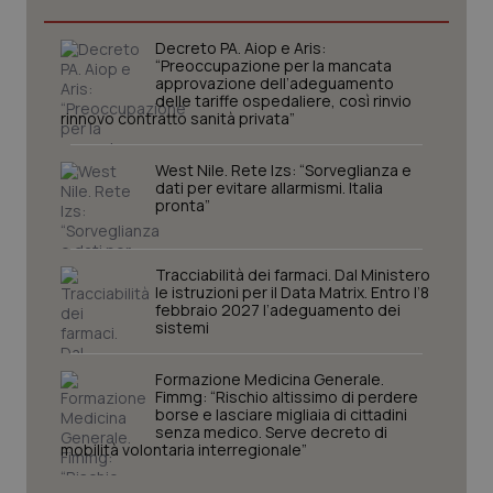
Decreto PA. Aiop e Aris:
_ga_KM60CM4NPH
.quotidianosanita.it
1 anno
“Preoccupazione per la mancata
mes
approvazione dell’adeguamento
delle tariffe ospedaliere, così rinvio
rinnovo contratto sanità privata”
West Nile. Rete Izs: “Sorveglianza e
dati per evitare allarmismi. Italia
pronta”
Fornitore
/
Tracciabilità dei farmaci. Dal Ministero
Nome
Scadenza
Descrizion
Dominio
le istruzioni per il Data Matrix. Entro l’8
Nome
Fornitore
/
Dominio
Scadenza
Des
febbraio 2027 l’adeguamento dei
_ga_0VMQEQKQ1N
.quotidianosanita.it
1 anno 1
Questo
sistemi
mese
cookie
VISITOR_INFO1_LIVE
5 mesi 4
Que
Google LLC
viene
settimane
imp
.youtube.com
utilizzato
You
Formazione Medicina Generale.
da Google
ten
Fimmg: “Rischio altissimo di perdere
Analytics
pre
per
borse e lasciare migliaia di cittadini
del
mantener
vid
senza medico. Serve decreto di
lo stato
inco
mobilità volontaria interregionale”
della
può
sessione.
det
vis