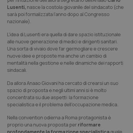
per l’intuizione dell’allora segretario dell’Anaao
Carlo
Lusenti,
nasce la costola giovanile del sindacato (che
Piemonte
HIV
sarà poi formalizzata l’anno dopo al Congresso
nazionale).
Provincia Autonoma di Bolzano
Infezioni & Febbre
L’idea di Lusenti era quella di dare spazio istituzionale
Provincia Autonoma di Trento
Ipertensione & Scompenso
alle nuove generazione di medici e dirigenti sanitari.
Una sorta di vivaio dove far germogliare e crescere
nuove idee e proposte ma anche un cambio di
Puglia
Malattie rare
mentalità nella gestione e nelle dinamiche dei rapporti
sindacali.
Sardegna
Malattia di Crohn & Rettocolite Ulcerosa
Da allora Anaao Giovani ha cercato di crearsi un suo
Sicilia
Neuroscienze & patologie neurodegenerative
spazio di proposta e negli ultimi anni si è molto
concentrata su due aspetti: la formazione
Toscana
Obesità
specialistica e il problema dell’occupazione medica.
Nella convention odierna a Roma protagonista è
Umbria
Oftalmologia
proprio una nuova proposta per
riformare
profondamente la formazione specialistica
quale