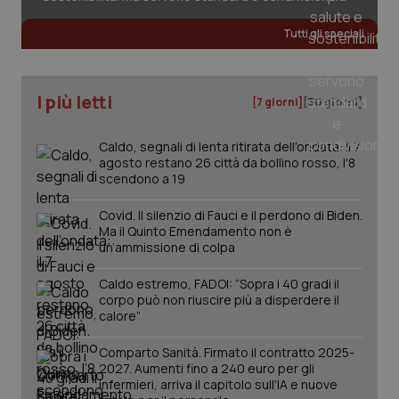
Tutti gli speciali
I più letti
[7 giorni]
[30 giorni]
Caldo, segnali di lenta ritirata dell'ondata: il 7
agosto restano 26 città da bollino rosso, l'8
scendono a 19
Covid. Il silenzio di Fauci e il perdono di Biden.
Ma il Quinto Emendamento non è
un’ammissione di colpa
Caldo estremo, FADOI: “Sopra i 40 gradi il
corpo può non riuscire più a disperdere il
calore”
Comparto Sanità. Firmato il contratto 2025-
2027. Aumenti fino a 240 euro per gli
infermieri, arriva il capitolo sull'IA e nuove