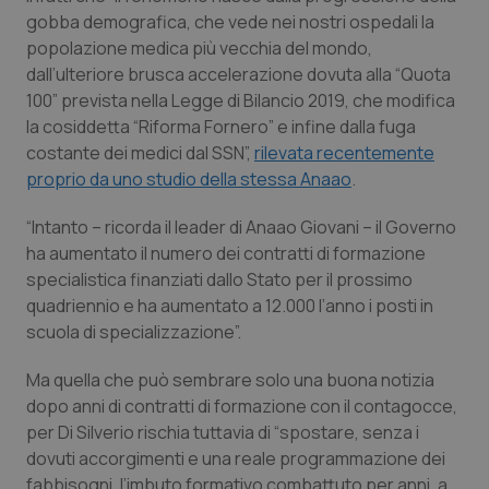
gobba demografica, che vede nei nostri ospedali la
popolazione medica più vecchia del mondo,
dall’ulteriore brusca accelerazione dovuta alla “Quota
100” prevista nella Legge di Bilancio 2019, che modifica
la cosiddetta “Riforma Fornero” e infine dalla fuga
costante dei medici dal SSN”,
rilevata recentemente
proprio da uno studio della stessa Anaao
.
“Intanto – ricorda il leader di Anaao Giovani – il Governo
ha aumentato il numero dei contratti di formazione
specialistica finanziati dallo Stato per il prossimo
quadriennio e ha aumentato a 12.000 l’anno i posti in
scuola di specializzazione”.
Ma quella che può sembrare solo una buona notizia
dopo anni di contratti di formazione con il contagocce,
per Di Silverio rischia tuttavia di “spostare, senza i
dovuti accorgimenti e una reale programmazione dei
fabbisogni, l’imbuto formativo combattuto per anni, a