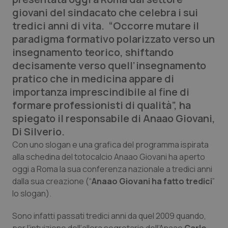
Calabria
Asma & BPCO
giovani del sindacato che celebra i sui
tredici anni di vita. “Occorre mutare il
Campania
Car-T
paradigma formativo polarizzato verso un
insegnamento teorico, shiftando
Emilia-Romagna
Colesterolo & coronaropatie
decisamente verso quell’insegnamento
pratico che in medicina appare di
Friuli Venezia Giulia
Dermatite Atopica
importanza imprescindibile al fine di
formare professionisti di qualità”, ha
Lazio
Diabete & glucometri
spiegato il responsabile di Anaao Giovani,
Di Silverio.
Liguria
Disturbi dell’umore
Con uno slogan e una grafica del programma ispirata
alla schedina del totocalcio Anaao Giovani ha aperto
Lombardia
Dolore
oggi a Roma la sua conferenza nazionale a tredici anni
dalla sua creazione (“
Anaao Giovani ha fatto tredici
”
Marche
Donna & Salute
lo slogan).
Sono infatti passati tredici anni da quel 2009 quando,
Molise
Epatiti