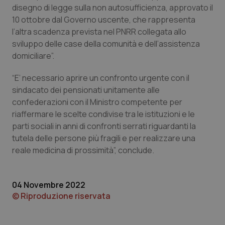
disegno di legge sulla non autosufficienza, approvato il
Piemonte
HIV
10 ottobre dal Governo uscente, che rappresenta
l’altra scadenza prevista nel PNRR collegata allo
Provincia Autonoma di Bolzano
Infezioni & Febbre
sviluppo delle case della comunità e dell’assistenza
domiciliare”.
Provincia Autonoma di Trento
Ipertensione & Scompenso
“E’ necessario aprire un confronto urgente con il
sindacato dei pensionati unitamente alle
Puglia
Malattie rare
confederazioni con il Ministro competente per
riaffermare le scelte condivise tra le istituzioni e le
Sardegna
Malattia di Crohn & Rettocolite Ulcerosa
parti sociali in anni di confronti serrati riguardanti la
tutela delle persone più fragili e per realizzare una
Sicilia
Neuroscienze & patologie neurodegenerative
reale medicina di prossimità”, conclude.
Toscana
Obesità
04 Novembre 2022
© Riproduzione riservata
Umbria
Oftalmologia