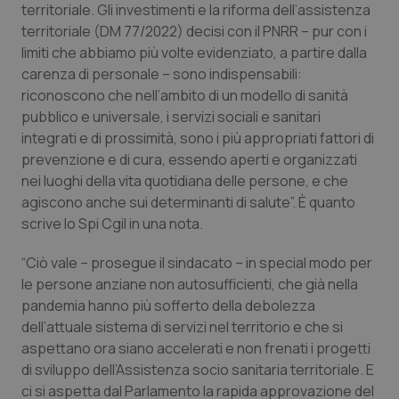
territoriale. Gli investimenti e la riforma dell’assistenza
Calabria
Asma & BPCO
territoriale (DM 77/2022) decisi con il PNRR – pur con i
limiti che abbiamo più volte evidenziato, a partire dalla
Campania
Car-T
carenza di personale – sono indispensabili:
riconoscono che nell’ambito di un modello di sanità
Emilia-Romagna
Colesterolo & coronaropatie
pubblico e universale, i servizi sociali e sanitari
integrati e di prossimità, sono i più appropriati fattori di
Friuli Venezia Giulia
Dermatite Atopica
prevenzione e di cura, essendo aperti e organizzati
nei luoghi della vita quotidiana delle persone, e che
Lazio
Diabete & glucometri
agiscono anche sui determinanti di salute”. È quanto
scrive lo Spi Cgil in una nota.
Liguria
Disturbi dell’umore
“Ciò vale – prosegue il sindacato – in special modo per
le persone anziane non autosufficienti, che già nella
Lombardia
Dolore
pandemia hanno più sofferto della debolezza
dell’attuale sistema di servizi nel territorio e che si
Marche
Donna & Salute
aspettano ora siano accelerati e non frenati i progetti
di sviluppo dell’Assistenza socio sanitaria territoriale. E
Molise
Epatiti
ci si aspetta dal Parlamento la rapida approvazione del