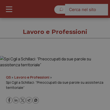
Domenica 9 Agosto 2026
Lavoro e Professioni
Lavoro e Professioni
Cronache
QS
»
Lavoro e Professioni
»
Spi Cgil a Schillaci: “Preoccupati da sue parole su assistenza
Governo e Parlamento
territoriale”
Regioni e Asl
Lavoro e Professioni