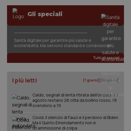
Gli speciali
Sanità digitale per garantire più salute e
sostenibilità. Ma servono standard e condivisione
tracking-sites-ironfish-
www.quotidianosanita.it
4
tracking-enable
settim
2 gior
Tutti gli speciali
I più letti
tracking-sites-ironfish-
www.quotidianosanita.it
4
[7 giorni]
[30 giorni]
session-id
settim
2 gior
Caldo, segnali di lenta ritirata dell'ondata: il 7
agosto restano 26 città da bollino rosso, l'8
scendono a 19
_ga
1 anno
Google LLC
mes
.quotidianosanita.it
Covid. Il silenzio di Fauci e il perdono di Biden.
Ma il Quinto Emendamento non è
un’ammissione di colpa