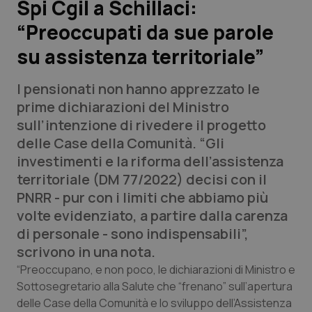
Spi Cgil a Schillaci:
“Preoccupati da sue parole
Scienza e Farmaci
su assistenza territoriale”
Studi e Analisi
I pensionati non hanno apprezzato le
Lettere al direttore
prime dichiarazioni del Ministro
sull’intenzione di rivedere il progetto
Edizioni Regionali
delle Case della Comunità. “Gli
investimenti e la riforma dell’assistenza
QS Pro
territoriale (DM 77/2022) decisi con il
PNRR - pur con i limiti che abbiamo più
Professionisti Sanitari.AI
volte evidenziato, a partire dalla carenza
di personale - sono indispensabili”,
Abruzzo
QS Pro Gold
scrivono in una nota.
“Preoccupano, e non poco, le dichiarazioni di Ministro e
QS Club
Newsletter
Basilicata
Artrite & artrosi
Sottosegretario alla Salute che “frenano” sull’apertura
delle Case della Comunità e lo sviluppo dell’Assistenza