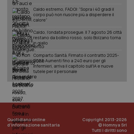
Caldo estremo, FADOI: “Sopra i 40 gradi il
corpo può non riuscire più a disperdere il
calore”
Caldo, l’ondata prosegue. Il 7 agosto 26 città
restano da bollino rosso, solo Bolzano torna
in giallo
Comparto Sanità. Firmato il contratto 2025-
2027. Aumenti fino a 240 euro per gli
infermieri, arriva il capitolo sull'IA e nuove
tutele per il personale
Quotidiano online
Copyright 2013-2026
d'informazione sanitaria
© Homnya Srl
Tutti i diritti sono
PHPSESSID
Sessio
PHP.net