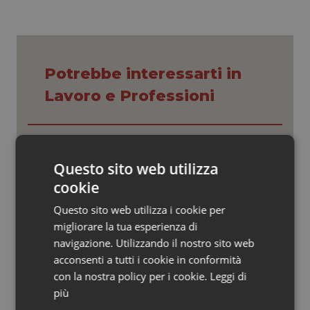
Valle D’Aosta
Oncodermatologia
Veneto
Oncoematologia
Potrebbe interessarti in
Oncologia & Nutrizione
Lavoro e Professioni
Psoriasi & pelle
Decreto PA. Aiop e Aris:
Quotidiano Cardiologia
“Preoccupazione per la mancata
approvazione dell’adeguamento
Questo sito web utilizza
delle tariffe ospedaliere, così rinvio
Quotidiano Chirurgia
cookie
rinnovo contratto sanità privata”
Questo sito web utilizza i cookie per
Quotidiano Oncologia
West Nile. Rete Izs: “Sorveglianza e
migliorare la tua esperienza di
dati per evitare allarmismi. Italia
pronta”
navigazione. Utilizzando il nostro sito web
Quotidiano Pediatria
acconsenti a tutti i cookie in conformità
con la nostra policy per i cookie.
Leggi di
Tracciabilità dei farmaci. Dal Ministero
Rene & patologie urogenitali
più
le istruzioni per il Data Matrix. Entro l’8
febbraio 2027 l’adeguamento dei