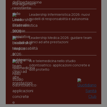
Nome
Fornitore
/
Dominio
Scaden
VISITOR_PRIVACY_METADATA
5 mesi
YouTube
settim
.youtube.com
Leadership Infermieristica 2026: nuovi
modelli di responsabilità e autonomia
Leadership Medica 2026: guidare team
clinici ad alte prestazioni
AI e telemedicina nello studio
odontoiatrico: applicazioni concrete e
uso protetto
CookieScriptConsent
5 mesi
CookieScript
settim
www.quotidianosanita.it