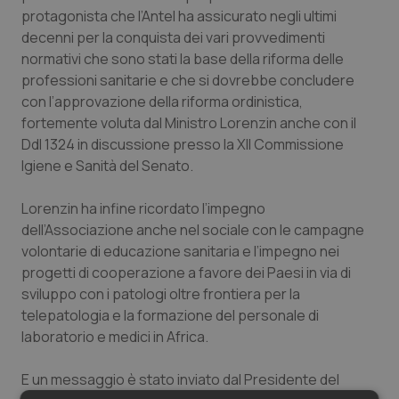
protagonista che l’Antel ha assicurato negli ultimi
Salute orale & impianti
decenni per la conquista dei vari provvedimenti
normativi che sono stati la base della riforma delle
Sangue & coagulazione
professioni sanitarie e che si dovrebbe concludere
con l’approvazione della riforma ordinistica,
Tiroide
fortemente voluta dal Ministro Lorenzin anche con il
Ddl 1324 in discussione presso la XII Commissione
Tumore al seno
Igiene e Sanità del Senato.
Tumore ovarico
Lorenzin ha infine ricordato l’impegno
dell’Associazione anche nel sociale con le campagne
volontarie di educazione sanitaria e l’impegno nei
Tumori del Polmone & Testa Collo
progetti di cooperazione a favore dei Paesi in via di
sviluppo con i patologi oltre frontiera per la
Tumori gastrointestinali
telepatologia e la formazione del personale di
laboratorio e medici in Africa.
Ulcera & Reflusso
E un messaggio è stato inviato dal Presidente del
Vaccini