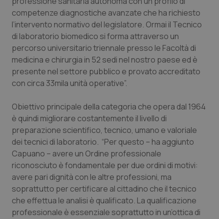
professione sanitaria autonoma con un profilo di
competenze diagnostiche avanzate che ha richiesto
Piemonte
HIV
l’intervento normativo del legislatore. Ormai il Tecnico
di laboratorio biomedico si forma attraverso un
Provincia Autonoma di Bolzano
Infezioni & Febbre
percorso universitario triennale presso le Facoltà di
medicina e chirurgia in 52 sedi nel nostro paese ed è
Provincia Autonoma di Trento
Ipertensione & Scompenso
presente nel settore pubblico e provato accreditato
con circa 33mila unità operative”.
Puglia
Malattie rare
Obiettivo principale della categoria che opera dal 1964
è quindi migliorare costantemente il livello di
Sardegna
Malattia di Crohn & Rettocolite Ulcerosa
preparazione scientifico, tecnico, umano e valoriale
dei tecnici di laboratorio. “Per questo – ha aggiunto
Sicilia
Neuroscienze & patologie neurodegenerative
Capuano – avere un Ordine professionale
riconosciuto è fondamentale per due ordini di motivi:
Toscana
Obesità
avere pari dignità con le altre professioni, ma
soprattutto per certificare al cittadino che il tecnico
Umbria
Oftalmologia
che effettua le analisi è qualificato. La qualificazione
professionale è essenziale soprattutto in un’ottica di