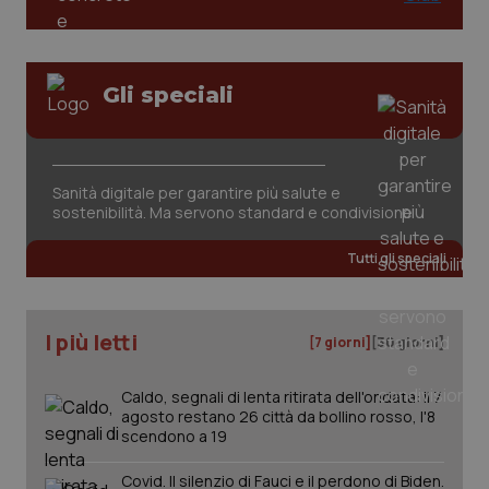
Gli speciali
Sanità digitale per garantire più salute e
sostenibilità. Ma servono standard e condivisione
PHPSESSID
Tutti gli speciali
Sessio
PHP.net
www.quotidianosanita.it
I più letti
[7 giorni]
[30 giorni]
Caldo, segnali di lenta ritirata dell'ondata: il 7
agosto restano 26 città da bollino rosso, l'8
scendono a 19
Covid. Il silenzio di Fauci e il perdono di Biden.