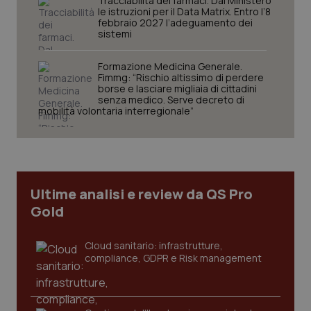
Tracciabilità dei farmaci. Dal Ministero
le istruzioni per il Data Matrix. Entro l’8
febbraio 2027 l’adeguamento dei
sistemi
Formazione Medicina Generale.
Fimmg: “Rischio altissimo di perdere
borse e lasciare migliaia di cittadini
senza medico. Serve decreto di
CookieScriptConsent
5 mesi
CookieScript
mobilità volontaria interregionale”
settim
www.quotidianosanita.it
Ultime analisi e review da QS Pro
Gold
Cloud sanitario: infrastrutture,
compliance, GDPR e Risk management
tracking-sites-ironfish-
www.quotidianosanita.it
4
tracking-enable
settim
2 gior