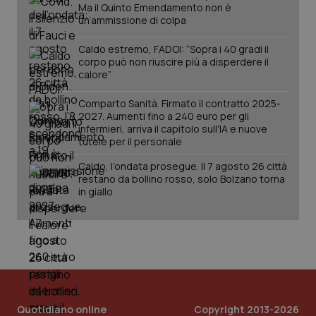
Ma il Quinto Emendamento non è
un’ammissione di colpa
Caldo estremo, FADOI: “Sopra i 40 gradi il
corpo può non riuscire più a disperdere il
calore”
Comparto Sanità. Firmato il contratto 2025-
_ga_KM60CM4NPH
.quotidianosanita.it
1 anno
2027. Aumenti fino a 240 euro per gli
mes
infermieri, arriva il capitolo sull'IA e nuove
tutele per il personale
Caldo, l’ondata prosegue. Il 7 agosto 26 città
restano da bollino rosso, solo Bolzano torna
in giallo
Fornitore
/
Nome
Scadenza
Descrizion
Dominio
Nome
Fornitore
/
Dominio
Scadenza
Des
_ga_0VMQEQKQ1N
.quotidianosanita.it
1 anno 1
Questo
mese
cookie
VISITOR_INFO1_LIVE
5 mesi 4
Que
Google LLC
viene
settimane
imp
.youtube.com
utilizzato
You
Quotidiano online
Copyright 2013-2026
da Google
ten