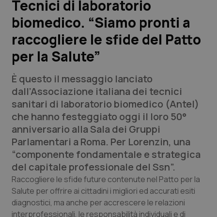
Tecnici di laboratorio
biomedico. “Siamo pronti a
Scienza e Farmaci
raccogliere le sfide del Patto
Studi e Analisi
per la Salute”
Lettere al direttore
È questo il messaggio lanciato
dall’Associazione italiana dei tecnici
Edizioni Regionali
sanitari di laboratorio biomedico (Antel)
che hanno festeggiato oggi il loro 50°
QS Pro
anniversario alla Sala dei Gruppi
Parlamentari a Roma. Per Lorenzin, una
Professionisti Sanitari.AI
“componente fondamentale e strategica
del capitale professionale del Ssn”.
Abruzzo
QS Pro Gold
Raccogliere le sfide future contenute nel Patto per la
Salute per offrire ai cittadini i migliori ed accurati esiti
QS Club
Newsletter
Basilicata
Artrite & artrosi
diagnostici, ma anche per accrescere le relazioni
interprofessionali, le responsabilità individuali e di