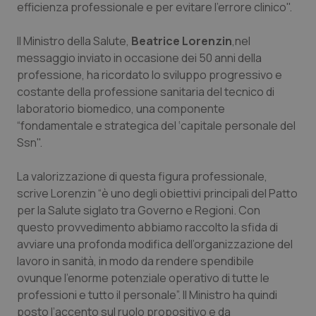
Valle D’Aosta
Oncodermatologia
efficienza professionale e per evitare l’errore clinico".
Veneto
Oncoematologia
Il Ministro della Salute,
Beatrice Lorenzin
,nel
messaggio inviato in occasione dei 50 anni della
professione, ha ricordato lo sviluppo progressivo e
Oncologia & Nutrizione
costante della professione sanitaria del tecnico di
laboratorio biomedico, una componente
Psoriasi & pelle
“fondamentale e strategica del ‘capitale personale del
Ssn".
Quotidiano Cardiologia
La valorizzazione di questa figura professionale,
Quotidiano Chirurgia
scrive Lorenzin “è uno degli obiettivi principali del Patto
per la Salute siglato tra Governo e Regioni. Con
Quotidiano Oncologia
questo provvedimento abbiamo raccolto la sfida di
avviare una profonda modifica dell’organizzazione del
Quotidiano Pediatria
lavoro in sanità, in modo da rendere spendibile
ovunque l’enorme potenziale operativo di tutte le
professioni e tutto il personale”. Il Ministro ha quindi
Rene & patologie urogenitali
posto l’accento sul ruolo propositivo e da