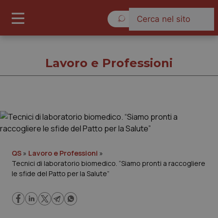
Sabato 8 Agosto 2026
Lavoro e Professioni
Lavoro e Professioni
Cronache
QS
»
Lavoro e Professioni
»
Tecnici di laboratorio biomedico. “Siamo pronti a raccogliere
Governo e Parlamento
le sfide del Patto per la Salute”
Regioni e Asl
Lavoro e Professioni