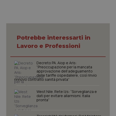
Necessari
Statistici
Marketing
Potrebbe interessarti in
I cookie necessari contribuiscono a rendere fruibile il
sito web abilitandone funzionalità di base quali la
Lavoro e Professioni
navigazione sulle pagine e l'accesso alle aree
protette del sito. Il sito web non è in grado di
funzionare correttamente senza questi cookie.
Decreto PA. Aiop e Aris:
Nome
Fornitore
/
Dominio
Scaden
“Preoccupazione per la mancata
VISITOR_PRIVACY_METADATA
approvazione dell’adeguamento
5 mesi
YouTube
settim
.youtube.com
delle tariffe ospedaliere, così rinvio
rinnovo contratto sanità privata”
West Nile. Rete Izs: “Sorveglianza e
dati per evitare allarmismi. Italia
pronta”