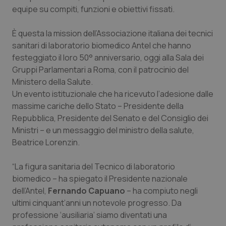
Calabria
Asma & BPCO
equipe su compiti, funzioni e obiettivi fissati.
È questa la mission dell’Associazione italiana dei tecnici
Campania
Car-T
sanitari di laboratorio biomedico Antel che hanno
festeggiato il loro 50° anniversario, oggi alla Sala dei
Emilia-Romagna
Colesterolo & coronaropatie
Gruppi Parlamentari a Roma, con il patrocinio del
Ministero della Salute.
Friuli Venezia Giulia
Dermatite Atopica
Un evento istituzionale che ha ricevuto l’adesione dalle
massime cariche dello Stato – Presidente della
Lazio
Diabete & glucometri
Repubblica, Presidente del Senato e del Consiglio dei
Ministri – e un messaggio del ministro della salute,
Liguria
Disturbi dell’umore
Beatrice Lorenzin.
Lombardia
Dolore
“La figura sanitaria del Tecnico di laboratorio
biomedico – ha spiegato il Presidente nazionale
dell’Antel,
Marche
Donna & Salute
Fernando Capuano
– ha compiuto negli
ultimi cinquant’anni un notevole progresso. Da
professione ‘ausiliaria’ siamo diventati una
Molise
Epatiti