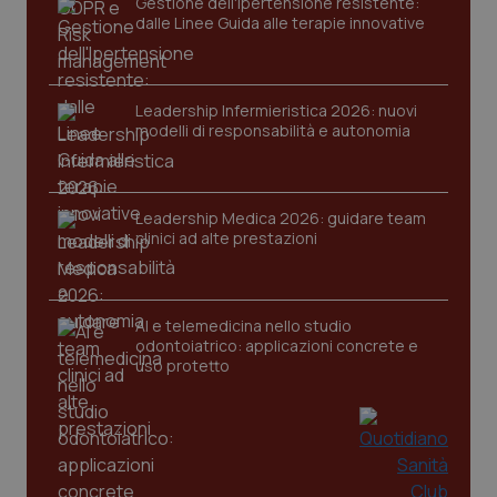
Gestione dell'Ipertensione resistente:
dalle Linee Guida alle terapie innovative
tracking-sites-ironfish-
www.quotidianosanita.it
4
session-id
settim
2 gior
Leadership Infermieristica 2026: nuovi
modelli di responsabilità e autonomia
_ga
1 anno
Google LLC
mes
.quotidianosanita.it
Leadership Medica 2026: guidare team
clinici ad alte prestazioni
AI e telemedicina nello studio
odontoiatrico: applicazioni concrete e
uso protetto