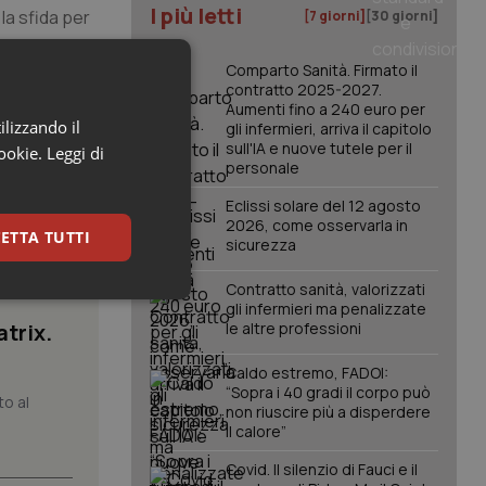
I più letti
la sfida per
[7 giorni]
[30 giorni]
Comparto Sanità. Firmato il
contratto 2025-2027.
Aumenti fino a 240 euro per
ilizzando il
gli infermieri, arriva il capitolo
sull'IA e nuove tutele per il
cookie.
Leggi di
personale
Eclissi solare del 12 agosto
2026, come osservarla in
ETTA TUTTI
sicurezza
Contratto sanità, valorizzati
keting
gli infermieri ma penalizzate
atrix.
le altre professioni
Caldo estremo, FADOI:
“Sopra i 40 gradi il corpo può
to al
non riuscire più a disperdere
il calore”
Covid. Il silenzio di Fauci e il