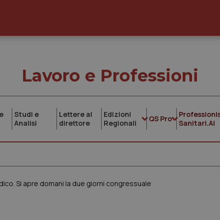
Lavoro e Professioni
e
Studi e
Lettere al
Edizioni
Professionis
QS Pro
Analisi
direttore
Regionali
Sanitari.AI
edico. Si apre domani la due giorni congressuale