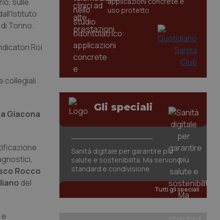
io, sulle
applicazioni concrete e
uso protetto
ll’Istituto
di Torino.
dicatori Roi
 collegiali
Gli speciali
ia Giacona
tificazione
Sanità digitale per garantire più
agnostici,
salute e sostenibilità. Ma servono
standard e condivisione
sco Rocco
iliano
del
Tutti gli speciali
 e