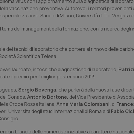
apilloma virus con l’aggiornamento sulla diagnostica di laborator
lla vaccinazione preventiva. Autorevoli i relatori provenienti da
 specializzazione Sacco di Milano, Università di Tor Vergata e 
l tema del management della formazione, con la ricerca degli in
e dei tecnici di laboratorio che porterà al rinnovo delle cariche
 Società Scientifica Telesa.
ovani laureate, in tecniche diagnostiche di laboratorio,
Patriz
cate il premio per il miglior poster anno 2013.
 Cogeaps,
Sergio Bovenga,
che parlerà della nuova fase di cer
e del Conaps,
Antonio Bortone,
del Vice Presidente di Assodi
della Croce Rossa Italiana,
Anna Maria Colombani,
di
France
er l’Università degli studi internazionali di Roma e di
Fabio Cic
Consiglio.
erà un bilancio delle numerose iniziative a carattere nazionale