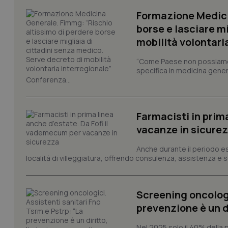
I cookie necessari con
Formazione Medici
e l'accesso alle aree 
borse e lasciare m
Nome
mobilità volontari
VISITOR_PRIVACY_
“Come Paese non possiamo 
specifica in medicina gener
Conferenza...
CookieScriptConse
Farmacisti in prim
vacanze in sicure
tracking-sites-ironf
tracking-enable
Anche durante il periodo esti
località di villeggiatura, offrendo consulenza, assistenza e se
tracking-sites-ironf
session-id
Screening oncologi
_ga
prevenzione è un d
Nel 2025 solo il 40% della 