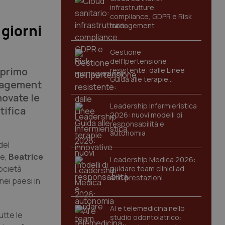
infrastrutture,
compliance, GDPR e Risk
management
 giorni
Gestione
dell'Ipertensione
 primo
resistente: dalle Linee
Guida alle terapie
anagement
innovative
novate le
Leadership Infermieristica
tifica
2026: nuovi modelli di
responsabilità e
autonomia
del
e,
Beatrice
Leadership Medica 2026:
ocietà
guidare team clinici ad
alte prestazioni
nei paesi in
AI e telemedicina nello
utte le
studio odontoiatrico: