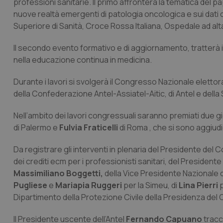
professioni sanitarie. Il primo affronterà la tematica del p
nuove realtà emergenti di patologia oncologica e sui dati de
Superiore di Sanità, Croce Rossa Italiana, Ospedale ad alta
Il secondo evento formativo e di aggiornamento, tratterà i
nella educazione continua in medicina.
Durante i lavori si svolgerà il Congresso Nazionale elettoral
della Confederazione Antel-Assiatel-Aitic, di Antel e della
Nell’ambito dei lavori congressuali saranno premiati due gi
di Palermo e
Fulvia Fraticelli
di Roma , che si sono aggiudi
Da registrare gli interventi in plenaria del Presidente del
dei crediti ecm per i professionisti sanitari, del President
Massimiliano Boggetti,
della Vice Presidente Nazionale 
Pugliese
e
Mariapia Ruggeri
per la Simeu, di
Lina Pierri
p
Dipartimento della Protezione Civile della Presidenza del 
Il Presidente uscente dell’Antel
Fernando Capuano
tracc