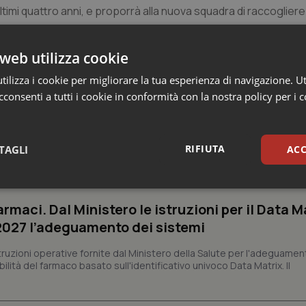
timi quattro anni, e proporrà alla nuova squadra di raccogliere 
web utilizza cookie
ilizza i cookie per migliorare la tua esperienza di navigazione. Ut
consenti a tutti i cookie in conformità con la nostra policy per i 
RIFIUTA
TAGLI
ACC
 Professioni
sari
Statistici
Mar
armaci. Dal Ministero le istruzioni per il Data M
 2027 l’adeguamento dei sistemi
struzioni operative fornite dal Ministero della Salute per l'adeguamen
lità del farmaco basato sull'identificativo univoco Data Matrix. Il
Necessari
Statistici
Marketing