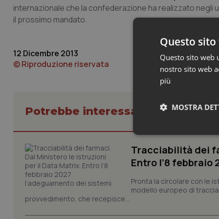
internazionale che la confederazione ha realizzato negli ul
il prossimo mandato.
Questo sito 
12 Dicembre 2013
Questo sito web ut
© Riproduzione riservata
nostro sito web ac
più
MOSTRA DET
Potrebbe interessarti in Lavoro e
Neces
Tracciabilità dei f
Entro l’8 febbraio
Pronta la circolare con le i
modello europeo di tracciabi
provvedimento, che recepisce...