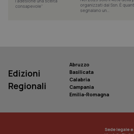
organizzati dal Ssn. È quan
segnalano un...
PHPSESSID
_ga_KM60CM4NPH
Abruzzo
Edizioni
Basilicata
Calabria
Regionali
Campania
Nome
Nome
Emilia-Romagna
VISITOR_INFO1_LIV
_ga_0VMQEQKQ1N
__Secure-YNID
Sede legale e