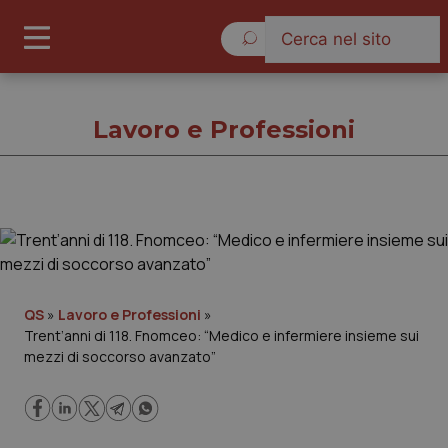
Venerdì 7 Agosto 2026
Lavoro e Professioni
Lavoro e Professioni
Cronache
QS
»
Lavoro e Professioni
»
Trent’anni di 118. Fnomceo: “Medico e infermiere insieme sui
Governo e Parlamento
mezzi di soccorso avanzato”
Regioni e Asl
Lavoro e Professioni