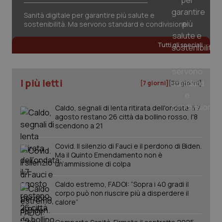
Sanità digitale per garantire più salute e
sostenibilità. Ma servono standard e condivisione
Tutti gli speciali
I più letti
[7 giorni]
[30 giorni]
Caldo, segnali di lenta ritirata dell'ondata: il 7
agosto restano 26 città da bollino rosso, l'8
scendono a 21
Covid. Il silenzio di Fauci e il perdono di Biden.
Ma il Quinto Emendamento non è
un’ammissione di colpa
Caldo estremo, FADOI: “Sopra i 40 gradi il
PHPSESSID
Sessio
corpo può non riuscire più a disperdere il
PHP.net
www.quotidianosanita.it
calore”