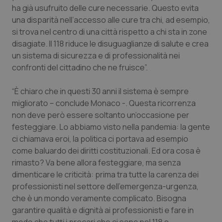
Valle D’Aosta
Oncodermatologia
ha già usufruito delle cure necessarie. Questo evita
una disparità nell’accesso alle cure tra chi, ad esempio,
Veneto
Oncoematologia
si trova nel centro di una città rispetto a chi sta in zone
disagiate. Il 118 riduce le disuguaglianze di salute e crea
Oncologia & Nutrizione
un sistema di sicurezza e di professionalità nei
confronti del cittadino che ne fruisce”.
Psoriasi & pelle
“È chiaro che in questi 30 anni il sistema è sempre
migliorato – conclude Monaco -. Questa ricorrenza
Quotidiano Cardiologia
non deve però essere soltanto un’occasione per
festeggiare. Lo abbiamo visto nella pandemia: la gente
Quotidiano Chirurgia
ci chiamava eroi, la politica ci portava ad esempio
come baluardo dei diritti costituzionali. Ed ora cosa è
Quotidiano Oncologia
rimasto? Va bene allora festeggiare, ma senza
dimenticare le criticità: prima tra tutte la carenza dei
Quotidiano Pediatria
professionisti nel settore dell’emergenza-urgenza,
che è un mondo veramente complicato. Bisogna
Rene & patologie urogenitali
garantire qualità e dignità ai professionisti e fare in