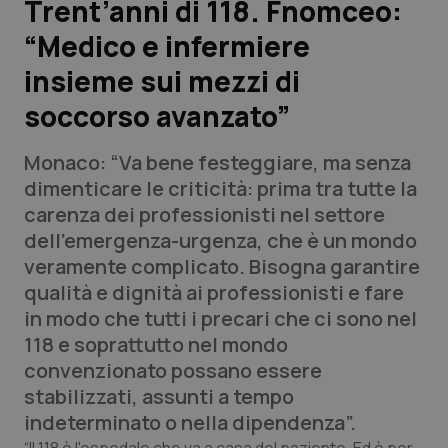
Trent’anni di 118. Fnomceo:
“Medico e infermiere
Scienza e Farmaci
insieme sui mezzi di
Studi e Analisi
soccorso avanzato”
Lettere al direttore
Monaco: “Va bene festeggiare, ma senza
dimenticare le criticità: prima tra tutte la
Edizioni Regionali
carenza dei professionisti nel settore
dell’emergenza-urgenza, che è un mondo
QS Pro
veramente complicato. Bisogna garantire
qualità e dignità ai professionisti e fare
Professionisti Sanitari.AI
in modo che tutti i precari che ci sono nel
118 e soprattutto nel mondo
Abruzzo
QS Pro Gold
convenzionato possano essere
stabilizzati, assunti a tempo
QS Club
Newsletter
Basilicata
Artrite & artrosi
indeterminato o nella dipendenza”.