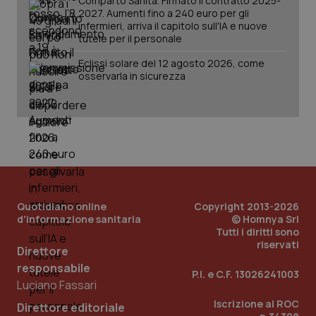
Comparto Sanità. Firmato il contratto 2025-
2027. Aumenti fino a 240 euro per gli
infermieri, arriva il capitolo sull'IA e nuove
tutele per il personale
Eclissi solare del 12 agosto 2026, come
osservarla in sicurezza
Quotidiano online
Copyright 2013-2026
_ga_KM60CM4NPH
.quotidianosanita.it
1 anno
d'informazione sanitaria
© Homnya Srl
mes
Tutti i diritti sono
riservati
Direttore
responsabile
P.I. e C.F. 13026241003
Luciano Fassari
Iscrizione al ROC
Direttore editoriale