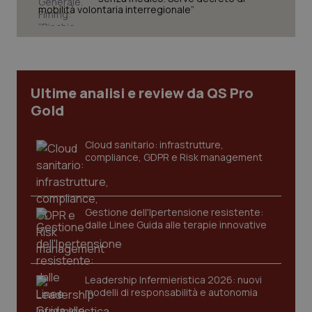
mobilità volontaria interregionale”
Ultime analisi e review da QS Pro
Gold
Cloud sanitario: infrastrutture,
compliance, GDPR e Risk management
CookieScriptConsent
5 mesi
CookieScript
Gestione dell'Ipertensione resistente:
settim
www.quotidianosanita.it
dalle Linee Guida alle terapie innovative
Leadership Infermieristica 2026: nuovi
modelli di responsabilità e autonomia