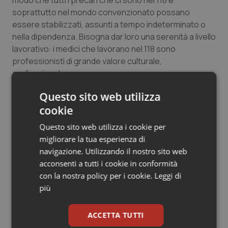
modo che tutti i precari che ci sono nel 118 e
Salute orale & impianti
soprattutto nel mondo convenzionato possano
essere stabilizzati, assunti a tempo indeterminato o
nella dipendenza. Bisogna dar loro una serenità a livello
Sangue & coagulazione
lavorativo: i medici che lavorano nel 118 sono
professionisti di grande valore culturale,
Tiroide
professionale e umano e non possono essere
dimenticati”.
Tumore al seno
Questo sito web utilizza
cookie
Tumore ovarico
Questo sito web utilizza i cookie per
25 Marzo 2022
migliorare la tua esperienza di
Tumori del Polmone & Testa Collo
© Riproduzione riservata
navigazione. Utilizzando il nostro sito web
acconsenti a tutti i cookie in conformità
Tumori gastrointestinali
con la nostra policy per i cookie.
Leggi di
più
Ulcera & Reflusso
ACCETTA TUTTI
Vaccini
Potrebbe interessarti in