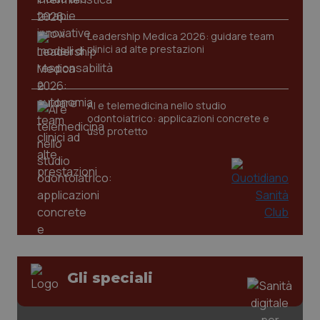
Leadership Medica 2026: guidare team
clinici ad alte prestazioni
tracking-sites-ironfish-
www.quotidianosanita.it
4
tracking-enable
settim
2 gior
AI e telemedicina nello studio
odontoiatrico: applicazioni concrete e
uso protetto
tracking-sites-ironfish-
www.quotidianosanita.it
4
session-id
settim
2 gior
_ga
1 anno
Google LLC
mes
.quotidianosanita.it
Gli speciali