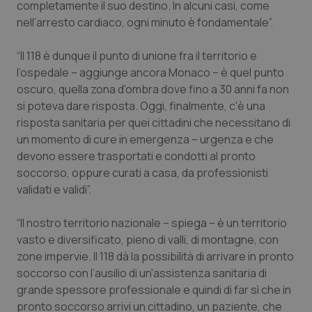
completamente il suo destino. In alcuni casi, come
nell’arresto cardiaco, ogni minuto è fondamentale”.
Piemonte
HIV
“Il 118 è dunque il punto di unione fra il territorio e
Provincia Autonoma di Bolzano
Infezioni & Febbre
l’ospedale – aggiunge ancora Monaco – è quel punto
oscuro, quella zona d'ombra dove fino a 30 anni fa non
Provincia Autonoma di Trento
Ipertensione & Scompenso
si poteva dare risposta. Oggi, finalmente, c'è una
risposta sanitaria per quei cittadini che necessitano di
Puglia
Malattie rare
un momento di cure in emergenza – urgenza e che
devono essere trasportati e condotti al pronto
Sardegna
Malattia di Crohn & Rettocolite Ulcerosa
soccorso, oppure curati a casa, da professionisti
validati e validi”.
Sicilia
Neuroscienze & patologie neurodegenerative
“Il nostro territorio nazionale – spiega – è un territorio
vasto e diversificato, pieno di valli, di montagne, con
Toscana
Obesità
zone impervie. Il 118 dà la possibilità di arrivare in pronto
soccorso con l’ausilio di un'assistenza sanitaria di
Umbria
Oftalmologia
grande spessore professionale e quindi di far sì che in
pronto soccorso arrivi un cittadino, un paziente, che