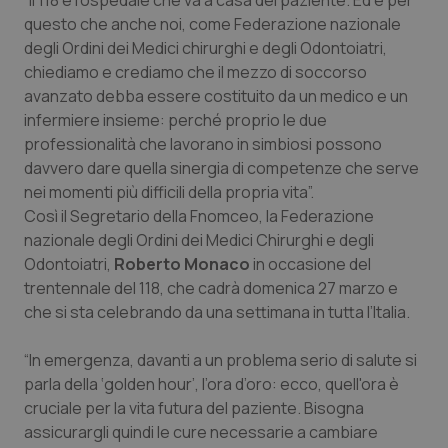
“Il 118 è l'ospedale che va a casa del paziente. Ed è per
Calabria
Asma & BPCO
questo che anche noi, come Federazione nazionale
degli Ordini dei Medici chirurghi e degli Odontoiatri,
Campania
Car-T
chiediamo e crediamo che il mezzo di soccorso
avanzato debba essere costituito da un medico e un
Emilia-Romagna
Colesterolo & coronaropatie
infermiere insieme: perché proprio le due
professionalità che lavorano in simbiosi possono
davvero dare quella sinergia di competenze che serve
Friuli Venezia Giulia
Dermatite Atopica
nei momenti più difficili della propria vita”.
Così il Segretario della Fnomceo, la Federazione
Lazio
Diabete & glucometri
nazionale degli Ordini dei Medici Chirurghi e degli
Odontoiatri,
Roberto Monaco
in occasione del
Liguria
Disturbi dell’umore
trentennale del 118, che cadrà domenica 27 marzo e
che si sta celebrando da una settimana in tutta l’Italia.
Lombardia
Dolore
“In emergenza, davanti a un problema serio di salute si
Marche
Donna & Salute
parla della ‘golden hour’, l’ora d’oro: ecco, quell'ora è
cruciale per la vita futura del paziente. Bisogna
Molise
Epatiti
assicurargli quindi le cure necessarie a cambiare