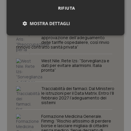
Lavoro e Professioni
RIFIUTA
MOSTRA DETTAGLI
Decreto PA. Aiop e Aris:
“Preoccupazione per la mancata
Necessari
Statistici
Marketing
approvazione dell’adeguamento
delle tariffe ospedaliere, così rinvio
rinnovo contratto sanità privata”
West Nile. Rete Izs: “Sorveglianza e
dati per evitare allarmismi. Italia
pronta”
Necessari
Statistici
Marketing
I cookie necessari contribuiscono a rendere fruibile il
Tracciabilità dei farmaci. Dal Ministero
sito web abilitandone funzionalità di base quali la
le istruzioni per il Data Matrix. Entro l’8
navigazione sulle pagine e l'accesso alle aree
febbraio 2027 l’adeguamento dei
protette del sito. Il sito web non è in grado di
sistemi
funzionare correttamente senza questi cookie.
Nome
Fornitore
/
Dominio
Scaden
Formazione Medicina Generale.
Fimmg: “Rischio altissimo di perdere
VISITOR_PRIVACY_METADATA
5 mesi
YouTube
borse e lasciare migliaia di cittadini
settim
.youtube.com
senza medico. Serve decreto di