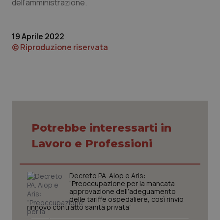
dell’amministrazione.
19 Aprile 2022
© Riproduzione riservata
CookieScriptConsent
5 mesi
CookieScript
settim
www.quotidianosanita.it
Potrebbe interessarti in
Lavoro e Professioni
Decreto PA. Aiop e Aris:
“Preoccupazione per la mancata
approvazione dell’adeguamento
delle tariffe ospedaliere, così rinvio
rinnovo contratto sanità privata”