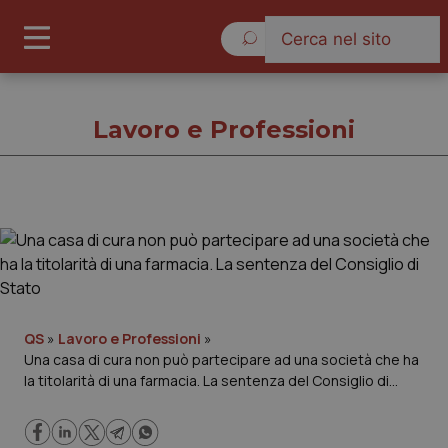
Venerdì 7 Agosto 2026
Lavoro e Professioni
Lavoro e Professioni
Cronache
Governo e Parlamento
QS
»
Lavoro e Professioni
»
Una casa di cura non può partecipare ad una società che ha
la titolarità di una farmacia. La sentenza del Consiglio di
Regioni e Asl
Stato
Lavoro e Professioni