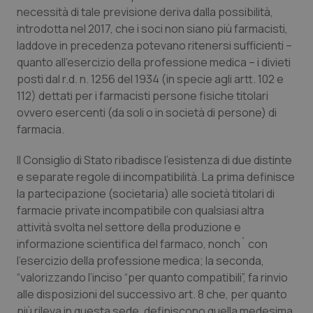
Valle D’Aosta
Oncodermatologia
necessità di tale previsione deriva dalla possibilità,
introdotta nel 2017, che i soci non siano più farmacisti,
Veneto
Oncoematologia
laddove in precedenza potevano ritenersi sufficienti –
quanto all’esercizio della professione medica – i divieti
Oncologia & Nutrizione
posti dal r.d. n. 1256 del 1934 (in specie agli artt. 102 e
112) dettati per i farmacisti persone fisiche titolari
Psoriasi & pelle
ovvero esercenti (da soli o in società di persone) di
farmacia.
Quotidiano Cardiologia
Il Consiglio di Stato ribadisce l’esistenza di due distinte
e separate regole di incompatibilità. La prima definisce
Quotidiano Chirurgia
la partecipazione (societaria) alle società titolari di
farmacie private incompatibile con qualsiasi altra
Quotidiano Oncologia
attività svolta nel settore della produzione e
informazione scientifica del farmaco, nonch´ con
Quotidiano Pediatria
l’esercizio della professione medica; la seconda,
“valorizzando l’inciso “per quanto compatibili”, fa rinvio
Rene & patologie urogenitali
alle disposizioni del successivo art. 8 che, per quanto
più rileva in questa sede, definiscono quella medesima