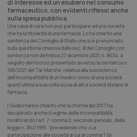
di interesse ed un esubero nel consumo
Calabria
Asma & BPCO
farmaceutico, con evidenti riflessi anche
sulla spesa pubblica.
Campania
Car-T
Una casa di cura non può partecipare ad una società
che ha la titolarità di una farmacia. Lo ha chiarito una
Emilia-Romagna
Colesterolo & coronaropatie
sentenza del Consiglio di Stato che si è pronunciato
sulla questione rimessa dalla sez. III del Consiglio con
Friuli Venezia Giulia
Dermatite Atopica
sentenza non definitiva 27 dicembre 2021, n. 8634, a
seguito del ricorso presentato avverso la sentenza n.
Lazio
Diabete & glucometri
106/2021 del Tar Marche, relativa alla sussistenza
dell’incompatibilità di un medico socio di una società
Liguria
Disturbi dell’umore
quest’ultima a sua volta socia di altra società titolare di
farmacia.
Lombardia
Dolore
I Giudici hanno chiarito che la riforma del 2017 ha
disciplinato anche il regime delle incompatibilità,
Marche
Donna & Salute
modificando l’art. 7, comma 2, secondo periodo, della
legge n. 362/1991, “prevedendo che «La
Molise
Epatiti
partecipazione alle società di cui al comma 1 (si