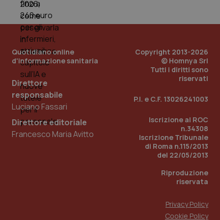
nuo
ver
dell
You
YSC
Sessione
Que
Google LLC
imp
.youtube.com
You
Quotidiano online
Copyright 2013-2026
ten
d'informazione sanitaria
© Homnya Srl
vis
Tutti i diritti sono
vid
riservati
Direttore
__Secure-
.youtube.com
5 mesi 4
Que
ROLLOUT_TOKEN
settimane
imp
responsabile
P.I. e C.F. 13026241003
You
Luciano Fassari
ges
del
Iscrizione al ROC
e d
Direttore editoriale
per
n.34308
Francesco Maria Avitto
del
Iscrizione Tribunale
ute
di Roma n.115/2013
tracking-sites-
www.quotidianosanita.it
4
Que
del 22/05/2013
ironfish-tracking-
settimane
imp
named-enable
2 giorni
dal
Riproduzione
per 
riservata
sis
sol
ute
ide
Privacy Policy
Wel
Cookie Policy