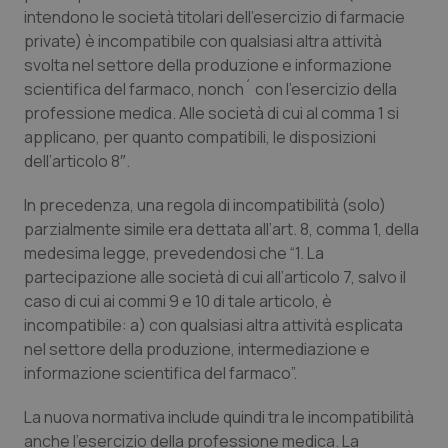
intendono le società titolari dell’esercizio di farmacie
Piemonte
HIV
private) è incompatibile con qualsiasi altra attività
svolta nel settore della produzione e informazione
Provincia Autonoma di Bolzano
Infezioni & Febbre
scientifica del farmaco, nonch´ con l’esercizio della
professione medica. Alle società di cui al comma 1 si
applicano, per quanto compatibili, le disposizioni
Provincia Autonoma di Trento
Ipertensione & Scompenso
dell’articolo 8″.
Puglia
Malattie rare
In precedenza, una regola di incompatibilità (solo)
parzialmente simile era dettata all’art. 8, comma 1, della
Sardegna
Malattia di Crohn & Rettocolite Ulcerosa
medesima legge, prevedendosi che “1. La
partecipazione alle società di cui all’articolo 7, salvo il
Sicilia
Neuroscienze & patologie neurodegenerative
caso di cui ai commi 9 e 10 di tale articolo, è
incompatibile: a) con qualsiasi altra attività esplicata
Toscana
Obesità
nel settore della produzione, intermediazione e
informazione scientifica del farmaco”.
Umbria
Oftalmologia
La nuova normativa include quindi tra le incompatibilità
anche l’esercizio della professione medica. La