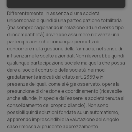
interno od esterno, di cui all’art. 2359 c.c.
Necessari
Statistici
Marketing
Differentemente, in assenza di una società
unipersonale e quindi di una partecipazione totalitaria,
(ma sempre ragionando in relazione ad un diverso tipo
di incompatibilità) dovrebbe assumere rilevanza una
partecipazione che comunque permetta di
concorrere nella gestione della farmacia, nel senso di
Necessari
Statistici
Marketing
influenzarne le scelte aziendali. Non rileverebbe quindi
I cookie necessari contribuiscono a rendere fruibile il
qualunque partecipazione sociale ma quella che possa
sito web abilitandone funzionalità di base quali la
dare al socio il controllo della società, nei modi
navigazione sulle pagine e l'accesso alle aree
protette del sito. Il sito web non è in grado di
gradatamente indicati dal citato art. 2359 e in
funzionare correttamente senza questi cookie.
presenza dei quali, come si è già osservato, opera la
Nome
Fornitore
/
Dominio
Scaden
presunzione di direzione e coordinamento (ricavabile
anche aliunde, in specie dall’essere la società tenuta al
VISITOR_PRIVACY_METADATA
5 mesi
YouTube
settim
.youtube.com
consolidamento del proprio bilancio). Non sono
possibili quindi soluzioni fondate su un automatismo,
apparendo imprescindibile la valutazione del singolo
caso rimessa al prudente apprezzamento