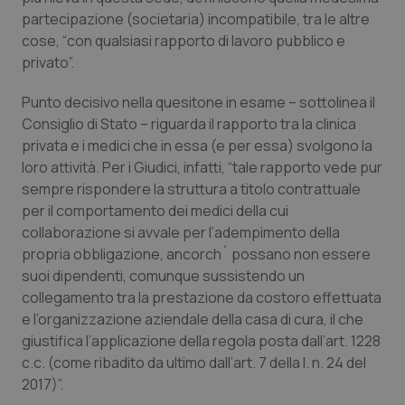
partecipazione (societaria) incompatibile, tra le altre
Salute orale & impianti
cose, “con qualsiasi rapporto di lavoro pubblico e
privato”.
Sangue & coagulazione
Punto decisivo nella quesitone in esame – sottolinea il
Tiroide
Consiglio di Stato – riguarda il rapporto tra la clinica
privata e i medici che in essa (e per essa) svolgono la
Tumore al seno
loro attività. Per i Giudici, infatti, “tale rapporto vede pur
sempre rispondere la struttura a titolo contrattuale
Tumore ovarico
per il comportamento dei medici della cui
collaborazione si avvale per l’adempimento della
propria obbligazione, ancorch´ possano non essere
Tumori del Polmone & Testa Collo
suoi dipendenti, comunque sussistendo un
collegamento tra la prestazione da costoro effettuata
Tumori gastrointestinali
e l’organizzazione aziendale della casa di cura, il che
giustifica l’applicazione della regola posta dall’art. 1228
Ulcera & Reflusso
c.c. (come ribadito da ultimo dall’art. 7 della l. n. 24 del
2017)”.
Vaccini