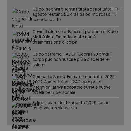
mese
cookie
VISITOR_INFO1_LIVE
5 mesi 4
Que
Google LLC
viene
Caldo, segnali di lenta ritirata dell'ondata: il 7
settimane
imp
.youtube.com
utilizzato
You
agosto restano 26 città da bollino rosso, l'8
da Google
ten
scendono a 19
Analytics
pre
per
del
mantener
vid
Covid. Il silenzio di Fauci e il perdono di Biden.
lo stato
inco
Ma il Quinto Emendamento non è
della
può
sessione.
det
un’ammissione di colpa
vis
web
Caldo estremo, FADOI: “Sopra i 40 gradi il
uti
nuo
corpo può non riuscire più a disperdere il
ver
calore”
dell
You
Comparto Sanità. Firmato il contratto 2025-
__Secure-YNID
.youtube.com
5 mesi 4
Que
2027. Aumenti fino a 240 euro per gli
settimane
imp
infermieri, arriva il capitolo sull'IA e nuove
You
ten
tutele per il personale
pre
del
Eclissi solare del 12 agosto 2026, come
vid
inco
osservarla in sicurezza
può
det
vis
web
uti