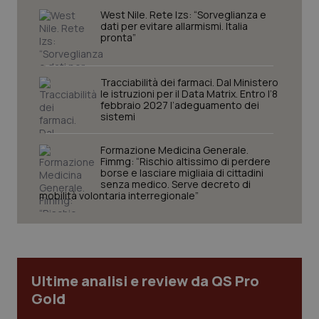
tracking-sites-ironfish-
www.quotidianosanita.it
4
West Nile. Rete Izs: “Sorveglianza e
tracking-enable
settim
dati per evitare allarmismi. Italia
2 gior
pronta”
Tracciabilità dei farmaci. Dal Ministero
tracking-sites-ironfish-
www.quotidianosanita.it
4
le istruzioni per il Data Matrix. Entro l’8
session-id
settim
febbraio 2027 l’adeguamento dei
2 gior
sistemi
Formazione Medicina Generale.
Fimmg: “Rischio altissimo di perdere
_ga
1 anno
Google LLC
borse e lasciare migliaia di cittadini
mes
.quotidianosanita.it
senza medico. Serve decreto di
mobilità volontaria interregionale”
Ultime analisi e review da QS Pro
Gold