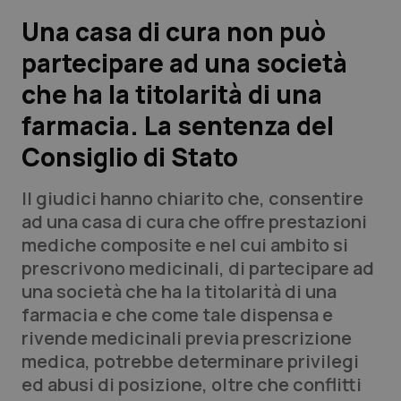
Una casa di cura non può
Scienza e Farmaci
partecipare ad una società
che ha la titolarità di una
Studi e Analisi
farmacia. La sentenza del
Lettere al direttore
Consiglio di Stato
Edizioni Regionali
Il giudici hanno chiarito che, consentire
ad una casa di cura che offre prestazioni
QS Pro
mediche composite e nel cui ambito si
prescrivono medicinali, di partecipare ad
Professionisti Sanitari.AI
una società che ha la titolarità di una
farmacia e che come tale dispensa e
Abruzzo
QS Pro Gold
rivende medicinali previa prescrizione
medica, potrebbe determinare privilegi
QS Club
Newsletter
Basilicata
Artrite & artrosi
ed abusi di posizione, oltre che conflitti