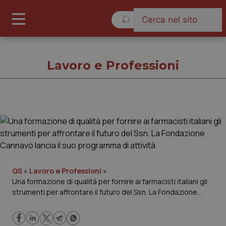
Giovedì 6 Agosto 2026
Lavoro e Professioni
Lavoro e Professioni
Cronache
Governo e Parlamento
QS
»
Lavoro e Professioni
»
Una formazione di qualità per fornire ai farmacisti italiani gli
strumenti per affrontare il futuro del Ssn. La Fondazione
Regioni e Asl
Cannavò lancia il suo programma di attività
Lavoro e Professioni