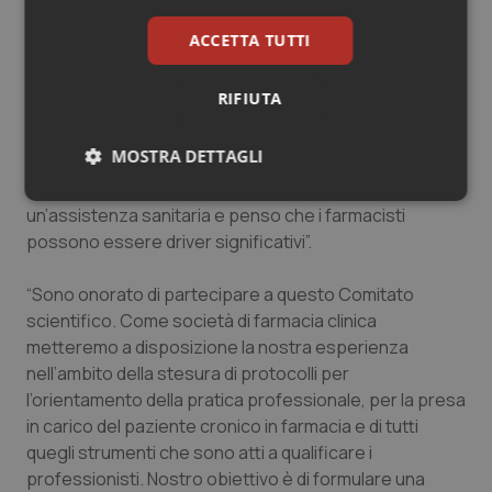
dell’assistenza sanitaria e anche qui sia nei Pdta che
nella componente clinica può svolgere da connettore
ACCETTA TUTTI
di un sistema che genera valore. L’assistenza
farmaceutica secondo noi va intesa come un unicum. Il
RIFIUTA
nostro intento primario è quello di mettere al centro la
salute. Una visione integrata dell’assistenza
MOSTRA DETTAGLI
farmaceutica in tutte le sue componenti può
determinare un plus per la costruzione di
Necessari
Statistici
Marketing
un’assistenza sanitaria e penso che i farmacisti
possono essere driver significativi”.
“Sono onorato di partecipare a questo Comitato
scientifico. Come società di farmacia clinica
metteremo a disposizione la nostra esperienza
Necessari
Statistici
Marketing
nell’ambito della stesura di protocolli per
l’orientamento della pratica professionale, per la presa
I cookie necessari contribuiscono a rendere fruibile il
sito web abilitandone funzionalità di base quali la
in carico del paziente cronico in farmacia e di tutti
navigazione sulle pagine e l'accesso alle aree
quegli strumenti che sono atti a qualificare i
protette del sito. Il sito web non è in grado di
funzionare correttamente senza questi cookie.
professionisti. Nostro obiettivo è di formulare una