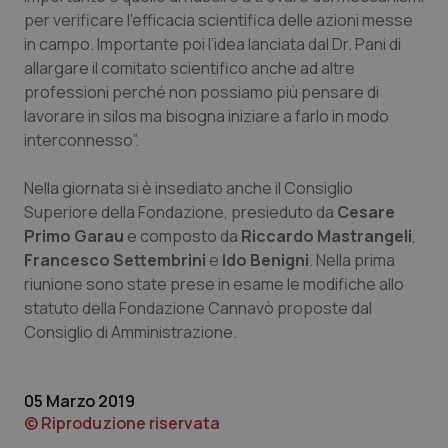
per verificare l’efficacia scientifica delle azioni messe
in campo. Importante poi l’idea lanciata dal Dr. Pani di
allargare il comitato scientifico anche ad altre
professioni perché non possiamo più pensare di
lavorare in silos ma bisogna iniziare a farlo in modo
interconnesso”.
tracking-sites-ironfish-
www.quotidianosanita.it
4
tracking-enable
settim
Nella giornata si è insediato anche il Consiglio
2 gior
Superiore della Fondazione, presieduto da
Cesare
Primo Garau
e composto da
Riccardo Mastrangeli
,
Francesco Settembrini
e
Ido Benigni
. Nella prima
tracking-sites-ironfish-
www.quotidianosanita.it
4
riunione sono state prese in esame le modifiche allo
session-id
settim
statuto della Fondazione Cannavò proposte dal
2 gior
Consiglio di Amministrazione.
_ga
1 anno
Google LLC
05 Marzo 2019
mes
.quotidianosanita.it
© Riproduzione riservata