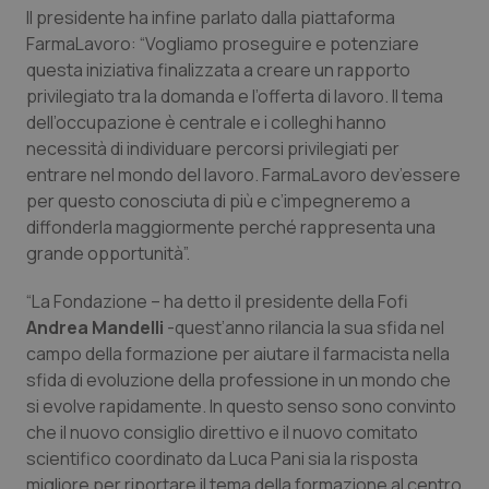
Il presidente ha infine parlato dalla piattaforma
FarmaLavoro: “Vogliamo proseguire e potenziare
questa iniziativa finalizzata a creare un rapporto
privilegiato tra la domanda e l’offerta di lavoro. Il tema
dell’occupazione è centrale e i colleghi hanno
necessità di individuare percorsi privilegiati per
entrare nel mondo del lavoro. FarmaLavoro dev’essere
per questo conosciuta di più e c’impegneremo a
diffonderla maggiormente perché rappresenta una
grande opportunità”.
“La Fondazione – ha detto il presidente della Fofi
Andrea Mandelli
-quest’anno rilancia la sua sfida nel
campo della formazione per aiutare il farmacista nella
sfida di evoluzione della professione in un mondo che
si evolve rapidamente. In questo senso sono convinto
che il nuovo consiglio direttivo e il nuovo comitato
scientifico coordinato da Luca Pani sia la risposta
migliore per riportare il tema della formazione al centro