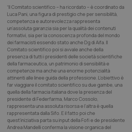
Salute orale & impianti
“Il Comitato scientifico – ha ricordato – è coordinato da
Luca Pani, una figura di prestigio che per sensibilità,
competenza e autorevolezza rappresenta
Sangue & coagulazione
un’assoluta garanzia sia per la qualità dei contenuti
formativi, sia per la conoscenza profonda del mondo
Tiroide
dei farmacisti essendo stato anche Dg di Aifa. Il
Comitato scientifico poi si avvale anche della
Tumore al seno
presenza di tutti i presidenti delle società scientifiche
della farmaceutica, un patrimonio di sensibilità e
Tumore ovarico
competenze ma anche una enorme potenzialità
attinenti alle linee guida della professione. L’obiettivo è
Tumori del Polmone & Testa Collo
far viaggiare il comitato scientifico su due gambe, una
quella della farmacia italiana dove la presenza del
Tumori gastrointestinali
presidente di Federfarma, Marco Cossolo,
rappresenta una assoluta risorsa e l’altra è quella
rappresentata dalla Sifo. E il fatto poi che
Ulcera & Reflusso
quest’iniziativa parta su input della Fofi e de presidente
Andrea Mandelli conferma la visione organica del
Vaccini