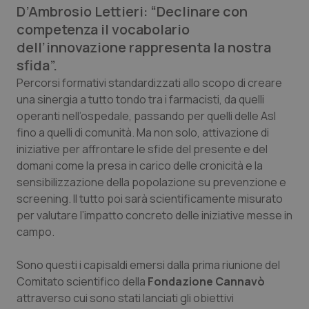
D’Ambrosio Lettieri: “Declinare con
Calabria
Asma & BPCO
competenza il vocabolario
dell’innovazione rappresenta la nostra
Campania
Car-T
sfida”.
Emilia-Romagna
Colesterolo & coronaropatie
Percorsi formativi standardizzati allo scopo di creare
una sinergia a tutto tondo tra i farmacisti, da quelli
operanti nell’ospedale, passando per quelli delle Asl
Friuli Venezia Giulia
Dermatite Atopica
fino a quelli di comunità. Ma non solo, attivazione di
iniziative per affrontare le sfide del presente e del
Lazio
Diabete & glucometri
domani come la presa in carico delle cronicità e la
sensibilizzazione della popolazione su prevenzione e
Liguria
Disturbi dell’umore
screening. Il tutto poi sarà scientificamente misurato
per valutare l’impatto concreto delle iniziative messe in
Lombardia
Dolore
campo.
Marche
Donna & Salute
Sono questi i capisaldi emersi dalla prima riunione del
Comitato scientifico della
Fondazione Cannavò
Molise
Epatiti
attraverso cui sono stati lanciati gli obiettivi