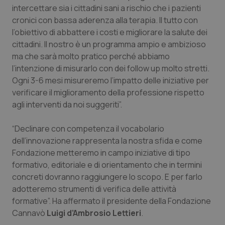
Valle D’Aosta
Oncodermatologia
intercettare sia i cittadini sani a rischio che i pazienti
cronici con bassa aderenza alla terapia. Il tutto con
Veneto
Oncoematologia
l’obiettivo di abbattere i costi e migliorare la salute dei
cittadini. Il nostro è un programma ampio e ambizioso
Oncologia & Nutrizione
ma che sarà molto pratico perché abbiamo
l’intenzione di misurarlo con dei follow up molto stretti.
Psoriasi & pelle
Ogni 3-6 mesi misureremo l’impatto delle iniziative per
verificare il miglioramento della professione rispetto
agli interventi da noi suggeriti”.
Quotidiano Cardiologia
“Declinare con competenza il vocabolario
Quotidiano Chirurgia
dell’innovazione rappresenta la nostra sfida e come
Fondazione metteremo in campo iniziative di tipo
Quotidiano Oncologia
formativo, editoriale e di orientamento che in termini
concreti dovranno raggiungere lo scopo. E per farlo
Quotidiano Pediatria
adotteremo strumenti di verifica delle attività
formative”. Ha affermato il presidente della Fondazione
Rene & patologie urogenitali
Cannavò
Luigi d’Ambrosio Lettieri
.