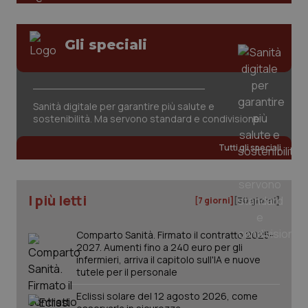
You
ten
pre
del
vid
Gli speciali
inco
può
det
vis
web
uti
Sanità digitale per garantire più salute e
nuo
sostenibilità. Ma servono standard e condivisione
ver
dell
You
Tutti gli speciali
YSC
Sessione
Que
Google LLC
imp
.youtube.com
You
ten
vis
I più letti
[7 giorni]
[30 giorni]
vid
__Secure-
.youtube.com
5 mesi 4
Que
Comparto Sanità. Firmato il contratto 2025-
ROLLOUT_TOKEN
settimane
imp
You
2027. Aumenti fino a 240 euro per gli
ges
infermieri, arriva il capitolo sull'IA e nuove
del
tutele per il personale
e d
per
del
Eclissi solare del 12 agosto 2026, come
ute