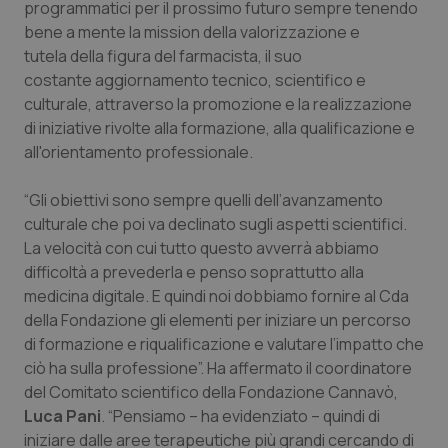
programmatici per il prossimo futuro sempre tenendo
bene a mente la mission della valorizzazione e
Piemonte
HIV
tutela della figura del farmacista, il suo
costante aggiornamento tecnico, scientifico e
Provincia Autonoma di Bolzano
Infezioni & Febbre
culturale, attraverso la promozione e la realizzazione
di iniziative rivolte alla formazione, alla qualificazione e
Provincia Autonoma di Trento
Ipertensione & Scompenso
all'orientamento professionale.
Puglia
Malattie rare
“Gli obiettivi sono sempre quelli dell’avanzamento
culturale che poi va declinato sugli aspetti scientifici.
Sardegna
Malattia di Crohn & Rettocolite Ulcerosa
La velocità con cui tutto questo avverrà abbiamo
difficoltà a prevederla e penso soprattutto alla
Sicilia
Neuroscienze & patologie neurodegenerative
medicina digitale. E quindi noi dobbiamo fornire al Cda
della Fondazione gli elementi per iniziare un percorso
di formazione e riqualificazione e valutare l’impatto che
Toscana
Obesità
ciò ha sulla professione”. Ha affermato il coordinatore
del Comitato scientifico della Fondazione Cannavò,
Umbria
Oftalmologia
Luca Pani
. “Pensiamo – ha evidenziato – quindi di
iniziare dalle aree terapeutiche più grandi cercando di