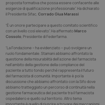
proposta formativa che possa essere confacente alle
Nome
Fornitore
/
Dominio
Scaden
esigenze di qualificazione professionale”. Ha dichiarato
VISITOR_PRIVACY_METADATA
5 mesi
YouTube
settim
.youtube.com
il Presidente Sifac,
Corrado Giua Marassi
“È un onore partecipare a questo comitato scientifico
con un livello così elevato”. Ha affermato
Marco
Cossolo
, Presidente di Federfarma.
“La Fondazione – ha evidenziato – può svolgere un
ruolo fondamentale. Stamani abbiamo affrontato la
questione della misurabilità dell’azione del farmacista
nell’ambito della gestione della compliance del
paziente a tutto tondo perché rappresenta il futuro
del farmacista di comunità. Importante è poi la
discussione che abbiamo affrontato con la Sifo dove
CookieScriptConsent
5 mesi
CookieScript
abbiamo tratteggiato un percorso di continuità nella
settim
www.quotidianosanita.it
gestione farmaceutica del paziente tra il farmacista
ospedaliero e quello sul territorio. Altro tema
importante è quello di riuscire a trovare dei meccanismi