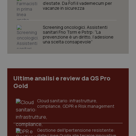
PHPSESSID
Sessio
PHP.net
d’estate. Da Fofi il vademecum per
www.quotidianosanita.it
vacanze in sicurezza
Screening oncologici. Assistenti
sanitari Fno Tsrm e Pstrp: “La
prevenzione è un diritto, l’adesione
una scelta consapevole”
Ultime analisi e review da QS Pro
Gold
Cloud sanitario: infrastrutture,
compliance, GDPR e Risk management
_ga_KM60CM4NPH
.quotidianosanita.it
1 anno
mes
Gestione dell'Ipertensione resistente:
dalle Linee Guida alle terapie innovative