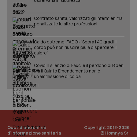
osservarla in sicurezza
tracking-sites-
www.quotidianosanita.it
4
Que
ironfish-tracking-
settimane
imp
named-enable
2 giorni
dal
Contratto sanità, valorizzati gli infermieri ma
per 
penalizzate le altre professioni
sis
sol
ute
ide
Wel
Caldo estremo, FADOI: “Sopra i 40 gradi il
corpo può non riuscire più a disperdere il
calore”
Covid. Il silenzio di Fauci e il perdono di Biden.
Ma il Quinto Emendamento non è
un’ammissione di colpa
Quotidiano online
Copyright 2013-2026
d'informazione sanitaria
© Homnya Srl