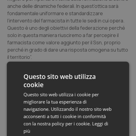
anche delle dinamiche federali. In quest’ottica sarà
fondamentale uniformare e standardizzare
l’intervento del farmacista in tutte le sedi in cui opera.
Questo è uno degli obiettivi della federazione perché
solo in questa maniera riusciremo a far percepire il
farmacista come valore aggiunto per il Ssn, proprio
perché in grado di dare una risposta omogena su tutto
il territorio”.
“Ho accolto con entusiasmo questa opportunità per
Questo sito web utilizza
valorizzare al massimo tutte le componenti della
cookie
professione e stimolare una sinergia operativa che si
trasformi in risposte reali per i cittadini”. Ha dichiarato
Questo sito web utilizza i cookie per
Simona Serao Creazzola,
presidente della Sifo.
migliorare la tua esperienza di
“L’azione del farmacista delle Aziende sanitarie – ha
navigazione. Utilizzando il nostro sito web
spiegato – parte da quello che riguarda l’acuto e l’alta
acconsenti a tutti i cookie in conformità
specialità nell’ambito ospedaliero ma poi si fa carico di
con la nostra policy per i cookie.
Leggi di
tutte le componenti della territorializzazione
più