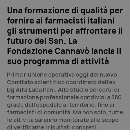
Una formazione di qualità per
Scienza e Farmaci
fornire ai farmacisti italiani
gli strumenti per affrontare il
Studi e Analisi
futuro del Ssn. La
Lettere al direttore
Fondazione Cannavò lancia il
Edizioni Regionali
suo programma di attività
QS Pro
Prima riunione operativa oggi del nuovo
Comitato scientifico coordinato dall’ex
Professionisti Sanitari.AI
Dg Aifa Luca Pani. Allo studio percorsi di
formazione professionale condivisi a 360
gradi, dall’ospedale al territorio, fino ai
Abruzzo
QS Pro Gold
farmacisti di comunità. Ma non solo, tutte
QS Club
Newsletter
le attività saranno monitorate allo scopo
Basilicata
Artrite & artrosi
di verificarne i risultati concreti.