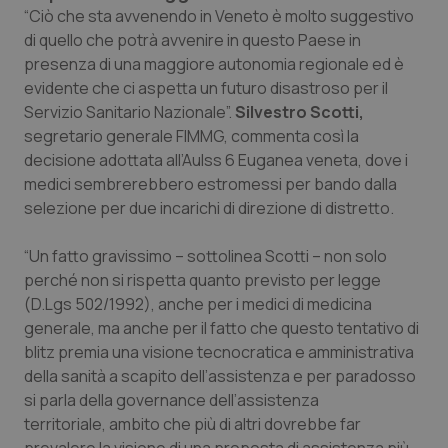
Calabria
Asma & BPCO
“Ciò che sta avvenendo in Veneto è molto suggestivo
di quello che potrà avvenire in questo Paese in
presenza di una maggiore autonomia regionale ed è
Campania
Car-T
evidente che ci aspetta un futuro disastroso per il
Servizio Sanitario Nazionale”.
Silvestro Scotti,
Emilia-Romagna
Colesterolo & coronaropatie
segretario generale FIMMG, commenta così la
decisione adottata all’Aulss 6 Euganea veneta, dove i
Friuli Venezia Giulia
Dermatite Atopica
medici sembrerebbero estromessi per bando dalla
selezione per due incarichi di direzione di distretto.
Lazio
Diabete & glucometri
“Un fatto gravissimo – sottolinea Scotti – non solo
Liguria
Disturbi dell’umore
perché non si rispetta quanto previsto per legge
(D.Lgs 502/1992), anche per i medici di medicina
Lombardia
Dolore
generale, ma anche per il fatto che questo tentativo di
blitz premia una visione tecnocratica e amministrativa
della sanità a scapito dell’assistenza e per paradosso
Marche
Donna & Salute
si parla della governance dell’assistenza
territoriale, ambito che più di altri dovrebbe far
Molise
Epatiti