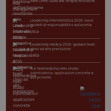
dalle Linee Guida alle terapie innovative
Leadership Infermieristica 2026: nuovi
modelli di responsabilità e autonomia
CookieScriptConsent
5 mesi
CookieScript
settim
www.quotidianosanita.it
Leadership Medica 2026: guidare team
clinici ad alte prestazioni
AI e telemedicina nello studio
odontoiatrico: applicazioni concrete e
uso protetto
tracking-sites-ironfish-
www.quotidianosanita.it
4
tracking-enable
settim
2 gior