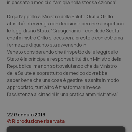
Valle D’Aosta
Oncodermatologia
in passato a medici di famiglia nella stessa Azienda”.
Veneto
Oncoematologia
Di qui l’appello al Ministro della Salute
Giulia Grillo
affinché intervenga con decisione perché si rispettino
le leggi di uno Stato. “Ci auguriamo – conclude Scotti –
Oncologia & Nutrizione
che il ministro Grillo si occuperà presto e con estrema
fermezza di quanto sta avvenendo in
Psoriasi & pelle
Veneto considerando che il rispetto delle leggi dello
Stato è la principale responsabilità di un Ministro della
Quotidiano Cardiologia
Repubblica, ma non sottovalutando che da Ministro
della Salute e soprattutto da medico dovrebbe
Quotidiano Chirurgia
saper bene che una cosa è gestire la sanità in modo
appropriato, tutt’altro è trasformare invece
Quotidiano Oncologia
l’assistenza ai cittadini in una pratica amministrativa”.
Quotidiano Pediatria
22 Gennaio 2019
© Riproduzione riservata
Rene & patologie urogenitali