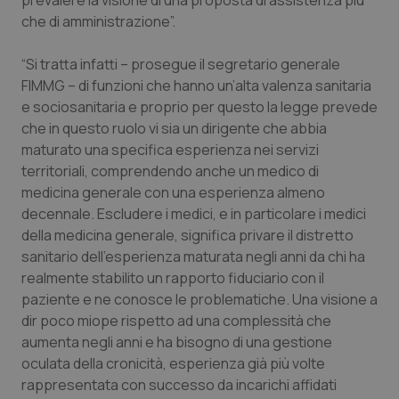
prevalere la visione di una proposta di assistenza più
che di amministrazione”.
Piemonte
HIV
“Si tratta infatti – prosegue il segretario generale
Provincia Autonoma di Bolzano
Infezioni & Febbre
FIMMG – di funzioni che hanno un’alta valenza sanitaria
e sociosanitaria e proprio per questo la legge prevede
Provincia Autonoma di Trento
Ipertensione & Scompenso
che in questo ruolo vi sia un dirigente che abbia
maturato una specifica esperienza nei servizi
Puglia
Malattie rare
territoriali, comprendendo anche un medico di
medicina generale con una esperienza almeno
decennale. Escludere i medici, e in particolare i medici
Sardegna
Malattia di Crohn & Rettocolite Ulcerosa
della medicina generale, significa privare il distretto
sanitario dell’esperienza maturata negli anni da chi ha
Sicilia
Neuroscienze & patologie neurodegenerative
realmente stabilito un rapporto fiduciario con il
paziente e ne conosce le problematiche. Una visione a
Toscana
Obesità
dir poco miope rispetto ad una complessità che
aumenta negli anni e ha bisogno di una gestione
Umbria
Oftalmologia
oculata della cronicità, esperienza già più volte
rappresentata con successo da incarichi affidati