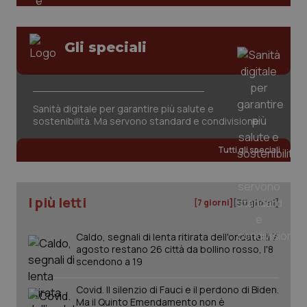
tracking-sites-ironfish-
www.quotidianosanita.it
4
Gli speciali
session-id
settim
2 gior
Sanità digitale per garantire più salute e
_ga
1 anno
Google LLC
sostenibilità. Ma servono standard e condivisione
mes
.quotidianosanita.it
Tutti gli speciali
I più letti
[7 giorni]
[30 giorni]
Caldo, segnali di lenta ritirata dell'ondata: il 7
agosto restano 26 città da bollino rosso, l'8
scendono a 19
Covid. Il silenzio di Fauci e il perdono di Biden.
Ma il Quinto Emendamento non è