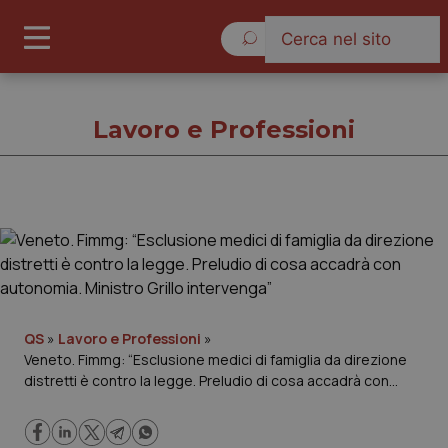
Venerdì 7 Agosto 2026
Lavoro e Professioni
Lavoro e Professioni
Cronache
Governo e Parlamento
QS
»
Lavoro e Professioni
»
Veneto. Fimmg: “Esclusione medici di famiglia da direzione
distretti è contro la legge. Preludio di cosa accadrà con
Regioni e Asl
autonomia. Ministro Grillo intervenga”
Lavoro e Professioni