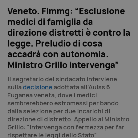
Veneto. Fimmg: “Esclusione
Scienza e Farmaci
medici di famiglia da
direzione distretti è contro la
Studi e Analisi
legge. Preludio di cosa
Lettere al direttore
accadrà con autonomia.
Edizioni Regionali
Ministro Grillo intervenga”
QS Pro
Il segretario del sindacato interviene
sulla
decisione
adottata all’Aulss 6
Professionisti Sanitari.AI
Euganea veneta, dove i medici
sembrerebbero estromessi per bando
dalla selezione per due incarichi di
Abruzzo
QS Pro Gold
direzione di distretto. Appello al Ministro
QS Club
Newsletter
Grillo: “Intervenga con fermezza per far
Basilicata
Artrite & artrosi
rispettare le leggi dello Stato”