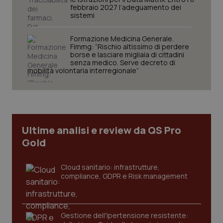
febbraio 2027 l’adeguamento dei
sistemi
Formazione Medicina Generale.
Fimmg: “Rischio altissimo di perdere
Necessari
Statistici
Marketing
borse e lasciare migliaia di cittadini
senza medico. Serve decreto di
mobilità volontaria interregionale”
I cookie necessari contribuiscono a rendere fruibile il
sito web abilitandone funzionalità di base quali la
navigazione sulle pagine e l'accesso alle aree
protette del sito. Il sito web non è in grado di
funzionare correttamente senza questi cookie.
Nome
Fornitore
/
Dominio
Scaden
Ultime analisi e review da QS Pro
VISITOR_PRIVACY_METADATA
5 mesi
YouTube
settim
.youtube.com
Gold
Cloud sanitario: infrastrutture,
compliance, GDPR e Risk management
Gestione dell'Ipertensione resistente: