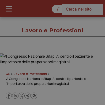
Giovedì 6 Agosto 2026
Lavoro e Professioni
Lavoro e Professioni
Cronache
QS
»
Lavoro e Professioni
»
VI Congresso Nazionale Sifap. Al centro il paziente e
Governo e Parlamento
l’importanza delle preparazioni magistrali
Regioni e Asl
Lavoro e Professioni