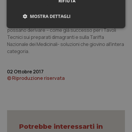
RIFIUTA
organizzati da Sifap. Tale progetto ha avuto un ampio
consenso da parte di tutte le Autorità presenti, che
hanno inoltre unanimemente affermato come dalla
MOSTRA DETTAGLI
fattiva collaborazione di tutti gli attori intervenuti
Necessari
Statistici
Marketing
possano derivare – come già successo per i Tavoli
Tecnici sui preparati dimagranti e sulla Tariffa
Nazionale dei Medicinali- soluzioni che giovino all'intera
categoria.
Necessari
Statistici
Marketing
02 Ottobre 2017
© Riproduzione riservata
I cookie necessari contribuiscono a rendere fruibile il
sito web abilitandone funzionalità di base quali la
navigazione sulle pagine e l'accesso alle aree
protette del sito. Il sito web non è in grado di
funzionare correttamente senza questi cookie.
Nome
Fornitore
/
Dominio
Scaden
VISITOR_PRIVACY_METADATA
5 mesi
YouTube
settim
.youtube.com
Potrebbe interessarti in