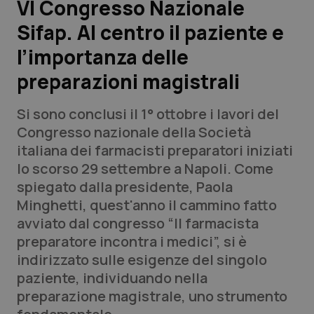
VI Congresso Nazionale
Sifap. Al centro il paziente e
Scienza e Farmaci
l’importanza delle
Studi e Analisi
preparazioni magistrali
Lettere al direttore
Si sono conclusi il 1° ottobre i lavori del
Congresso nazionale della Società
Edizioni Regionali
italiana dei farmacisti preparatori iniziati
lo scorso 29 settembre a Napoli. Come
QS Pro
spiegato dalla presidente, Paola
Minghetti, quest'anno il cammino fatto
Professionisti Sanitari.AI
avviato dal congresso
“Il farmacista
preparatore incontra i medici”,
si è
Abruzzo
QS Pro Gold
indirizzato sulle esigenze del singolo
paziente, individuando nella
QS Club
Newsletter
Basilicata
Artrite & artrosi
preparazione magistrale, uno strumento