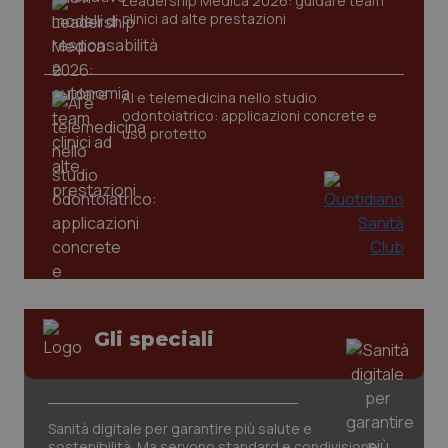
Leadership Medica 2026: guidare team
clinici ad alte prestazioni
AI e telemedicina nello studio
odontoiatrico: applicazioni concrete e
uso protetto
Gli speciali
PHPSESSID
Sessio
PHP.net
www.quotidianosanita.it
Sanità digitale per garantire più salute e
sostenibilità. Ma servono standard e condivisione