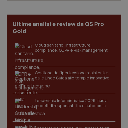
Ultime analisi e review da QS Pro
tracking-sites-ironfish-
www.quotidianosanita.it
4
tracking-enable
settim
Gold
2 gior
Cloud sanitario: infrastrutture,
compliance, GDPR e Risk management
tracking-sites-ironfish-
www.quotidianosanita.it
4
session-id
settim
2 gior
Gestione dell'Ipertensione resistente:
dalle Linee Guida alle terapie innovative
_ga
1 anno
Google LLC
mes
.quotidianosanita.it
Leadership Infermieristica 2026: nuovi
modelli di responsabilità e autonomia