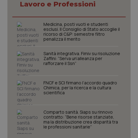
Lavoro e Professioni
Medicina, posti vuoti e studenti
esclusi. Il Consiglio di Stato accoglie il
ricorso di C&P: semestre filtro
penalizza il merito
Sanità integrativa. Fimiv su risoluzione
Zaffini: “Serva un’alleanza per
rafforzare il Ssn”
FNCF e SCI firmano l’accordo quadro
CookieScriptConsent
5 mesi
CookieScript
Chimica, per la ricerca e la cultura
settim
www.quotidianosanita.it
scientifica
Comparto sanità. Siaps su rinnovo
contratto: “Bene risorse stanziate,
ma la distribuzione crea disparità tra
le professioni sanitarie”