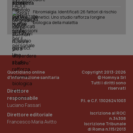
Fornitore
/
Nome
Scadenza
Descrizion
Fibromialgia. Identificati 26 fattori di rischio
Dominio
Nome
Fornitore
/
Dominio
Scadenza
Des
genetici. Uno studio rafforza l’origine
_ga_0VMQEQKQ1N
.quotidianosanita.it
1 anno 1
Questo
biologica della malattia
mese
cookie
VISITOR_INFO1_LIVE
5 mesi 4
Que
Google LLC
viene
settimane
imp
.youtube.com
utilizzato
You
da Google
ten
Analytics
pre
per
del
mantener
vid
lo stato
inco
della
può
sessione.
det
vis
web
Quotidiano online
Copyright 2013-2026
uti
d'informazione sanitaria
© Homnya Srl
nuo
Tutti i diritti sono
ver
dell
riservati
Direttore
You
responsabile
__Secure-YNID
.youtube.com
P.I. e C.F. 13026241003
5 mesi 4
Que
Luciano Fassari
settimane
imp
You
Iscrizione al ROC
ten
Direttore editoriale
pre
n.34308
Francesco Maria Avitto
del
Iscrizione Tribunale
vid
di Roma n.115/2013
inco