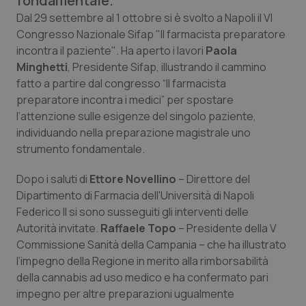
fondamentale.
Calabria
Asma & BPCO
Dal 29 settembre al 1 ottobre si è svolto a Napoli il VI
Congresso Nazionale Sifap
"Il farmacista preparatore
Campania
Car-T
incontra il paziente"
. Ha aperto i lavori
Paola
Minghetti
, Presidente Sifap, illustrando il cammino
Emilia-Romagna
Colesterolo & coronaropatie
fatto a partire dal congresso
“Il farmacista
preparatore incontra i medici”
per spostare
l’attenzione sulle esigenze del singolo paziente,
Friuli Venezia Giulia
Dermatite Atopica
individuando nella preparazione magistrale uno
strumento fondamentale.
Lazio
Diabete & glucometri
Dopo i saluti di
Ettore Novellino
– Direttore del
Liguria
Disturbi dell’umore
Dipartimento di Farmacia dell'Università di Napoli
Federico II si sono susseguiti gli interventi delle
Lombardia
Dolore
Autorità invitate.
Raffaele Topo
– Presidente della V
Commissione Sanità della Campania – che ha illustrato
Marche
Donna & Salute
l’impegno della Regione in merito alla rimborsabilità
della cannabis ad uso medico e ha confermato pari
impegno per altre preparazioni ugualmente
Molise
Epatiti