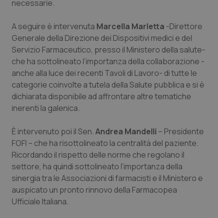
necessarie.
Piemonte
HIV
A seguire è intervenuta
Marcella Marletta
-Direttore
Generale della Direzione dei Dispositivi medici e del
Provincia Autonoma di Bolzano
Infezioni & Febbre
Servizio Farmaceutico, presso il Ministero della salute-
che ha sottolineato l’importanza della collaborazione -
Provincia Autonoma di Trento
Ipertensione & Scompenso
anche alla luce dei recenti Tavoli di Lavoro- di tutte le
categorie coinvolte a tutela della Salute pubblica e si è
Puglia
Malattie rare
dichiarata disponibile ad affrontare altre tematiche
inerenti la galenica.
Sardegna
Malattia di Crohn & Rettocolite Ulcerosa
È intervenuto poi il Sen.
Andrea Mandelli
– Presidente
FOFI – che ha risottolineato la centralità del paziente.
Sicilia
Neuroscienze & patologie neurodegenerative
Ricordando il rispetto delle norme che regolano il
settore, ha quindi sottolineato l’importanza della
Toscana
Obesità
sinergia tra le Associazioni di farmacisti e il Ministero e
auspicato un pronto rinnovo della Farmacopea
Umbria
Oftalmologia
Ufficiale Italiana.