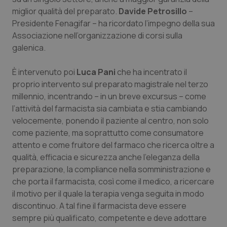
miglior qualità del preparato.
Salute orale & impianti
Davide Petrosillo
–
Presidente Fenagifar – ha ricordato l’impegno della sua
Associazione nell’organizzazione di corsi sulla
Sangue & coagulazione
galenica.
Tiroide
È intervenuto poi
Luca Pani
che ha incentrato il
proprio intervento sul preparato magistrale nel terzo
Tumore al seno
millennio, incentrando – in un breve excursus – come
l’attività del farmacista sia cambiata e stia cambiando
Tumore ovarico
velocemente, ponendo il paziente al centro, non solo
come paziente, ma soprattutto come consumatore
Tumori del Polmone & Testa Collo
attento e come fruitore del farmaco che ricerca oltre a
qualità, efficacia e sicurezza anche l’eleganza della
preparazione, la compliance nella somministrazione e
Tumori gastrointestinali
che porta il farmacista, così come il medico, a ricercare
il motivo per il quale la terapia venga seguita in modo
Ulcera & Reflusso
discontinuo. A tal fine il farmacista deve essere
sempre più qualificato, competente e deve adottare
Vaccini