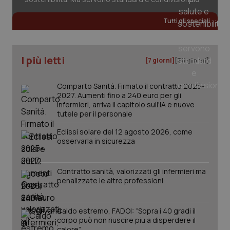
Tutti gli speciali
I più letti
[7 giorni]
[30 giorni]
Comparto Sanità. Firmato il contratto 2025-
2027. Aumenti fino a 240 euro per gli
infermieri, arriva il capitolo sull'IA e nuove
tutele per il personale
Eclissi solare del 12 agosto 2026, come
osservarla in sicurezza
_ga_KM60CM4NPH
.quotidianosanita.it
1 anno
mes
Contratto sanità, valorizzati gli infermieri ma
penalizzate le altre professioni
Caldo estremo, FADOI: “Sopra i 40 gradi il
corpo può non riuscire più a disperdere il
calore”