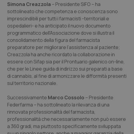
Valle D’Aosta
Oncodermatologia
Simona Creazzola
– Presidente SIFO – ha
sottolineato che competenza e conoscenza sono
Veneto
Oncoematologia
imprescindibili per tutti i farmacisti -territoriali e
ospedalieri- e ha anticipato il nuovo documento
Oncologia & Nutrizione
programmatico dell'Associazione dove si illustra il
consolidamento della figura del farmacista
preparatore per migliorare l’assistenza al paziente;
Psoriasi & pelle
Creazzola ha anche ricordato la collaborazione in
essere con Sifap sia per il Prontuario galenico on-line,
Quotidiano Cardiologia
che per le Linee guida di indirizzo sui preparati a base
di cannabis, al fine di armonizzare le difformità presenti
Quotidiano Chirurgia
sul territorio nazionale.
Quotidiano Oncologia
Successivamente
Marco Cossolo
– Presidente
Federfarma – ha sottolineato la rilevanza di una
Quotidiano Pediatria
rinnovata professionalità del farmacista,
professionalità che necessariamente non può essere
Rene & patologie urogenitali
a 360 gradi, ma piuttosto specificamente sviluppata
su un singolo settore, anche a maggior garanzia della