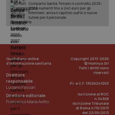
Comparto Sanità. Firmato il contratto 2025-
2027. Aumenti fino a 240 euro per gli
_ga_KM60CM4NPH
infermieri, arriva il capitolo sull'IA e nuove
.quotidianosanita.it
1 anno
mes
tutele per il personale
Quotidiano online
Copyright 2013-2026
Fornitore
/
d'informazione sanitaria
© Homnya Srl
Nome
Scadenza
Descrizion
Dominio
Tutti i diritti sono
Nome
Fornitore
/
Dominio
Scadenza
Des
riservati
_ga_0VMQEQKQ1N
.quotidianosanita.it
1 anno 1
Questo
Direttore
mese
cookie
VISITOR_INFO1_LIVE
5 mesi 4
Que
Google LLC
responsabile
viene
settimane
imp
.youtube.com
P.I. e C.F. 13026241003
utilizzato
You
Luciano Fassari
da Google
ten
Analytics
pre
Iscrizione al ROC
Direttore editoriale
per
del
n.34308
mantener
vid
Francesco Maria Avitto
lo stato
inco
Iscrizione Tribunale
della
può
di Roma n.115/2013
sessione.
det
del 22/05/2013
vis