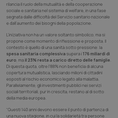
Calabria
Asma & BPCO
rilancia il ruolo della mutualità e della cooperazione
sociale e sanitaria nel sistema di welfare, in una fase
segnata dalle difficoltà del Servizio sanitario nazionale
Campania
Car-T
e dall’aumento dei bisogni della popolazione.
Emilia-Romagna
Colesterolo & coronaropatie
L’iniziativa non ha un valore soltanto simbolico, ma si
propone come momento di riflessione e proposta. Il
Friuli Venezia Giulia
Dermatite Atopica
contesto è quello di una sanità sotto pressione: la
spesa sanitaria complessiva
supera i
176 miliardi di
Lazio
Diabete & glucometri
euro
, ma
il 23% resta a carico diretto delle famiglie
.
Di questa quota, oltre l’88% non beneficia di alcuna
Liguria
Disturbi dell’umore
copertura mutualistica, lasciando milioni di cittadini
esposti al rischio economico legato alla malattia.
Parallelamente, gli investimenti pubblici nei servizi
Lombardia
Dolore
sociali territoriali, pur in crescita, restano al di sotto
della media europea.
Marche
Donna & Salute
“Questi 140 anni devono essere il punto di partenza di
Molise
Epatiti
una nuova stagione, in cui la solidarietà tra persone