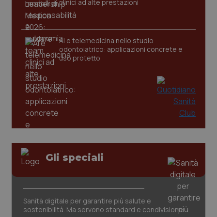
clinici ad alte prestazioni
_ga
1 anno
Google LLC
AI e telemedicina nello studio
mes
.quotidianosanita.it
odontoiatrico: applicazioni concrete e
uso protetto
Gli speciali
Sanità digitale per garantire più salute e
sostenibilità. Ma servono standard e condivisione