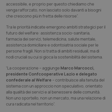
Valle D’Aosta
Oncodermatologia
accessibile, e proprio per questo chiediamo che
venga rafforzato, non lasciato solo davanti a bisogni
Veneto
Oncoematologia
che crescono più in fretta delle risorse”.
Oncologia & Nutrizione
Tra le priorità indicate emergono ambiti strategici per il
futuro del welfare: assistenza socio-sanitaria,
farmacia dei servizi, telemedicina, salute mentale,
Psoriasi & pelle
assistenza domiciliare e odontoiatria sociale per le
persone fragili. Non si tratta di ambiti residuali, ma di
Quotidiano Cardiologia
nodi cruciali su cui si gioca la sostenibilità del sistema.
Quotidiano Chirurgia
“La cooperazione – aggiunge
Marco Marcocci,
presidente Confcooperative Lazio e delegato
Quotidiano Oncologia
confederale al Welfare
– contribuisce alla tenuta del
sistema con un approccio non speculativo, orientato
Quotidiano Pediatria
alla qualità dei servizi e al benessere delle comunità.
Non uno sportello, non un mercato, ma una relazione di
cura radicata nel territorio”.
Rene & patologie urogenitali