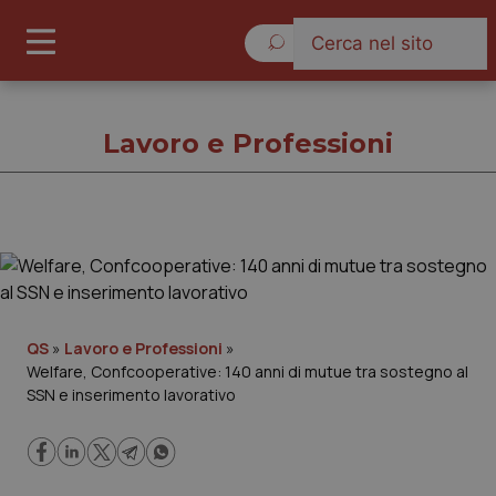
Domenica 9 Agosto 2026
Lavoro e Professioni
Lavoro e Professioni
Cronache
QS
»
Lavoro e Professioni
»
Welfare, Confcooperative: 140 anni di mutue tra sostegno al
Governo e Parlamento
SSN e inserimento lavorativo
Regioni e Asl
Lavoro e Professioni