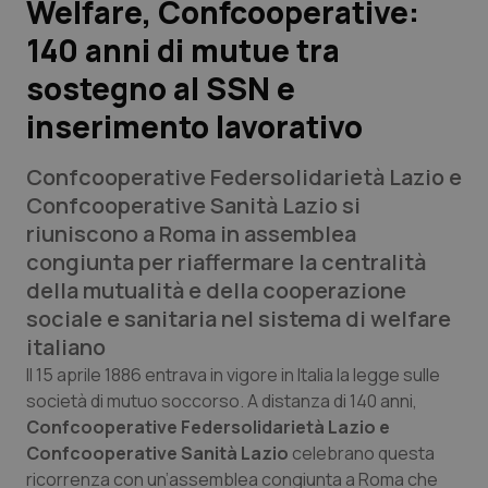
Welfare, Confcooperative:
140 anni di mutue tra
Scienza e Farmaci
sostegno al SSN e
Studi e Analisi
inserimento lavorativo
Lettere al direttore
Confcooperative Federsolidarietà Lazio e
Confcooperative Sanità Lazio si
Edizioni Regionali
riuniscono a Roma in assemblea
congiunta per riaffermare la centralità
QS Pro
della mutualità e della cooperazione
sociale e sanitaria nel sistema di welfare
Professionisti Sanitari.AI
italiano
Il 15 aprile 1886 entrava in vigore in Italia la legge sulle
Abruzzo
QS Pro Gold
società di mutuo soccorso. A distanza di 140 anni,
Confcooperative Federsolidarietà Lazio e
QS Club
Newsletter
Basilicata
Artrite & artrosi
Confcooperative Sanità Lazio
celebrano questa
ricorrenza con un’assemblea congiunta a Roma che