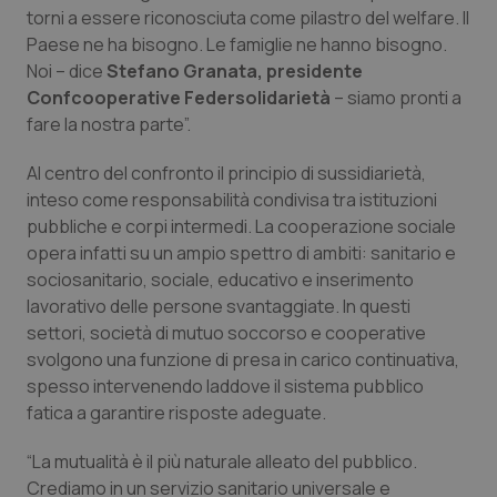
torni a essere riconosciuta come pilastro del welfare. Il
Piemonte
HIV
Paese ne ha bisogno. Le famiglie ne hanno bisogno.
Noi – dice
Stefano Granata, presidente
Provincia Autonoma di Bolzano
Infezioni & Febbre
Confcooperative Federsolidarietà
– siamo pronti a
fare la nostra parte”.
Provincia Autonoma di Trento
Ipertensione & Scompenso
Al centro del confronto il principio di sussidiarietà,
inteso come responsabilità condivisa tra istituzioni
Puglia
Malattie rare
pubbliche e corpi intermedi. La cooperazione sociale
opera infatti su un ampio spettro di ambiti: sanitario e
Sardegna
Malattia di Crohn & Rettocolite Ulcerosa
sociosanitario, sociale, educativo e inserimento
lavorativo delle persone svantaggiate. In questi
Sicilia
Neuroscienze & patologie neurodegenerative
settori, società di mutuo soccorso e cooperative
svolgono una funzione di presa in carico continuativa,
Toscana
Obesità
spesso intervenendo laddove il sistema pubblico
fatica a garantire risposte adeguate.
Umbria
Oftalmologia
“La mutualità è il più naturale alleato del pubblico.
Crediamo in un servizio sanitario universale e