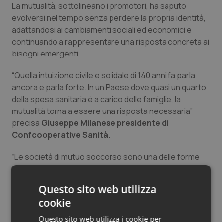
La mutualità, sottolineano i promotori, ha saputo
Salute orale & impianti
evolversi nel tempo senza perdere la propria identità,
adattandosi ai cambiamenti sociali ed economici e
Sangue & coagulazione
continuando a rappresentare una risposta concreta ai
bisogni emergenti.
Tiroide
“Quella intuizione civile e solidale di 140 anni fa parla
ancora e parla forte. In un Paese dove quasi un quarto
Tumore al seno
della spesa sanitaria è a carico delle famiglie, la
mutualità torna a essere una risposta necessaria”
Tumore ovarico
precisa
Giuseppe Milanese presidente di
Confcooperative Sanità.
Tumori del Polmone & Testa Collo
“Le società di mutuo soccorso sono una delle forme
Tumori gastrointestinali
più autentiche di welfare collettivo: nascono dalla
solidarietà tra persone e continuano a tradurla in
Questo sito web utilizza
Ulcera & Reflusso
risposte concrete ai bisogni di salute”, conclude
cookie
Michele Odorizzi, VicePresidente e Coordinatore
del settore mutue di Confcooperative Sanità.
Vaccini
Questo sito web utilizza i cookie per