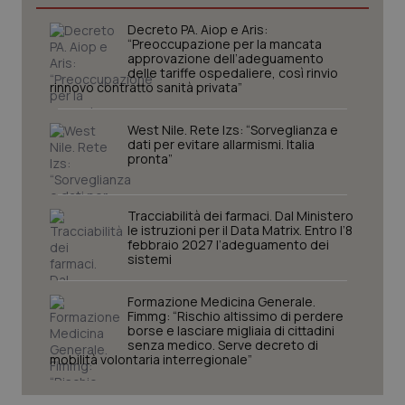
Necessari
Statistici
Marketing
Decreto PA. Aiop e Aris:
I cookie necessari contribuiscono a rendere fruibile il
“Preoccupazione per la mancata
sito web abilitandone funzionalità di base quali la
approvazione dell’adeguamento
navigazione sulle pagine e l'accesso alle aree
delle tariffe ospedaliere, così rinvio
protette del sito. Il sito web non è in grado di
rinnovo contratto sanità privata”
funzionare correttamente senza questi cookie.
Nome
Fornitore
/
Dominio
Scaden
West Nile. Rete Izs: “Sorveglianza e
dati per evitare allarmismi. Italia
VISITOR_PRIVACY_METADATA
5 mesi
YouTube
pronta”
settim
.youtube.com
Tracciabilità dei farmaci. Dal Ministero
le istruzioni per il Data Matrix. Entro l’8
febbraio 2027 l’adeguamento dei
sistemi
Formazione Medicina Generale.
Fimmg: “Rischio altissimo di perdere
borse e lasciare migliaia di cittadini
senza medico. Serve decreto di
mobilità volontaria interregionale”