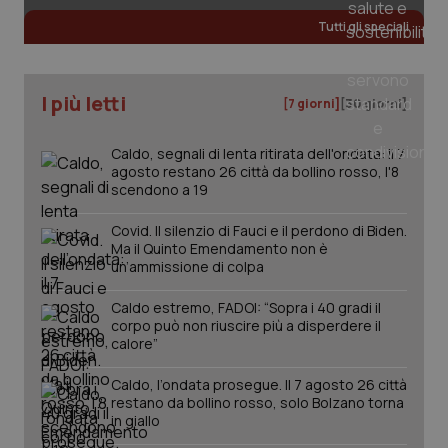
Tutti gli speciali
I più letti
[7 giorni]
[30 giorni]
PHPSESSID
Sessio
PHP.net
www.quotidianosanita.it
Caldo, segnali di lenta ritirata dell'ondata: il 7
agosto restano 26 città da bollino rosso, l'8
scendono a 19
Covid. Il silenzio di Fauci e il perdono di Biden.
Ma il Quinto Emendamento non è
un’ammissione di colpa
Caldo estremo, FADOI: “Sopra i 40 gradi il
corpo può non riuscire più a disperdere il
calore”
Caldo, l’ondata prosegue. Il 7 agosto 26 città
restano da bollino rosso, solo Bolzano torna
in giallo