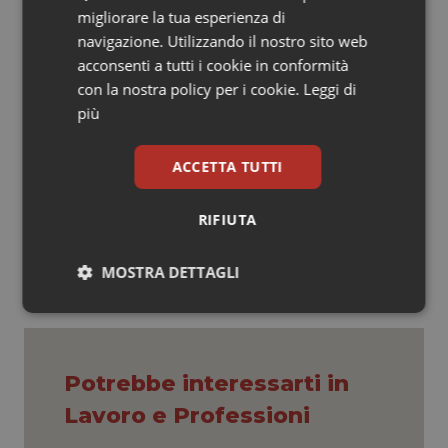
migliorare la tua esperienza di
In un sistema sanitario chiamato a confrontarsi con
navigazione. Utilizzando il nostro sito web
risorse limitate e domanda crescente, la
acconsenti a tutti i cookie in conformità
cooperazione e la mutualità si candidano dunque a
con la nostra policy per i cookie.
Leggi di
rafforzare il modello universalistico, contribuendo a
più
renderlo più equo, inclusivo e sostenibile.
ACCETTA TUTTI
15 Aprile 2026
© Riproduzione riservata
RIFIUTA
MOSTRA DETTAGLI
Necessari
Statistici
Marketing
Potrebbe interessarti in
Lavoro e Professioni