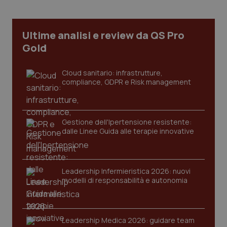
CookieScriptConsent
5 mesi
CookieScript
settim
www.quotidianosanita.it
Ultime analisi e review da QS Pro
Gold
Cloud sanitario: infrastrutture,
compliance, GDPR e Risk management
Gestione dell'Ipertensione resistente:
dalle Linee Guida alle terapie innovative
tracking-sites-ironfish-
www.quotidianosanita.it
4
tracking-enable
settim
2 gior
Leadership Infermieristica 2026: nuovi
modelli di responsabilità e autonomia
tracking-sites-ironfish-
www.quotidianosanita.it
4
session-id
settim
Leadership Medica 2026: guidare team
2 gior