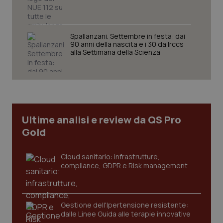
Spallanzani. Settembre in festa: dai
90 anni della nascita e i 30 da Irccs
Necessari
Statistici
Marketing
alla Settimana della Scienza
I cookie necessari contribuiscono a rendere fruibile il
sito web abilitandone funzionalità di base quali la
navigazione sulle pagine e l'accesso alle aree
protette del sito. Il sito web non è in grado di
funzionare correttamente senza questi cookie.
Nome
Fornitore
/
Dominio
Scaden
Ultime analisi e review da QS Pro
VISITOR_PRIVACY_METADATA
5 mesi
YouTube
Gold
settim
.youtube.com
Cloud sanitario: infrastrutture,
compliance, GDPR e Risk management
Gestione dell'Ipertensione resistente:
dalle Linee Guida alle terapie innovative