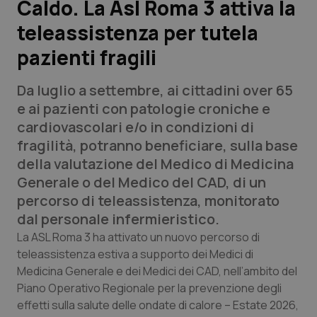
Caldo. La Asl Roma 3 attiva la
teleassistenza per tutela
Scienza e Farmaci
pazienti fragili
Studi e Analisi
Da luglio a settembre, ai cittadini over 65
Lettere al direttore
e ai pazienti con patologie croniche e
cardiovascolari e/o in condizioni di
Edizioni Regionali
fragilità, potranno beneficiare, sulla base
della valutazione del Medico di Medicina
QS Pro
Generale o del Medico del CAD, di un
percorso di teleassistenza, monitorato
Professionisti Sanitari.AI
dal personale infermieristico.
La ASL Roma 3 ha attivato un nuovo percorso di
Abruzzo
QS Pro Gold
teleassistenza estiva a supporto dei Medici di
Medicina Generale e dei Medici dei CAD, nell’ambito del
QS Club
Newsletter
Piano Operativo Regionale per la prevenzione degli
Basilicata
Artrite & artrosi
effetti sulla salute delle ondate di calore – Estate 2026,