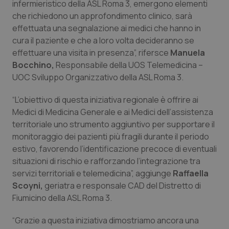
infermieristico della ASL Roma 3, emergono elementi
che richiedono un approfondimento clinico, sarà
Piemonte
HIV
effettuata una segnalazione ai medici che hanno in
cura il paziente e che a loro volta decideranno se
Provincia Autonoma di Bolzano
Infezioni & Febbre
effettuare una visita in presenza”, rifersce
Manuela
Bocchino,
Responsabile della UOS Telemedicina –
Provincia Autonoma di Trento
Ipertensione & Scompenso
UOC Sviluppo Organizzativo della ASL Roma 3.
Puglia
Malattie rare
“L’obiettivo di questa iniziativa regionale è offrire ai
Medici di Medicina Generale e ai Medici dell’assistenza
Sardegna
Malattia di Crohn & Rettocolite Ulcerosa
territoriale uno strumento aggiuntivo per supportare il
monitoraggio dei pazienti più fragili durante il periodo
estivo, favorendo l’identificazione precoce di eventuali
Sicilia
Neuroscienze & patologie neurodegenerative
situazioni di rischio e rafforzando l’integrazione tra
servizi territoriali e telemedicina”, aggiunge
Raffaella
Toscana
Obesità
Scoyni,
geriatra e responsale CAD del Distretto di
Fiumicino della ASL Roma 3.
Umbria
Oftalmologia
“Grazie a questa iniziativa dimostriamo ancora una