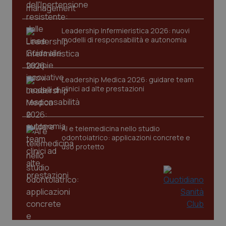
Leadership Infermieristica 2026: nuovi
modelli di responsabilità e autonomia
CookieScriptConsent
5 mesi
CookieScript
settim
www.quotidianosanita.it
Leadership Medica 2026: guidare team
clinici ad alte prestazioni
AI e telemedicina nello studio
odontoiatrico: applicazioni concrete e
uso protetto
tracking-sites-ironfish-
www.quotidianosanita.it
4
tracking-enable
settim
2 gior