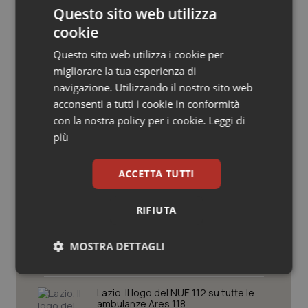
Questo sito web utilizza
Salute orale & impianti
cookie
Sangue & coagulazione
Questo sito web utilizza i cookie per
migliorare la tua esperienza di
Potrebbe interessarti in
Tiroide
navigazione. Utilizzando il nostro sito web
acconsenti a tutti i cookie in conformità
Lazio
con la nostra policy per i cookie.
Leggi di
Tumore al seno
più
Settimana della Scienza dello
Tumore ovarico
Spallanzani: capire la ricerca per
comprendere il presente
ACCETTA TUTTI
Tumori del Polmone & Testa Collo
RIFIUTA
Lazio, nuove regole per gli studi
medici. Magi (Omceo Roma): “Dopo
Tumori gastrointestinali
anni di lavoro, regole più chiare, meno
MOSTRA DETTAGLI
burocrazia e certezza per i
professionisti”
Ulcera & Reflusso
Necessari
Statistici
Marketing
Lazio. Il logo del NUE 112 su tutte le
Vaccini
ambulanze Ares 118