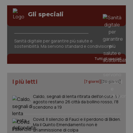
Gli speciali
tracking-sites-ironfish-
www.quotidianosanita.it
4
session-id
settim
2 gior
Sanità digitale per garantire più salute e
sostenibilità. Ma servono standard e condivisione
_ga
1 anno
Google LLC
mes
.quotidianosanita.it
Tutti gli speciali
I più letti
[7 giorni]
[30 giorni]
Caldo, segnali di lenta ritirata dell'ondata: il 7
agosto restano 26 città da bollino rosso, l'8
scendono a 19
Covid. Il silenzio di Fauci e il perdono di Biden.
Ma il Quinto Emendamento non è
un’ammissione di colpa