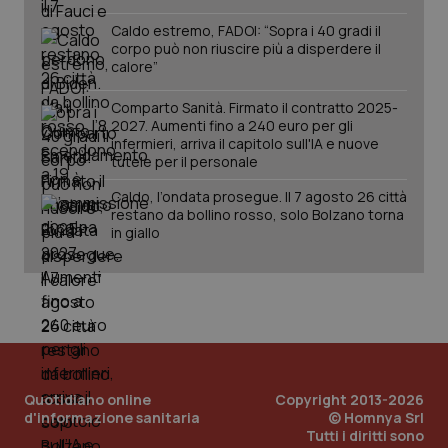
Caldo estremo, FADOI: “Sopra i 40 gradi il
corpo può non riuscire più a disperdere il
calore”
Comparto Sanità. Firmato il contratto 2025-
2027. Aumenti fino a 240 euro per gli
infermieri, arriva il capitolo sull'IA e nuove
tutele per il personale
Caldo, l’ondata prosegue. Il 7 agosto 26 città
restano da bollino rosso, solo Bolzano torna
PHPSESSID
Sessio
PHP.net
in giallo
www.quotidianosanita.it
Quotidiano online
Copyright 2013-2026
d'informazione sanitaria
© Homnya Srl
Tutti i diritti sono