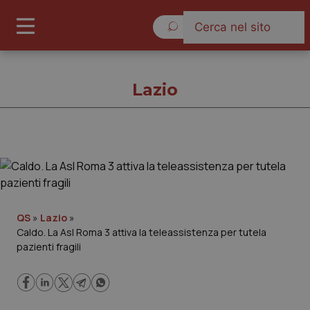
Sabato 8 Agosto 2026
Lazio
Lazio
Cronache
QS
»
Lazio
»
Caldo. La Asl Roma 3 attiva la teleassistenza per tutela
Governo e Parlamento
pazienti fragili
Regioni e Asl
Lavoro e Professioni