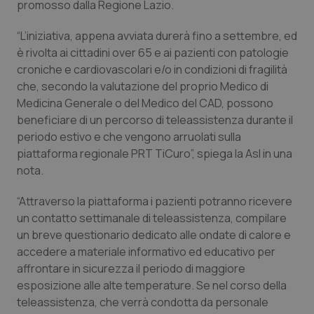
promosso dalla Regione Lazio.
Calabria
Asma & BPCO
“L’iniziativa, appena avviata durerà fino a settembre, ed
Campania
Car-T
è rivolta ai cittadini over 65 e ai pazienti con patologie
croniche e cardiovascolari e/o in condizioni di fragilità
Emilia-Romagna
Colesterolo & coronaropatie
che, secondo la valutazione del proprio Medico di
Medicina Generale o del Medico del CAD, possono
Friuli Venezia Giulia
Dermatite Atopica
beneficiare di un percorso di teleassistenza durante il
periodo estivo e che vengono arruolati sulla
piattaforma regionale PRT TiCuro”, spiega la Asl in una
Lazio
Diabete & glucometri
nota.
Liguria
Disturbi dell’umore
“Attraverso la piattaforma i pazienti potranno ricevere
un contatto settimanale di teleassistenza, compilare
Lombardia
Dolore
un breve questionario dedicato alle ondate di calore e
accedere a materiale informativo ed educativo per
Marche
Donna & Salute
affrontare in sicurezza il periodo di maggiore
esposizione alle alte temperature. Se nel corso della
Molise
Epatiti
teleassistenza, che verrà condotta da personale