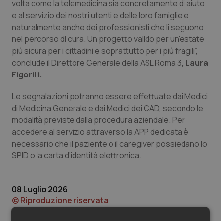
Valle D’Aosta
Oncodermatologia
volta come la telemedicina sia concretamente di aiuto
e al servizio dei nostri utenti e delle loro famiglie e
Veneto
Oncoematologia
naturalmente anche dei professionisti che li seguono
nel percorso di cura. Un progetto valido per un’estate
più sicura per i cittadini e soprattutto per i più fragili”,
Oncologia & Nutrizione
conclude il Direttore Generale della ASL Roma 3
, Laura
Figorilli.
Psoriasi & pelle
Le segnalazioni potranno essere effettuate dai Medici
Quotidiano Cardiologia
di Medicina Generale e dai Medici dei CAD, secondo le
modalità previste dalla procedura aziendale. Per
Quotidiano Chirurgia
accedere al servizio attraverso la APP dedicata è
necessario che il paziente o il caregiver possiedano lo
Quotidiano Oncologia
SPID o la carta d’identità elettronica.
Quotidiano Pediatria
08 Luglio 2026
© Riproduzione riservata
Rene & patologie urogenitali