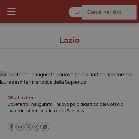
Venerdì 7 Agosto 2026
Lazio
Lazio
Cronache
QS
»
Lazio
»
Colleferro, inaugurato il nuovo polo didattico del Corso di
Governo e Parlamento
laurea in Infermieristica della Sapienza
Regioni e Asl
Lavoro e Professioni