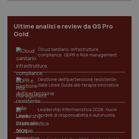
Necessari
Statistici
Marketing
I cookie necessari contribuiscono a rendere fruibile il
sito web abilitandone funzionalità di base quali la
Ultime analisi e review da QS Pro
navigazione sulle pagine e l'accesso alle aree
protette del sito. Il sito web non è in grado di
Gold
funzionare correttamente senza questi cookie.
Nome
Fornitore
/
Dominio
Scaden
Cloud sanitario: infrastrutture,
compliance, GDPR e Risk management
VISITOR_PRIVACY_METADATA
5 mesi
YouTube
settim
.youtube.com
Gestione dell'Ipertensione resistente:
dalle Linee Guida alle terapie innovative
Leadership Infermieristica 2026: nuovi
modelli di responsabilità e autonomia