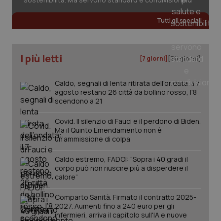
Tutti gli speciali
_ga
1 anno
Google LLC
mes
.quotidianosanita.it
I più letti
[7 giorni]
[30 giorni]
Caldo, segnali di lenta ritirata dell'ondata: il 7
agosto restano 26 città da bollino rosso, l'8
scendono a 21
Covid. Il silenzio di Fauci e il perdono di Biden.
Ma il Quinto Emendamento non è
un’ammissione di colpa
Caldo estremo, FADOI: “Sopra i 40 gradi il
corpo può non riuscire più a disperdere il
calore”
Comparto Sanità. Firmato il contratto 2025-
2027. Aumenti fino a 240 euro per gli
infermieri, arriva il capitolo sull'IA e nuove