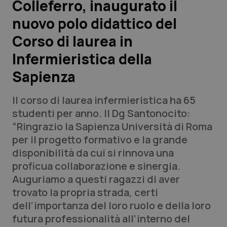
Colleferro, inaugurato il
nuovo polo didattico del
Scienza e Farmaci
Corso di laurea in
Studi e Analisi
Infermieristica della
Sapienza
Lettere al direttore
Il corso di laurea infermieristica ha 65
Edizioni Regionali
studenti per anno. Il Dg Santonocito:
“Ringrazio la Sapienza Università di Roma
QS Pro
per il progetto formativo e la grande
disponibilità da cui si rinnova una
Professionisti Sanitari.AI
proficua collaborazione e sinergia.
Auguriamo a questi ragazzi di aver
Abruzzo
QS Pro Gold
trovato la propria strada, certi
dell’importanza del loro ruolo e della loro
QS Club
Newsletter
Basilicata
Artrite & artrosi
futura professionalità all’interno del