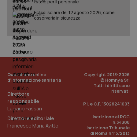
tutele per il personale
Eclissi solare del 12 agosto 2026, come
osservarla in sicurezza
PHPSESSID
Sessio
PHP.net
www.quotidianosanita.it
Quotidiano online
Copyright 2013-2026
d'informazione sanitaria
© Homnya Srl
Tutti i diritti sono
riservati
Direttore
responsabile
P.I. e C.F. 13026241003
Luciano Fassari
Iscrizione al ROC
Direttore editoriale
n.34308
Francesco Maria Avitto
Iscrizione Tribunale
di Roma n.115/2013