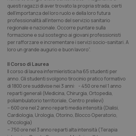
questi ragazzi di aver trovato la propria strada, certi
Piemonte
HIV
dell’importanza del loro ruolo e della loro futura
professionalità all’interno del servizio sanitario
Provincia Autonoma di Bolzano
Infezioni & Febbre
regionale e nazionale. Occorre puntare sulla
formazione e sul sostegno ai giovani professionisti
Provincia Autonoma di Trento
Ipertensione & Scompenso
per rafforzare e incrementare i servizi socio-sanitari. A
loro un grande augurio e buon lavoro”.
Puglia
Malattie rare
Il Corso di Laurea
Il corso di laurea infermieristica ha 65 studenti per
Sardegna
Malattia di Crohn & Rettocolite Ulcerosa
anno. Gli studenti svolgono tirocinio pratico formativo
di 1800 ore suddivise nei 3 anni: - 450 ore nel 1 anno
Sicilia
Neuroscienze & patologie neurodegenerative
reparti generali (Medicina, Chirurgia, Ortopedia,
poliambulatorio territoriale, Centro prelievi)
Toscana
Obesità
– 600 ore nel 2 anno reparti media intensità (Dialisi,
Cardiologia, Urologia, Otorino, Blocco Operatorio,
Umbria
Oftalmologia
Oncologia)
– 750 ore nel 3 anno reparti alta intensità (Terapia