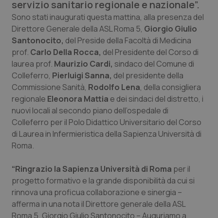
servizio sanitario regionale e nazionale”.
Calabria
Asma & BPCO
Sono stati inaugurati questa mattina, alla presenza del
Direttore Generale della ASL Roma 5,
Giorgio Giulio
Campania
Car-T
Santonocito,
del Preside della Facoltà di Medicina
prof.
Carlo Della Rocca,
del Presidente del Corso di
Emilia-Romagna
Colesterolo & coronaropatie
laurea prof.
Maurizio Cardi,
sindaco del Comune di
Colleferro,
Pierluigi Sanna,
del presidente della
Friuli Venezia Giulia
Dermatite Atopica
Commissione Sanità,
Rodolfo Lena
, della consigliera
regionale
Eleonora Mattia
e dei sindaci del distretto, i
Lazio
Diabete & glucometri
nuovi locali al secondo piano dell’ospedale di
Colleferro per il Polo Didattico Universitario del Corso
Liguria
Disturbi dell’umore
di Laurea in Infermieristica della Sapienza Università di
Roma.
Lombardia
Dolore
“Ringrazio la Sapienza Università di Roma
per il
progetto formativo e la grande disponibilità da cui si
Marche
Donna & Salute
rinnova una proficua collaborazione e sinergia –
afferma in una nota il Direttore generale della ASL
Molise
Epatiti
Roma 5, Giorgio Giulio Santonocito – Auguriamo a