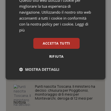
Questo sito web utilizza i cookie per
Salute orale & impianti
migliorare la tua esperienza di
Regione Lombardia scrive al ministro
navigazione. Utilizzando il nostro sito web
Schillaci: “Gli attuali indicatori non
acconsenti a tutti i cookie in conformità
Sangue & coagulazione
fotografano la qualità reale del Ssn”
con la nostra policy per i cookie.
Leggi di
più
Tiroide
San Raffaele di Milano. Ispezioni e
criticità riscontrate, stop al
ACCETTA TUTTI
laboratorio di Embriologia
Tumore al seno
RIFIUTA
Tumore ovarico
Lazio, nuove regole per gli studi
medici. Magi (Omceo Roma): “Dopo
anni di lavoro, regole più chiare, meno
MOSTRA DETTAGLI
Tumori del Polmone & Testa Collo
burocrazia e certezza per i
professionisti”
Necessari
Statistici
Marketing
Tumori gastrointestinali
Punti nascita Toscana. Il ministero ha
deciso: chiusura per Poggibonsi,
monitoraggio di 6 mesi per
Ulcera & Reflusso
Montevarchi, deroga di 12 mesi per
Nottola
Vaccini