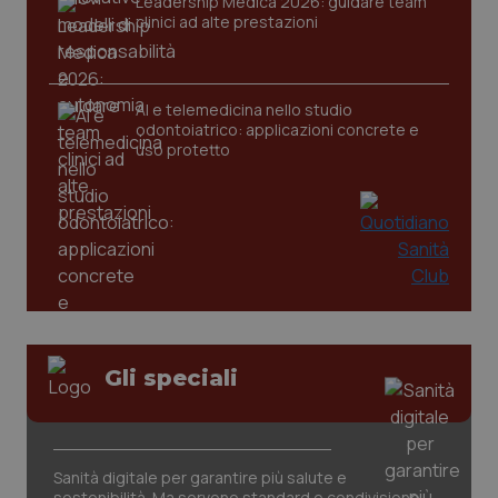
Leadership Medica 2026: guidare team
clinici ad alte prestazioni
CookieScriptConsent
5 mesi
CookieScript
settim
www.quotidianosanita.it
AI e telemedicina nello studio
odontoiatrico: applicazioni concrete e
uso protetto
tracking-sites-ironfish-
www.quotidianosanita.it
4
tracking-enable
settim
2 gior
Gli speciali
tracking-sites-ironfish-
www.quotidianosanita.it
4
Sanità digitale per garantire più salute e
session-id
settim
2 gior
sostenibilità. Ma servono standard e condivisione