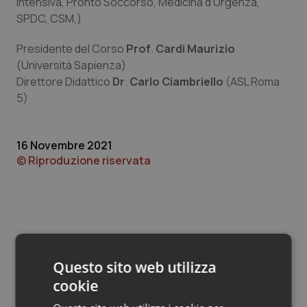
Valle D’Aosta
Oncodermatologia
intensiva, Pronto Soccorso, Medicina d'Urgenza,
SPDC, CSM,)
Veneto
Oncoematologia
Presidente del Corso
Prof
.
Cardi Maurizio
(Università Sapienza)
Oncologia & Nutrizione
Direttore Didattico
Dr
.
Carlo Ciambriello
(ASL Roma
5)
Psoriasi & pelle
Quotidiano Cardiologia
16 Novembre 2021
© Riproduzione riservata
Quotidiano Chirurgia
Quotidiano Oncologia
Quotidiano Pediatria
Questo sito web utilizza
Potrebbe interessarti in
cookie
Rene & patologie urogenitali
Lazio