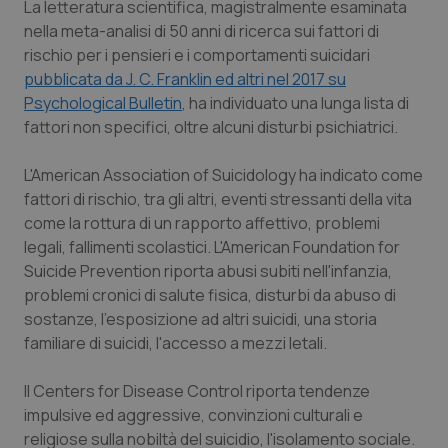
La letteratura scientifica, magistralmente esaminata
Calabria
Asma & BPCO
nella meta-analisi di 50 anni di ricerca sui fattori di
rischio per i pensieri e i comportamenti suicidari
Campania
Car-T
pubblicata da J. C. Franklin ed altri nel 2017 su
Psychological Bulletin
, ha individuato una lunga lista di
Emilia-Romagna
Colesterolo & coronaropatie
fattori non specifici, oltre alcuni disturbi psichiatrici.
Friuli Venezia Giulia
Dermatite Atopica
L'American Association of Suicidology ha indicato come
fattori di rischio, tra gli altri, eventi stressanti della vita
Lazio
Diabete & glucometri
come la rottura di un rapporto affettivo, problemi
legali, fallimenti scolastici. L'American Foundation for
Suicide Prevention riporta abusi subiti nell'infanzia,
Liguria
Disturbi dell’umore
problemi cronici di salute fisica, disturbi da abuso di
sostanze, l'esposizione ad altri suicidi, una storia
Lombardia
Dolore
familiare di suicidi, l'accesso a mezzi letali.
Marche
Donna & Salute
Il Centers for Disease Control riporta tendenze
impulsive ed aggressive, convinzioni culturali e
Molise
Epatiti
religiose sulla nobiltà del suicidio, l'isolamento sociale.