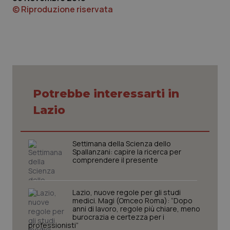
© Riproduzione riservata
Necessari
Statistici
Marketing
I cookie necessari contribuiscono a rendere fruibile il
sito web abilitandone funzionalità di base quali la
Potrebbe interessarti in
navigazione sulle pagine e l'accesso alle aree
protette del sito. Il sito web non è in grado di
Lazio
funzionare correttamente senza questi cookie.
Nome
Fornitore
/
Dominio
Scaden
Settimana della Scienza dello
VISITOR_PRIVACY_METADATA
5 mesi
YouTube
Spallanzani: capire la ricerca per
settim
.youtube.com
comprendere il presente
Lazio, nuove regole per gli studi
medici. Magi (Omceo Roma): “Dopo
anni di lavoro, regole più chiare, meno
burocrazia e certezza per i
professionisti”