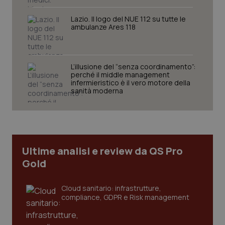
Lazio. Il logo del NUE 112 su tutte le
ambulanze Ares 118
L’illusione del “senza coordinamento”:
perché il middle management
CookieScriptConsent
5 mesi
CookieScript
infermieristico è il vero motore della
settim
www.quotidianosanita.it
sanità moderna
Ultime analisi e review da QS Pro
Gold
Cloud sanitario: infrastrutture,
compliance, GDPR e Risk management
tracking-sites-ironfish-
www.quotidianosanita.it
4
tracking-enable
settim
2 gior