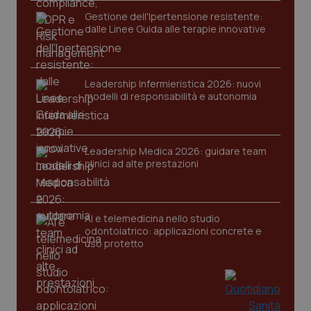
Gestione dell'Ipertensione resistente:
dalle Linee Guida alle terapie innovative
tracking-sites-ironfish-
www.quotidianosanita.it
4
session-id
settim
2 gior
Leadership Infermieristica 2026: nuovi
modelli di responsabilità e autonomia
_ga
1 anno
Google LLC
mes
.quotidianosanita.it
Leadership Medica 2026: guidare team
clinici ad alte prestazioni
AI e telemedicina nello studio
odontoiatrico: applicazioni concrete e
uso protetto