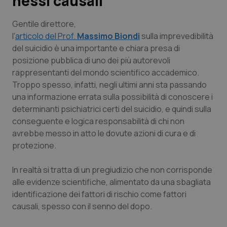
nessi causali
Scienza e Farmaci
Gentile direttore
,
l'
articolo del Prof.
Massimo Biondi
sulla imprevedibilità
del suicidio è una importante e chiara presa di
Studi e Analisi
posizione pubblica di uno dei più autorevoli
rappresentanti del mondo scientifico accademico.
Lettere al direttore
Troppo spesso, infatti, negli ultimi anni sta passando
una informazione errata sulla possibilità di conoscere i
Edizioni Regionali
determinanti psichiatrici certi del suicidio, e quindi sulla
conseguente e logica responsabilità di chi non
QS Pro
avrebbe messo in atto le dovute azioni di cura e di
protezione.
Professionisti Sanitari.AI
In realtà si tratta di un pregiudizio che non corrisponde
Abruzzo
QS Pro Gold
alle evidenze scientifiche, alimentato da una sbagliata
identificazione dei fattori di rischio come fattori
QS Club
Newsletter
causali, spesso con il senno del dopo.
Basilicata
Artrite & artrosi