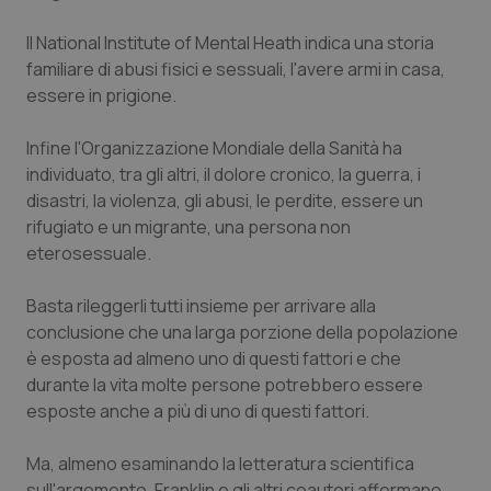
Piemonte
HIV
Il National Institute of Mental Heath indica una storia
familiare di abusi fisici e sessuali, l'avere armi in casa,
Provincia Autonoma di Bolzano
Infezioni & Febbre
essere in prigione.
Infine l'Organizzazione Mondiale della Sanità ha
Provincia Autonoma di Trento
Ipertensione & Scompenso
individuato, tra gli altri, il dolore cronico, la guerra, i
disastri, la violenza, gli abusi, le perdite, essere un
Puglia
Malattie rare
rifugiato e un migrante, una persona non
eterosessuale.
Sardegna
Malattia di Crohn & Rettocolite Ulcerosa
Basta rileggerli tutti insieme per arrivare alla
Sicilia
Neuroscienze & patologie neurodegenerative
conclusione che una larga porzione della popolazione
è esposta ad almeno uno di questi fattori e che
Toscana
Obesità
durante la vita molte persone potrebbero essere
esposte anche a più di uno di questi fattori.
Umbria
Oftalmologia
Ma, almeno esaminando la letteratura scientifica
sull'argomento, Franklin e gli altri coautori affermano