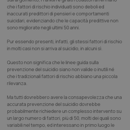
Valle D’Aosta
Oncodermatologia
che i fattori di rischio individuati sono deboli ed
inaccurati predittori di pensieri e comportamenti
Veneto
Oncoematologia
suicidari, evidenziando che le capacità predittive non
sono migliorate negli ultimi 50 anni.
Oncologia & Nutrizione
Pur essendo presenti, infatti, gli stessi fattori di rischio
Psoriasi & pelle
in molti casi non si arriva al suicidio, in alcuni sì.
Quotidiano Cardiologia
Questo non significa che le linee guida sulla
prevenzione del suicidio siano non valide o inutili né
Quotidiano Chirurgia
che i tradizionali fattori di rischio abbiano una piccola
rilevanza.
Quotidiano Oncologia
Ma tutti dovrebbero avere la consapevolezza che una
accurata prevenzione del suicidio dovrebbe
Quotidiano Pediatria
probabilmente richiedere un complesso intervento su
un largo numero di fattori, più di 50, molti dei quali sono
Rene & patologie urogenitali
variabili nel tempo, ed interessano in primo luogo le