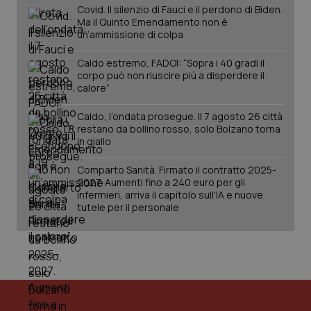
Covid. Il silenzio di Fauci e il perdono di Biden.
Ma il Quinto Emendamento non è
un’ammissione di colpa
Caldo estremo, FADOI: “Sopra i 40 gradi il
corpo può non riuscire più a disperdere il
calore”
_ga_KM60CM4NPH
.quotidianosanita.it
1 anno
Caldo, l’ondata prosegue. Il 7 agosto 26 città
mes
restano da bollino rosso, solo Bolzano torna
in giallo
Comparto Sanità. Firmato il contratto 2025-
2027. Aumenti fino a 240 euro per gli
infermieri, arriva il capitolo sull'IA e nuove
tutele per il personale
Fornitore
/
Nome
Scadenza
Descrizion
Dominio
Nome
Fornitore
/
Dominio
Scadenza
Des
_ga_0VMQEQKQ1N
.quotidianosanita.it
1 anno 1
Questo
mese
cookie
VISITOR_INFO1_LIVE
5 mesi 4
Que
Google LLC
viene
settimane
imp
.youtube.com
utilizzato
You