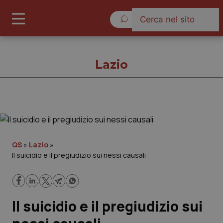
Domenica 9 Agosto 2026
Lazio
Lazio
Cronache
QS
»
Lazio
»
Il suicidio e il pregiudizio sui nessi causali
Governo e Parlamento
Regioni e Asl
Il suicidio e il pregiudizio sui
Lavoro e Professioni