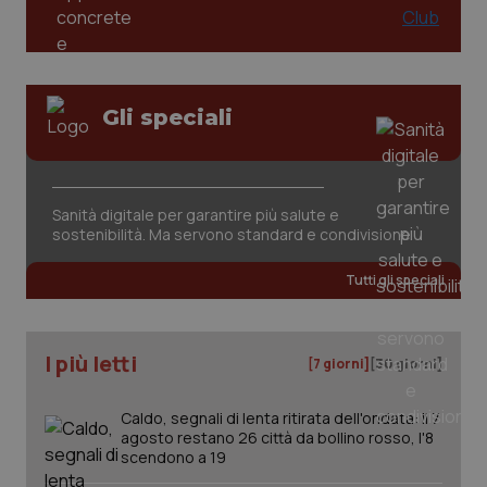
Gli speciali
Sanità digitale per garantire più salute e
sostenibilità. Ma servono standard e condivisione
PHPSESSID
Sessio
PHP.net
Tutti gli speciali
www.quotidianosanita.it
I più letti
[7 giorni]
[30 giorni]
Caldo, segnali di lenta ritirata dell'ondata: il 7
agosto restano 26 città da bollino rosso, l'8
scendono a 19