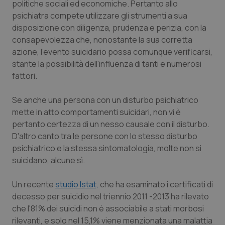
politiche sociali ed economiche. Pertanto allo
Salute orale & impianti
psichiatra compete utilizzare gli strumenti a sua
disposizione con diligenza, prudenza e perizia, con la
Sangue & coagulazione
consapevolezza che, nonostante la sua corretta
azione, l'evento suicidario possa comunque verificarsi,
Tiroide
stante la possibilità dell'influenza di tanti e numerosi
fattori.
Tumore al seno
Se anche una persona con un disturbo psichiatrico
mette in atto comportamenti suicidari, non vi è
Tumore ovarico
pertanto certezza di un nesso causale con il disturbo.
D'altro canto tra le persone con lo stesso disturbo
Tumori del Polmone & Testa Collo
psichiatrico e la stessa sintomatologia, molte non si
suicidano, alcune sì.
Tumori gastrointestinali
Un recente
studio Istat,
che ha esaminato i certificati di
Ulcera & Reflusso
decesso per suicidio nel triennio 2011 -2013 ha rilevato
che l'81% dei suicidi non è associabile a stati morbosi
Vaccini
rilevanti, e solo nel 15,1% viene menzionata una malattia