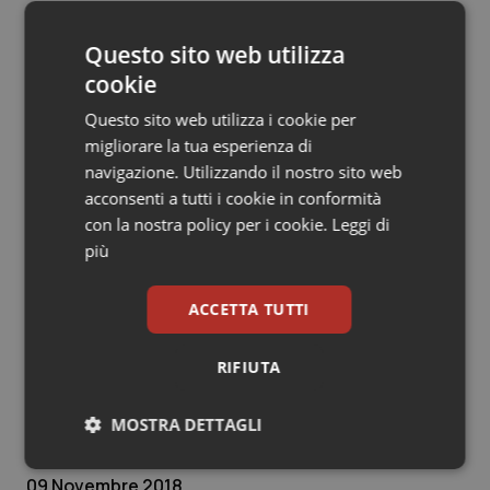
mentale.
Questo sito web utilizza
E' venuto il momento di riaffermare che il presunto
cookie
nesso di causalità tra disturbo psichiatrico e suicidio è
Questo sito web utilizza i cookie per
scientificamente indimostrabile con certezza, e non
migliorare la tua esperienza di
può essere spiegato seguendo un ragionamento
navigazione. Utilizzando il nostro sito web
semplicistico e riduttivo, così come, a volte, accade in
acconsenti a tutti i cookie in conformità
ambito clinico e forense. Soprattutto tenendo sempre
con la nostra policy per i cookie.
Leggi di
presente che ciascuna persona ha una sua una storia
più
unica ed irripetibile, con una biografia determinata da
tante variabili, non prevedibili nello sviluppo della
propria vita.
ACCETTA TUTTI
Massimo Cozza
RIFIUTA
Coordinatore Dipartimento di Salute Mentale ASL
Roma 2
MOSTRA DETTAGLI
Necessari
Statistici
Marketing
09 Novembre 2018