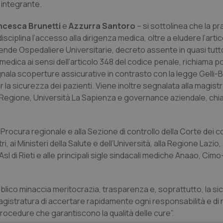
 integrante.
ncesca Brunetti
e
Azzurra Santoro
– si sottolinea che la pr
isciplina l’accesso alla dirigenza medica, oltre a eludere l’artic
ende Ospedaliere Universitarie, decreto assente in quasi tutto 
dica ai sensi dell’articolo 348 del codice penale, richiama pos
 segnala scoperture assicurative in contrasto con la legge Gelli-
 la sicurezza dei pazienti. Viene inoltre segnalata alla magist
e Regione, Università La Sapienza e governance aziendale, ch
Procura regionale e alla Sezione di controllo della Corte dei co
 ai Ministeri della Salute e dell’Università, alla Regione Lazio, 
 Asl di Rieti e alle principali sigle sindacali mediche Anaao, Ci
blico minaccia meritocrazia, trasparenza e, soprattutto, la si
 magistratura di accertare rapidamente ogni responsabilità e di r
e procedure che garantiscono la qualità delle cure”.