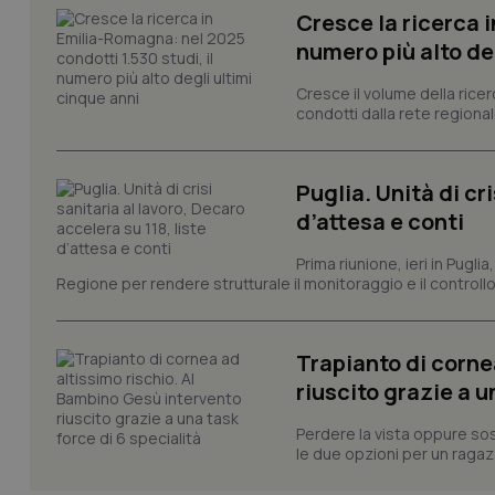
Cresce la ricerca i
Nome
numero più alto de
VISITOR_PRIVACY_
Cresce il volume della ricer
condotti dalla rete regionale
CookieScriptConse
Puglia. Unità di cri
d’attesa e conti
tracking-sites-ironf
Prima riunione, ieri in Pugli
tracking-enable
Regione per rendere strutturale il monitoraggio e il controllo 
tracking-sites-ironf
session-id
Trapianto di corne
_ga
riuscito grazie a u
Perdere la vista oppure sos
le due opzioni per un ragazz