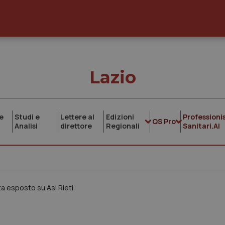
Lazio
e
Studi e
Lettere al
Edizioni
Professionis
QS Pro
Analisi
direttore
Regionali
Sanitari.AI
a esposto su Asl Rieti