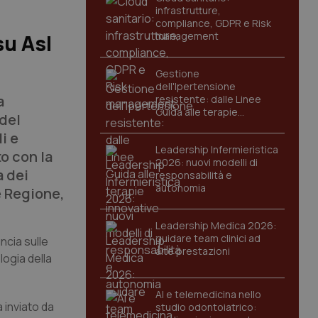
infrastrutture,
compliance, GDPR e Risk
management
su Asl
Gestione
dell'Ipertensione
a
resistente: dalle Linee
Guida alle terapie
 del
innovative
i e
Leadership Infermieristica
to con la
2026: nuovi modelli di
a dei
responsabilità e
autonomia
e Regione,
Leadership Medica 2026:
guidare team clinici ad
ncia sulle
alte prestazioni
logia della
AI e telemedicina nello
a inviato da
studio odontoiatrico: