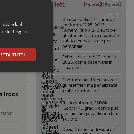
I più letti
[7 giorni]
[30 giorni]
Comparto Sanità. Firmato il
ilizzando il
contratto 2025-2027.
Aumenti fino a 240 euro per
cookie.
Leggi di
gli infermieri, arriva il capitolo
sull'IA e nuove tutele per il
personale
ETTA TUTTI
Eclissi solare del 12 agosto
2026, come osservarla in
sicurezza
keting
Contratto sanità, valorizzati
gli infermieri ma penalizzate
le altre professioni
a Irccs
Caldo estremo, FADOI:
“Sopra i 40 gradi il corpo può
ttadini,
non riuscire più a disperdere
il calore”
igazione sulle pagine
Covid. Il silenzio di Fauci e il
kie.