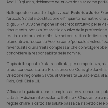
Acoi il 19 giugno, richiamato nel nuovo dossier come parte
Nell’esposto – redatto dagli avvocati
Federico Jorio
,
Fra
l’articolo 97 della Costituzione e l’impianto normativo che d
d.lgs. 517/1999 che impone un decreto istitutivo per le Azi
documento ipotizza l’esercizio abusivo della professione me
erariali e distorsioni retributive nei contratti collettivi e
elementi che, secondo Acoi, creano “pericolosi vulnus” per
l’eventualità di una “reità complessa” che coinvolgerebb
condividere la responsabilità delle nomine.
Copia dell’esposto è stata inoltrata, per competenza, alla 
e, per conoscenza, alla Presidenza del Consiglio dei Ministri,
Direzione regionale Salute, all’Università La Sapienza, alla
Fials, Cgil, Cisl e Uil.
“Affidare la guida di reparti complessi senza concorso pub
cittadini – dichiara il presidente Bottino -. Chiediamo alla
regole chiare: il diritto alla salute passa dal rispetto dell