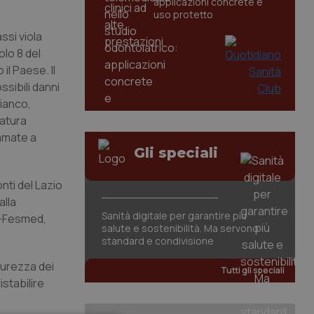
applicazioni concrete e
uso protetto
assi viola
olo 8 del
il Paese. Il
sibili danni
Bianco,
ratura
iamate a
Gli speciali
nti del Lazio
alla
Sanità digitale per garantire più
mo-Fesmed,
salute e sostenibilità. Ma servono
standard e condivisione
curezza dei
Tutti gli speciali
istabilire