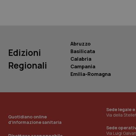
PHPSESSID
Abruzzo
Edizioni
Basilicata
_ga_KM60CM4NPH
Calabria
Regionali
Campania
Emilia-Romagna
Nome
Nome
VISITOR_INFO1_LIV
_ga_0VMQEQKQ1N
Sede legale e
__Secure-YNID
Via della Stell
Quotidiano online
d'informazione sanitaria
Sede operati
Via Luigi Galva