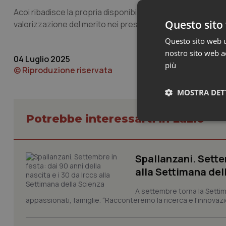
Acoi ribadisce la propria disponibilità a collaborare con le au
Questo sito 
valorizzazione del merito nei presìdi pubblici.
Questo sito web ut
nostro sito web ac
04 Luglio 2025
più
© Riproduzione riservata
MOSTRA DET
Potrebbe interessarti in Lazio
Neces
Spallanzani. Settem
alla Settimana del
A settembre torna la Settim
appassionati, famiglie. “Racconteremo la ricerca e l'innovazio
I cookie necessari con
e l'accesso alle aree 