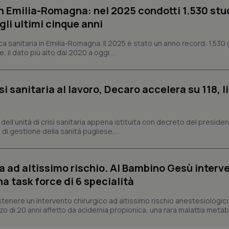
n Emilia-Romagna: nel 2025 condotti 1.530 studi
Fornitore
/
Dominio
Scadenza
Descrizione
gli ultimi cinque anni
METADATA
5 mesi 4
Questo cookie viene utilizzato p
YouTube
settimane
scelte di consenso e privacy dell'
.youtube.com
interazione con il sito. Registra i
ca sanitaria in Emilia-Romagna. Il 2025 è stato un anno record: 1.530 g
del visitatore riguardo a varie pol
, il dato più alto dal 2020 a oggi....
impostazioni sulla privacy, garan
preferenze siano onorate nelle se
nt
5 mesi 3
Questo cookie viene utilizzato da
CookieScript
settimane
Script.com per ricordare le pref
www.quotidianosanita.it
si sanitaria al lavoro, Decaro accelera su 118, l
sui cookie dei visitatori. È neces
dei cookie di Cookie-Script.com 
correttamente.
ish-
www.quotidianosanita.it
4
Questo cookie è impostato dall'a
a, dell’unità di crisi sanitaria appena istituita con decreto del preside
settimane
abilitare il sistema di tracking a
di gestione della sanità pugliese,...
2 giorni
ish-
www.quotidianosanita.it
4
Questo cookie è impostato dall'a
settimane
assegnare un identificatore generi
2 giorni
a ad altissimo rischio. Al Bambino Gesù interv
1 anno 1
Questo nome di cookie è associa
Google LLC
na task force di 6 specialità
mese
Universal Analytics, che è un a
.quotidianosanita.it
significativo del servizio di ana
utilizzato da Google. Questo cook
tenere un intervento chirurgico ad altissimo rischio anestesiologic
per distinguere utenti unici as
o di 20 anni affetto da acidemia propionica, una rara malattia metabol
generato in modo casuale come i
cliente. È incluso in ogni richiest
sito e utilizzato per calcolare i dat