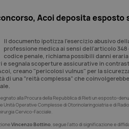
concorso, Acoi deposita esposto 
Il documento ipotizza l’esercizio abusivo dell
professione medica ai sensi dell’articolo 348
codice penale, richiama possibili danni erarial
ivi e segnala scoperture assicurative in contras
coi, creano "pericolosi vulnus" per la sicurezz
lità di una “reità complessa” che coinvolgerebb
ale.
nsegnato alla Procura della Repubblica di Rieti un esposto-denu
le Unità Operative Complesse di Otorinolaringoiatria e di Radio
hirurgia Cervico-Facciale.
azione
Vincenzo Bottino
, segue l’atto di significazione e diffid